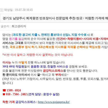
작성일 : 19-07-30 10:45
경기도 남양주시 퇴계원면 반포장이사 전문업체 추천/싼곳 / 저렴한 가격에 
글쓴이 :
최고관리자
당사는 (
과도한 광고비 지출 x, 연예인 홍보대사 선임x, 지점 수수료 x
) 로
영업
원가를 절감
하여 순수 이사에 필요한 (
인건비+차량지원비+사다리 비용+자재
서비스는 그대로
유지하면서 보다 저렴한 가격으로 이사서비스를 제공해 드리고 있
또한,
국토교통부 정식 허가, KB손해보험 이사화물 적재물 손해배상 책임보험
가입되
*비싼 이사 잘하고 저렴한 이사 잘못하는 것이 아닙니다.
이사는
누가
어떻게
진행 하느냐에 달려 있습니다.
30대 40대 작업원
들의
꼼꼼한 포장, 친절한 서비스
를
경험해 보세요.
요즘 불경기에 전문 이삿짐센터
금강익스프레스
를 만나신 것도 행운입니다.
한 푼이라도 아끼셔서
이사
잘~
하시고 꼭
부자
세요~
(10년 이사 노하우! 가정이사, 사무실이사, 일반, 반포장, 원룸, 투룸, 오피스텔, 장
립니다.)
☎ 1599 - 6924
☎ 010 - 7504 - 2482
(
견적 담당
:
윤정수 실장
)
착한 가격
금강익스프레스
:
http://www.pojangesa.kr/