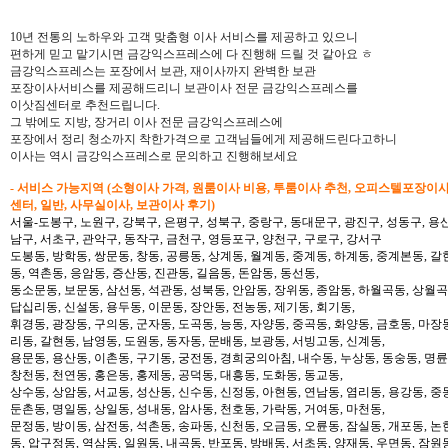
10년 전통의 노하우와 고객 맞춤형 이사 서비스를 제공하고 있으니
편하게 믿고 맡기시면 금강익스프레스에 다 진행해 드릴 것 같아요 ㅎ
금강익스프레스는 포장에서 보관, 재이사까지 완벽한 보관
포장이사서비스를 제공해드리니 보관이사 전문 금강익스프레스를
이삿짐센터로 추천드립니다.
그 밖에도 지방, 장거리 이사 전문 금강익스프레스에
포장에서 정리 청소까지 착한가격으로 고객님들에게 제공해드린다고하니
이사는 역시 금강익스프레스로 문의하고 진행해보세요
- 서비스 가능지역 (소형이사 가격, 원룸이사 비용, 투룸이사 추천, 오피스텔포장이
센터, 일반, 사무실이사, 보관이사 후기)
서울-도봉구, 노원구, 강북구, 은평구, 성북구, 중랑구, 동대문구, 광진구, 성동구, 용산
남구, 서초구, 관악구, 동작구, 금천구, 영등포구, 양천구, 구로구, 강서구
도봉동, 방학동, 쌍문동, 창동, 공릉동, 상계동, 월계동, 중계동, 하계동, 중계본동, 갈
동, 역촌동, 응암동, 증산동, 진관동, 길음동, 돈암동, 동선동,
동소문동, 보문동, 삼선동, 석관동, 성북동, 안암동, 장위동, 종암동, 하월곡동, 상월곡동
답십리동, 신설동, 용두동, 이문동, 장안동, 전농동, 제기동, 회기동,
휘경동, 광장동, 구의동, 군자동, 도곡동, 능동, 자양동, 중곡동, 화양동, 금호동, 마장
리동, 갈현동, 남영동, 도원동, 동자동, 문배동, 보광동, 서빙고동, 신계동,
용문동, 용산동, 이촌동, 구기동, 궁전동, 경희궁의아침, 내수동, 누상동, 동숭동, 명륜
창천동, 천연동, 홍은동, 홍제동, 공덕동, 대흥동, 도화동, 동교동,
상수동, 상암동, 서교동, 성산동, 신수동, 신정동, 아현동, 연남동, 염리동, 용강동, 중동
둔촌동, 명일동, 상일동, 성내동, 암사동, 천호동, 가락동, 거여동, 마천동,
문정동, 방이동, 삼전동, 석촌동, 송파동, 신천동, 오금동, 오륜동, 잠실동, 개포동, 논
동, 압구정동, 역삼동, 일원동, 내곡동, 반포동, 방배동, 서초동, 양재동, 우면동, 잠원