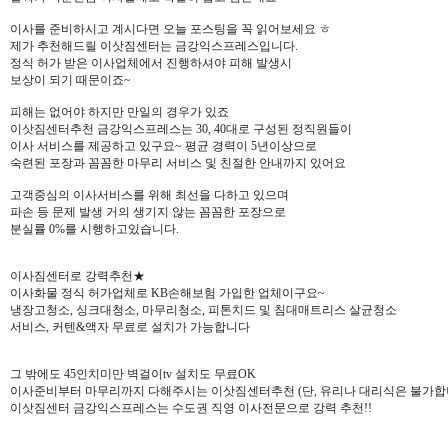
이사를 준비하시고 계시다면 오늘 포스팅을 꼭 읽어보세요 ㅎ
제가 추천해드릴 이삿짐센터는 금강익스프레스입니다.
정식 허가 받은 이사업체에서 진행하셔야 피해 발생시
보상이 되기 때문이죠~
피해는 없어야 하지만 만일의 경우가 있죠
이삿짐센터추천 금강익스프레스는 30, 40대로 구성된 정직원들이
이사 서비스를 제공하고 있구요~ 평균 경력이 5년이상으로
숙련된 포장과 꼼꼼한 마무리 서비스 및 친절한 안내까지 있어요
고객중심의 이사서비스를 위해 최선을 다하고 있으며
파손 등 문제 발생 거의 생기지 않는 꼼꼼한 포장으로
분실률 0%를 시행하고있습니다.
이사짐센터로 강력추천★
이사화물 정식 허가업체로 KB손해보험 가입한 업체이구요~
냉장고청소, 싱크대청소, 마무리청소, 피톤치드 및 침대매트리스 살균청소
서비스, 커텐&액자 무료로 설치가 가능합니다
그 밖에도 45인치미만 벽걸이tv 설치도 무료OK
이사준비부터 마무리까지 다해주시는 이삿짐센터추천 (단, 유리나 대리식은 불가합
이삿짐센터 금강익스프레스는 수도권 직영 이사전문으로 강력 추천!!