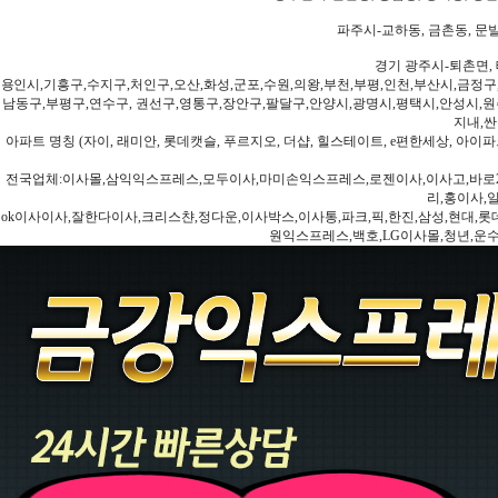
파주시-교하동, 금촌동, 문발
경기 광주시-퇴촌면, 
용인시,기흥구,수지구,처인구,오산,화성,군포,수원,의왕,부천,부평,인천,부산시,금정구
남동구,부평구,연수구, 권선구,영통구,장안구,팔달구,안양시,광명시,평택시,안성시,원주
지내,싼
아파트 명칭 (자이, 래미안, 롯데캣슬, 푸르지오, 더샵, 힐스테이트, e편한세상, 아이파크
전국업체:이사몰,삼익익스프레스,모두이사,마미손익스프레스,로젠이사,이사고,바로2
리,홍이사,
ok이사이사,잘한다이사,크리스챤,정다운,이사박스,이사통,파크,픽,한진,삼성,현대,롯데,파란
원익스프레스,백호,LG이사몰,청년,운수