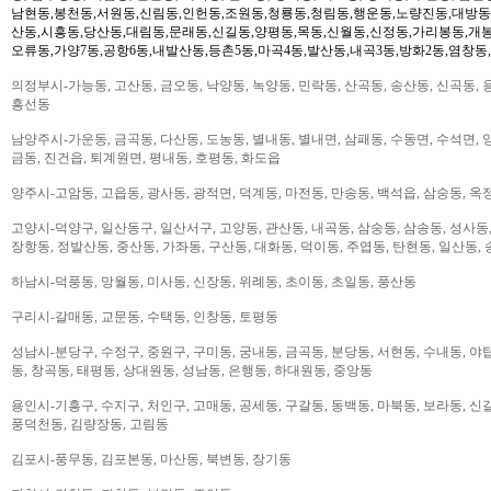
남현동,봉천동,서원동,신림동,인헌동,조원동,청룡동,청림동,행운동,노량진동,대방동
산동,시흥동,당산동,대림동,문래동,신길동,양평동,목동,신월동,신정동,가리봉동,개봉
오류동,가양7동,공항6동,내발산동,등촌5동,마곡4동,발산동,내곡3동,방화2동,염창동
의정부시-가능동, 고산동, 금오동, 낙양동, 녹양동, 민락동, 산곡동, 송산동, 신곡동, 
흥선동
남양주시-가운동, 금곡동, 다산동, 도농동, 별내동, 별내면, 삼패동, 수동면, 수석면, 양
금동, 진건읍, 퇴계원면, 평내동, 호평동, 화도읍
양주시-고암동, 고읍동, 광사동, 광적면, 덕계동, 마전동, 만송동, 백석읍, 삼숭동, 옥
고양시-덕양구, 일산동구, 일산서구, 고양동, 관산동, 내곡동, 삼숭동, 삼송동, 성사동,
장항동, 정발산동, 중산동, 가좌동, 구산동, 대화동, 덕이동, 주엽동, 탄현동, 일산동,
하남시-덕풍동, 망월동, 미사동, 신장동, 위례동, 초이동, 초일동, 풍산동
구리시-갈매동, 교문동, 수택동, 인창동, 토평동
성남시-분당구, 수정구, 중원구, 구미동, 궁내동, 금곡동, 분당동, 서현동, 수내동, 야탑
동, 창곡동, 태평동, 상대원동, 성남동, 은행동, 하대원동, 중앙동
용인시-기흥구, 수지구, 처인구, 고매동, 공세동, 구갈동, 동백동, 마북동, 보라동, 신갈
풍덕천동, 김량장동, 고림동
김포시-풍무동, 김포본동, 마산동, 북변동, 장기동