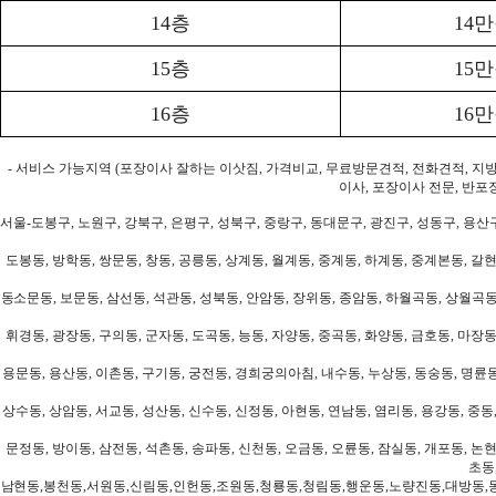
14층
14
15층
15
16층
16
- 서비스 가능지역 (포장이사 잘하는 이삿짐, 가격비교, 무료방문견적, 전화견적, 지
이사, 포장이사 전문, 반포
서울-도봉구, 노원구, 강북구, 은평구, 성북구, 중랑구, 동대문구, 광진구, 성동구, 용산구
도봉동, 방학동, 쌍문동, 창동, 공릉동, 상계동, 월계동, 중계동, 하계동, 중계본동, 갈현
동소문동, 보문동, 삼선동, 석관동, 성북동, 안암동, 장위동, 종암동, 하월곡동, 상월곡동,
휘경동, 광장동, 구의동, 군자동, 도곡동, 능동, 자양동, 중곡동, 화양동, 금호동, 마장동
용문동, 용산동, 이촌동, 구기동, 궁전동, 경희궁의아침, 내수동, 누상동, 동숭동, 명륜동
상수동, 상암동, 서교동, 성산동, 신수동, 신정동, 아현동, 연남동, 염리동, 용강동, 중동,
문정동, 방이동, 삼전동, 석촌동, 송파동, 신천동, 오금동, 오륜동, 잠실동, 개포동, 논현
초동
남현동,봉천동,서원동,신림동,인헌동,조원동,청룡동,청림동,행운동,노량진동,대방동,