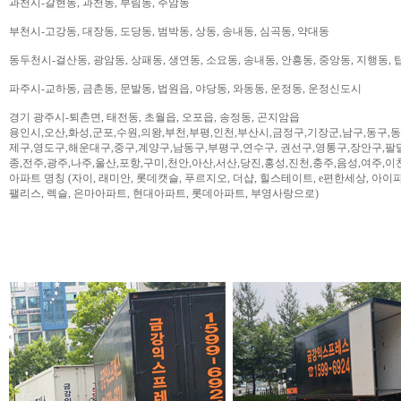
과천시-갈현동, 과천동, 부림동, 주암동
부천시-고강동, 대장동, 도당동, 범박동, 상동, 송내동, 심곡동, 약대동
동두천시-걸산동, 광암동, 상패동, 생연동, 소요동, 송내동, 안흥동, 중앙동, 지행동, 
파주시-교하동, 금촌동, 문발동, 법원읍, 야당동, 와동동, 운정동, 운정신도시
경기 광주시-퇴촌면, 태전동, 초월읍, 오포읍, 송정동, 곤지암읍
용인시,오산,화성,군포,수원,의왕,부천,부평,인천,부산시,금정구,기장군,남구,동구,
제구,영도구,해운대구,중구,계양구,남동구,부평구,연수구, 권선구,영통구,장안구,팔
종,전주,광주,나주,울산,포항,구미,천안,아산,서산,당진,홍성,진천,충주,음성,여주,이
아파트 명칭 (자이, 래미안, 롯데캣슬, 푸르지오, 더샵, 힐스테이트, e편한세상, 아이파크,
팰리스, 렉슬, 은마아파트, 현대아파트, 롯데아파트, 부영사랑으로)