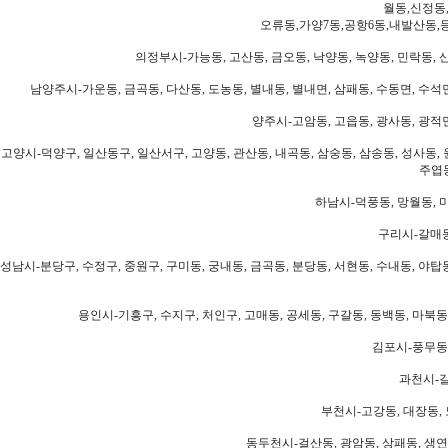
월동,신정동
오류동,가양7동,공항6동,내발산동,
의정부시-가능동, 고산동, 금오동, 낙양동, 녹양동, 민락동, 산
남양주시-가운동, 금곡동, 다산동, 도농동, 별내동, 별내면, 삼패동, 수동면, 수석면
양주시-고암동, 고읍동, 광사동, 광적면
고양시-덕양구, 일산동구, 일산서구, 고양동, 관산동, 내곡동, 삼숭동, 삼송동, 성사동, 
주엽동
하남시-덕풍동, 망월동, 미
구리시-갈매동
성남시-분당구, 수정구, 중원구, 구미동, 궁내동, 금곡동, 분당동, 서현동, 수내동, 야탑동
용인시-기흥구, 수지구, 처인구, 고매동, 공세동, 구갈동, 동백동, 마북동
김포시-풍무동,
과천시-갈
부천시-고강동, 대장동, 
동두천시-걸산동, 광암동, 상패동, 생연동