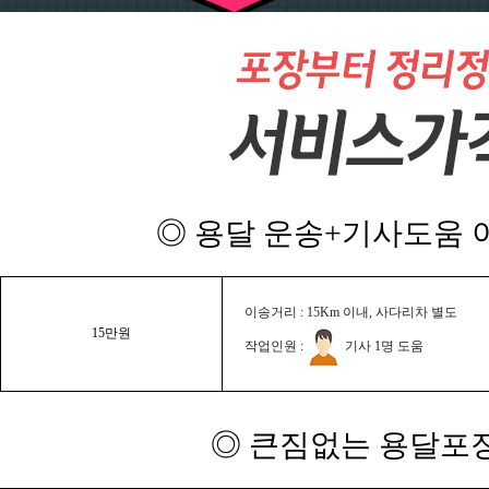
◎ 용달 운송+기사도움 이
이송거리 : 15Km 이내, 사다리차 별도
15만원
작업인원 :
기사 1명 도움
◎ 큰짐없는 용달포장