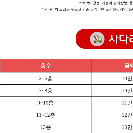
* 북박이장농, 키높이 분해장농, 돌
* 사다리차 요금은 수도권 기준 금액이며 도서산간지역, 농
층수
금
2~6층
10
7~8층
10
9~10층
11
11~12층
12
13층
13