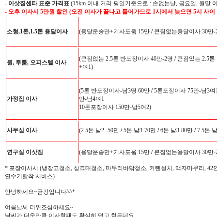
-
이삿짐센타 표준 가격표
(15km 이내 거리 평일기준으로 : 손없는날, 금요일, 월말 
- 오후 이사시 5만원 할인 (오전 이사가 끝나고 들어가므로 1시에서 늦으면 5시 사이
소형,1톤,1.5톤 용달이사
(용달운송만+기사도움 15만
/
큰짐없는용달이사 30만-
(큰짐없는 2.5톤 반포장이사 40만-2명
/
큰짐있는 2.5톤
원, 투룸, 오피스텔 이사
+여1)
(5톤 반포장이사-남3명 60만
/
5톤포장이사 75만-남3여
가정집 이사
만-남4여1
10톤포장이사 150만-남5여2)
사무실 이사
(2.5톤 남2- 50만
/
5톤 남3-70만
/
6톤 남3-80만
/
7.5톤 
연구실 이삿짐
(용달운송만+기사도움 15만
/
큰짐없는용달이사 30만-
* 포장이사시 (냉장고청소, 싱크대청소, 마무리바닦청소, 커텐설치, 액자마무리, 4
연수기탈착 서비스)
안녕하세요~금강입니다^^*
여름날씨 더위조심하세요~
날씨가 더운만큼 이사할때도 확실히 덥고 힘든데요