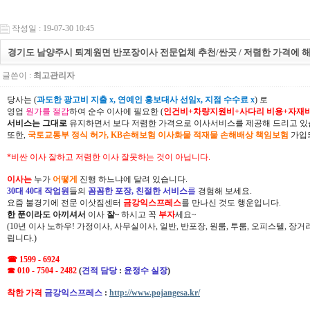
작성일 : 19-07-30 10:45
경기도 남양주시 퇴계원면 반포장이사 전문업체 추천/싼곳 / 저렴한 가격에 
글쓴이 :
최고관리자
당사는 (
과도한 광고비 지출 x, 연예인 홍보대사 선임x, 지점 수수료 x
) 로
영업
원가를 절감
하여 순수 이사에 필요한 (
인건비+차량지원비+사다리 비용+자재
서비스는 그대로
유지하면서 보다 저렴한 가격으로 이사서비스를 제공해 드리고 있
또한,
국토교통부 정식 허가, KB손해보험 이사화물 적재물 손해배상 책임보험
가입되
*비싼 이사 잘하고 저렴한 이사 잘못하는 것이 아닙니다.
이사는
누가
어떻게
진행 하느냐에 달려 있습니다.
30대 40대 작업원
들의
꼼꼼한 포장, 친절한 서비스
를
경험해 보세요.
요즘 불경기에 전문 이삿짐센터
금강익스프레스
를 만나신 것도 행운입니다.
한 푼이라도 아끼셔서
이사
잘~
하시고 꼭
부자
세요~
(10년 이사 노하우! 가정이사, 사무실이사, 일반, 반포장, 원룸, 투룸, 오피스텔, 장
립니다.)
☎ 1599 - 6924
☎ 010 - 7504 - 2482
(
견적 담당
:
윤정수 실장
)
착한 가격
금강익스프레스
:
http://www.pojangesa.kr/