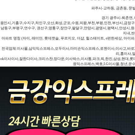
파주시-교하동, 금촌동, 문발
경기 광주시-퇴촌면, 
용인시,기흥구,수지구,처인구,오산,화성,군포,수원,의왕,부천,부평,인천,부산시,금정구
남동구,부평구,연수구, 권선구,영통구,장안구,팔달구,안양시,광명시,평택시,안성시,원주
지내,싼
아파트 명칭 (자이, 래미안, 롯데캣슬, 푸르지오, 더샵, 힐스테이트, e편한세상, 아이파크
전국업체:이사몰,삼익익스프레스,모두이사,마미손익스프레스,로젠이사,이사고,바로2
리,홍이사,
ok이사이사,잘한다이사,크리스챤,정다운,이사박스,이사통,파크,픽,한진,삼성,현대,롯데,파란
원익스프레스,백호,LG이사몰,청년,운수