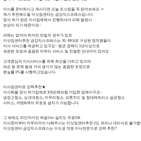
이사를 준비하시고 계시다면 오늘 포스팅을 꼭 읽어보세요 ㅎ
제가 추천해드릴 이삿짐센터는 금강익스프레스입니다.
정식 허가 받은 이사업체에서 진행하셔야 피해 발생시
보상이 되기 때문이죠~
피해는 없어야 하지만 만일의 경우가 있죠
이삿짐센터추천 금강익스프레스는 30, 40대로 구성된 정직원들이
이사 서비스를 제공하고 있구요~ 평균 경력이 5년이상으로
숙련된 포장과 꼼꼼한 마무리 서비스 및 친절한 안내까지 있어요
고객중심의 이사서비스를 위해 최선을 다하고 있으며
파손 등 문제 발생 거의 생기지 않는 꼼꼼한 포장으로
분실률 0%를 시행하고있습니다.
이사짐센터로 강력추천★
이사화물 정식 허가업체로 KB손해보험 가입한 업체이구요~
냉장고청소, 싱크대청소, 마무리청소, 피톤치드 및 침대매트리스 살균청소
서비스, 커텐&액자 무료로 설치가 가능합니다
그 밖에도 45인치미만 벽걸이tv 설치도 무료OK
이사준비부터 마무리까지 다해주시는 이삿짐센터추천 (단, 유리나 대리식은 불가합
이삿짐센터 금강익스프레스는 수도권 직영 이사전문으로 강력 추천!!