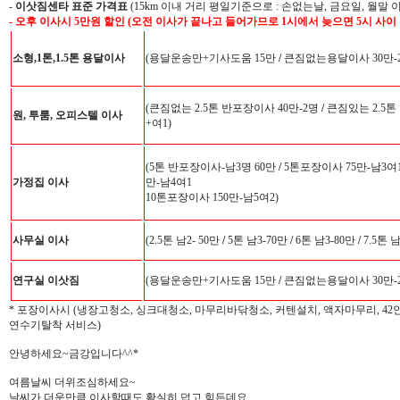
-
이삿짐센타 표준 가격표
(15km 이내 거리 평일기준으로 : 손없는날, 금요일, 월말 
- 오후 이사시 5만원 할인 (오전 이사가 끝나고 들어가므로 1시에서 늦으면 5시 사이
소형,1톤,1.5톤 용달이사
(용달운송만+기사도움 15만
/
큰짐없는용달이사 30만-
(큰짐없는 2.5톤 반포장이사 40만-2명
/
큰짐있는 2.5톤
원, 투룸, 오피스텔 이사
+여1)
(5톤 반포장이사-남3명 60만
/
5톤포장이사 75만-남3여
가정집 이사
만-남4여1
10톤포장이사 150만-남5여2)
사무실 이사
(2.5톤 남2- 50만
/
5톤 남3-70만
/
6톤 남3-80만
/
7.5톤 
연구실 이삿짐
(용달운송만+기사도움 15만
/
큰짐없는용달이사 30만-
* 포장이사시 (냉장고청소, 싱크대청소, 마무리바닦청소, 커텐설치, 액자마무리, 4
연수기탈착 서비스)
안녕하세요~금강입니다^^*
여름날씨 더위조심하세요~
날씨가 더운만큼 이사할때도 확실히 덥고 힘든데요