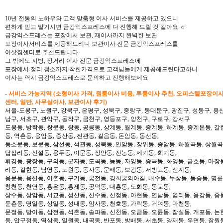
10년 전통의 노하우와 고객 맞춤형 이사 서비스를 제공하고 있으니
편하게 믿고 맡기시면 금강익스프레스에 다 진행해 드릴 것 같아요 ㅎ
금강익스프레스는 포장에서 보관, 재이사까지 완벽한 보관
포장이사서비스를 제공해드리니 보관이사 전문 금강익스프레스를
이삿짐센터로 추천드립니다.
그 밖에도 지방, 장거리 이사 전문 금강익스프레스에
포장에서 정리 청소까지 착한가격으로 고객님들에게 제공해드린다고하니
이사는 역시 금강익스프레스로 문의하고 진행해보세요
- 서비스 가능지역 (소형이사 가격, 원룸이사 비용, 투룸이사 추천, 오피스텔포장이
센터, 일반, 사무실이사, 보관이사 후기)
서울-도봉구, 노원구, 강북구, 은평구, 성북구, 중랑구, 동대문구, 광진구, 성동구, 용산
남구, 서초구, 관악구, 동작구, 금천구, 영등포구, 양천구, 구로구, 강서구
도봉동, 방학동, 쌍문동, 창동, 공릉동, 상계동, 월계동, 중계동, 하계동, 중계본동, 갈
동, 역촌동, 응암동, 증산동, 진관동, 길음동, 돈암동, 동선동,
동소문동, 보문동, 삼선동, 석관동, 성북동, 안암동, 장위동, 종암동, 하월곡동, 상월곡동
답십리동, 신설동, 용두동, 이문동, 장안동, 전농동, 제기동, 회기동,
휘경동, 광장동, 구의동, 군자동, 도곡동, 능동, 자양동, 중곡동, 화양동, 금호동, 마장
리동, 갈현동, 남영동, 도원동, 동자동, 문배동, 보광동, 서빙고동, 신계동,
용문동, 용산동, 이촌동, 구기동, 궁전동, 경희궁의아침, 내수동, 누상동, 동숭동, 명륜
창천동, 천연동, 홍은동, 홍제동, 공덕동, 대흥동, 도화동, 동교동,
상수동, 상암동, 서교동, 성산동, 신수동, 신정동, 아현동, 연남동, 염리동, 용강동, 중동
둔촌동, 명일동, 상일동, 성내동, 암사동, 천호동, 가락동, 거여동, 마천동,
문정동, 방이동, 삼전동, 석촌동, 송파동, 신천동, 오금동, 오륜동, 잠실동, 개포동, 논
동, 압구정동, 역삼동, 일원동, 내곡동, 반포동, 방배동, 서초동, 양재동, 우면동, 잠원