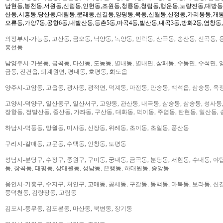
남현동,봉천동,서원동,신림동,인헌동,조원동,청룡동,청림동,행운동,노량진동,대방동
산동,시흥동,당산동,대림동,문래동,신길동,양평동,목동,신월동,신정동,가리봉동,개봉
오류동,가양7동,공항6동,내발산동,등촌5동,마곡4동,발산동,내곡3동,방화2동,염창동
의정부시-가능동, 고산동, 금오동, 낙양동, 녹양동, 민락동, 산곡동, 송산동, 신곡동, 
흥선동
남양주시-가운동, 금곡동, 다산동, 도농동, 별내동, 별내면, 삼패동, 수동면, 수석면, 양
금동, 진건읍, 퇴계원면, 평내동, 호평동, 화도읍
양주시-고암동, 고읍동, 광사동, 광적면, 덕계동, 마전동, 만송동, 백석읍, 삼숭동, 옥
고양시-덕양구, 일산동구, 일산서구, 고양동, 관산동, 내곡동, 삼숭동, 삼송동, 성사동,
장항동, 정발산동, 중산동, 가좌동, 구산동, 대화동, 덕이동, 주엽동, 탄현동, 일산동,
하남시-덕풍동, 망월동, 미사동, 신장동, 위례동, 초이동, 초일동, 풍산동
구리시-갈매동, 교문동, 수택동, 인창동, 토평동
성남시-분당구, 수정구, 중원구, 구미동, 궁내동, 금곡동, 분당동, 서현동, 수내동, 야탑
동, 창곡동, 태평동, 상대원동, 성남동, 은행동, 하대원동, 중앙동
용인시-기흥구, 수지구, 처인구, 고매동, 공세동, 구갈동, 동백동, 마북동, 보라동, 신갈
풍덕천동, 김량장동, 고림동
김포시-풍무동, 김포본동, 마산동, 북변동, 장기동