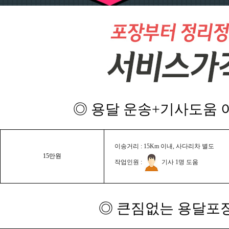
◎ 용달 운송+기사도움 이
이송거리 : 15Km 이내, 사다리차 별도
15만원
작업인원 :
기사 1명 도움
◎ 큰짐없는 용달포장