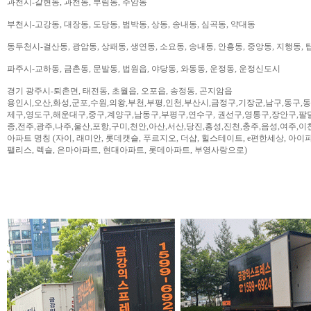
과천시-갈현동, 과천동, 부림동, 주암동
부천시-고강동, 대장동, 도당동, 범박동, 상동, 송내동, 심곡동, 약대동
동두천시-걸산동, 광암동, 상패동, 생연동, 소요동, 송내동, 안흥동, 중앙동, 지행동, 
파주시-교하동, 금촌동, 문발동, 법원읍, 야당동, 와동동, 운정동, 운정신도시
경기 광주시-퇴촌면, 태전동, 초월읍, 오포읍, 송정동, 곤지암읍
용인시,오산,화성,군포,수원,의왕,부천,부평,인천,부산시,금정구,기장군,남구,동구,
제구,영도구,해운대구,중구,계양구,남동구,부평구,연수구, 권선구,영통구,장안구,팔
종,전주,광주,나주,울산,포항,구미,천안,아산,서산,당진,홍성,진천,충주,음성,여주,이
아파트 명칭 (자이, 래미안, 롯데캣슬, 푸르지오, 더샵, 힐스테이트, e편한세상, 아이파크,
팰리스, 렉슬, 은마아파트, 현대아파트, 롯데아파트, 부영사랑으로)