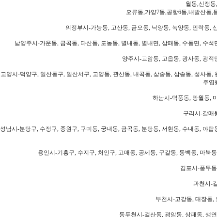
월동,신정동
오류동,가양7동,공항6동,내발산동,
의정부시-가능동, 고산동, 금오동, 낙양동, 녹양동, 민락동, 산
남양주시-가운동, 금곡동, 다산동, 도농동, 별내동, 별내면, 삼패동, 수동면, 수석면
양주시-고암동, 고읍동, 광사동, 광적면
고양시-덕양구, 일산동구, 일산서구, 고양동, 관산동, 내곡동, 삼숭동, 삼송동, 성사동, 
주엽동
하남시-덕풍동, 망월동, 미
구리시-갈매동
성남시-분당구, 수정구, 중원구, 구미동, 궁내동, 금곡동, 분당동, 서현동, 수내동, 야탑동
용인시-기흥구, 수지구, 처인구, 고매동, 공세동, 구갈동, 동백동, 마북동
김포시-풍무동,
과천시-갈
부천시-고강동, 대장동, 
동두천시-걸산동, 광암동, 상패동, 생연동