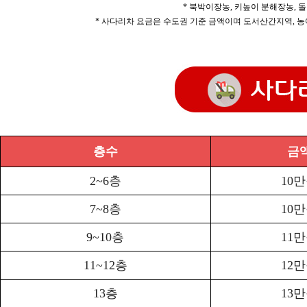
* 북박이장농, 키높이 분해장농, 돌
* 사다리차 요금은 수도권 기준 금액이며 도서산간지역, 농
층수
금
2~6층
10
7~8층
10
9~10층
11
11~12층
12
13층
13