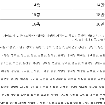
14층
14
15층
15
16층
16
- 서비스 가능지역 (포장이사 잘하는 이삿짐, 가격비교, 무료방문견적, 전화견적, 지
이사, 포장이사 전문, 반포
서울-도봉구, 노원구, 강북구, 은평구, 성북구, 중랑구, 동대문구, 광진구, 성동구, 용산구
도봉동, 방학동, 쌍문동, 창동, 공릉동, 상계동, 월계동, 중계동, 하계동, 중계본동, 갈현
동소문동, 보문동, 삼선동, 석관동, 성북동, 안암동, 장위동, 종암동, 하월곡동, 상월곡동,
휘경동, 광장동, 구의동, 군자동, 도곡동, 능동, 자양동, 중곡동, 화양동, 금호동, 마장동
용문동, 용산동, 이촌동, 구기동, 궁전동, 경희궁의아침, 내수동, 누상동, 동숭동, 명륜동
상수동, 상암동, 서교동, 성산동, 신수동, 신정동, 아현동, 연남동, 염리동, 용강동, 중동,
문정동, 방이동, 삼전동, 석촌동, 송파동, 신천동, 오금동, 오륜동, 잠실동, 개포동, 논현
초동
남현동,봉천동,서원동,신림동,인헌동,조원동,청룡동,청림동,행운동,노량진동,대방동,