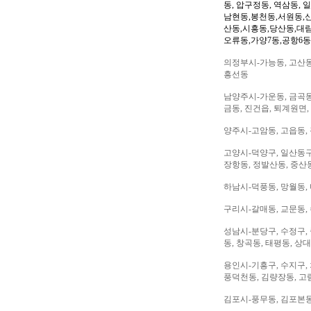
동, 압구정동, 역삼동, 
남현동,봉천동,서원동,
산동,시흥동,당산동,대
오류동,가양7동,공항6동
의정부시-가능동, 고산동,
흥선동
남양주시-가운동, 금곡동,
금동, 진건읍, 퇴계원면,
양주시-고암동, 고읍동, 
고양시-덕양구, 일산동구,
장항동, 정발산동, 중산동
하남시-덕풍동, 망월동, 
구리시-갈매동, 교문동,
성남시-분당구, 수정구, 
동, 창곡동, 태평동, 상
용인시-기흥구, 수지구, 
풍덕천동, 김량장동, 고
김포시-풍무동, 김포본동