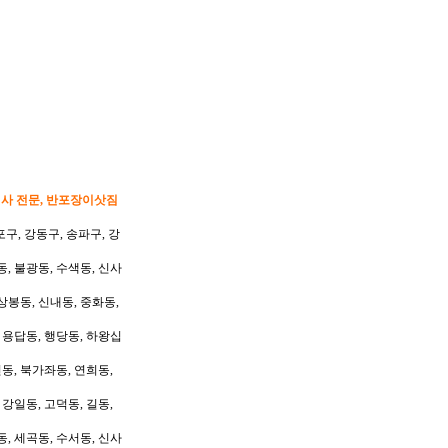
이사 전문, 반포장이삿짐
포구, 강동구, 송파구, 강
동, 불광동, 수색동, 신사
상봉동, 신내동, 중화동,
, 용답동, 행당동, 하왕십
동, 북가좌동, 연희동,
 강일동, 고덕동, 길동,
동, 세곡동, 수서동, 신사