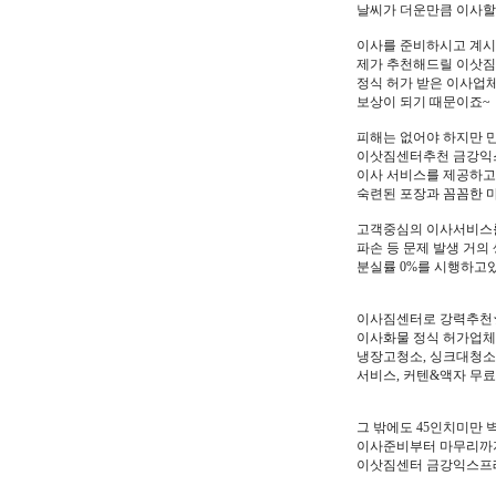
날씨가 더운만큼 이사할
이사를 준비하시고 계시
제가 추천해드릴 이삿
정식 허가 받은 이사업
보상이 되기 때문이죠~
피해는 없어야 하지만 
이삿짐센터추천 금강익스
이사 서비스를 제공하고
숙련된 포장과 꼼꼼한 
고객중심의 이사서비스를
파손 등 문제 발생 거의
분실률 0%를 시행하고
이사짐센터로 강력추천
이사화물 정식 허가업체
냉장고청소, 싱크대청소
서비스, 커텐&액자 무
그 밖에도 45인치미만 
이사준비부터 마무리까지
이삿짐센터 금강익스프레