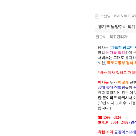
작성일 : 19-07-30 10:45
경기도 남양주시 퇴계
글쓴이 :
최고관리자
당사는 (
과도한 광고비 지
영업
원가를 절감
하여 
서비스는 그대로
유지하
또한,
국토교통부 정식 
*비싼 이사 잘하고 저렴
이사는
누가
어떻게
진행
30대 40대 작업원
들의
요즘 불경기에 전문 이
한 푼이라도 아끼셔서
(10년 이사 노하우! 가
립니다.)
☎ 1599 - 6924
☎ 010 - 7504 - 2482
(
견
착한 가격
금강익스프레