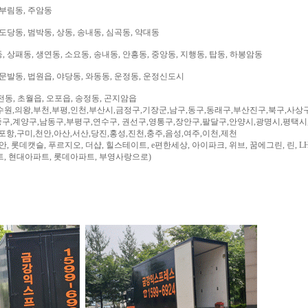
 부림동, 주암동
도당동, 범박동, 상동, 송내동, 심곡동, 약대동
 상패동, 생연동, 소요동, 송내동, 안흥동, 중앙동, 지행동, 탑동, 하봉암동
문발동, 법원읍, 야당동, 와동동, 운정동, 운정신도시
전동, 초월읍, 오포읍, 송정동, 곤지암읍
수원,의왕,부천,부평,인천,부산시,금정구,기장군,남구,동구,동래구,부산진구,북구,사상
구,계양구,남동구,부평구,연수구, 권선구,영통구,장안구,팔달구,안양시,광명시,평택시
,포항,구미,천안,아산,서산,당진,홍성,진천,충주,음성,여주,이천,제천
, 롯데캣슬, 푸르지오, 더샵, 힐스테이트, e편한세상, 아이파크, 위브, 꿈에그린, 린, LH
트, 현대아파트, 롯데아파트, 부영사랑으로)