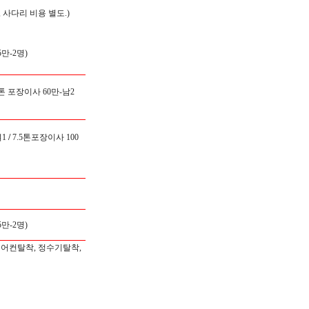
 사다리 비용 별도.)
만-2명)
5톤 포장이사 60만-남2
1
/
7.5톤포장이사 100
만-2명)
에어컨탈착, 정수기탈착,