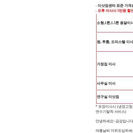
-
이삿짐센타 표준 가격
- 오후 이사시 5만원 할
소형,1톤,1.5톤 용달이
원, 투룸, 오피스텔 이
가정집 이사
사무실 이사
연구실 이삿짐
* 포장이사시 (냉장고청
연수기탈착 서비스)
안녕하세요~금강입니다^
여름날씨 더위조심하세