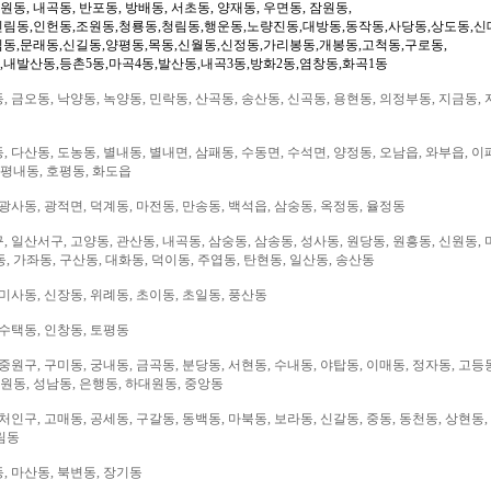
일원동, 내곡동, 반포동, 방배동, 서초동, 양재동, 우면동, 잠원동,
신림동,인헌동,조원동,청룡동,청림동,행운동,노량진동,대방동,동작동,사당동,상도동,신
림동,문래동,신길동,양평동,목동,신월동,신정동,가리봉동,개봉동,고척동,구로동,
,내발산동,등촌5동,마곡4동,발산동,내곡3동,방화2동,염창동,화곡1동
 금오동, 낙양동, 녹양동, 민락동, 산곡동, 송산동, 신곡동, 용현동, 의정부동, 지금동, 
 다산동, 도농동, 별내동, 별내면, 삼패동, 수동면, 수석면, 양정동, 오남읍, 와부읍, 이
 평내동, 호평동, 화도읍
광사동, 광적면, 덕계동, 마전동, 만송동, 백석읍, 삼숭동, 옥정동, 율정동
 일산서구, 고양동, 관산동, 내곡동, 삼숭동, 삼송동, 성사동, 원당동, 원흥동, 신원동, 
, 가좌동, 구산동, 대화동, 덕이동, 주엽동, 탄현동, 일산동, 송산동
미사동, 신장동, 위례동, 초이동, 초일동, 풍산동
 수택동, 인창동, 토평동
중원구, 구미동, 궁내동, 금곡동, 분당동, 서현동, 수내동, 야탑동, 이매동, 정자동, 고등
대원동, 성남동, 은행동, 하대원동, 중앙동
처인구, 고매동, 공세동, 구갈동, 동백동, 마북동, 보라동, 신갈동, 중동, 동천동, 상현동,
림동
, 마산동, 북변동, 장기동