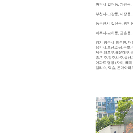
과천시-갈현동, 과천동,
부천시-고강동, 대장동, 
동두천시-걸산동, 광암동,
파주시-교하동, 금촌동, 
경기 광주시-퇴촌면, 태
용인시,오산,화성,군포,
제구,영도구,해운대구,중
종,전주,광주,나주,울산
아파트 명칭 (자이, 래미안
팰리스, 렉슬, 은마아파