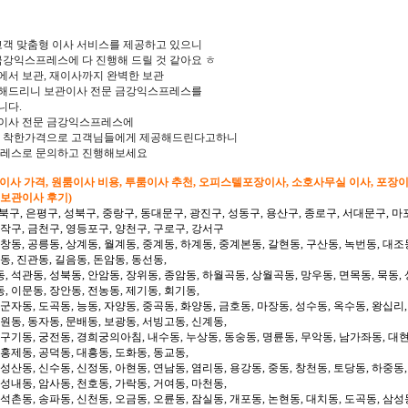
고객 맞춤형 이사 서비스를 제공하고 있으니
금강익스프레스에 다 진행해 드릴 것 같아요 ㅎ
서 보관, 재이사까지 완벽한 보관
해드리니 보관이사 전문 금강익스프레스를
니다.
리 이사 전문 금강익스프레스에
지 착한가격으로 고객님들에게 제공해드린다고하니
프레스로 문의하고 진행해보세요
형이사 가격, 원룸이사 비용, 투룸이사 추천, 오피스텔포장이사, 소호사무실 이사, 포장
 보관이사 후기)
북구, 은평구, 성북구, 중랑구, 동대문구, 광진구, 성동구, 용산구, 종로구, 서대문구, 마
동작구, 금천구, 영등포구, 양천구, 구로구, 강서구
 창동, 공릉동, 상계동, 월계동, 중계동, 하계동, 중계본동, 갈현동, 구산동, 녹번동, 대조
동, 진관동, 길음동, 돈암동, 동선동,
, 석관동, 성북동, 안암동, 장위동, 종암동, 하월곡동, 상월곡동, 망우동, 면목동, 묵동, 
, 이문동, 장안동, 전농동, 제기동, 회기동,
 군자동, 도곡동, 능동, 자양동, 중곡동, 화양동, 금호동, 마장동, 성수동, 옥수동, 왕십리
도원동, 동자동, 문배동, 보광동, 서빙고동, 신계동,
 구기동, 궁전동, 경희궁의아침, 내수동, 누상동, 동숭동, 명륜동, 무악동, 남가좌동, 대현
 홍제동, 공덕동, 대흥동, 도화동, 동교동,
성산동, 신수동, 신정동, 아현동, 연남동, 염리동, 용강동, 중동, 창천동, 토당동, 하중동,
 성내동, 암사동, 천호동, 가락동, 거여동, 마천동,
 석촌동, 송파동, 신천동, 오금동, 오륜동, 잠실동, 개포동, 논현동, 대치동, 도곡동, 삼성