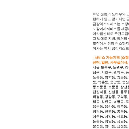
10년 전통의 노하우와 
편하게 믿고 맡기시면 
금강익스프레스는 포장에
포장이사서비스를 제공
이삿짐센터로 추천드립
그 밖에도 지방, 장거
포장에서 정리 청소까
이사는 역시 금강익스
- 서비스 가능지역 (소
센터, 일반, 사무실이사,
서울-도봉구, 노원구, 강
남구, 서초구, 관악구, 
도봉동, 방학동, 쌍문동,
동, 역촌동, 응암동, 증산
동소문동, 보문동, 삼선동
답십리동, 신설동, 용두동
휘경동, 광장동, 구의동,
리동, 갈현동, 남영동, 
용문동, 용산동, 이촌동,
창천동, 천연동, 홍은동,
상수동, 상암동, 서교동, 
둔촌동, 명일동, 상일동,
문정동, 방이동, 삼전동,