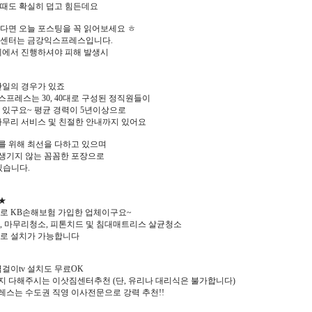
때도 확실히 덥고 힘든데요
다면 오늘 포스팅을 꼭 읽어보세요 ㅎ
짐센터는 금강익스프레스입니다.
체에서 진행하셔야 피해 발생시
만일의 경우가 있죠
프레스는 30, 40대로 구성된 정직원들이
 있구요~ 평균 경력이 5년이상으로
마무리 서비스 및 친절한 안내까지 있어요
 위해 최선을 다하고 있으며
 생기지 않는 꼼꼼한 포장으로
있습니다.
★
로 KB손해보험 가입한 업체이구요~
, 마무리청소, 피톤치드 및 침대매트리스 살균청소
료로 설치가 가능합니다
벽걸이tv 설치도 무료OK
 다해주시는 이삿짐센터추천 (단, 유리나 대리식은 불가합니다)
스는 수도권 직영 이사전문으로 강력 추천!!