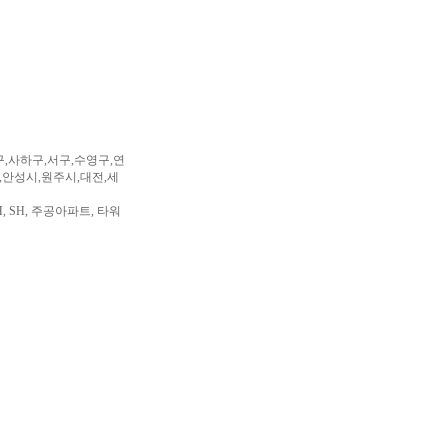
구,사하구,서구,수영구,연
,안성시,원주시,대전,세
, SH, 주공아파트, 타워