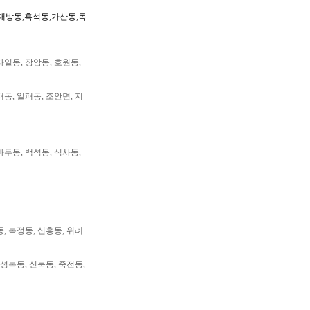
대방동,흑석동,가산동,독
자일동, 장암동, 호원동,
패동, 일패동, 조안면, 지
마두동, 백석동, 식사동,
동, 복정동, 신흥동, 위례
 성복동, 신북동, 죽전동,