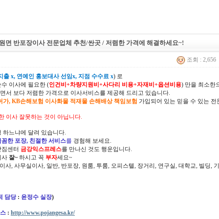
원면 반포장이사 전문업체 추천/싼곳 / 저렴한 가격에 해결하세요~!
조회 : 2,656
출 x, 연예인 홍보대사 선임x, 지점 수수료 x
) 로
순수 이사에 필요한 (
인건비+차량지원비+사다리 비용+자재비+옵션비용
) 만을 최소
면서 보다 저렴한 가격으로 이사서비스를 제공해 드리고 있습니다.
허가, KB손해보험 이사화물 적재물 손해배상 책임보험
가입되어 있는 믿을 수 있는 전
한 이사 잘못하는 것이 아닙니다.
 하느냐에 달려 있습니다.
꼼꼼한 포장, 친절한 서비스
를
경험해 보세요.
삿짐센터
금강익스프레스
를 만나신 것도 행운입니다.
이사
잘~
하시고 꼭
부자
세요~
정이사, 사무실이사, 일반, 반포장, 원룸, 투룸, 오피스텔, 장거리, 연구실, 대학교, 빌딩
적 담당
:
윤정수 실장
)
스
:
http://www.pojangesa.kr/