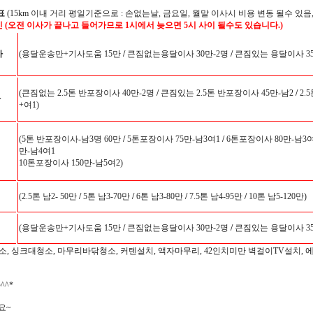
표
(15km 이내 거리 평일기준으로 : 손없는날, 금요일, 월말 이사시 비용 변동 될수 있음,
인 (오전 이사가 끝나고 들어가므로 1시에서 늦으면 5시 사이 될수도 있습니다.)
사
(용달운송만+기사도움 15만
/
큰짐없는용달이사 30만-2명
/
큰짐있는 용달이사 35
(큰짐없는 2.5톤 반포장이사 40만-2명
/
큰짐있는 2.5톤 반포장이사 45만-남2
/
2.
사
+여1)
(5톤 반포장이사-남3명 60만
/
5톤포장이사 75만-남3여1
/
6톤포장이사 80만-남3여
만-남4여1
10톤포장이사 150만-남5여2)
(2.5톤 남2- 50만
/
5톤 남3-70만
/
6톤 남3-80만
/
7.5톤 남4-95만
/
10톤 남5-120만)
(용달운송만+기사도움 15만
/
큰짐없는용달이사 30만-2명
/
큰짐있는 용달이사 35
소, 싱크대청소, 마무리바닦청소, 커텐설치, 액자마무리, 42인치미만 벽걸이TV설치, 
^*
요~