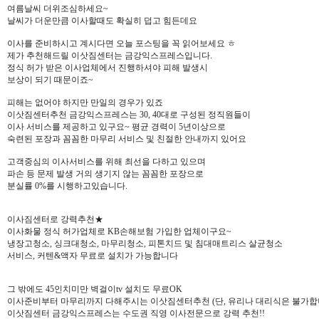
여름날씨 더위조심하세요~
날씨가 더운만큼 이사할때도 확실히 덥고 힘든데요
이사를 준비하시고 계시다면 오늘 포스팅을 꼭 읽어보세요 ㅎ
제가 추천해드릴 이삿짐센터는 금강익스프레스입니다.
정식 허가 받은 이사업체에서 진행하셔야 피해 발생시
보상이 되기 때문이죠~
피해는 없어야 하지만 만일의 경우가 있죠
이삿짐센터추천 금강익스프레스는 30, 40대로 구성된 정직원들이
이사 서비스를 제공하고 있구요~ 평균 경력이 5년이상으로
숙련된 포장과 꼼꼼한 마무리 서비스 및 친절한 안내까지 있어요
고객중심의 이사서비스를 위해 최선을 다하고 있으며
파손 등 문제 발생 거의 생기지 않는 꼼꼼한 포장으로
분실률 0%를 시행하고있습니다.
이사짐센터로 강력추천★
이사화물 정식 허가업체로 KB손해보험 가입한 업체이구요~
냉장고청소, 싱크대청소, 마무리청소, 피톤치드 및 침대매트리스 살균청소
서비스, 커텐&액자 무료로 설치가 가능합니다
그 밖에도 45인치미만 벽걸이tv 설치도 무료OK
이사준비부터 마무리까지 다해주시는 이삿짐센터추천 (단, 유리나 대리식은 불가합
이삿짐센터 금강익스프레스는 수도권 직영 이사전문으로 강력 추천!!