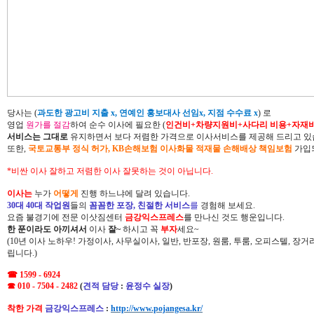
당사는 (
과도한 광고비 지출 x, 연예인 홍보대사 선임x, 지점 수수료 x
) 로
영업
원가를 절감
하여 순수 이사에 필요한 (
인건비+차량지원비+사다리 비용+자재
서비스는 그대로
유지하면서 보다 저렴한 가격으로 이사서비스를 제공해 드리고 있
또한,
국토교통부 정식 허가, KB손해보험 이사화물 적재물 손해배상 책임보험
가입되
*비싼 이사 잘하고 저렴한 이사 잘못하는 것이 아닙니다.
이사는
누가
어떻게
진행 하느냐에 달려 있습니다.
30대 40대 작업원
들의
꼼꼼한 포장, 친절한 서비스
를
경험해 보세요.
요즘 불경기에 전문 이삿짐센터
금강익스프레스
를 만나신 것도 행운입니다.
한 푼이라도 아끼셔서
이사
잘~
하시고 꼭
부자
세요~
(10년 이사 노하우! 가정이사, 사무실이사, 일반, 반포장, 원룸, 투룸, 오피스텔, 장
립니다.)
☎ 1599 - 6924
☎ 010 - 7504 - 2482
(
견적 담당
:
윤정수 실장
)
착한 가격
금강익스프레스
:
http://www.pojangesa.kr/