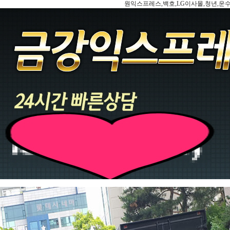
원익스프레스,백호,LG이사몰,청년,운수