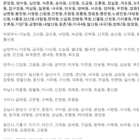
문정동, 방이동, 삼전동, 석촌동, 송파동, 신천동, 오금동, 오륜동, 잠실동, 개포동, 논
동, 압구정동, 역삼동, 일원동, 내곡동, 반포동, 방배동, 서초동, 양재동, 우면동, 잠원
남현동,봉천동,서원동,신림동,인헌동,조원동,청룡동,청림동,행운동,노량진동,대방동
산동,시흥동,당산동,대림동,문래동,신길동,양평동,목동,신월동,신정동,가리봉동,개봉
오류동,가양7동,공항6동,내발산동,등촌5동,마곡4동,발산동,내곡3동,방화2동,염창동
의정부시-가능동, 고산동, 금오동, 낙양동, 녹양동, 민락동, 산곡동, 송산동, 신곡동, 
흥선동
남양주시-가운동, 금곡동, 다산동, 도농동, 별내동, 별내면, 삼패동, 수동면, 수석면, 양
금동, 진건읍, 퇴계원면, 평내동, 호평동, 화도읍
양주시-고암동, 고읍동, 광사동, 광적면, 덕계동, 마전동, 만송동, 백석읍, 삼숭동, 옥
고양시-덕양구, 일산동구, 일산서구, 고양동, 관산동, 내곡동, 삼숭동, 삼송동, 성사동,
장항동, 정발산동, 중산동, 가좌동, 구산동, 대화동, 덕이동, 주엽동, 탄현동, 일산동,
하남시-덕풍동, 망월동, 미사동, 신장동, 위례동, 초이동, 초일동, 풍산동
구리시-갈매동, 교문동, 수택동, 인창동, 토평동
성남시-분당구, 수정구, 중원구, 구미동, 궁내동, 금곡동, 분당동, 서현동, 수내동, 야탑
동, 창곡동, 태평동, 상대원동, 성남동, 은행동, 하대원동, 중앙동
용인시-기흥구, 수지구, 처인구, 고매동, 공세동, 구갈동, 동백동, 마북동, 보라동, 신갈
풍덕천동, 김량장동, 고림동