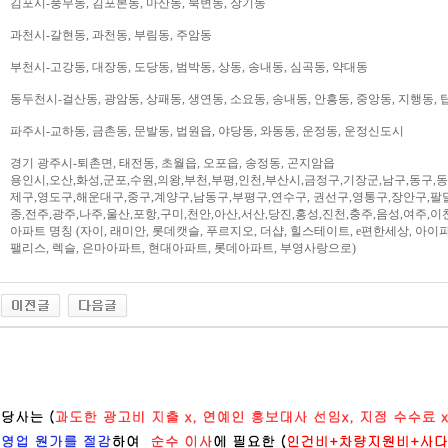
김포시-풍무동, 김포본동, 마산동, 북변동, 장기동
과천시-갈현동, 과천동, 부림동, 주암동
부천시-고강동, 대장동, 도당동, 범박동, 상동, 송내동, 심곡동, 약대동
동두천시-걸산동, 광암동, 상패동, 생연동, 소요동, 송내동, 안흥동, 중앙동, 지행동, 
파주시-교하동, 금촌동, 문발동, 법원읍, 야당동, 와동동, 운정동, 운정신도시
경기 광주시-퇴촌면, 태전동, 초월읍, 오포읍, 송정동, 곤지암읍
용인시,오산,화성,군포,수원,의왕,부천,부평,인천,부산시,금정구,기장군,남구,동구,
제구,영도구,해운대구,중구,계양구,남동구,부평구,연수구, 권선구,영통구,장안구,팔
종,전주,광주,나주,울산,포항,구미,천안,아산,서산,당진,홍성,진천,충주,음성,여주,이
아파트 명칭 (자이, 래미안, 롯데캣슬, 푸르지오, 더샵, 힐스테이트, e편한세상, 아이파크,
팰리스, 렉슬, 은마아파트, 현대아파트, 롯데아파트, 부영사랑으로)