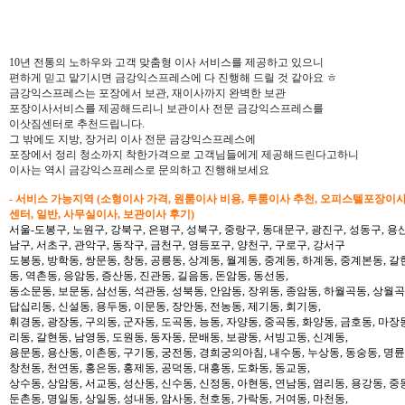
10년 전통의 노하우와 고객 맞춤형 이사 서비스를 제공하고 있으니
편하게 믿고 맡기시면 금강익스프레스에 다 진행해 드릴 것 같아요 ㅎ
금강익스프레스는 포장에서 보관, 재이사까지 완벽한 보관
포장이사서비스를 제공해드리니 보관이사 전문 금강익스프레스를
이삿짐센터로 추천드립니다.
그 밖에도 지방, 장거리 이사 전문 금강익스프레스에
포장에서 정리 청소까지 착한가격으로 고객님들에게 제공해드린다고하니
이사는 역시 금강익스프레스로 문의하고 진행해보세요
- 서비스 가능지역 (소형이사 가격, 원룸이사 비용, 투룸이사 추천, 오피스텔포장이
센터, 일반, 사무실이사, 보관이사 후기)
서울-도봉구, 노원구, 강북구, 은평구, 성북구, 중랑구, 동대문구, 광진구, 성동구, 용산
남구, 서초구, 관악구, 동작구, 금천구, 영등포구, 양천구, 구로구, 강서구
도봉동, 방학동, 쌍문동, 창동, 공릉동, 상계동, 월계동, 중계동, 하계동, 중계본동, 갈
동, 역촌동, 응암동, 증산동, 진관동, 길음동, 돈암동, 동선동,
동소문동, 보문동, 삼선동, 석관동, 성북동, 안암동, 장위동, 종암동, 하월곡동, 상월곡동
답십리동, 신설동, 용두동, 이문동, 장안동, 전농동, 제기동, 회기동,
휘경동, 광장동, 구의동, 군자동, 도곡동, 능동, 자양동, 중곡동, 화양동, 금호동, 마장
리동, 갈현동, 남영동, 도원동, 동자동, 문배동, 보광동, 서빙고동, 신계동,
용문동, 용산동, 이촌동, 구기동, 궁전동, 경희궁의아침, 내수동, 누상동, 동숭동, 명륜
창천동, 천연동, 홍은동, 홍제동, 공덕동, 대흥동, 도화동, 동교동,
상수동, 상암동, 서교동, 성산동, 신수동, 신정동, 아현동, 연남동, 염리동, 용강동, 중동
둔촌동, 명일동, 상일동, 성내동, 암사동, 천호동, 가락동, 거여동, 마천동,