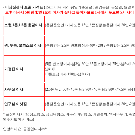
-
이삿짐센타 표준 가격표
(15km 이내 거리 평일기준으로 : 손없는날, 금요일, 월말 
- 오후 이사시 5만원 할인 (오전 이사가 끝나고 들어가므로 1시에서 늦으면 5시 사이
소형,1톤,1.5톤 용달이사
(용달운송만+기사도움 15만
/
큰짐없는용달이사 30만-2
원, 투룸, 오피스텔 이사
(큰짐없는 2.5톤 반포장이사 40만-2명
/
큰짐있는 2.5톤 반
(5톤 반포장이사-남3명 60만
/
5톤포장이사 75만-남3여1
/
가정집 이사
남4여1
10톤포장이사 150만-남5여2)
사무실 이사
(2.5톤 남2- 50만
/
5톤 남3-70만
/
6톤 남3-80만
/
7.5톤 남4
연구실 이삿짐
(용달운송만+기사도움 15만
/
큰짐없는용달이사 30만-2
* 포장이사시 (냉장고청소, 싱크대청소, 마무리바닦청소, 커텐설치, 액자마무리, 4
연수기탈착 서비스)
안녕하세요~금강입니다^^*