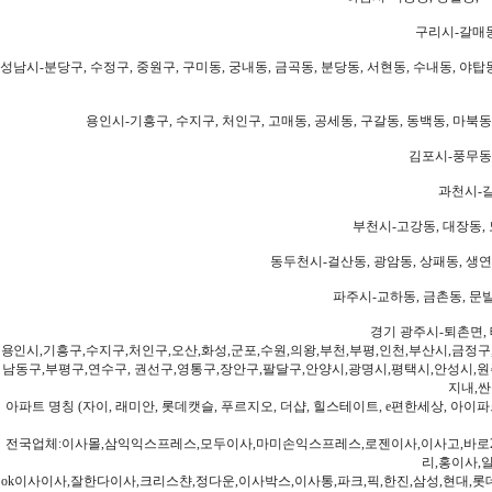
구리시-갈매동
성남시-분당구, 수정구, 중원구, 구미동, 궁내동, 금곡동, 분당동, 서현동, 수내동, 야탑동
용인시-기흥구, 수지구, 처인구, 고매동, 공세동, 구갈동, 동백동, 마북동
김포시-풍무동,
과천시-갈
부천시-고강동, 대장동, 
동두천시-걸산동, 광암동, 상패동, 생연동
파주시-교하동, 금촌동, 문발
경기 광주시-퇴촌면, 
용인시,기흥구,수지구,처인구,오산,화성,군포,수원,의왕,부천,부평,인천,부산시,금정구
남동구,부평구,연수구, 권선구,영통구,장안구,팔달구,안양시,광명시,평택시,안성시,원주
지내,싼
아파트 명칭 (자이, 래미안, 롯데캣슬, 푸르지오, 더샵, 힐스테이트, e편한세상, 아이파크
전국업체:이사몰,삼익익스프레스,모두이사,마미손익스프레스,로젠이사,이사고,바로2
리,홍이사,
ok이사이사,잘한다이사,크리스챤,정다운,이사박스,이사통,파크,픽,한진,삼성,현대,롯데,파란