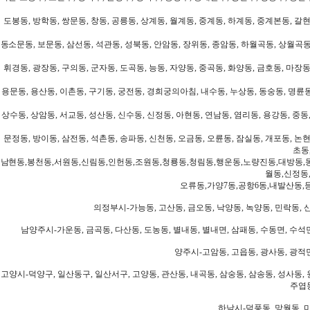
도봉동, 방학동, 쌍문동, 창동, 공릉동, 상계동, 월계동, 중계동, 하계동, 중계본동, 갈현
동소문동, 보문동, 삼선동, 석관동, 성북동, 안암동, 장위동, 종암동, 하월곡동, 상월곡동,
휘경동, 광장동, 구의동, 군자동, 도곡동, 능동, 자양동, 중곡동, 화양동, 금호동, 마장동
용문동, 용산동, 이촌동, 구기동, 궁전동, 경희궁의아침, 내수동, 누상동, 동숭동, 명륜동
상수동, 상암동, 서교동, 성산동, 신수동, 신정동, 아현동, 연남동, 염리동, 용강동, 중동,
문정동, 방이동, 삼전동, 석촌동, 송파동, 신천동, 오금동, 오륜동, 잠실동, 개포동, 논현
초동
남현동,봉천동,서원동,신림동,인헌동,조원동,청룡동,청림동,행운동,노량진동,대방동,
월동,신정동
오류동,가양7동,공항6동,내발산동,
의정부시-가능동, 고산동, 금오동, 낙양동, 녹양동, 민락동, 산
남양주시-가운동, 금곡동, 다산동, 도농동, 별내동, 별내면, 삼패동, 수동면, 수석면
양주시-고암동, 고읍동, 광사동, 광적면
고양시-덕양구, 일산동구, 일산서구, 고양동, 관산동, 내곡동, 삼숭동, 삼송동, 성사동, 
주엽동
하남시-덕풍동, 망월동, 미