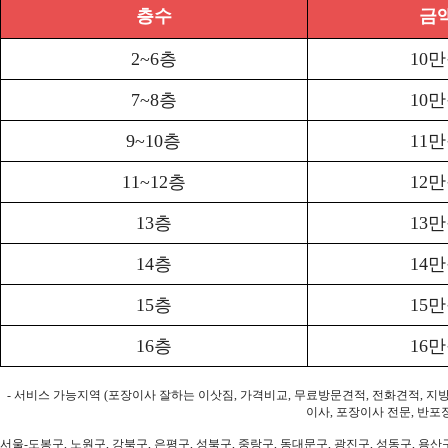
층수
금
2~6층
10
7~8층
10
9~10층
11
11~12층
12
13층
13
14층
14
15층
15
16층
16
- 서비스 가능지역 (포장이사 잘하는 이삿짐, 가격비교, 무료방문견적, 전화견적, 지
이사, 포장이사 전문, 반포
서울-도봉구, 노원구, 강북구, 은평구, 성북구, 중랑구, 동대문구, 광진구, 성동구, 용산구