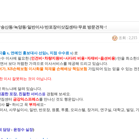
/송산동/녹양동/일반이사/반포장이삿집센타/무료 방문견적~!
조회 : 2,215
출 x, 연예인 홍보대사 선임x, 지점 수수료 x
) 로
순수 이사에 필요한 (
인건비+차량지원비+사다리 비용+자재비+옵션비용
) 만을 최소
면서 보다 저렴한 가격으로 이사서비스를 제공해 드리고 있습니다.
허가, KB손해보험 이사화물 적재물 손해배상 책임보험
가입되어 있는 믿을 수 있는 전
한 이사 잘못하는 것이 아닙니다.
 하느냐에 달려 있습니다.
꼼꼼한 포장, 친절한 서비스
를
경험해 보세요.
삿짐센터
금강익스프레스
를 만나신 것도 행운입니다.
이사
잘~
하시고 꼭
부자
세요~
정이사, 사무실이사, 일반, 반포장, 원룸, 투룸, 오피스텔, 장거리, 연구실, 대학교, 빌딩
적 담당
:
윤정수 실장
)