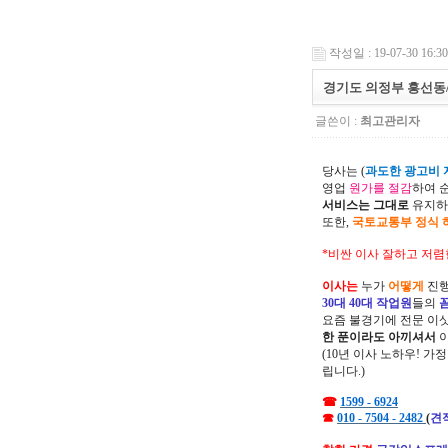
작성일 : 19-07-30 16:30
경기도 의정부 흥선동
글쓴이 :
최고관리자
당사는 (
과도한 광고비 지
영업
원가를 절감
하여 
서비스는 그대로
유지하
또한,
국토교통부 정식 
*비싼 이사 잘하고 저렴
이사는
누가
어떻게
진행
30대 40대 작업원
들의
요즘 불경기에 전문 이
한 푼이라도 아끼셔서
(10년 이사 노하우! 가
립니다.)
☎
1599 - 6924
☎
010 - 7504 - 2482
(
견