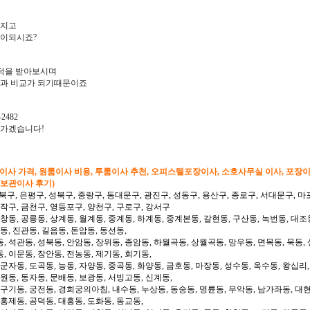
아지고
많이되시죠?
적을 받아보시며
과 비교가 되기때문이죠
2482
려가겠습니다!
형이사 가격, 원룸이사 비용, 투룸이사 추천, 오피스텔포장이사, 소호사무실 이사, 포장
 보관이사 후기)
북구, 은평구, 성북구, 중랑구, 동대문구, 광진구, 성동구, 용산구, 종로구, 서대문구, 마
동작구, 금천구, 영등포구, 양천구, 구로구, 강서구
 창동, 공릉동, 상계동, 월계동, 중계동, 하계동, 중계본동, 갈현동, 구산동, 녹번동, 대조
동, 진관동, 길음동, 돈암동, 동선동,
, 석관동, 성북동, 안암동, 장위동, 종암동, 하월곡동, 상월곡동, 망우동, 면목동, 묵동, 
, 이문동, 장안동, 전농동, 제기동, 회기동,
 군자동, 도곡동, 능동, 자양동, 중곡동, 화양동, 금호동, 마장동, 성수동, 옥수동, 왕십리
도원동, 동자동, 문배동, 보광동, 서빙고동, 신계동,
 구기동, 궁전동, 경희궁의아침, 내수동, 누상동, 동숭동, 명륜동, 무악동, 남가좌동, 대현
 홍제동, 공덕동, 대흥동, 도화동, 동교동,