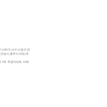
구,사하구,서구,수영구,연
,안성시,원주시,대전,세
, SH, 주공아파트, 타워