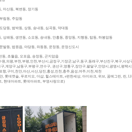
, 마산동, 북변동, 장기동
 부림동, 주암동
도당동, 범박동, 상동, 송내동, 심곡동, 약대동
 상패동, 생연동, 소요동, 송내동, 안흥동, 중앙동, 지행동, 탑동, 하봉암동
문발동, 법원읍, 야당동, 와동동, 운정동, 운정신도시
전동, 초월읍, 오포읍, 송정동, 곤지암읍
수원,의왕,부천,부평,인천,부산시,금정구,기장군,남구,동구,동래구,부산진구,북구,사상
구,계양구,남동구,부평구,연수구, 권선구,영통구,장안구,팔달구,안양시,광명시,평택시
,포항,구미,천안,아산,서산,당진,홍성,진천,충주,음성,여주,이천,제천
, 롯데캣슬, 푸르지오, 더샵, 힐스테이트, e편한세상, 아이파크, 위브, 꿈에그린, 린, LH
트, 현대아파트, 롯데아파트, 부영사랑으로)