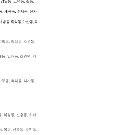
 강일동, 고덕동, 길동,
동, 세곡동, 수서동, 신사
대방동,흑석동,가산동,독
자일동, 장암동, 호원동,
패동, 일패동, 조안면, 지
마두동, 백석동, 식사동,
동, 복정동, 신흥동, 위례
 성복동, 신북동, 죽전동,