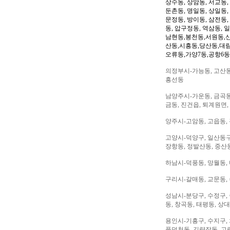
상수동, 상암동, 서교동, 
둔촌동, 명일동, 상일동,
문정동, 방이동, 삼전동,
동, 압구정동, 역삼동, 
남현동,봉천동,서원동,
산동,시흥동,당산동,대
오류동,가양7동,공항6동
의정부시-가능동, 고산동,
흥선동
남양주시-가운동, 금곡동,
금동, 진건읍, 퇴계원면,
양주시-고암동, 고읍동, 
고양시-덕양구, 일산동구,
장항동, 정발산동, 중산동
하남시-덕풍동, 망월동, 
구리시-갈매동, 교문동,
성남시-분당구, 수정구, 
동, 창곡동, 태평동, 상
용인시-기흥구, 수지구, 
풍덕천동, 김량장동, 고