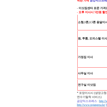
착한 가격
금강익스프레
-
이삿짐센타 표준 가격
- 오후 이사시 5만원 할
소형,1톤,1.5톤 용달이
원, 투룸, 오피스텔 이
가정집 이사
사무실 이사
연구실 이삿짐
* 포장이사시 (냉장고청
연수기탈착 서비스)
금강익스프레스
:
http:/
http://www.pojangesa.kr/