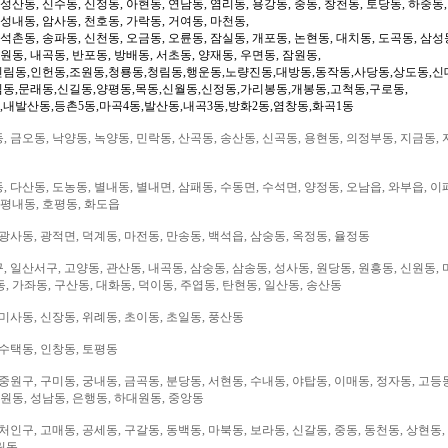
성산동, 신수동, 신정동, 아현동, 연남동, 염리동, 용강동, 중동, 창천동, 토당동, 하중동,
 성내동, 암사동, 천호동, 가락동, 거여동, 마천동,
 석촌동, 송파동, 신천동, 오금동, 오륜동, 잠실동, 개포동, 논현동, 대치동, 도곡동, 삼성
일원동, 내곡동, 반포동, 방배동, 서초동, 양재동, 우면동, 잠원동,
신림동,인헌동,조원동,청룡동,청림동,행운동,노량진동,대방동,동작동,사당동,상도동,신
림동,문래동,신길동,양평동,목동,신월동,신정동,가리봉동,개봉동,고척동,구로동,
,내발산동,등촌5동,마곡4동,발산동,내곡3동,방화2동,염창동,화곡1동
 금오동, 낙양동, 녹양동, 민락동, 산곡동, 송산동, 신곡동, 용현동, 의정부동, 지금동, 
 다산동, 도농동, 별내동, 별내면, 삼패동, 수동면, 수석면, 양정동, 오남읍, 와부읍, 이
 평내동, 호평동, 화도읍
광사동, 광적면, 덕계동, 마전동, 만송동, 백석읍, 삼숭동, 옥정동, 율정동
 일산서구, 고양동, 관산동, 내곡동, 삼숭동, 삼송동, 성사동, 원당동, 원흥동, 신원동, 
, 가좌동, 구산동, 대화동, 덕이동, 주엽동, 탄현동, 일산동, 송산동
미사동, 신장동, 위례동, 초이동, 초일동, 풍산동
 수택동, 인창동, 토평동
중원구, 구미동, 궁내동, 금곡동, 분당동, 서현동, 수내동, 야탑동, 이매동, 정자동, 고등
대원동, 성남동, 은행동, 하대원동, 중앙동
처인구, 고매동, 공세동, 구갈동, 동백동, 마북동, 보라동, 신갈동, 중동, 동천동, 상현동,
림동