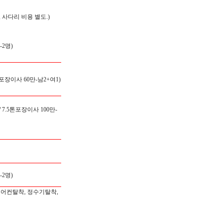
 사다리 비용 별도.)
2명)
 포장이사 60만-남2+여1)
/
7.5톤포장이사 100만-
2명)
에어컨탈착, 정수기탈착,