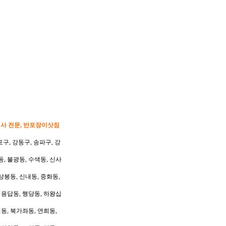
이사 전문, 반포장이삿짐
포구, 강동구, 송파구, 강
동, 불광동, 수색동, 신사
상봉동, 신내동, 중화동,
, 용답동, 행당동, 하왕십
동, 북가좌동, 연희동,