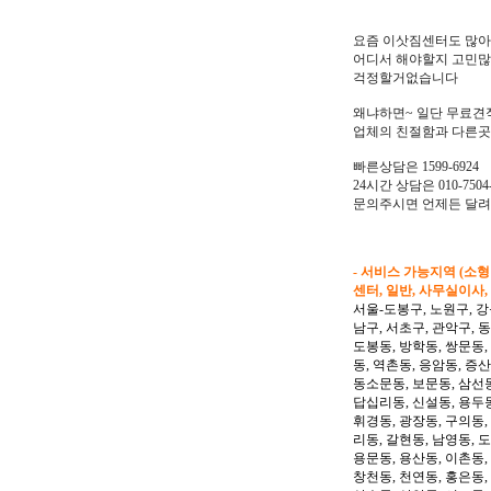
요즘 이삿짐센터도 많
어디서 해야할지 고민
걱정할거없습니다
왜냐하면~ 일단 무료견
업체의 친절함과 다른곳
빠른상담은 1599-6924
24시간 상담은 010-7504-
문의주시면 언제든 달
- 서비스 가능지역 (소
센터, 일반, 사무실이사,
서울-도봉구, 노원구, 강
남구, 서초구, 관악구, 
도봉동, 방학동, 쌍문동,
동, 역촌동, 응암동, 증산
동소문동, 보문동, 삼선동
답십리동, 신설동, 용두동
휘경동, 광장동, 구의동,
리동, 갈현동, 남영동, 
용문동, 용산동, 이촌동,
창천동, 천연동, 홍은동,