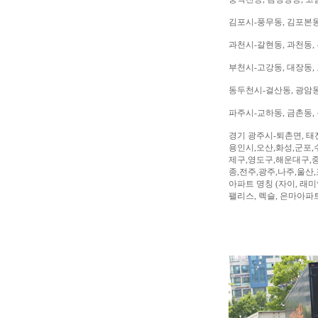
김포시-풍무동, 김포본동
과천시-갈현동, 과천동,
부천시-고강동, 대장동, 
동두천시-걸산동, 광암동,
파주시-교하동, 금촌동, 
경기 광주시-퇴촌면, 태
용인시,오산,화성,군포,
제구,영도구,해운대구,중
종,전주,광주,나주,울산
아파트 명칭 (자이, 래미안
팰리스, 렉슬, 은마아파