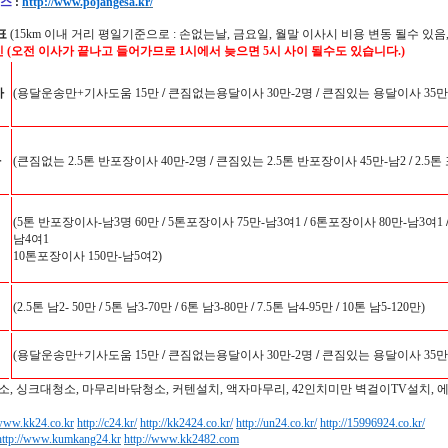
스
:
http://www.pojangesa.kr/
표
(15km 이내 거리 평일기준으로 : 손없는날, 금요일, 월말 이사시 비용 변동 될수 있음,
인 (오전 이사가 끝나고 들어가므로 1시에서 늦으면 5시 사이 될수도 있습니다.)
사
(용달운송만+기사도움 15만
/
큰짐없는용달이사 30만-2명
/
큰짐있는 용달이사 35만-
사
(큰짐없는 2.5톤 반포장이사 40만-2명
/
큰짐있는 2.5톤 반포장이사 45만-남2
/
2.5톤
(5톤 반포장이사-남3명 60만
/
5톤포장이사 75만-남3여1
/
6톤포장이사 80만-남3여1
남4여1
10톤포장이사 150만-남5여2)
(2.5톤 남2- 50만
/
5톤 남3-70만
/
6톤 남3-80만
/
7.5톤 남4-95만
/
10톤 남5-120만)
(용달운송만+기사도움 15만
/
큰짐없는용달이사 30만-2명
/
큰짐있는 용달이사 35만-
소, 싱크대청소, 마무리바닦청소, 커텐설치, 액자마무리, 42인치미만 벽걸이TV설치, 
/www.kk24.co.kr
http://c24.kr/
http://kk2424.co.kr/
http://un24.co.kr/
http://15996924.co.kr/
http://www.kumkang24.kr
http://www.kk2482.com