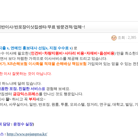
일반이사/반포장이삿집센타/무료 방문견적/업체~!
조회 : 2,395
출 x, 연예인 홍보대사 선임x, 지점 수수료 x
) 로
순수 이사에 필요한 (
인건비+차량지원비+사다리 비용+자재비+옵션비용
) 만을 최소
면서 보다 저렴한 가격으로 이사서비스를 제공해 드리고 있습니다.
허가, KB손해보험 이사화물 적재물 손해배상 책임보험
가입되어 있는 믿을 수 있는 전
한 이사 잘못하는 것이 아닙니다.
 하느냐에 달려 있습니다.
꼼꼼한 포장, 친절한 서비스
를
경험해 보세요.
삿짐센터
금강익스프레스
를 만나신 것도 행운입니다.
이사
잘~
하시고 꼭
부자
세요~
정이사, 사무실이사, 일반, 반포장, 원룸, 투룸, 오피스텔, 장거리, 연구실, 대학교, 빌딩
적 담당
:
윤정수 실장
)
스
:
http://www.pojangesa.kr/