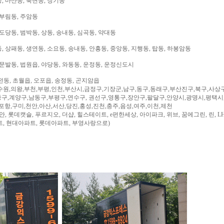
, 마산동, 북변동, 장기동
 부림동, 주암동
도당동, 범박동, 상동, 송내동, 심곡동, 약대동
 상패동, 생연동, 소요동, 송내동, 안흥동, 중앙동, 지행동, 탑동, 하봉암동
문발동, 법원읍, 야당동, 와동동, 운정동, 운정신도시
전동, 초월읍, 오포읍, 송정동, 곤지암읍
수원,의왕,부천,부평,인천,부산시,금정구,기장군,남구,동구,동래구,부산진구,북구,사상
구,계양구,남동구,부평구,연수구, 권선구,영통구,장안구,팔달구,안양시,광명시,평택시
,포항,구미,천안,아산,서산,당진,홍성,진천,충주,음성,여주,이천,제천
, 롯데캣슬, 푸르지오, 더샵, 힐스테이트, e편한세상, 아이파크, 위브, 꿈에그린, 린, LH
트, 현대아파트, 롯데아파트, 부영사랑으로)