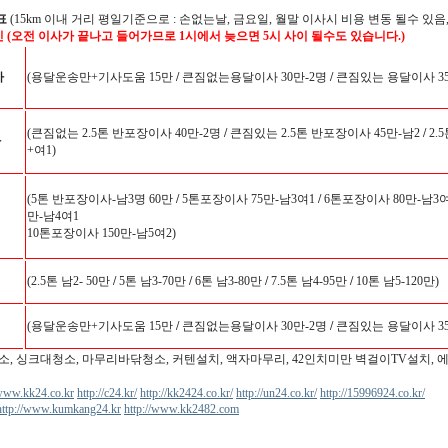
표
(15km 이내 거리 평일기준으로 : 손없는날, 금요일, 월말 이사시 비용 변동 될수 있음,
인 (오전 이사가 끝나고 들어가므로 1시에서 늦으면 5시 사이 될수도 있습니다.)
사
(용달운송만+기사도움 15만
/
큰짐없는용달이사 30만-2명
/
큰짐있는 용달이사 35
(큰짐없는 2.5톤 반포장이사 40만-2명
/
큰짐있는 2.5톤 반포장이사 45만-남2
/
2.
사
+여1)
(5톤 반포장이사-남3명 60만
/
5톤포장이사 75만-남3여1
/
6톤포장이사 80만-남3여
만-남4여1
10톤포장이사 150만-남5여2)
(2.5톤 남2- 50만
/
5톤 남3-70만
/
6톤 남3-80만
/
7.5톤 남4-95만
/
10톤 남5-120만)
(용달운송만+기사도움 15만
/
큰짐없는용달이사 30만-2명
/
큰짐있는 용달이사 35
소, 싱크대청소, 마무리바닦청소, 커텐설치, 액자마무리, 42인치미만 벽걸이TV설치, 
/www.kk24.co.kr
http://c24.kr/
http://kk2424.co.kr/
http://un24.co.kr/
http://15996924.co.kr/
http://www.kumkang24.kr
http://www.kk2482.com