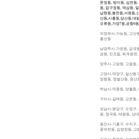
문정동, 방이동, 삼전동,
동, 압구정동, 역삼동, 
남현동,봉천동,서원동,
산동,시흥동,당산동,대
오류동,가양7동,공항6동
의정부시-가능동, 고산동,
흥선동
남양주시-가운동, 금곡동,
금동, 진건읍, 퇴계원면,
양주시-고암동, 고읍동, 
고양시-덕양구, 일산동구,
장항동, 정발산동, 중산동
하남시-덕풍동, 망월동, 
구리시-갈매동, 교문동,
성남시-분당구, 수정구, 
동, 창곡동, 태평동, 상
용인시-기흥구, 수지구, 
풍덕천동, 김량장동, 고