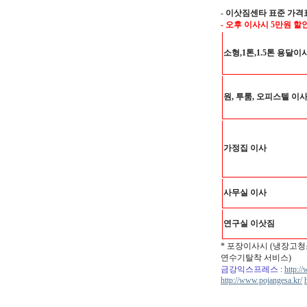
-
이삿짐센타 표준 가격
- 오후 이사시 5만원 할
소형,1톤,1.5톤 용달이
원, 투룸, 오피스텔 이
가정집 이사
사무실 이사
연구실 이삿짐
* 포장이사시 (냉장고청
연수기탈착 서비스)
금강익스프레스
:
http:/
http://www.pojangesa.kr/