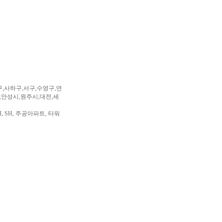
구,사하구,서구,수영구,연
,안성시,원주시,대전,세
, SH, 주공아파트, 타워