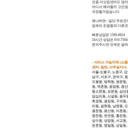
요즘 이삿짐센터도 많
어디서 해야할지 고민
걱정할거없습니다
왜냐하면~ 일단 무료견
업체의 친절함과 다른곳
빠른상담은 1599-6924
24시간 상담은 010-7504-
문의주시면 언제든 달
- 서비스 가능지역 (소
센터, 일반, 사무실이사,
서울-도봉구, 노원구, 강
남구, 서초구, 관악구, 
도봉동, 방학동, 쌍문동,
동, 역촌동, 응암동, 증산
동소문동, 보문동, 삼선동
답십리동, 신설동, 용두동
휘경동, 광장동, 구의동,
리동, 갈현동, 남영동, 
용문동, 용산동, 이촌동,
창천동, 천연동, 홍은동,
상수동, 상암동, 서교동, 
둔촌동, 명일동, 상일동,