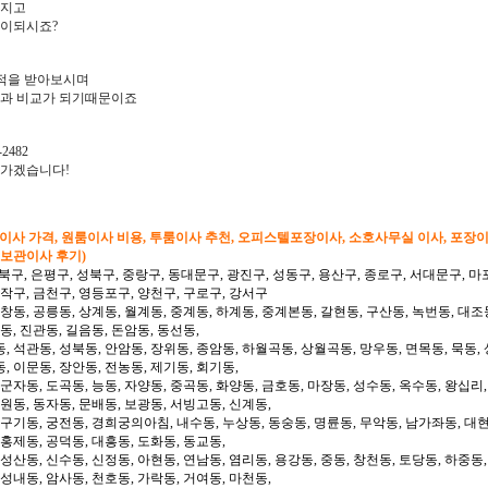
아지고
많이되시죠?
적을 받아보시며
과 비교가 되기때문이죠
2482
려가겠습니다!
형이사 가격, 원룸이사 비용, 투룸이사 추천, 오피스텔포장이사, 소호사무실 이사, 포장
 보관이사 후기)
북구, 은평구, 성북구, 중랑구, 동대문구, 광진구, 성동구, 용산구, 종로구, 서대문구, 마
동작구, 금천구, 영등포구, 양천구, 구로구, 강서구
 창동, 공릉동, 상계동, 월계동, 중계동, 하계동, 중계본동, 갈현동, 구산동, 녹번동, 대조
동, 진관동, 길음동, 돈암동, 동선동,
, 석관동, 성북동, 안암동, 장위동, 종암동, 하월곡동, 상월곡동, 망우동, 면목동, 묵동, 
, 이문동, 장안동, 전농동, 제기동, 회기동,
 군자동, 도곡동, 능동, 자양동, 중곡동, 화양동, 금호동, 마장동, 성수동, 옥수동, 왕십리
도원동, 동자동, 문배동, 보광동, 서빙고동, 신계동,
 구기동, 궁전동, 경희궁의아침, 내수동, 누상동, 동숭동, 명륜동, 무악동, 남가좌동, 대현
 홍제동, 공덕동, 대흥동, 도화동, 동교동,
성산동, 신수동, 신정동, 아현동, 연남동, 염리동, 용강동, 중동, 창천동, 토당동, 하중동,
 성내동, 암사동, 천호동, 가락동, 거여동, 마천동,