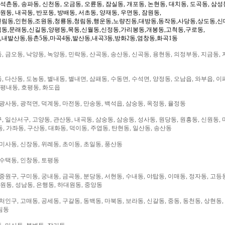
 석촌동, 송파동, 신천동, 오금동, 오륜동, 잠실동, 개포동, 논현동, 대치동, 도곡동, 삼성
일원동, 내곡동, 반포동, 방배동, 서초동, 양재동, 우면동, 잠원동,
신림동,인헌동,조원동,청룡동,청림동,행운동,노량진동,대방동,동작동,사당동,상도동,신
림동,문래동,신길동,양평동,목동,신월동,신정동,가리봉동,개봉동,고척동,구로동,
,내발산동,등촌5동,마곡4동,발산동,내곡3동,방화2동,염창동,화곡1동
 금오동, 낙양동, 녹양동, 민락동, 산곡동, 송산동, 신곡동, 용현동, 의정부동, 지금동, 
 다산동, 도농동, 별내동, 별내면, 삼패동, 수동면, 수석면, 양정동, 오남읍, 와부읍, 이
 평내동, 호평동, 화도읍
광사동, 광적면, 덕계동, 마전동, 만송동, 백석읍, 삼숭동, 옥정동, 율정동
 일산서구, 고양동, 관산동, 내곡동, 삼숭동, 삼송동, 성사동, 원당동, 원흥동, 신원동, 
, 가좌동, 구산동, 대화동, 덕이동, 주엽동, 탄현동, 일산동, 송산동
미사동, 신장동, 위례동, 초이동, 초일동, 풍산동
 수택동, 인창동, 토평동
중원구, 구미동, 궁내동, 금곡동, 분당동, 서현동, 수내동, 야탑동, 이매동, 정자동, 고등
대원동, 성남동, 은행동, 하대원동, 중앙동
처인구, 고매동, 공세동, 구갈동, 동백동, 마북동, 보라동, 신갈동, 중동, 동천동, 상현동,
림동