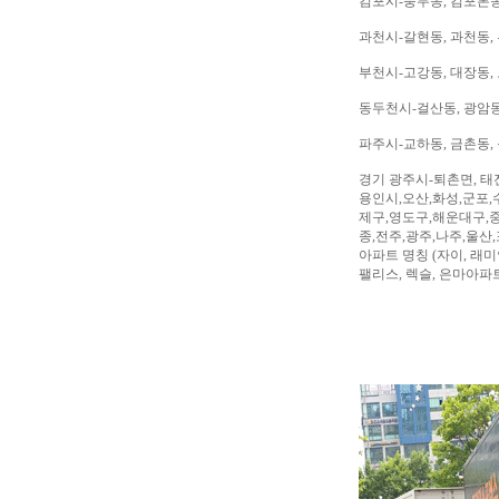
김포시-풍무동, 김포본동
과천시-갈현동, 과천동,
부천시-고강동, 대장동, 
동두천시-걸산동, 광암동,
파주시-교하동, 금촌동, 
경기 광주시-퇴촌면, 태
용인시,오산,화성,군포,
제구,영도구,해운대구,중
종,전주,광주,나주,울산
아파트 명칭 (자이, 래미안
팰리스, 렉슬, 은마아파