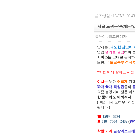
작성일 : 19-07-31 09:43
서울 노원구/중계동/
글쓴이 :
최고관리자
당사는 (
과도한 광고비 지
영업
원가를 절감
하여 
서비스는 그대로
유지하
또한,
국토교통부 정식 
*비싼 이사 잘하고 저렴
이사는
누가
어떻게
진행
30대 40대 작업원
들의
요즘 불경기에 전문 이
한 푼이라도 아끼셔서
(10년 이사 노하우! 가
립니다.)
☎
1599 - 6924
☎
010 - 7504 - 2482
(
견
착한 가격
금강익스프레