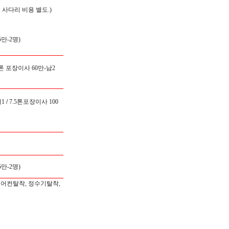
 사다리 비용 별도.)
만-2명)
5톤 포장이사 60만-남2
1
/
7.5톤포장이사 100
만-2명)
에어컨탈착, 정수기탈착,