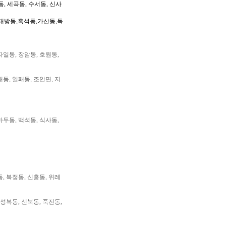
동, 세곡동, 수서동, 신사
대방동,흑석동,가산동,독
자일동, 장암동, 호원동,
패동, 일패동, 조안면, 지
마두동, 백석동, 식사동,
동, 복정동, 신흥동, 위례
 성복동, 신북동, 죽전동,