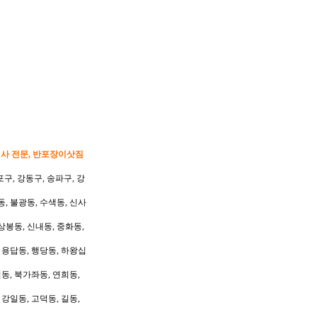
이사 전문, 반포장이삿짐
포구, 강동구, 송파구, 강
동, 불광동, 수색동, 신사
상봉동, 신내동, 중화동,
, 용답동, 행당동, 하왕십
동, 북가좌동, 연희동,
 강일동, 고덕동, 길동,