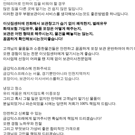
인테리어로 인하여 짐을 비워야 할 경우
많은 짐을 다른 곳에 맡기는 건 쉽지 않은 일입니다.
이러한 경우 부평보관이사 서비스를 생각해보시는것도 좋은방법중 하나입니다.
이삿짐센터에 전화해서 보관창고가 습기 없이 쾌적한지, 벌레유무
화재보험 가입유무, 물품 포장은 어떻게 해주는지,
보관은 어떤 형태로 해주시는지, 물건을 빼놓지는 않는지,
꼼꼼하게 확인해보시는것이좋습니다!
고객님의 물품들과 소중한물건들은 안전하고 꼼꼼하게 포장 보관 운반하여야 하기
오랜 경험이 있는 전문 이삿짐센터에게 맡기시는게 좋습니다.
이사업체 선정이 어려울 땐 지체 없이 보관이사전문업체
금강익스프레스에
전화주세요
금강익스프레스는 서울, 경기뿐만아니라 인천지역까지
포장이사, 보관이사 이사서비스를하고 있습니다.
냉장고 청소
유리 제품은 깨지지않도록 이중포장
그리고 혹시 그럴 일은 없지만 만약에 고객님이 맡기신 물품이
분실되었거나 파손되었을 시에는 당연히 저희가 100% 책임져 드립니다.
안전하고 신뢰할 수 있는
금강익스프레에게 맡겨주시면 확실하게 책임져 드리겠습니다!
오랜 경험 노하우와 친절
그리고 무엇보다 가성비 좋은 합리적인 가격으로
고객님의 고민을 책임져 드리겠습니다.