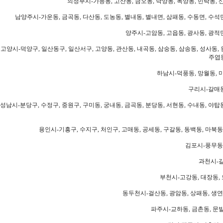
의정부시-가능동, 고산동, 금오동, 낙양동, 녹양동, 민락동, 산
남양주시-가운동, 금곡동, 다산동, 도농동, 별내동, 별내면, 삼패동, 수동면, 수석면
양주시-고암동, 고읍동, 광사동, 광적면
고양시-덕양구, 일산동구, 일산서구, 고양동, 관산동, 내곡동, 삼숭동, 삼송동, 성사동, 
주엽동
하남시-덕풍동, 망월동, 미
구리시-갈매동
성남시-분당구, 수정구, 중원구, 구미동, 궁내동, 금곡동, 분당동, 서현동, 수내동, 야탑동
용인시-기흥구, 수지구, 처인구, 고매동, 공세동, 구갈동, 동백동, 마북동
김포시-풍무동,
과천시-갈
부천시-고강동, 대장동, 
동두천시-걸산동, 광암동, 상패동, 생연동
파주시-교하동, 금촌동, 문발