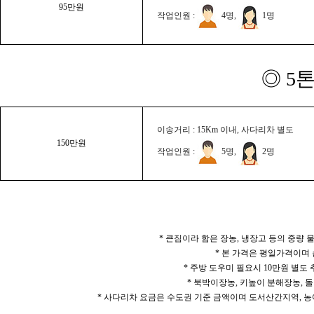
95만원
작업인원 :
4명,
1명
◎ 5
이송거리 : 15Km 이내, 사다리차 별도
150만원
작업인원 :
5명,
2명
* 큰짐이라 함은 장농, 냉장고 등의 중량
* 본 가격은 평일가격이며
* 주방 도우미 필요시 10만원 별도
* 북박이장농, 키높이 분해장농, 돌
* 사다리차 요금은 수도권 기준 금액이며 도서산간지역, 농