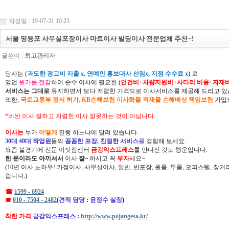
작성일 : 19-07-31 10:23
서울 영등포 사무실포장이사 마트이사 빌딩이사 전문업체 추천~!
글쓴이 :
최고관리자
당사는 (
과도한 광고비 지출 x, 연예인 홍보대사 선임x, 지점 수수료 x
) 로
영업
원가를 절감
하여 순수 이사에 필요한 (
인건비+차량지원비+사다리 비용+자재
서비스는 그대로
유지하면서 보다 저렴한 가격으로 이사서비스를 제공해 드리고 있
또한,
국토교통부 정식 허가, KB손해보험 이사화물 적재물 손해배상 책임보험
가입되
*비싼 이사 잘하고 저렴한 이사 잘못하는 것이 아닙니다.
이사는
누가
어떻게
진행 하느냐에 달려 있습니다.
30대 40대 작업원
들의
꼼꼼한 포장, 친절한 서비스
를
경험해 보세요.
요즘 불경기에 전문 이삿짐센터
금강익스프레스
를 만나신 것도 행운입니다.
한 푼이라도 아끼셔서
이사
잘~
하시고 꼭
부자
세요~
(10년 이사 노하우! 가정이사, 사무실이사, 일반, 반포장, 원룸, 투룸, 오피스텔, 장
립니다.)
☎
1599 - 6924
☎
010 - 7504 - 2482
(
견적 담당
:
윤정수 실장
)
착한 가격
금강익스프레스
:
http://www.pojangesa.kr/