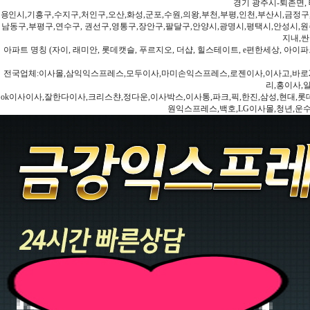
경기 광주시-퇴촌면, 
용인시,기흥구,수지구,처인구,오산,화성,군포,수원,의왕,부천,부평,인천,부산시,금정구
남동구,부평구,연수구, 권선구,영통구,장안구,팔달구,안양시,광명시,평택시,안성시,원주
지내,싼
아파트 명칭 (자이, 래미안, 롯데캣슬, 푸르지오, 더샵, 힐스테이트, e편한세상, 아이파크
전국업체:이사몰,삼익익스프레스,모두이사,마미손익스프레스,로젠이사,이사고,바로2
리,홍이사,
ok이사이사,잘한다이사,크리스챤,정다운,이사박스,이사통,파크,픽,한진,삼성,현대,롯데,파란
원익스프레스,백호,LG이사몰,청년,운수