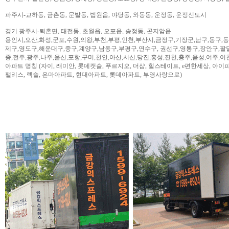
파주시-교하동, 금촌동, 문발동, 법원읍, 야당동, 와동동, 운정동, 운정신도시
경기 광주시-퇴촌면, 태전동, 초월읍, 오포읍, 송정동, 곤지암읍
용인시,오산,화성,군포,수원,의왕,부천,부평,인천,부산시,금정구,기장군,남구,동구,
제구,영도구,해운대구,중구,계양구,남동구,부평구,연수구, 권선구,영통구,장안구,팔
종,전주,광주,나주,울산,포항,구미,천안,아산,서산,당진,홍성,진천,충주,음성,여주,이
아파트 명칭 (자이, 래미안, 롯데캣슬, 푸르지오, 더샵, 힐스테이트, e편한세상, 아이파크,
팰리스, 렉슬, 은마아파트, 현대아파트, 롯데아파트, 부영사랑으로)