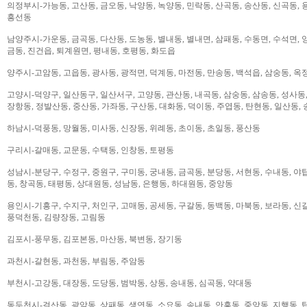
의정부시-가능동, 고산동, 금오동, 낙양동, 녹양동, 민락동, 산곡동, 송산동, 신곡동, 
흥선동
남양주시-가운동, 금곡동, 다산동, 도농동, 별내동, 별내면, 삼패동, 수동면, 수석면, 양
금동, 진건읍, 퇴계원면, 평내동, 호평동, 화도읍
양주시-고암동, 고읍동, 광사동, 광적면, 덕계동, 마전동, 만송동, 백석읍, 삼숭동, 옥
고양시-덕양구, 일산동구, 일산서구, 고양동, 관산동, 내곡동, 삼숭동, 삼송동, 성사동,
장항동, 정발산동, 중산동, 가좌동, 구산동, 대화동, 덕이동, 주엽동, 탄현동, 일산동,
하남시-덕풍동, 망월동, 미사동, 신장동, 위례동, 초이동, 초일동, 풍산동
구리시-갈매동, 교문동, 수택동, 인창동, 토평동
성남시-분당구, 수정구, 중원구, 구미동, 궁내동, 금곡동, 분당동, 서현동, 수내동, 야탑
동, 창곡동, 태평동, 상대원동, 성남동, 은행동, 하대원동, 중앙동
용인시-기흥구, 수지구, 처인구, 고매동, 공세동, 구갈동, 동백동, 마북동, 보라동, 신갈
풍덕천동, 김량장동, 고림동
김포시-풍무동, 김포본동, 마산동, 북변동, 장기동
과천시-갈현동, 과천동, 부림동, 주암동
부천시-고강동, 대장동, 도당동, 범박동, 상동, 송내동, 심곡동, 약대동
동두천시-걸산동, 광암동, 상패동, 생연동, 소요동, 송내동, 안흥동, 중앙동, 지행동, 