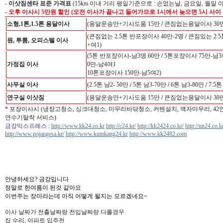
-
이삿짐센타 표준 가격표
(15km 이내 거리 평일기준으로 : 손없는날, 금요일, 월말 
- 오후 이사시 5만원 할인 (오전 이사가 끝나고 들어가므로 1시에서 늦으면 5시 사이
소형,1톤,1.5톤 용달이사
(용달운송만+기사도움 15만
/
큰짐없는용달이사 30만
(큰짐없는 2.5톤 반포장이사 40만-2명
/
큰짐있는 2.5
원, 투룸, 오피스텔 이사
+여1)
(5톤 반포장이사-남3명 60만
/
5톤포장이사 75만-남3
가정집 이사
0만-남4여1
10톤포장이사 150만-남5여2)
사무실 이사
(2.5톤 남2- 50만
/
5톤 남3-70만
/
6톤 남3-80만
/
7.5톤
연구실 이삿짐
(용달운송만+기사도움 15만
/
큰짐없는용달이사 30만
* 포장이사시 (냉장고청소, 싱크대청소, 마무리바닦청소, 커텐설치, 액자마무리, 4
연수기탈착 서비스)
금강익스프레스
:
http://www.kk24.co.kr
http://c24.kr/
http://kk2424.co.kr/
http://un24.co.k
http://www.pojangesa.kr/
http://www.kumkang24.kr
http://www.kk2482.com
안녕하세요? 금강입니다
정말로 한여름이 된것 같아요
이번주는 장마라는데 아직 어떻게 될지는 모르겠네요~
이사 날짜가 전출날짜랑 전입날짜랑 다를경우
집 수리, 아파트 입주전