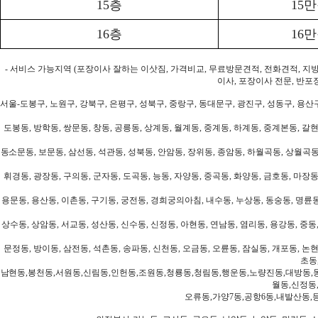
15층
15
16층
16
- 서비스 가능지역 (포장이사 잘하는 이삿짐, 가격비교, 무료방문견적, 전화견적, 지
이사, 포장이사 전문, 반포
서울-도봉구, 노원구, 강북구, 은평구, 성북구, 중랑구, 동대문구, 광진구, 성동구, 용산구
도봉동, 방학동, 쌍문동, 창동, 공릉동, 상계동, 월계동, 중계동, 하계동, 중계본동, 갈현
동소문동, 보문동, 삼선동, 석관동, 성북동, 안암동, 장위동, 종암동, 하월곡동, 상월곡동,
휘경동, 광장동, 구의동, 군자동, 도곡동, 능동, 자양동, 중곡동, 화양동, 금호동, 마장동
용문동, 용산동, 이촌동, 구기동, 궁전동, 경희궁의아침, 내수동, 누상동, 동숭동, 명륜동
상수동, 상암동, 서교동, 성산동, 신수동, 신정동, 아현동, 연남동, 염리동, 용강동, 중동,
문정동, 방이동, 삼전동, 석촌동, 송파동, 신천동, 오금동, 오륜동, 잠실동, 개포동, 논현
초동
남현동,봉천동,서원동,신림동,인헌동,조원동,청룡동,청림동,행운동,노량진동,대방동,
월동,신정동
오류동,가양7동,공항6동,내발산동,