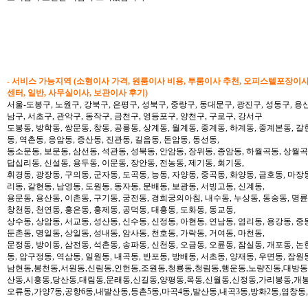
- 서비스 가능지역 (소형이사 가격, 원룸이사 비용, 투룸이사 추천, 오피스텔포장이
센터, 일반, 사무실이사, 보관이사 후기)
서울-도봉구, 노원구, 강북구, 은평구, 성북구, 중랑구, 동대문구, 광진구, 성동구, 용산
남구, 서초구, 관악구, 동작구, 금천구, 영등포구, 양천구, 구로구, 강서구
도봉동, 방학동, 쌍문동, 창동, 공릉동, 상계동, 월계동, 중계동, 하계동, 중계본동, 갈
동, 역촌동, 응암동, 증산동, 진관동, 길음동, 돈암동, 동선동,
동소문동, 보문동, 삼선동, 석관동, 성북동, 안암동, 장위동, 종암동, 하월곡동, 상월곡동
답십리동, 신설동, 용두동, 이문동, 장안동, 전농동, 제기동, 회기동,
휘경동, 광장동, 구의동, 군자동, 도곡동, 능동, 자양동, 중곡동, 화양동, 금호동, 마장
리동, 갈현동, 남영동, 도원동, 동자동, 문배동, 보광동, 서빙고동, 신계동,
용문동, 용산동, 이촌동, 구기동, 궁전동, 경희궁의아침, 내수동, 누상동, 동숭동, 명륜
창천동, 천연동, 홍은동, 홍제동, 공덕동, 대흥동, 도화동, 동교동,
상수동, 상암동, 서교동, 성산동, 신수동, 신정동, 아현동, 연남동, 염리동, 용강동, 중동
둔촌동, 명일동, 상일동, 성내동, 암사동, 천호동, 가락동, 거여동, 마천동,
문정동, 방이동, 삼전동, 석촌동, 송파동, 신천동, 오금동, 오륜동, 잠실동, 개포동, 논
동, 압구정동, 역삼동, 일원동, 내곡동, 반포동, 방배동, 서초동, 양재동, 우면동, 잠원
남현동,봉천동,서원동,신림동,인헌동,조원동,청룡동,청림동,행운동,노량진동,대방동
산동,시흥동,당산동,대림동,문래동,신길동,양평동,목동,신월동,신정동,가리봉동,개봉
오류동,가양7동,공항6동,내발산동,등촌5동,마곡4동,발산동,내곡3동,방화2동,염창동