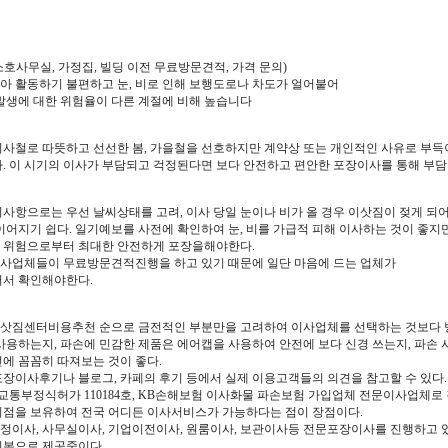
 소호사무실, 가정집, 빌딩 이전 무료방문견적, 가격 문의)
아 활동하기 불편하고 눈, 비로 인해 보행도로나 차도가 얼어붙어
발생에 대한 위험율이 다른 계절에 비해 높습니다
이사철로 따뜻하고 선선한 봄, 가을철을 선호하지만 계약상 또는 개인적인 사유로 부득
. 이 시기의 이사가 부담되고 걱정된다면 보다 안전하고 편안한 포장이사를 통해 부담
의사항으로는 우선 날씨상태를 고려, 이사 당일 눈이나 비가 올 경우 이삿짐이 젖게 되
이어지기 쉽다. 일기예보를 사전에 확인하여 눈, 비를 가급적 피해 이사하는 것이 좋지
 위험으로부터 최대한 안전하게 포장을해야한다.
사업체들이 무료방문견적진행을 하고 있기 때문에 일단 마음에 드는 업체가
어서 확인해야한다.
삿짐센터비용추천 순으로 금전적인 부분만을 고려하여 이사업체를 선택하는 것보다 방
사용하는지, 파손에 민감한 제품은 에어캡을 사용하여 안전에 보다 신경 쓰는지, 파손 
에 꼼꼼히 따져보는 것이 좋다.
포장이사후기나 블로그, 카페의 후기 등에서 실제 이용고객들의 의견을 참고할 수 있다.
통부정식허가 110184호, KB손해보험 이사화물 파손보험 가입업체 전문이사업체로 
지점을 보유하여 전국 어디든 이사서비스가 가능하다는 점이 장점이다.
정이사, 사무실이사, 기업이전이사, 원룸이사, 보관이사등 전문포장이사를 진행하고 
기본으로 제공중이다.