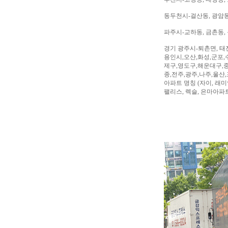
동두천시-걸산동, 광암동,
파주시-교하동, 금촌동, 
경기 광주시-퇴촌면, 태
용인시,오산,화성,군포,
제구,영도구,해운대구,중
종,전주,광주,나주,울산
아파트 명칭 (자이, 래미안
팰리스, 렉슬, 은마아파