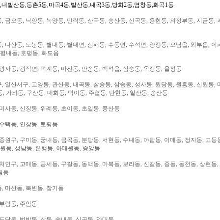
,내발산동,등촌5동,마곡4동,발산동,내곡3동,방화2동,염창동,화곡1동
 금오동, 낙양동, 녹양동, 민락동, 산곡동, 송산동, 신곡동, 용현동, 의정부동, 지금동, 
 다산동, 도농동, 별내동, 별내면, 삼패동, 수동면, 수석면, 양정동, 오남읍, 와부읍, 이
 평내동, 호평동, 화도읍
광사동, 광적면, 덕계동, 마전동, 만송동, 백석읍, 삼숭동, 옥정동, 율정동
 일산서구, 고양동, 관산동, 내곡동, 삼숭동, 삼송동, 성사동, 원당동, 원흥동, 신원동, 
, 가좌동, 구산동, 대화동, 덕이동, 주엽동, 탄현동, 일산동, 송산동
미사동, 신장동, 위례동, 초이동, 초일동, 풍산동
 수택동, 인창동, 토평동
중원구, 구미동, 궁내동, 금곡동, 분당동, 서현동, 수내동, 야탑동, 이매동, 정자동, 고등
대원동, 성남동, 은행동, 하대원동, 중앙동
처인구, 고매동, 공세동, 구갈동, 동백동, 마북동, 보라동, 신갈동, 중동, 동천동, 상현동,
림동
, 마산동, 북변동, 장기동
 부림동, 주암동
도당동, 범박동, 상동, 송내동, 심곡동, 약대동