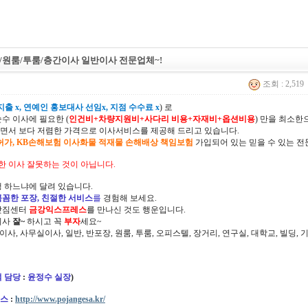
/원룸/투룸/층간이사 일반이사 전문업체~!
조회 : 2,519
출 x, 연예인 홍보대사 선임x, 지점 수수료 x
) 로
순수 이사에 필요한 (
인건비+차량지원비+사다리 비용+자재비+옵션비용
) 만을 최소
면서 보다 저렴한 가격으로 이사서비스를 제공해 드리고 있습니다.
허가, KB손해보험 이사화물 적재물 손해배상 책임보험
가입되어 있는 믿을 수 있는 전
한 이사 잘못하는 것이 아닙니다.
 하느냐에 달려 있습니다.
꼼꼼한 포장, 친절한 서비스
를
경험해 보세요.
삿짐센터
금강익스프레스
를 만나신 것도 행운입니다.
이사
잘~
하시고 꼭
부자
세요~
정이사, 사무실이사, 일반, 반포장, 원룸, 투룸, 오피스텔, 장거리, 연구실, 대학교, 빌딩
 담당
:
윤정수 실장
)
스
:
http://www.pojangesa.kr/