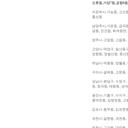
오류동,가양7동,공항6동
의정부시-가능동, 고산동,
흥선동
남양주시-가운동, 금곡동,
금동, 진건읍, 퇴계원면,
양주시-고암동, 고읍동, 
고양시-덕양구, 일산동구,
장항동, 정발산동, 중산동
하남시-덕풍동, 망월동, 
구리시-갈매동, 교문동,
성남시-분당구, 수정구, 
동, 창곡동, 태평동, 상
용인시-기흥구, 수지구, 
풍덕천동, 김량장동, 고
김포시-풍무동, 김포본동
과천시-갈현동, 과천동,
부천시-고강동, 대장동, 