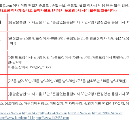
표
(15km 이내 거리 평일기준으로 : 손없는날, 금요일, 월말 이사시 비용 변동 될수 있음,
인 (오전 이사가 끝나고 들어가므로 1시에서 늦으면 5시 사이 될수도 있습니다.)
사
(용달운송만+기사도움 15만
/
큰짐없는용달이사 30만-2명
/
큰짐있는 용달이사 35
(큰짐없는 2.5톤 반포장이사 40만-2명
/
큰짐있는 2.5톤 반포장이사 45만-남2
/
2.
사
+여1)
(5톤 반포장이사-남3명 60만
/
5톤포장이사 75만-남3여1
/
6톤포장이사 80만-남3여
만-남4여1
10톤포장이사 150만-남5여2)
(2.5톤 남2- 50만
/
5톤 남3-70만
/
6톤 남3-80만
/
7.5톤 남4-95만
/
10톤 남5-120만)
(용달운송만+기사도움 15만
/
큰짐없는용달이사 30만-2명
/
큰짐있는 용달이사 35
소, 싱크대청소, 마무리바닦청소, 커텐설치, 액자마무리, 42인치미만 벽걸이TV설치, 
/www.kk24.co.kr
http://c24.kr/
http://kk2424.co.kr/
http://un24.co.kr/
http://15996924.co.kr/
http://www.kumkang24.kr
http://www.kk2482.com