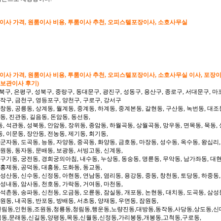
형이사 가격, 원룸이사 비용, 투룸이사 추천, 오피스텔포장이사, 소호사무실
형이사 가격, 원룸이사 비용, 투룸이사 추천, 오피스텔포장이사, 소호사무실 이사, 포장
 보관이사 후기)
북구, 은평구, 성북구, 중랑구, 동대문구, 광진구, 성동구, 용산구, 종로구, 서대문구, 마
동작구, 금천구, 영등포구, 양천구, 구로구, 강서구
 창동, 공릉동, 상계동, 월계동, 중계동, 하계동, 중계본동, 갈현동, 구산동, 녹번동, 대조
동, 진관동, 길음동, 돈암동, 동선동,
, 석관동, 성북동, 안암동, 장위동, 종암동, 하월곡동, 상월곡동, 망우동, 면목동, 묵동, 
, 이문동, 장안동, 전농동, 제기동, 회기동,
 군자동, 도곡동, 능동, 자양동, 중곡동, 화양동, 금호동, 마장동, 성수동, 옥수동, 왕십리
도원동, 동자동, 문배동, 보광동, 서빙고동, 신계동,
 구기동, 궁전동, 경희궁의아침, 내수동, 누상동, 동숭동, 명륜동, 무악동, 남가좌동, 대현
 홍제동, 공덕동, 대흥동, 도화동, 동교동,
성산동, 신수동, 신정동, 아현동, 연남동, 염리동, 용강동, 중동, 창천동, 토당동, 하중동,
 성내동, 암사동, 천호동, 가락동, 거여동, 마천동,
 석촌동, 송파동, 신천동, 오금동, 오륜동, 잠실동, 개포동, 논현동, 대치동, 도곡동, 삼성
일원동, 내곡동, 반포동, 방배동, 서초동, 양재동, 우면동, 잠원동,
신림동,인헌동,조원동,청룡동,청림동,행운동,노량진동,대방동,동작동,사당동,상도동,신
림동,문래동,신길동,양평동,목동,신월동,신정동,가리봉동,개봉동,고척동,구로동,