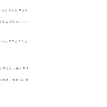
자일동, 장암동, 호원동,
패동, 일패동, 조안면, 지
마두동, 백석동, 식사동,
동, 복정동, 신흥동, 위례
 성복동, 신북동, 죽전동,