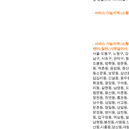
- 서비스 가능지역 (소
- 서비스 가능지역 (소
센터, 일반, 사무실이사,
서울-도봉구, 노원구, 강
남구, 서초구, 관악구, 
도봉동, 방학동, 쌍문동,
동, 역촌동, 응암동, 증산
동소문동, 보문동, 삼선동
답십리동, 신설동, 용두동
휘경동, 광장동, 구의동,
리동, 갈현동, 남영동, 
용문동, 용산동, 이촌동,
창천동, 천연동, 홍은동,
상수동, 상암동, 서교동, 
둔촌동, 명일동, 상일동,
문정동, 방이동, 삼전동,
동, 압구정동, 역삼동, 
남현동,봉천동,서원동,
산동,시흥동,당산동,대