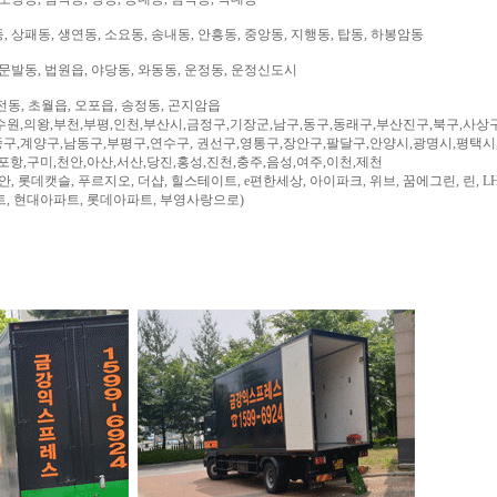
 상패동, 생연동, 소요동, 송내동, 안흥동, 중앙동, 지행동, 탑동, 하봉암동
문발동, 법원읍, 야당동, 와동동, 운정동, 운정신도시
전동, 초월읍, 오포읍, 송정동, 곤지암읍
수원,의왕,부천,부평,인천,부산시,금정구,기장군,남구,동구,동래구,부산진구,북구,사상
구,계양구,남동구,부평구,연수구, 권선구,영통구,장안구,팔달구,안양시,광명시,평택시
,포항,구미,천안,아산,서산,당진,홍성,진천,충주,음성,여주,이천,제천
, 롯데캣슬, 푸르지오, 더샵, 힐스테이트, e편한세상, 아이파크, 위브, 꿈에그린, 린, LH
트, 현대아파트, 롯데아파트, 부영사랑으로)