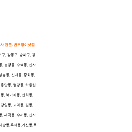
이사 전문, 반포장이삿짐
포구, 강동구, 송파구, 강
동, 불광동, 수색동, 신사
상봉동, 신내동, 중화동,
, 용답동, 행당동, 하왕십
동, 북가좌동, 연희동,
 강일동, 고덕동, 길동,
동, 세곡동, 수서동, 신사
대방동,흑석동,가산동,독