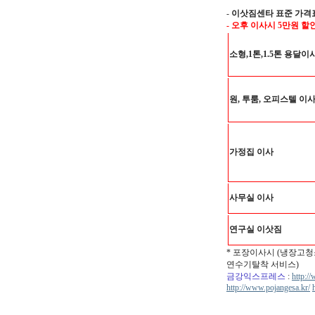
-
이삿짐센타 표준 가격
- 오후 이사시 5만원 할
소형,1톤,1.5톤 용달이
원, 투룸, 오피스텔 이
가정집 이사
사무실 이사
연구실 이삿짐
* 포장이사시 (냉장고청
연수기탈착 서비스)
금강익스프레스
:
http:/
http://www.pojangesa.kr/