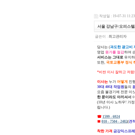
작성일 : 19-07-31 11:23
서울 강남구/오피스텔
글쓴이 :
최고관리자
당사는 (
과도한 광고비 지
영업
원가를 절감
하여 
서비스는 그대로
유지하
또한,
국토교통부 정식 
*비싼 이사 잘하고 저렴
이사는
누가
어떻게
진행
30대 40대 작업원
들의
요즘 불경기에 전문 이
한 푼이라도 아끼셔서
(10년 이사 노하우! 가
립니다.)
☎
1599 - 6924
☎
010 - 7504 - 2482
(
견적
착한 가격
금강익스프레