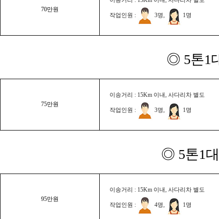
70만원
작업인원 :
3명,
1명
◎ 5톤1
이송거리 : 15Km 이내, 사다리차 별도
75만원
작업인원 :
3명,
1명
◎ 5톤1대
이송거리 : 15Km 이내, 사다리차 별도
95만원
작업인원 :
4명,
1명