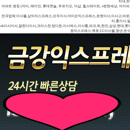
지내,싼
아파트 명칭 (자이, 래미안, 롯데캣슬, 푸르지오, 더샵, 힐스테이트, e편한세상, 아이파크
전국업체:이사몰,삼익익스프레스,모두이사,마미손익스프레스,로젠이사,이사고,바로2
리,홍이사,
ok이사이사,잘한다이사,크리스챤,정다운,이사박스,이사통,파크,픽,한진,삼성,현대,롯데,파란
원익스프레스,백호,LG이사몰,청년,운수