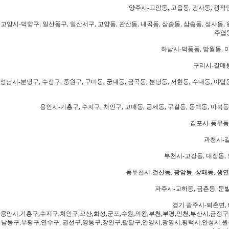
양주시-고암동, 고읍동, 광사동, 광적면
고양시-덕양구, 일산동구, 일산서구, 고양동, 관산동, 내곡동, 삼숭동, 삼송동, 성사동, 
주엽동
하남시-덕풍동, 망월동, 미
구리시-갈매동
성남시-분당구, 수정구, 중원구, 구미동, 궁내동, 금곡동, 분당동, 서현동, 수내동, 야탑동
용인시-기흥구, 수지구, 처인구, 고매동, 공세동, 구갈동, 동백동, 마북동
김포시-풍무동,
과천시-갈
부천시-고강동, 대장동, 
동두천시-걸산동, 광암동, 상패동, 생연동
파주시-교하동, 금촌동, 문발
경기 광주시-퇴촌면, 
용인시,기흥구,수지구,처인구,오산,화성,군포,수원,의왕,부천,부평,인천,부산시,금정구
남동구,부평구,연수구, 권선구,영통구,장안구,팔달구,안양시,광명시,평택시,안성시,원주