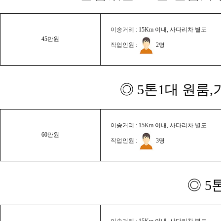
이송거리 : 15Km 이내, 사다리차 별도
45만원
작업인원 :
2명
◎ 5톤1대 원룸
이송거리 : 15Km 이내, 사다리차 별도
60만원
작업인원 :
3명
◎ 5
이송거리 : 15Km 이내, 사다리차 별도