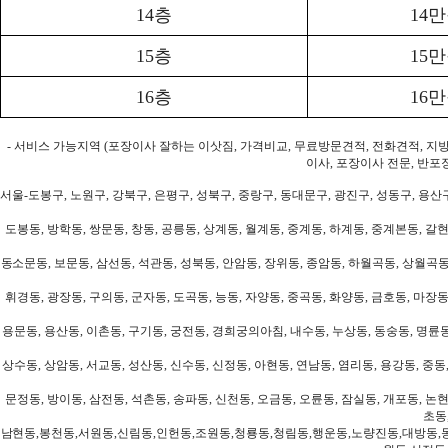
14층
14
15층
15
16층
16
- 서비스 가능지역 (포장이사 잘하는 이삿짐, 가격비교, 무료방문견적, 전화견적, 지
이사, 포장이사 전문, 반포
서울-도봉구, 노원구, 강북구, 은평구, 성북구, 중랑구, 동대문구, 광진구, 성동구, 용산구
도봉동, 방학동, 쌍문동, 창동, 공릉동, 상계동, 월계동, 중계동, 하계동, 중계본동, 갈현
동소문동, 보문동, 삼선동, 석관동, 성북동, 안암동, 장위동, 종암동, 하월곡동, 상월곡동,
휘경동, 광장동, 구의동, 군자동, 도곡동, 능동, 자양동, 중곡동, 화양동, 금호동, 마장동
용문동, 용산동, 이촌동, 구기동, 궁전동, 경희궁의아침, 내수동, 누상동, 동숭동, 명륜동
상수동, 상암동, 서교동, 성산동, 신수동, 신정동, 아현동, 연남동, 염리동, 용강동, 중동,
문정동, 방이동, 삼전동, 석촌동, 송파동, 신천동, 오금동, 오륜동, 잠실동, 개포동, 논현
초동
남현동,봉천동,서원동,신림동,인헌동,조원동,청룡동,청림동,행운동,노량진동,대방동,