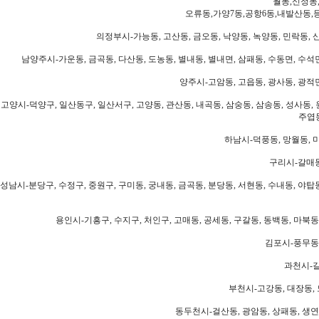
월동,신정동
오류동,가양7동,공항6동,내발산동,
의정부시-가능동, 고산동, 금오동, 낙양동, 녹양동, 민락동, 산
남양주시-가운동, 금곡동, 다산동, 도농동, 별내동, 별내면, 삼패동, 수동면, 수석면
양주시-고암동, 고읍동, 광사동, 광적면
고양시-덕양구, 일산동구, 일산서구, 고양동, 관산동, 내곡동, 삼숭동, 삼송동, 성사동, 
주엽동
하남시-덕풍동, 망월동, 미
구리시-갈매동
성남시-분당구, 수정구, 중원구, 구미동, 궁내동, 금곡동, 분당동, 서현동, 수내동, 야탑동
용인시-기흥구, 수지구, 처인구, 고매동, 공세동, 구갈동, 동백동, 마북동
김포시-풍무동,
과천시-갈
부천시-고강동, 대장동, 
동두천시-걸산동, 광암동, 상패동, 생연동