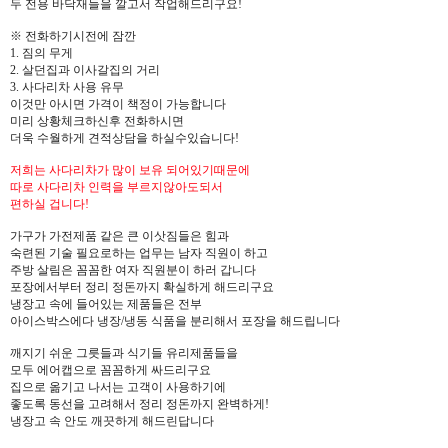
두 전용 바닥재들을 깔고서 작업해드리구요!
※ 전화하기시전에 잠깐
1. 짐의 무게
2. 살던집과 이사갈집의 거리
3. 사다리차 사용 유무
이것만 아시면 가격이 책정이 가능합니다
미리 상황체크하신후 전화하시면
더욱 수월하게 견적상담을 하실수있습니다!
저희는 사다리차가 많이 보유 되어있기때문에
따로 사다리차 인력을 부르지않아도되서
편하실 겁니다!
가구가 가전제품 같은 큰 이삿짐들은 힘과
숙련된 기술 필요로하는 업무는 남자 직원이 하고
주방 살림은 꼼꼼한 여자 직원분이 하러 갑니다
포장에서부터 정리 정돈까지 확실하게 해드리구요
냉장고 속에 들어있는 제품들은 전부
아이스박스에다 냉장/냉동 식품을 분리해서 포장을 해드립니다
깨지기 쉬운 그릇들과 식기들 유리제품들을
모두 에어캡으로 꼼꼼하게 싸드리구요
집으로 옮기고 나서는 고객이 사용하기에
좋도록 동선을 고려해서 정리 정돈까지 완벽하게!
냉장고 속 안도 깨끗하게 해드린답니다