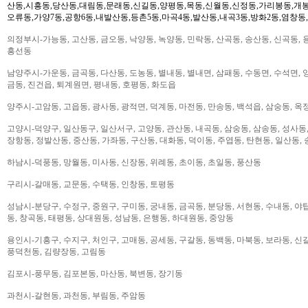
산동,시흥동,당산동,대림동,문래동,신길동,양평동,목동,신월동,신정동,가리봉동,개봉
오류동,가양7동,공항6동,내발산동,등촌5동,마곡4동,발산동,내곡3동,방화2동,염창동
의정부시-가능동, 고산동, 금오동, 낙양동, 녹양동, 민락동, 산곡동, 송산동, 신곡동, 
흥선동
남양주시-가운동, 금곡동, 다산동, 도농동, 별내동, 별내면, 삼패동, 수동면, 수석면, 양
금동, 진건읍, 퇴계원면, 평내동, 호평동, 화도읍
양주시-고암동, 고읍동, 광사동, 광적면, 덕계동, 마전동, 만송동, 백석읍, 삼숭동, 옥
고양시-덕양구, 일산동구, 일산서구, 고양동, 관산동, 내곡동, 삼숭동, 삼송동, 성사동,
장항동, 정발산동, 중산동, 가좌동, 구산동, 대화동, 덕이동, 주엽동, 탄현동, 일산동,
하남시-덕풍동, 망월동, 미사동, 신장동, 위례동, 초이동, 초일동, 풍산동
구리시-갈매동, 교문동, 수택동, 인창동, 토평동
성남시-분당구, 수정구, 중원구, 구미동, 궁내동, 금곡동, 분당동, 서현동, 수내동, 야탑
동, 창곡동, 태평동, 상대원동, 성남동, 은행동, 하대원동, 중앙동
용인시-기흥구, 수지구, 처인구, 고매동, 공세동, 구갈동, 동백동, 마북동, 보라동, 신갈
풍덕천동, 김량장동, 고림동
김포시-풍무동, 김포본동, 마산동, 북변동, 장기동
과천시-갈현동, 과천동, 부림동, 주암동