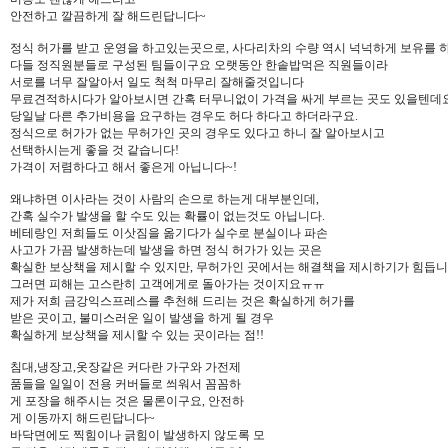
안전하고 깔끔하게 잘 해드린답니다~
정식 허가를 받고 운영을 하고있는곳으로, 사다리차의 수량 역시 넉넉하게 보유를 
다들 정직원분들로 구성된 팀들이구요 오랫동안 한솥밥먹은 직원들이라
서로를 너무 잘알아서 일도 척척 마무리 잘해줄것입니다
무료견적하시다가 알아보시면 간혹 터무니없이 가격을 싸게 부르는 곳도 있을텐데요
당일날 다른 추가비용을 요구하는 경우도 허다 하다고 하더라구요.
정식으로 허가가 없는 무허가인 곳의 경우도 있다고 하니 잘 알아보시고
선택하시는게 좋을 것 같습니다!
가격이 저렴하다고 해서 좋은게 아닙니다~!
왜냐하면 이사라는 것이 사람의 손으로 하는게 대부분인데,
간혹 실수가 발생을 할 수도 있는 확률이 없는것도 아닙니다.
베테랑인 저희들도 이삿짐을 옮기다가 실수로 분실이나 파손
사고가 가끔 발생하는데 발생을 하면 정식 허가가 있는 곳은
확실한 보상책을 제시할 수 있지만, 무허가인 곳에서는 해결책을 제시하기가 힘듭니
그러면 피해는 고스란히 고객에게로 돌아가는 것이지요ㅠㅠ
제가 저희 금강익스프레스를 추천해 드리는 것은 확실하게 허가를
받은 곳이고, 불미스러운 일이 발생을 하게 될 경우
확실하게 보상책을 제시할 수 있는 곳이라는 점!!
침대,냉장고,옷장같은 커다란 가구와 가전제
품들을 일일이 전용 커버들로 씌워서 꼼꼼하
게 포장을 해주시는 것은 물론이구요, 안전하
게 이동까지 해드린답니다~
바닥면에도 찍힘이나 긁힘이 발생하지 않도록 모