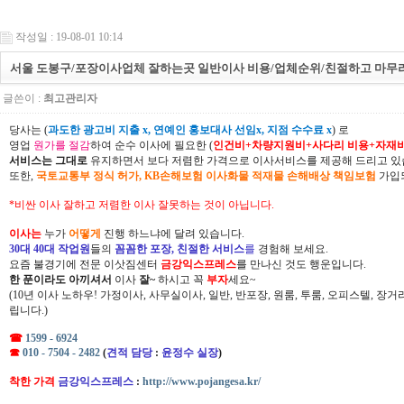
작성일 : 19-08-01 10:14
서울 도봉구/포장이사업체 잘하는곳 일반이사 비용/업체순위/친절하고 마무리
글쓴이 :
최고관리자
당사는 (
과도한 광고비 지출 x, 연예인 홍보대사 선임x, 지점 수수료 x
) 로
영업
원가를 절감
하여 순수 이사에 필요한 (
인건비+차량지원비+사다리 비용+자재
서비스는 그대로
유지하면서 보다 저렴한 가격으로 이사서비스를 제공해 드리고 있
또한,
국토교통부 정식 허가, KB손해보험 이사화물 적재물 손해배상 책임보험
가입되
*비싼 이사 잘하고 저렴한 이사 잘못하는 것이 아닙니다.
이사는
누가
어떻게
진행 하느냐에 달려 있습니다.
30대 40대 작업원
들의
꼼꼼한 포장, 친절한 서비스
를
경험해 보세요.
요즘 불경기에 전문 이삿짐센터
금강익스프레스
를 만나신 것도 행운입니다.
한 푼이라도 아끼셔서
이사
잘~
하시고 꼭
부자
세요~
(10년 이사 노하우! 가정이사, 사무실이사, 일반, 반포장, 원룸, 투룸, 오피스텔, 장
립니다.)
☎
1599 - 6924
☎
010 - 7504 - 2482
(
견적 담당
:
윤정수 실장
)
착한 가격
금강익스프레스
:
http://www.pojangesa.kr/