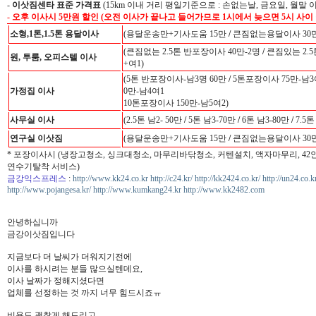
-
이삿짐센타 표준 가격표
(15km 이내 거리 평일기준으로 : 손없는날, 금요일, 월말 
- 오후 이사시 5만원 할인 (오전 이사가 끝나고 들어가므로 1시에서 늦으면 5시 사이
소형,1톤,1.5톤 용달이사
(용달운송만+기사도움 15만
/
큰짐없는용달이사 30만
(큰짐없는 2.5톤 반포장이사 40만-2명
/
큰짐있는 2.5
원, 투룸, 오피스텔 이사
+여1)
(5톤 반포장이사-남3명 60만
/
5톤포장이사 75만-남3
가정집 이사
0만-남4여1
10톤포장이사 150만-남5여2)
사무실 이사
(2.5톤 남2- 50만
/
5톤 남3-70만
/
6톤 남3-80만
/
7.5톤
연구실 이삿짐
(용달운송만+기사도움 15만
/
큰짐없는용달이사 30만
* 포장이사시 (냉장고청소, 싱크대청소, 마무리바닦청소, 커텐설치, 액자마무리, 4
연수기탈착 서비스)
금강익스프레스
:
http://www.kk24.co.kr
http://c24.kr/
http://kk2424.co.kr/
http://un24.co.k
http://www.pojangesa.kr/
http://www.kumkang24.kr
http://www.kk2482.com
안녕하십니까
금강이삿짐입니다
지금보다 더 날씨가 더워지기전에
이사를 하시려는 분들 많으실텐데요,
이사 날짜가 정해지셨다면
업체를 선정하는 것 까지 너무 힘드시죠ㅠ
​비용도 괜찮게 해드리고