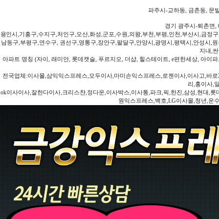
파주시-교하동, 금촌동, 문발
경기 광주시-퇴촌면, 
용인시,기흥구,수지구,처인구,오산,화성,군포,수원,의왕,부천,부평,인천,부산시,금정구
남동구,부평구,연수구, 권선구,영통구,장안구,팔달구,안양시,광명시,평택시,안성시,원주
지내,싼
아파트 명칭 (자이, 래미안, 롯데캣슬, 푸르지오, 더샵, 힐스테이트, e편한세상, 아이파크
전국업체:이사몰,삼익익스프레스,모두이사,마미손익스프레스,로젠이사,이사고,바로2
리,홍이사,
ok이사이사,잘한다이사,크리스챤,정다운,이사박스,이사통,파크,픽,한진,삼성,현대,롯데,파란
원익스프레스,백호,LG이사몰,청년,운수