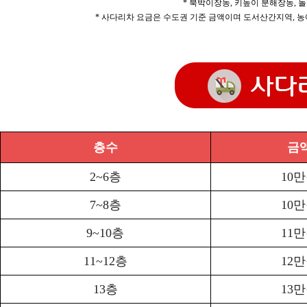
* 북박이장농, 키높이 분해장농, 돌
* 사다리차 요금은 수도권 기준 금액이며 도서산간지역, 농
층수
금
2~6층
10
7~8층
10
9~10층
11
11~12층
12
13층
13