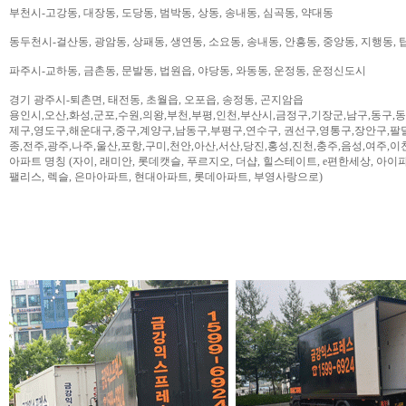
부천시-고강동, 대장동, 도당동, 범박동, 상동, 송내동, 심곡동, 약대동
동두천시-걸산동, 광암동, 상패동, 생연동, 소요동, 송내동, 안흥동, 중앙동, 지행동, 
파주시-교하동, 금촌동, 문발동, 법원읍, 야당동, 와동동, 운정동, 운정신도시
경기 광주시-퇴촌면, 태전동, 초월읍, 오포읍, 송정동, 곤지암읍
용인시,오산,화성,군포,수원,의왕,부천,부평,인천,부산시,금정구,기장군,남구,동구,
제구,영도구,해운대구,중구,계양구,남동구,부평구,연수구, 권선구,영통구,장안구,팔
종,전주,광주,나주,울산,포항,구미,천안,아산,서산,당진,홍성,진천,충주,음성,여주,이
아파트 명칭 (자이, 래미안, 롯데캣슬, 푸르지오, 더샵, 힐스테이트, e편한세상, 아이파크,
팰리스, 렉슬, 은마아파트, 현대아파트, 롯데아파트, 부영사랑으로)