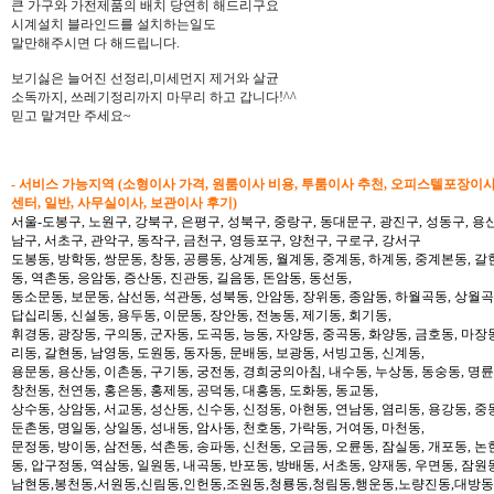
큰 가구와 가전제품의 배치 당연히 해드리구요
시계설치 블라인드를 설치하는일도
말만해주시면 다 해드립니다.
보기싫은 늘어진 선정리,미세먼지 제거와 살균
소독까지, 쓰레기정리까지 마무리 하고 갑니다!^^
믿고 맡겨만 주세요~
- 서비스 가능지역 (소형이사 가격, 원룸이사 비용, 투룸이사 추천, 오피스텔포장이
센터, 일반, 사무실이사, 보관이사 후기)
서울-도봉구, 노원구, 강북구, 은평구, 성북구, 중랑구, 동대문구, 광진구, 성동구, 용산
남구, 서초구, 관악구, 동작구, 금천구, 영등포구, 양천구, 구로구, 강서구
도봉동, 방학동, 쌍문동, 창동, 공릉동, 상계동, 월계동, 중계동, 하계동, 중계본동, 갈
동, 역촌동, 응암동, 증산동, 진관동, 길음동, 돈암동, 동선동,
동소문동, 보문동, 삼선동, 석관동, 성북동, 안암동, 장위동, 종암동, 하월곡동, 상월곡동
답십리동, 신설동, 용두동, 이문동, 장안동, 전농동, 제기동, 회기동,
휘경동, 광장동, 구의동, 군자동, 도곡동, 능동, 자양동, 중곡동, 화양동, 금호동, 마장
리동, 갈현동, 남영동, 도원동, 동자동, 문배동, 보광동, 서빙고동, 신계동,
용문동, 용산동, 이촌동, 구기동, 궁전동, 경희궁의아침, 내수동, 누상동, 동숭동, 명륜
창천동, 천연동, 홍은동, 홍제동, 공덕동, 대흥동, 도화동, 동교동,
상수동, 상암동, 서교동, 성산동, 신수동, 신정동, 아현동, 연남동, 염리동, 용강동, 중동
둔촌동, 명일동, 상일동, 성내동, 암사동, 천호동, 가락동, 거여동, 마천동,
문정동, 방이동, 삼전동, 석촌동, 송파동, 신천동, 오금동, 오륜동, 잠실동, 개포동, 논
동, 압구정동, 역삼동, 일원동, 내곡동, 반포동, 방배동, 서초동, 양재동, 우면동, 잠원
남현동,봉천동,서원동,신림동,인헌동,조원동,청룡동,청림동,행운동,노량진동,대방동