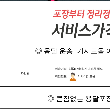
◎ 용달 운송+기사도움 이
이송거리 : 15Km 이내, 사다리차 별도
15만원
작업인원 :
기사 1명 도움
◎ 큰짐없는 용달포장