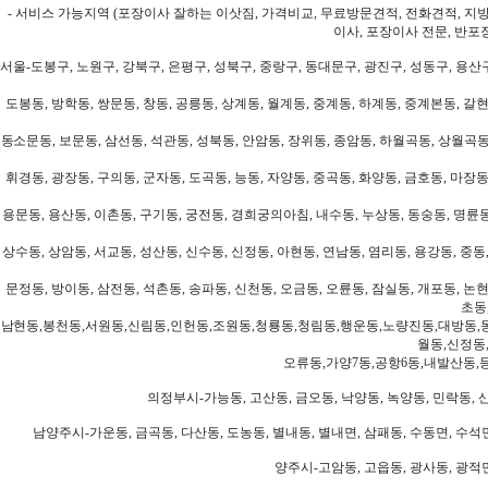
- 서비스 가능지역 (포장이사 잘하는 이삿짐, 가격비교, 무료방문견적, 전화견적, 지
이사, 포장이사 전문, 반포
서울-도봉구, 노원구, 강북구, 은평구, 성북구, 중랑구, 동대문구, 광진구, 성동구, 용산구
도봉동, 방학동, 쌍문동, 창동, 공릉동, 상계동, 월계동, 중계동, 하계동, 중계본동, 갈현
동소문동, 보문동, 삼선동, 석관동, 성북동, 안암동, 장위동, 종암동, 하월곡동, 상월곡동,
휘경동, 광장동, 구의동, 군자동, 도곡동, 능동, 자양동, 중곡동, 화양동, 금호동, 마장동
용문동, 용산동, 이촌동, 구기동, 궁전동, 경희궁의아침, 내수동, 누상동, 동숭동, 명륜동
상수동, 상암동, 서교동, 성산동, 신수동, 신정동, 아현동, 연남동, 염리동, 용강동, 중동,
문정동, 방이동, 삼전동, 석촌동, 송파동, 신천동, 오금동, 오륜동, 잠실동, 개포동, 논현
초동
남현동,봉천동,서원동,신림동,인헌동,조원동,청룡동,청림동,행운동,노량진동,대방동,
월동,신정동
오류동,가양7동,공항6동,내발산동,
의정부시-가능동, 고산동, 금오동, 낙양동, 녹양동, 민락동, 산
남양주시-가운동, 금곡동, 다산동, 도농동, 별내동, 별내면, 삼패동, 수동면, 수석면
양주시-고암동, 고읍동, 광사동, 광적면