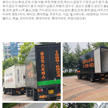
용인시,오산,화성,군포,수원,의왕,부천,부평,인천,부산시,금정구,기장군,남구,동구,
제구,영도구,해운대구,중구,계양구,남동구,부평구,연수구, 권선구,영통구,장안구,팔
종,전주,광주,나주,울산,포항,구미,천안,아산,서산,당진,홍성,진천,충주,음성,여주,이
아파트 명칭 (자이, 래미안, 롯데캣슬, 푸르지오, 더샵, 힐스테이트, e편한세상, 아이파크,
팰리스, 렉슬, 은마아파트, 현대아파트, 롯데아파트, 부영사랑으로)