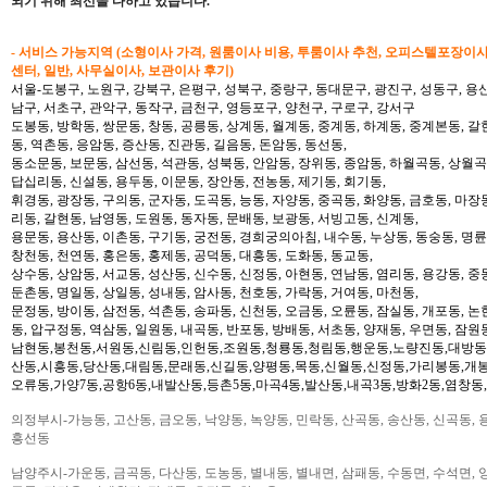
되기 위해 최선을 다하고 있습니다.
- 서비스 가능지역 (소형이사 가격, 원룸이사 비용, 투룸이사 추천, 오피스텔포장이
센터, 일반, 사무실이사, 보관이사 후기)
서울-도봉구, 노원구, 강북구, 은평구, 성북구, 중랑구, 동대문구, 광진구, 성동구, 용산
남구, 서초구, 관악구, 동작구, 금천구, 영등포구, 양천구, 구로구, 강서구
도봉동, 방학동, 쌍문동, 창동, 공릉동, 상계동, 월계동, 중계동, 하계동, 중계본동, 갈
동, 역촌동, 응암동, 증산동, 진관동, 길음동, 돈암동, 동선동,
동소문동, 보문동, 삼선동, 석관동, 성북동, 안암동, 장위동, 종암동, 하월곡동, 상월곡동
답십리동, 신설동, 용두동, 이문동, 장안동, 전농동, 제기동, 회기동,
휘경동, 광장동, 구의동, 군자동, 도곡동, 능동, 자양동, 중곡동, 화양동, 금호동, 마장
리동, 갈현동, 남영동, 도원동, 동자동, 문배동, 보광동, 서빙고동, 신계동,
용문동, 용산동, 이촌동, 구기동, 궁전동, 경희궁의아침, 내수동, 누상동, 동숭동, 명륜
창천동, 천연동, 홍은동, 홍제동, 공덕동, 대흥동, 도화동, 동교동,
상수동, 상암동, 서교동, 성산동, 신수동, 신정동, 아현동, 연남동, 염리동, 용강동, 중동
둔촌동, 명일동, 상일동, 성내동, 암사동, 천호동, 가락동, 거여동, 마천동,
문정동, 방이동, 삼전동, 석촌동, 송파동, 신천동, 오금동, 오륜동, 잠실동, 개포동, 논
동, 압구정동, 역삼동, 일원동, 내곡동, 반포동, 방배동, 서초동, 양재동, 우면동, 잠원
남현동,봉천동,서원동,신림동,인헌동,조원동,청룡동,청림동,행운동,노량진동,대방동
산동,시흥동,당산동,대림동,문래동,신길동,양평동,목동,신월동,신정동,가리봉동,개봉
오류동,가양7동,공항6동,내발산동,등촌5동,마곡4동,발산동,내곡3동,방화2동,염창동
의정부시-가능동, 고산동, 금오동, 낙양동, 녹양동, 민락동, 산곡동, 송산동, 신곡동, 
흥선동
남양주시-가운동, 금곡동, 다산동, 도농동, 별내동, 별내면, 삼패동, 수동면, 수석면, 양