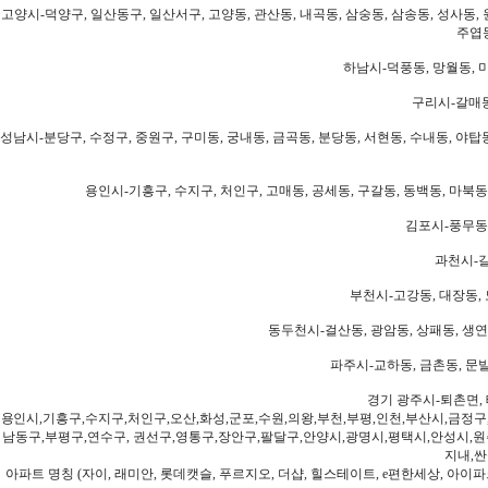
고양시-덕양구, 일산동구, 일산서구, 고양동, 관산동, 내곡동, 삼숭동, 삼송동, 성사동, 
주엽동
하남시-덕풍동, 망월동, 미
구리시-갈매동
성남시-분당구, 수정구, 중원구, 구미동, 궁내동, 금곡동, 분당동, 서현동, 수내동, 야탑동
용인시-기흥구, 수지구, 처인구, 고매동, 공세동, 구갈동, 동백동, 마북동
김포시-풍무동,
과천시-갈
부천시-고강동, 대장동, 
동두천시-걸산동, 광암동, 상패동, 생연동
파주시-교하동, 금촌동, 문발
경기 광주시-퇴촌면, 
용인시,기흥구,수지구,처인구,오산,화성,군포,수원,의왕,부천,부평,인천,부산시,금정구
남동구,부평구,연수구, 권선구,영통구,장안구,팔달구,안양시,광명시,평택시,안성시,원주
지내,싼
아파트 명칭 (자이, 래미안, 롯데캣슬, 푸르지오, 더샵, 힐스테이트, e편한세상, 아이파크