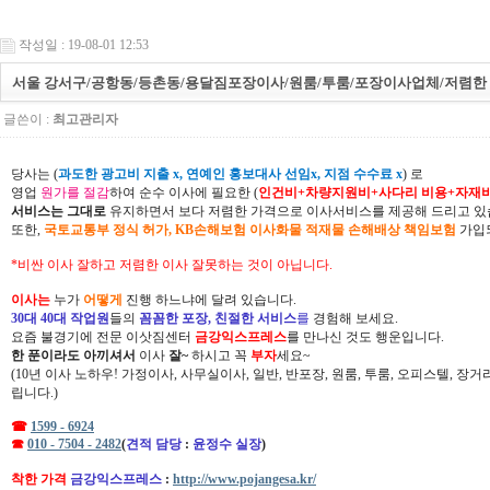
작성일 : 19-08-01 12:53
서울 강서구/공항동/등촌동/용달짐포장이사/원룸/투룸/포장이사업체/저렴한 
글쓴이 :
최고관리자
당사는 (
과도한 광고비 지출 x, 연예인 홍보대사 선임x, 지점 수수료 x
) 로
영업
원가를 절감
하여 순수 이사에 필요한 (
인건비+차량지원비+사다리 비용+자재
서비스는 그대로
유지하면서 보다 저렴한 가격으로 이사서비스를 제공해 드리고 있
또한,
국토교통부 정식 허가, KB손해보험 이사화물 적재물 손해배상 책임보험
가입되
*비싼 이사 잘하고 저렴한 이사 잘못하는 것이 아닙니다.
이사는
누가
어떻게
진행 하느냐에 달려 있습니다.
30대 40대 작업원
들의
꼼꼼한 포장, 친절한 서비스
를
경험해 보세요.
요즘 불경기에 전문 이삿짐센터
금강익스프레스
를 만나신 것도 행운입니다.
한 푼이라도 아끼셔서
이사
잘~
하시고 꼭
부자
세요~
(10년 이사 노하우! 가정이사, 사무실이사, 일반, 반포장, 원룸, 투룸, 오피스텔, 장
립니다.)
☎
1599 - 6924
☎
010 - 7504 - 2482
(
견적 담당
:
윤정수 실장
)
착한 가격
금강익스프레스
:
http://www.pojangesa.kr/