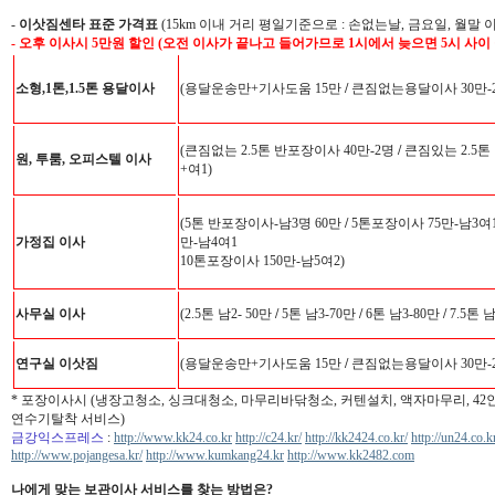
-
이삿짐센타 표준 가격표
(15km 이내 거리 평일기준으로 : 손없는날, 금요일, 월말 
- 오후 이사시 5만원 할인 (오전 이사가 끝나고 들어가므로 1시에서 늦으면 5시 사이
소형,1톤,1.5톤 용달이사
(용달운송만+기사도움 15만
/
큰짐없는용달이사 30만-
(큰짐없는 2.5톤 반포장이사 40만-2명
/
큰짐있는 2.5톤
원, 투룸, 오피스텔 이사
+여1)
(5톤 반포장이사-남3명 60만
/
5톤포장이사 75만-남3여
가정집 이사
만-남4여1
10톤포장이사 150만-남5여2)
사무실 이사
(2.5톤 남2- 50만
/
5톤 남3-70만
/
6톤 남3-80만
/
7.5톤 
연구실 이삿짐
(용달운송만+기사도움 15만
/
큰짐없는용달이사 30만-
* 포장이사시 (냉장고청소, 싱크대청소, 마무리바닦청소, 커텐설치, 액자마무리, 4
연수기탈착 서비스)
금강익스프레스
:
http://www.kk24.co.kr
http://c24.kr/
http://kk2424.co.kr/
http://un24.co.k
http://www.pojangesa.kr/
http://www.kumkang24.kr
http://www.kk2482.com
나에게 맞는 보관이사 서비스를 찾는 방법은?