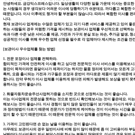
안녕하세요. 금강익스프레스입니다. 일상생활의 다양한 일들 가운데 이사는 중요한 
는 사람들의 경우 생각보다 어려운 이사에 당황하기가 쉬운데요. 까다롭고 복합한 
때문입니다. 이사 이후에도 챙겨야 할 부분들이 많습니다. 따라서 복합한 이사를 
니다.
현재 보관이사 업계에는 수많은 업체가 있고 각기 다른 서비스를 제공하고 있어 좋은
하는 사람들의 경우 저렴한 가격을 제시하는 보관이사 업체를 우선적으로 선택하는 실
속과 다른 수준 낮은 서비스를 제공, 가전과 가구의 분실 또는 파손, 추가금 발생, 
성공적인 이사를 위해 우수한 업체 선정을 필수로 각 업체마다 제시하는 조건을 깐
[보관이사 우수업체를 찾는 방법]
1. 전문 포장이사 업체를 컨택하라.
합리적인 가격에 안전하게 이사를 하고 싶다면 전문적인 이사 서비스를 이용해보시는
동만이 목적이라면 용달이사가 제격이기는 하지만 물품 정리에 있어서는 모든게 고객
특히, 요즘 출시되는 가전과 가구들은 포장과 운반이 까다로운 제품이 많기 때문에 
합니다. 만약 무허가 이사 업체를 이용하게 된다면 피해가 발생해도 보상을 받지 못
용하시는 것이 좋습니다.
2. 화물자동차운송주선사업허가증을 소지한 곳으로 선정하시는 것이 좋습니다.
이는 이사업체의 전문성을 뜻하는 것으로 반드시 확인해보시는 것이 좋은데요. 이는
해보시는 것이 좋습니다. 이사 경험이 많지 않은 일반인들이 보기에는 이사가 매우 
과 정리방법이 다르기 때문에 전문가가 안전하게 케어하는 것이 이사하는 시간을 줄
없이 할 수 있기 때문인데요. 이 때문에 전문적 이사 업체를 선정하는 것이 좋습니다.
3. 가격이 고민된다면 손 없는 날을 이용하는 것이 좋습니다.
아무래도 보관이사의 경우 일반이사에 비해 짐이 많이 때문에 좀 더 고비용이라 부
날짜마다 이사비용이 커서 부담스러워 하시는 분들이 많은데요. 이사의 경우 일반 공