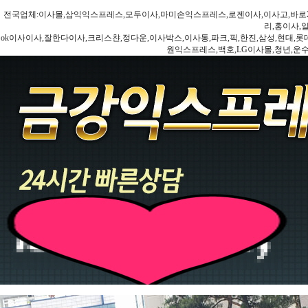
전국업체:이사몰,삼익익스프레스,모두이사,마미손익스프레스,로젠이사,이사고,바로2
리,홍이사,
ok이사이사,잘한다이사,크리스챤,정다운,이사박스,이사통,파크,픽,한진,삼성,현대,롯데,파란
원익스프레스,백호,LG이사몰,청년,운수