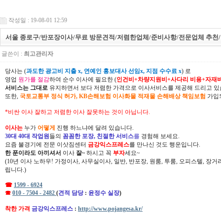
작성일 : 19-08-01 12:59
서울 종로구/반포장이사/무료 방문견적/저렴한업체/준비사항/전문업체 추천/
글쓴이 :
최고관리자
당사는 (
과도한 광고비 지출 x, 연예인 홍보대사 선임x, 지점 수수료 x
) 로
영업
원가를 절감
하여 순수 이사에 필요한 (
인건비+차량지원비+사다리 비용+자재
서비스는 그대로
유지하면서 보다 저렴한 가격으로 이사서비스를 제공해 드리고 있
또한,
국토교통부 정식 허가, KB손해보험 이사화물 적재물 손해배상 책임보험
가입되
*비싼 이사 잘하고 저렴한 이사 잘못하는 것이 아닙니다.
이사는
누가
어떻게
진행 하느냐에 달려 있습니다.
30대 40대 작업원
들의
꼼꼼한 포장, 친절한 서비스
를
경험해 보세요.
요즘 불경기에 전문 이삿짐센터
금강익스프레스
를 만나신 것도 행운입니다.
한 푼이라도 아끼셔서
이사
잘~
하시고 꼭
부자
세요~
(10년 이사 노하우! 가정이사, 사무실이사, 일반, 반포장, 원룸, 투룸, 오피스텔, 장
립니다.)
☎
1599 - 6924
☎
010 - 7504 - 2482
(
견적 담당
:
윤정수 실장
)
착한 가격
금강익스프레스
:
http://www.pojangesa.kr/