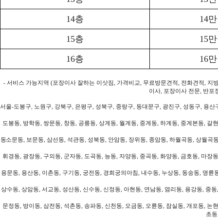
14층
14
15층
15
16층
16
- 서비스 가능지역 (포장이사 잘하는 이삿짐, 가격비교, 무료방문견적, 전화견적, 지
이사, 포장이사 전문, 반포
서울-도봉구, 노원구, 강북구, 은평구, 성북구, 중랑구, 동대문구, 광진구, 성동구, 용산구
도봉동, 방학동, 쌍문동, 창동, 공릉동, 상계동, 월계동, 중계동, 하계동, 중계본동, 갈현
동소문동, 보문동, 삼선동, 석관동, 성북동, 안암동, 장위동, 종암동, 하월곡동, 상월곡동,
휘경동, 광장동, 구의동, 군자동, 도곡동, 능동, 자양동, 중곡동, 화양동, 금호동, 마장동
용문동, 용산동, 이촌동, 구기동, 궁전동, 경희궁의아침, 내수동, 누상동, 동숭동, 명륜동
상수동, 상암동, 서교동, 성산동, 신수동, 신정동, 아현동, 연남동, 염리동, 용강동, 중동,
문정동, 방이동, 삼전동, 석촌동, 송파동, 신천동, 오금동, 오륜동, 잠실동, 개포동, 논현
초동