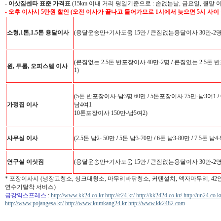
-
이삿짐센타 표준 가격표
(15km 이내 거리 평일기준으로 : 손없는날, 금요일, 월말 
- 오후 이사시 5만원 할인 (오전 이사가 끝나고 들어가므로 1시에서 늦으면 5시 사이
소형,1톤,1.5톤 용달이사
(용달운송만+기사도움 15만
/
큰짐없는용달이사 30만-2
(큰짐없는 2.5톤 반포장이사 40만-2명
/
큰짐있는 2.5톤 반
원, 투룸, 오피스텔 이사
1)
(5톤 반포장이사-남3명 60만
/
5톤포장이사 75만-남3여1
/
가정집 이사
남4여1
10톤포장이사 150만-남5여2)
사무실 이사
(2.5톤 남2- 50만
/
5톤 남3-70만
/
6톤 남3-80만
/
7.5톤 남4
연구실 이삿짐
(용달운송만+기사도움 15만
/
큰짐없는용달이사 30만-2
* 포장이사시 (냉장고청소, 싱크대청소, 마무리바닦청소, 커텐설치, 액자마무리, 4
연수기탈착 서비스)
금강익스프레스
:
http://www.kk24.co.kr
http://c24.kr/
http://kk2424.co.kr/
http://un24.co.k
http://www.pojangesa.kr/
http://www.kumkang24.kr
http://www.kk2482.com