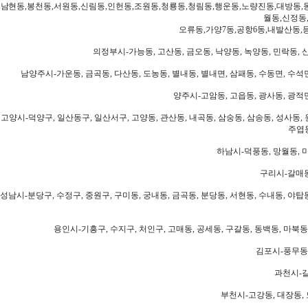
남현동,봉천동,서원동,신림동,인헌동,조원동,청룡동,청림동,행운동,노량진동,대방동,
월동,신정동
오류동,가양7동,공항6동,내발산동,
의정부시-가능동, 고산동, 금오동, 낙양동, 녹양동, 민락동, 산
남양주시-가운동, 금곡동, 다산동, 도농동, 별내동, 별내면, 삼패동, 수동면, 수석면
양주시-고암동, 고읍동, 광사동, 광적면
고양시-덕양구, 일산동구, 일산서구, 고양동, 관산동, 내곡동, 삼숭동, 삼송동, 성사동, 
주엽동
하남시-덕풍동, 망월동, 미
구리시-갈매동
성남시-분당구, 수정구, 중원구, 구미동, 궁내동, 금곡동, 분당동, 서현동, 수내동, 야탑동
용인시-기흥구, 수지구, 처인구, 고매동, 공세동, 구갈동, 동백동, 마북동
김포시-풍무동,
과천시-갈
부천시-고강동, 대장동, 