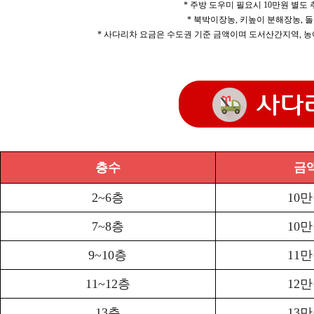
* 주방 도우미 필요시 10만원 별도
* 북박이장농, 키높이 분해장농, 돌
* 사다리차 요금은 수도권 기준 금액이며 도서산간지역, 농
층수
금
2~6층
10
7~8층
10
9~10층
11
11~12층
12
13층
13