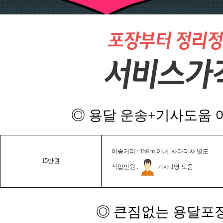
◎ 용달 운송+기사도움 이
이송거리 : 15Km 이내, 사다리차 별도
15만원
작업인원 :
기사 1명 도움
◎ 큰짐없는 용달포장