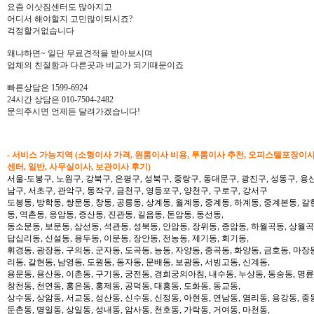
요즘 이삿짐센터도 많아지고
어디서 해야할지 고민많이되시죠?
걱정할거없습니다
왜냐하면~ 일단 무료견적을 받아보시며
업체의 친절함과 다른곳과 비교가 되기때문이죠
빠른상담은 1599-6924
24시간 상담은 010-7504-2482
문의주시면 언제든 달려가겠습니다!
- 서비스 가능지역 (소형이사 가격, 원룸이사 비용, 투룸이사 추천, 오피스텔포장이
센터, 일반, 사무실이사, 보관이사 후기)
서울-도봉구, 노원구, 강북구, 은평구, 성북구, 중랑구, 동대문구, 광진구, 성동구, 용산
남구, 서초구, 관악구, 동작구, 금천구, 영등포구, 양천구, 구로구, 강서구
도봉동, 방학동, 쌍문동, 창동, 공릉동, 상계동, 월계동, 중계동, 하계동, 중계본동, 갈
동, 역촌동, 응암동, 증산동, 진관동, 길음동, 돈암동, 동선동,
동소문동, 보문동, 삼선동, 석관동, 성북동, 안암동, 장위동, 종암동, 하월곡동, 상월곡동
답십리동, 신설동, 용두동, 이문동, 장안동, 전농동, 제기동, 회기동,
휘경동, 광장동, 구의동, 군자동, 도곡동, 능동, 자양동, 중곡동, 화양동, 금호동, 마장
리동, 갈현동, 남영동, 도원동, 동자동, 문배동, 보광동, 서빙고동, 신계동,
용문동, 용산동, 이촌동, 구기동, 궁전동, 경희궁의아침, 내수동, 누상동, 동숭동, 명륜
창천동, 천연동, 홍은동, 홍제동, 공덕동, 대흥동, 도화동, 동교동,
상수동, 상암동, 서교동, 성산동, 신수동, 신정동, 아현동, 연남동, 염리동, 용강동, 중동
둔촌동, 명일동, 상일동, 성내동, 암사동, 천호동, 가락동, 거여동, 마천동,