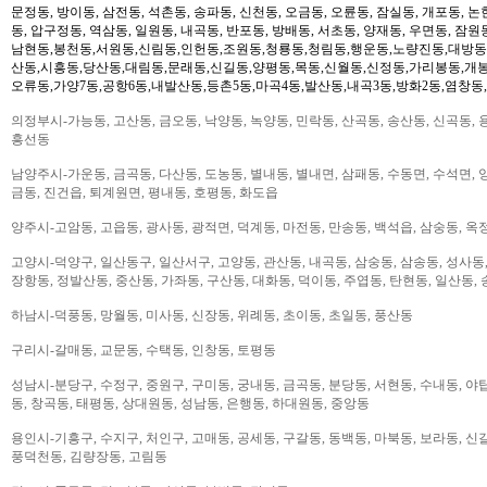
문정동, 방이동, 삼전동, 석촌동, 송파동, 신천동, 오금동, 오륜동, 잠실동, 개포동, 논
동, 압구정동, 역삼동, 일원동, 내곡동, 반포동, 방배동, 서초동, 양재동, 우면동, 잠원
남현동,봉천동,서원동,신림동,인헌동,조원동,청룡동,청림동,행운동,노량진동,대방동
산동,시흥동,당산동,대림동,문래동,신길동,양평동,목동,신월동,신정동,가리봉동,개봉
오류동,가양7동,공항6동,내발산동,등촌5동,마곡4동,발산동,내곡3동,방화2동,염창동
의정부시-가능동, 고산동, 금오동, 낙양동, 녹양동, 민락동, 산곡동, 송산동, 신곡동, 
흥선동
남양주시-가운동, 금곡동, 다산동, 도농동, 별내동, 별내면, 삼패동, 수동면, 수석면, 양
금동, 진건읍, 퇴계원면, 평내동, 호평동, 화도읍
양주시-고암동, 고읍동, 광사동, 광적면, 덕계동, 마전동, 만송동, 백석읍, 삼숭동, 옥
고양시-덕양구, 일산동구, 일산서구, 고양동, 관산동, 내곡동, 삼숭동, 삼송동, 성사동,
장항동, 정발산동, 중산동, 가좌동, 구산동, 대화동, 덕이동, 주엽동, 탄현동, 일산동,
하남시-덕풍동, 망월동, 미사동, 신장동, 위례동, 초이동, 초일동, 풍산동
구리시-갈매동, 교문동, 수택동, 인창동, 토평동
성남시-분당구, 수정구, 중원구, 구미동, 궁내동, 금곡동, 분당동, 서현동, 수내동, 야탑
동, 창곡동, 태평동, 상대원동, 성남동, 은행동, 하대원동, 중앙동
용인시-기흥구, 수지구, 처인구, 고매동, 공세동, 구갈동, 동백동, 마북동, 보라동, 신갈
풍덕천동, 김량장동, 고림동