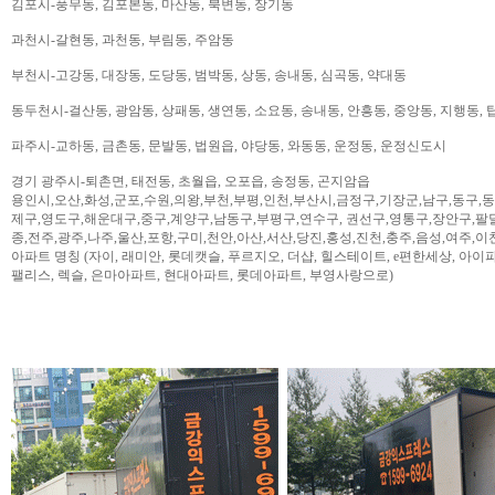
김포시-풍무동, 김포본동, 마산동, 북변동, 장기동
과천시-갈현동, 과천동, 부림동, 주암동
부천시-고강동, 대장동, 도당동, 범박동, 상동, 송내동, 심곡동, 약대동
동두천시-걸산동, 광암동, 상패동, 생연동, 소요동, 송내동, 안흥동, 중앙동, 지행동, 
파주시-교하동, 금촌동, 문발동, 법원읍, 야당동, 와동동, 운정동, 운정신도시
경기 광주시-퇴촌면, 태전동, 초월읍, 오포읍, 송정동, 곤지암읍
용인시,오산,화성,군포,수원,의왕,부천,부평,인천,부산시,금정구,기장군,남구,동구,
제구,영도구,해운대구,중구,계양구,남동구,부평구,연수구, 권선구,영통구,장안구,팔
종,전주,광주,나주,울산,포항,구미,천안,아산,서산,당진,홍성,진천,충주,음성,여주,이
아파트 명칭 (자이, 래미안, 롯데캣슬, 푸르지오, 더샵, 힐스테이트, e편한세상, 아이파크,
팰리스, 렉슬, 은마아파트, 현대아파트, 롯데아파트, 부영사랑으로)