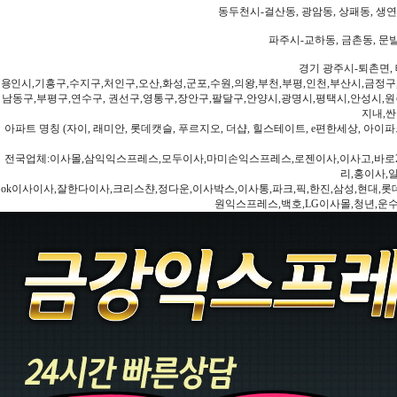
동두천시-걸산동, 광암동, 상패동, 생연동
파주시-교하동, 금촌동, 문발
경기 광주시-퇴촌면, 
용인시,기흥구,수지구,처인구,오산,화성,군포,수원,의왕,부천,부평,인천,부산시,금정구
남동구,부평구,연수구, 권선구,영통구,장안구,팔달구,안양시,광명시,평택시,안성시,원주
지내,싼
아파트 명칭 (자이, 래미안, 롯데캣슬, 푸르지오, 더샵, 힐스테이트, e편한세상, 아이파크
전국업체:이사몰,삼익익스프레스,모두이사,마미손익스프레스,로젠이사,이사고,바로2
리,홍이사,
ok이사이사,잘한다이사,크리스챤,정다운,이사박스,이사통,파크,픽,한진,삼성,현대,롯데,파란
원익스프레스,백호,LG이사몰,청년,운수