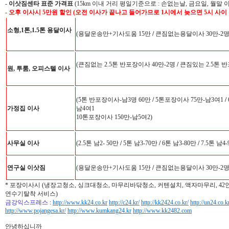
-
이삿짐센타 표준 가격표
(15km 이내 거리 평일기준으로 : 손없는날, 금요일, 월말 
- 오후 이사시 5만원 할인 (오전 이사가 끝나고 들어가므로 1시에서 늦으면 5시 사이
소형,1톤,1.5톤 용달이사
(용달운송만+기사도움 15만
/
큰짐없는용달이사 30만-2
(큰짐없는 2.5톤 반포장이사 40만-2명
/
큰짐있는 2.5톤 반
원, 투룸, 오피스텔 이사
(5톤 반포장이사-남3명 60만
/
5톤포장이사 75만-남3여1
/
가정집 이사
남4여1
10톤포장이사 150만-남5여2)
사무실 이사
(2.5톤 남2- 50만
/
5톤 남3-70만
/
6톤 남3-80만
/
7.5톤 남4
연구실 이삿짐
(용달운송만+기사도움 15만
/
큰짐없는용달이사 30만-2
* 포장이사시 (냉장고청소, 싱크대청소, 마무리바닦청소, 커텐설치, 액자마무리, 4
연수기탈착 서비스)
금강익스프레스
:
http://www.kk24.co.kr
http://c24.kr/
http://kk2424.co.kr/
http://un24.co.k
http://www.pojangesa.kr/
http://www.kumkang24.kr
http://www.kk2482.com
안녕하십니까