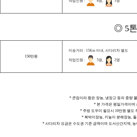
작업인원 :
4명,
1명
◎ 5
이송거리 : 15Km 이내, 사다리차 별도
150만원
작업인원 :
5명,
2명
* 큰짐이라 함은 장농, 냉장고 등의 중량
* 본 가격은 평일가격이며
* 주방 도우미 필요시 10만원 별도
* 북박이장농, 키높이 분해장농, 돌
* 사다리차 요금은 수도권 기준 금액이며 도서산간지역, 농