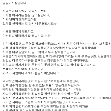
금강이삿짐입니다
지금보다 더 날씨가 더워지기전에
이사를 하시려는 분들 많으실텐데요,
이사 날짜가 정해지셨다면
업체를 선정하는 것 까지 너무 힘드시죠ㅠ
비용도 괜찮게 해드리고
안전하고 깔끔하게 잘 해드린답니다~
정식 허가를 받고 운영을 하고있는곳으로, 사다리차의 수량 역시 넉넉하게 보유를 
다들 정직원분들로 구성된 팀들이구요 오랫동안 한솥밥먹은 직원들이라
서로를 너무 잘알아서 일도 척척 마무리 잘해줄것입니다
무료견적하시다가 알아보시면 간혹 터무니없이 가격을 싸게 부르는 곳도 있을텐데요
당일날 다른 추가비용을 요구하는 경우도 허다 하다고 하더라구요.
정식으로 허가가 없는 무허가인 곳의 경우도 있다고 하니 잘 알아보시고
선택하시는게 좋을 것 같습니다!
가격이 저렴하다고 해서 좋은게 아닙니다~!
왜냐하면 이사라는 것이 사람의 손으로 하는게 대부분인데,
간혹 실수가 발생을 할 수도 있는 확률이 없는것도 아닙니다.
베테랑인 저희들도 이삿짐을 옮기다가 실수로 분실이나 파손
사고가 가끔 발생하는데 발생을 하면 정식 허가가 있는 곳은
확실한 보상책을 제시할 수 있지만, 무허가인 곳에서는 해결책을 제시하기가 힘듭니
그러면 피해는 고스란히 고객에게로 돌아가는 것이지요ㅠㅠ
제가 저희 금강익스프레스를 추천해 드리는 것은 확실하게 허가를
받은 곳이고, 불미스러운 일이 발생을 하게 될 경우