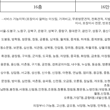
16층
16
- 서비스 가능지역 (포장이사 잘하는 이삿짐, 가격비교, 무료방문견적, 전화견적, 지
이사, 포장이사 전문, 반포
서울-도봉구, 노원구, 강북구, 은평구, 성북구, 중랑구, 동대문구, 광진구, 성동구, 용산구
도봉동, 방학동, 쌍문동, 창동, 공릉동, 상계동, 월계동, 중계동, 하계동, 중계본동, 갈현
동소문동, 보문동, 삼선동, 석관동, 성북동, 안암동, 장위동, 종암동, 하월곡동, 상월곡동,
휘경동, 광장동, 구의동, 군자동, 도곡동, 능동, 자양동, 중곡동, 화양동, 금호동, 마장동
용문동, 용산동, 이촌동, 구기동, 궁전동, 경희궁의아침, 내수동, 누상동, 동숭동, 명륜동
상수동, 상암동, 서교동, 성산동, 신수동, 신정동, 아현동, 연남동, 염리동, 용강동, 중동,
문정동, 방이동, 삼전동, 석촌동, 송파동, 신천동, 오금동, 오륜동, 잠실동, 개포동, 논현
초동
남현동,봉천동,서원동,신림동,인헌동,조원동,청룡동,청림동,행운동,노량진동,대방동,
월동,신정동
오류동,가양7동,공항6동,내발산동,
의정부시-가능동, 고산동, 금오동, 낙양동, 녹양동, 민락동, 산