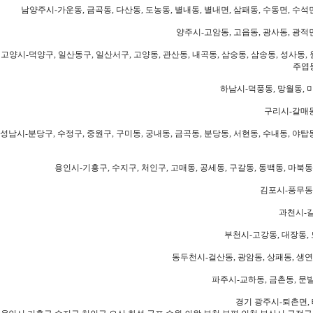
남양주시-가운동, 금곡동, 다산동, 도농동, 별내동, 별내면, 삼패동, 수동면, 수석면
양주시-고암동, 고읍동, 광사동, 광적면
고양시-덕양구, 일산동구, 일산서구, 고양동, 관산동, 내곡동, 삼숭동, 삼송동, 성사동, 
주엽동
하남시-덕풍동, 망월동, 미
구리시-갈매동
성남시-분당구, 수정구, 중원구, 구미동, 궁내동, 금곡동, 분당동, 서현동, 수내동, 야탑동
용인시-기흥구, 수지구, 처인구, 고매동, 공세동, 구갈동, 동백동, 마북동
김포시-풍무동,
과천시-갈
부천시-고강동, 대장동, 
동두천시-걸산동, 광암동, 상패동, 생연동
파주시-교하동, 금촌동, 문발
경기 광주시-퇴촌면, 