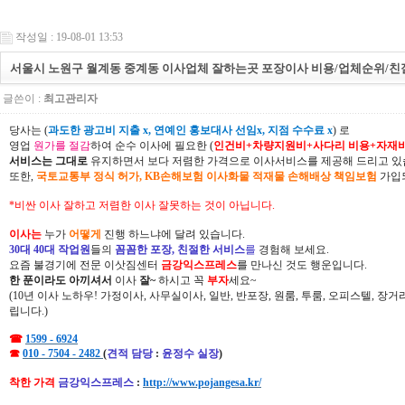
작성일 : 19-08-01 13:53
서울시 노원구 월계동 중계동 이사업체 잘하는곳 포장이사 비용/업체순위/친
글쓴이 :
최고관리자
당사는 (
과도한 광고비 지출 x, 연예인 홍보대사 선임x, 지점 수수료 x
) 로
영업
원가를 절감
하여 순수 이사에 필요한 (
인건비+차량지원비+사다리 비용+자재
서비스는 그대로
유지하면서 보다 저렴한 가격으로 이사서비스를 제공해 드리고 있
또한,
국토교통부 정식 허가, KB손해보험 이사화물 적재물 손해배상 책임보험
가입되
*비싼 이사 잘하고 저렴한 이사 잘못하는 것이 아닙니다.
이사는
누가
어떻게
진행 하느냐에 달려 있습니다.
30대 40대 작업원
들의
꼼꼼한 포장, 친절한 서비스
를
경험해 보세요.
요즘 불경기에 전문 이삿짐센터
금강익스프레스
를 만나신 것도 행운입니다.
한 푼이라도 아끼셔서
이사
잘~
하시고 꼭
부자
세요~
(10년 이사 노하우! 가정이사, 사무실이사, 일반, 반포장, 원룸, 투룸, 오피스텔, 장
립니다.)
☎
1599 - 6924
☎
010 - 7504 - 2482
(
견적 담당
:
윤정수 실장
)
착한 가격
금강익스프레스
:
http://www.pojangesa.kr/