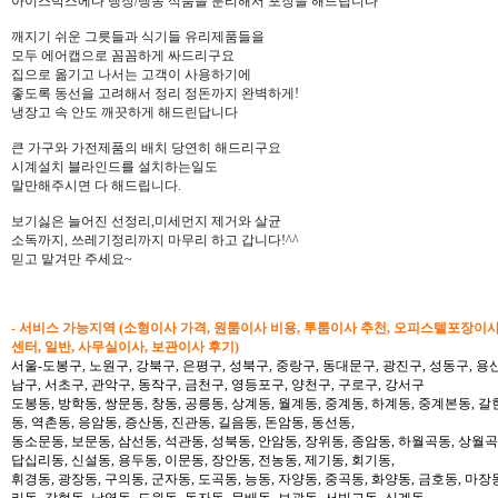
아이스박스에다 냉장/냉동 식품을 분리해서 포장을 해드립니다
깨지기 쉬운 그릇들과 식기들 유리제품들을
모두 에어캡으로 꼼꼼하게 싸드리구요
집으로 옮기고 나서는 고객이 사용하기에
좋도록 동선을 고려해서 정리 정돈까지 완벽하게!
냉장고 속 안도 깨끗하게 해드린답니다
큰 가구와 가전제품의 배치 당연히 해드리구요
시계설치 블라인드를 설치하는일도
말만해주시면 다 해드립니다.
보기싫은 늘어진 선정리,미세먼지 제거와 살균
소독까지, 쓰레기정리까지 마무리 하고 갑니다!^^
믿고 맡겨만 주세요~
- 서비스 가능지역 (소형이사 가격, 원룸이사 비용, 투룸이사 추천, 오피스텔포장이
센터, 일반, 사무실이사, 보관이사 후기)
서울-도봉구, 노원구, 강북구, 은평구, 성북구, 중랑구, 동대문구, 광진구, 성동구, 용산
남구, 서초구, 관악구, 동작구, 금천구, 영등포구, 양천구, 구로구, 강서구
도봉동, 방학동, 쌍문동, 창동, 공릉동, 상계동, 월계동, 중계동, 하계동, 중계본동, 갈
동, 역촌동, 응암동, 증산동, 진관동, 길음동, 돈암동, 동선동,
동소문동, 보문동, 삼선동, 석관동, 성북동, 안암동, 장위동, 종암동, 하월곡동, 상월곡동
답십리동, 신설동, 용두동, 이문동, 장안동, 전농동, 제기동, 회기동,
휘경동, 광장동, 구의동, 군자동, 도곡동, 능동, 자양동, 중곡동, 화양동, 금호동, 마장
리동, 갈현동, 남영동, 도원동, 동자동, 문배동, 보광동, 서빙고동, 신계동,