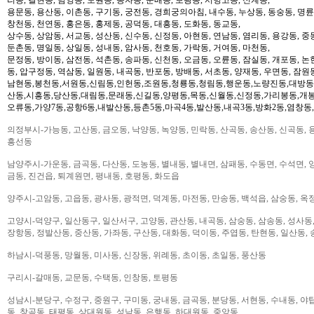
용문동, 용산동, 이촌동, 구기동, 궁전동, 경희궁의아침, 내수동, 누상동, 동숭동, 명륜
창천동, 천연동, 홍은동, 홍제동, 공덕동, 대흥동, 도화동, 동교동,
상수동, 상암동, 서교동, 성산동, 신수동, 신정동, 아현동, 연남동, 염리동, 용강동, 중동
둔촌동, 명일동, 상일동, 성내동, 암사동, 천호동, 가락동, 거여동, 마천동,
문정동, 방이동, 삼전동, 석촌동, 송파동, 신천동, 오금동, 오륜동, 잠실동, 개포동, 논
동, 압구정동, 역삼동, 일원동, 내곡동, 반포동, 방배동, 서초동, 양재동, 우면동, 잠원
남현동,봉천동,서원동,신림동,인헌동,조원동,청룡동,청림동,행운동,노량진동,대방동
산동,시흥동,당산동,대림동,문래동,신길동,양평동,목동,신월동,신정동,가리봉동,개봉
오류동,가양7동,공항6동,내발산동,등촌5동,마곡4동,발산동,내곡3동,방화2동,염창동
의정부시-가능동, 고산동, 금오동, 낙양동, 녹양동, 민락동, 산곡동, 송산동, 신곡동, 
흥선동
남양주시-가운동, 금곡동, 다산동, 도농동, 별내동, 별내면, 삼패동, 수동면, 수석면, 양
금동, 진건읍, 퇴계원면, 평내동, 호평동, 화도읍
양주시-고암동, 고읍동, 광사동, 광적면, 덕계동, 마전동, 만송동, 백석읍, 삼숭동, 옥
고양시-덕양구, 일산동구, 일산서구, 고양동, 관산동, 내곡동, 삼숭동, 삼송동, 성사동,
장항동, 정발산동, 중산동, 가좌동, 구산동, 대화동, 덕이동, 주엽동, 탄현동, 일산동,
하남시-덕풍동, 망월동, 미사동, 신장동, 위례동, 초이동, 초일동, 풍산동
구리시-갈매동, 교문동, 수택동, 인창동, 토평동
성남시-분당구, 수정구, 중원구, 구미동, 궁내동, 금곡동, 분당동, 서현동, 수내동, 야탑
동, 창곡동, 태평동, 상대원동, 성남동, 은행동, 하대원동, 중앙동