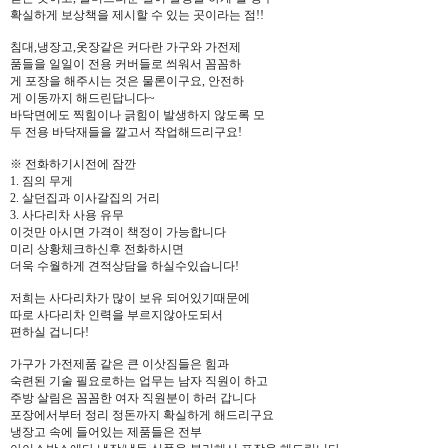
확실하게 보상책을 제시할 수 있는 곳이라는 점!!
침대,냉장고,옷장같은 커다란 가구와 가전제
품들을 일일이 전용 커버들로 씌워서 꼼꼼하
게 포장을 해주시는 것은 물론이구요, 안전하
게 이동까지 해드린답니다~
바닥면에도 찍힘이나 긁힘이 발생하지 않도록 모
두 전용 바닥재들을 깔고서 작업해드리구요!
※ 전화하기시전에 잠깐
1. 짐의 무게
2. 살던집과 이사갈집의 거리
3. 사다리차 사용 유무
이것만 아시면 가격이 책정이 가능합니다
미리 상황체크하신후 전화하시면
더욱 수월하게 견적상담을 하실수있습니다!
저희는 사다리차가 많이 보유 되어있기때문에
따로 사다리차 인력을 부르지않아도되서
편하실 겁니다!
가구가 가전제품 같은 큰 이삿짐들은 힘과
숙련된 기술 필요로하는 업무는 남자 직원이 하고
주방 살림은 꼼꼼한 여자 직원분이 하러 갑니다
포장에서부터 정리 정돈까지 확실하게 해드리구요
냉장고 속에 들어있는 제품들은 전부