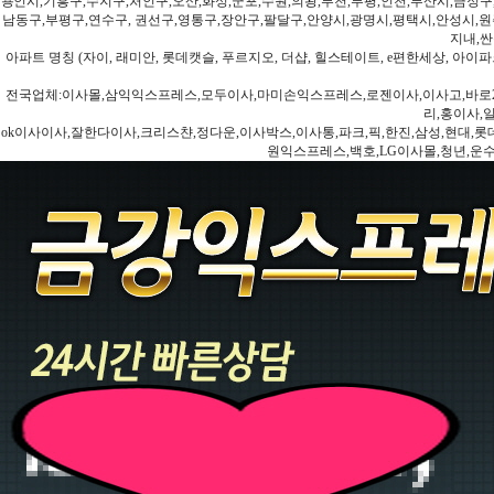
용인시,기흥구,수지구,처인구,오산,화성,군포,수원,의왕,부천,부평,인천,부산시,금정구
남동구,부평구,연수구, 권선구,영통구,장안구,팔달구,안양시,광명시,평택시,안성시,원주
지내,싼
아파트 명칭 (자이, 래미안, 롯데캣슬, 푸르지오, 더샵, 힐스테이트, e편한세상, 아이파크
전국업체:이사몰,삼익익스프레스,모두이사,마미손익스프레스,로젠이사,이사고,바로2
리,홍이사,
ok이사이사,잘한다이사,크리스챤,정다운,이사박스,이사통,파크,픽,한진,삼성,현대,롯데,파란
원익스프레스,백호,LG이사몰,청년,운수