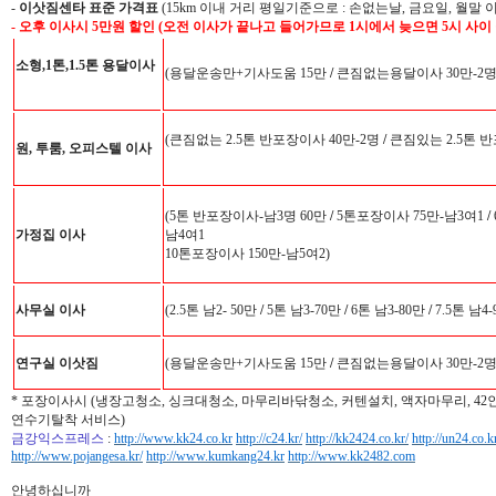
-
이삿짐센타 표준 가격표
(15km 이내 거리 평일기준으로 : 손없는날, 금요일, 월말 
- 오후 이사시 5만원 할인 (오전 이사가 끝나고 들어가므로 1시에서 늦으면 5시 사이
소형,1톤,1.5톤 용달이사
(용달운송만+기사도움 15만
/
큰짐없는용달이사 30만-2
(큰짐없는 2.5톤 반포장이사 40만-2명
/
큰짐있는 2.5톤 반
원, 투룸, 오피스텔 이사
(5톤 반포장이사-남3명 60만
/
5톤포장이사 75만-남3여1
/
가정집 이사
남4여1
10톤포장이사 150만-남5여2)
사무실 이사
(2.5톤 남2- 50만
/
5톤 남3-70만
/
6톤 남3-80만
/
7.5톤 남4
연구실 이삿짐
(용달운송만+기사도움 15만
/
큰짐없는용달이사 30만-2
* 포장이사시 (냉장고청소, 싱크대청소, 마무리바닦청소, 커텐설치, 액자마무리, 4
연수기탈착 서비스)
금강익스프레스
:
http://www.kk24.co.kr
http://c24.kr/
http://kk2424.co.kr/
http://un24.co.k
http://www.pojangesa.kr/
http://www.kumkang24.kr
http://www.kk2482.com
안녕하십니까