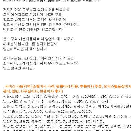
아이스박스에다 냉장/냉동 식품을 분리해서 포장을 해드립니다
깨지기 쉬운 그릇들과 식기들 유리제품들을
모두 에어캡으로 꼼꼼하게 싸드리구요
집으로 옮기고 나서는 고객이 사용하기에
좋도록 동선을 고려해서 정리 정돈까지 완벽하게!
냉장고 속 안도 깨끗하게 해드린답니다
큰 가구와 가전제품의 배치 당연히 해드리구요
시계설치 블라인드를 설치하는일도
말만해주시면 다 해드립니다.
보기싫은 늘어진 선정리,미세먼지 제거와 살균
소독까지, 쓰레기정리까지 마무리 하고 갑니다!^^
믿고 맡겨만 주세요~
- 서비스 가능지역 (소형이사 가격, 원룸이사 비용, 투룸이사 추천, 오피스텔포장이
센터, 일반, 사무실이사, 보관이사 후기)
서울-도봉구, 노원구, 강북구, 은평구, 성북구, 중랑구, 동대문구, 광진구, 성동구, 용산
남구, 서초구, 관악구, 동작구, 금천구, 영등포구, 양천구, 구로구, 강서구
도봉동, 방학동, 쌍문동, 창동, 공릉동, 상계동, 월계동, 중계동, 하계동, 중계본동, 갈
동, 역촌동, 응암동, 증산동, 진관동, 길음동, 돈암동, 동선동,
동소문동, 보문동, 삼선동, 석관동, 성북동, 안암동, 장위동, 종암동, 하월곡동, 상월곡동
답십리동, 신설동, 용두동, 이문동, 장안동, 전농동, 제기동, 회기동,
휘경동, 광장동, 구의동, 군자동, 도곡동, 능동, 자양동, 중곡동, 화양동, 금호동, 마장
리동, 갈현동, 남영동, 도원동, 동자동, 문배동, 보광동, 서빙고동, 신계동,