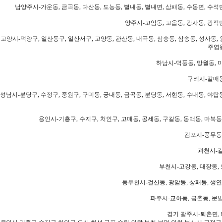
남양주시-가운동, 금곡동, 다산동, 도농동, 별내동, 별내면, 삼패동, 수동면, 수석면
양주시-고암동, 고읍동, 광사동, 광적면
고양시-덕양구, 일산동구, 일산서구, 고양동, 관산동, 내곡동, 삼숭동, 삼송동, 성사동, 
주엽동
하남시-덕풍동, 망월동, 미
구리시-갈매동
성남시-분당구, 수정구, 중원구, 구미동, 궁내동, 금곡동, 분당동, 서현동, 수내동, 야탑동
용인시-기흥구, 수지구, 처인구, 고매동, 공세동, 구갈동, 동백동, 마북동
김포시-풍무동,
과천시-갈
부천시-고강동, 대장동, 
동두천시-걸산동, 광암동, 상패동, 생연동
파주시-교하동, 금촌동, 문발
경기 광주시-퇴촌면, 