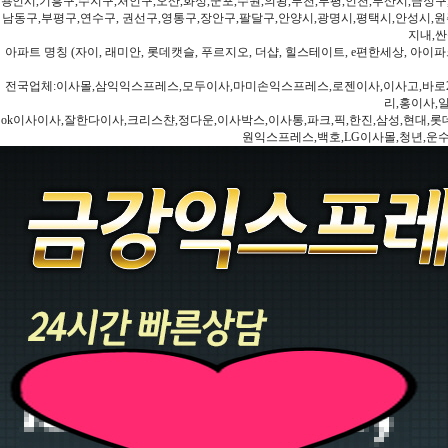
용인시,기흥구,수지구,처인구,오산,화성,군포,수원,의왕,부천,부평,인천,부산시,금정구
남동구,부평구,연수구, 권선구,영통구,장안구,팔달구,안양시,광명시,평택시,안성시,원주
지내,싼
아파트 명칭 (자이, 래미안, 롯데캣슬, 푸르지오, 더샵, 힐스테이트, e편한세상, 아이파크
전국업체:이사몰,삼익익스프레스,모두이사,마미손익스프레스,로젠이사,이사고,바로2
리,홍이사,
ok이사이사,잘한다이사,크리스챤,정다운,이사박스,이사통,파크,픽,한진,삼성,현대,롯데,파란
원익스프레스,백호,LG이사몰,청년,운수