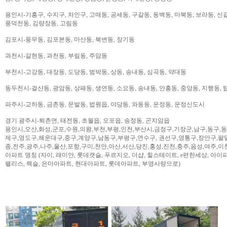
용인시-기흥구, 수지구, 처인구, 고매동, 공세동, 구갈동, 동백동, 마북동, 보라동, 신갈
풍덕천동, 김량장동, 고림동
김포시-풍무동, 김포본동, 마산동, 북변동, 장기동
과천시-갈현동, 과천동, 부림동, 주암동
부천시-고강동, 대장동, 도당동, 범박동, 상동, 송내동, 심곡동, 약대동
동두천시-걸산동, 광암동, 상패동, 생연동, 소요동, 송내동, 안흥동, 중앙동, 지행동, 
파주시-교하동, 금촌동, 문발동, 법원읍, 야당동, 와동동, 운정동, 운정신도시
경기 광주시-퇴촌면, 태전동, 초월읍, 오포읍, 송정동, 곤지암읍
용인시,오산,화성,군포,수원,의왕,부천,부평,인천,부산시,금정구,기장군,남구,동구,
제구,영도구,해운대구,중구,계양구,남동구,부평구,연수구, 권선구,영통구,장안구,팔
종,전주,광주,나주,울산,포항,구미,천안,아산,서산,당진,홍성,진천,충주,음성,여주,이
아파트 명칭 (자이, 래미안, 롯데캣슬, 푸르지오, 더샵, 힐스테이트, e편한세상, 아이파크,
팰리스, 렉슬, 은마아파트, 현대아파트, 롯데아파트, 부영사랑으로)