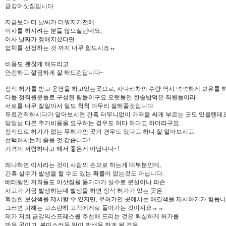
금강이삿짐입니다
지금보다 더 날씨가 더워지기전에
이사를 하시려는 분들 많으실텐데요,
이사 날짜가 정해지셨다면
업체를 선정하는 것 까지 너무 힘드시죠ㅠ
비용도 괜찮게 해드리고
안전하고 깔끔하게 잘 해드린답니다~
정식 허가를 받고 운영을 하고있는곳으로, 사다리차의 수량 역시 넉넉하게 보유를 
다들 정직원분들로 구성된 팀들이구요 오랫동안 한솥밥먹은 직원들이라
서로를 너무 잘알아서 일도 척척 마무리 잘해줄것입니다
무료견적하시다가 알아보시면 간혹 터무니없이 가격을 싸게 부르는 곳도 있을텐데요
당일날 다른 추가비용을 요구하는 경우도 허다 하다고 하더라구요.
정식으로 허가가 없는 무허가인 곳의 경우도 있다고 하니 잘 알아보시고
선택하시는게 좋을 것 같습니다!
가격이 저렴하다고 해서 좋은게 아닙니다~!
왜냐하면 이사라는 것이 사람의 손으로 하는게 대부분인데,
간혹 실수가 발생을 할 수도 있는 확률이 없는것도 아닙니다.
베테랑인 저희들도 이삿짐을 옮기다가 실수로 분실이나 파손
사고가 가끔 발생하는데 발생을 하면 정식 허가가 있는 곳은
확실한 보상책을 제시할 수 있지만, 무허가인 곳에서는 해결책을 제시하기가 힘듭니
그러면 피해는 고스란히 고객에게로 돌아가는 것이지요ㅠㅠ
제가 저희 금강익스프레스를 추천해 드리는 것은 확실하게 허가를
받은 곳이고, 불미스러운 일이 발생을 하게 될 경우