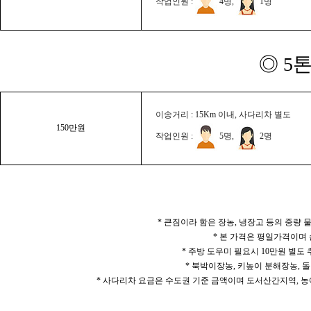
작업인원 :
4명,
1명
◎ 5
이송거리 : 15Km 이내, 사다리차 별도
150만원
작업인원 :
5명,
2명
* 큰짐이라 함은 장농, 냉장고 등의 중량
* 본 가격은 평일가격이며
* 주방 도우미 필요시 10만원 별도
* 북박이장농, 키높이 분해장농, 돌
* 사다리차 요금은 수도권 기준 금액이며 도서산간지역, 농