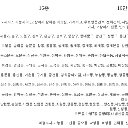
16층
16
- 서비스 가능지역 (포장이사 잘하는 이삿짐, 가격비교, 무료방문견적, 전화견적, 지
이사, 포장이사 전문, 반포
서울-도봉구, 노원구, 강북구, 은평구, 성북구, 중랑구, 동대문구, 광진구, 성동구, 용산구
도봉동, 방학동, 쌍문동, 창동, 공릉동, 상계동, 월계동, 중계동, 하계동, 중계본동, 갈현
동소문동, 보문동, 삼선동, 석관동, 성북동, 안암동, 장위동, 종암동, 하월곡동, 상월곡동,
휘경동, 광장동, 구의동, 군자동, 도곡동, 능동, 자양동, 중곡동, 화양동, 금호동, 마장동
용문동, 용산동, 이촌동, 구기동, 궁전동, 경희궁의아침, 내수동, 누상동, 동숭동, 명륜동
상수동, 상암동, 서교동, 성산동, 신수동, 신정동, 아현동, 연남동, 염리동, 용강동, 중동,
문정동, 방이동, 삼전동, 석촌동, 송파동, 신천동, 오금동, 오륜동, 잠실동, 개포동, 논현
초동
남현동,봉천동,서원동,신림동,인헌동,조원동,청룡동,청림동,행운동,노량진동,대방동,
월동,신정동
오류동,가양7동,공항6동,내발산동,
의정부시-가능동, 고산동, 금오동, 낙양동, 녹양동, 민락동, 산