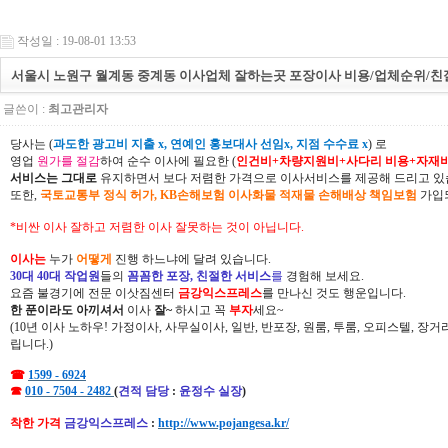
작성일 : 19-08-01 13:53
서울시 노원구 월계동 중계동 이사업체 잘하는곳 포장이사 비용/업체순위/친
글쓴이 :
최고관리자
당사는 (
과도한 광고비 지출 x, 연예인 홍보대사 선임x, 지점 수수료 x
) 로
영업
원가를 절감
하여 순수 이사에 필요한 (
인건비+차량지원비+사다리 비용+자재
서비스는 그대로
유지하면서 보다 저렴한 가격으로 이사서비스를 제공해 드리고 있
또한,
국토교통부 정식 허가, KB손해보험 이사화물 적재물 손해배상 책임보험
가입되
*비싼 이사 잘하고 저렴한 이사 잘못하는 것이 아닙니다.
이사는
누가
어떻게
진행 하느냐에 달려 있습니다.
30대 40대 작업원
들의
꼼꼼한 포장, 친절한 서비스
를
경험해 보세요.
요즘 불경기에 전문 이삿짐센터
금강익스프레스
를 만나신 것도 행운입니다.
한 푼이라도 아끼셔서
이사
잘~
하시고 꼭
부자
세요~
(10년 이사 노하우! 가정이사, 사무실이사, 일반, 반포장, 원룸, 투룸, 오피스텔, 장
립니다.)
☎
1599 - 6924
☎
010 - 7504 - 2482
(
견적 담당
:
윤정수 실장
)
착한 가격
금강익스프레스
:
http://www.pojangesa.kr/