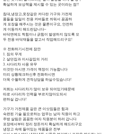
확실하게 보상책을 제시할 수 있는 곳이라는 점!!
침대,냉장고,옷장같은 커다란 가구와 가전제
품들을 일일이 전용 커버들로 씌워서 꼼꼼하
게 포장을 해주시는 것은 물론이구요, 안전하
게 이동까지 해드린답니다~
바닥면에도 찍힘이나 긁힘이 발생하지 않도록 모
두 전용 바닥재들을 깔고서 작업해드리구요!
※ 전화하기시전에 잠깐
1. 짐의 무게
2. 살던집과 이사갈집의 거리
3. 사다리차 사용 유무
이것만 아시면 가격이 책정이 가능합니다
미리 상황체크하신후 전화하시면
더욱 수월하게 견적상담을 하실수있습니다!
저희는 사다리차가 많이 보유 되어있기때문에
따로 사다리차 인력을 부르지않아도되서
편하실 겁니다!
가구가 가전제품 같은 큰 이삿짐들은 힘과
숙련된 기술 필요로하는 업무는 남자 직원이 하고
주방 살림은 꼼꼼한 여자 직원분이 하러 갑니다
포장에서부터 정리 정돈까지 확실하게 해드리구요
냉장고 속에 들어있는 제품들은 전부