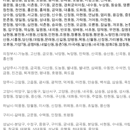
용문동, 용산동, 이촌동, 구기동, 궁전동, 경희궁의아침, 내수동, 누상동, 동숭동, 명륜
창천동, 천연동, 홍은동, 홍제동, 공덕동, 대흥동, 도화동, 동교동,
상수동, 상암동, 서교동, 성산동, 신수동, 신정동, 아현동, 연남동, 염리동, 용강동, 중동
둔촌동, 명일동, 상일동, 성내동, 암사동, 천호동, 가락동, 거여동, 마천동,
문정동, 방이동, 삼전동, 석촌동, 송파동, 신천동, 오금동, 오륜동, 잠실동, 개포동, 논
동, 압구정동, 역삼동, 일원동, 내곡동, 반포동, 방배동, 서초동, 양재동, 우면동, 잠원
남현동,봉천동,서원동,신림동,인헌동,조원동,청룡동,청림동,행운동,노량진동,대방동
산동,시흥동,당산동,대림동,문래동,신길동,양평동,목동,신월동,신정동,가리봉동,개봉
오류동,가양7동,공항6동,내발산동,등촌5동,마곡4동,발산동,내곡3동,방화2동,염창동
의정부시-가능동, 고산동, 금오동, 낙양동, 녹양동, 민락동, 산곡동, 송산동, 신곡동, 
흥선동
남양주시-가운동, 금곡동, 다산동, 도농동, 별내동, 별내면, 삼패동, 수동면, 수석면, 양
금동, 진건읍, 퇴계원면, 평내동, 호평동, 화도읍
양주시-고암동, 고읍동, 광사동, 광적면, 덕계동, 마전동, 만송동, 백석읍, 삼숭동, 옥
고양시-덕양구, 일산동구, 일산서구, 고양동, 관산동, 내곡동, 삼숭동, 삼송동, 성사동,
장항동, 정발산동, 중산동, 가좌동, 구산동, 대화동, 덕이동, 주엽동, 탄현동, 일산동,
하남시-덕풍동, 망월동, 미사동, 신장동, 위례동, 초이동, 초일동, 풍산동
구리시-갈매동, 교문동, 수택동, 인창동, 토평동
성남시-분당구, 수정구, 중원구, 구미동, 궁내동, 금곡동, 분당동, 서현동, 수내동, 야탑
동, 창곡동, 태평동, 상대원동, 성남동, 은행동, 하대원동, 중앙동