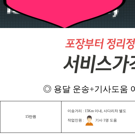
◎ 용달 운송+기사도움 이
이송거리 : 15Km 이내, 사다리차 별도
15만원
작업인원 :
기사 1명 도움