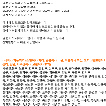
별로 안되길래 마지막 빠르게 도와드리고
바로 이사를 시작했습니다.
이사당일 다 포장하려고 했는데 생각보다 짐이 많아서
다 못쌋다고 하시더구요~
이사 깨알팁도조금 알려드렸습니다.
엘리베이터가 없는 곳이라 계단으로 조심조심 옮겼습니다.
짐이 더러워지지 않게 담요로 덮어드리기도 했답니다!
원룸 이사 새내기도 쉽게 이사할 수 있는 포장이사
전화한통으로 해결 가능합니다.
- 서비스 가능지역 (소형이사 가격, 원룸이사 비용, 투룸이사 추천, 오피스텔포장이
센터, 일반, 사무실이사, 보관이사 후기)
서울-도봉구, 노원구, 강북구, 은평구, 성북구, 중랑구, 동대문구, 광진구, 성동구, 용산
남구, 서초구, 관악구, 동작구, 금천구, 영등포구, 양천구, 구로구, 강서구
도봉동, 방학동, 쌍문동, 창동, 공릉동, 상계동, 월계동, 중계동, 하계동, 중계본동, 갈
동, 역촌동, 응암동, 증산동, 진관동, 길음동, 돈암동, 동선동,
동소문동, 보문동, 삼선동, 석관동, 성북동, 안암동, 장위동, 종암동, 하월곡동, 상월곡동
답십리동, 신설동, 용두동, 이문동, 장안동, 전농동, 제기동, 회기동,
휘경동, 광장동, 구의동, 군자동, 도곡동, 능동, 자양동, 중곡동, 화양동, 금호동, 마장
리동, 갈현동, 남영동, 도원동, 동자동, 문배동, 보광동, 서빙고동, 신계동,
용문동, 용산동, 이촌동, 구기동, 궁전동, 경희궁의아침, 내수동, 누상동, 동숭동, 명륜
창천동, 천연동, 홍은동, 홍제동, 공덕동, 대흥동, 도화동, 동교동,