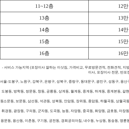
11~12층
12
13층
13
14층
14
15층
15
16층
16
- 서비스 가능지역 (포장이사 잘하는 이삿짐, 가격비교, 무료방문견적, 전화견적, 지
이사, 포장이사 전문, 반포
서울-도봉구, 노원구, 강북구, 은평구, 성북구, 중랑구, 동대문구, 광진구, 성동구, 용산구
도봉동, 방학동, 쌍문동, 창동, 공릉동, 상계동, 월계동, 중계동, 하계동, 중계본동, 갈현
동소문동, 보문동, 삼선동, 석관동, 성북동, 안암동, 장위동, 종암동, 하월곡동, 상월곡동,
휘경동, 광장동, 구의동, 군자동, 도곡동, 능동, 자양동, 중곡동, 화양동, 금호동, 마장동
용문동, 용산동, 이촌동, 구기동, 궁전동, 경희궁의아침, 내수동, 누상동, 동숭동, 명륜동