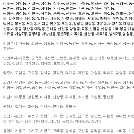
상수동, 상암동, 서교동, 성산동, 신수동, 신정동, 아현동, 연남동, 염리동, 용강동, 중동
둔촌동, 명일동, 상일동, 성내동, 암사동, 천호동, 가락동, 거여동, 마천동,
문정동, 방이동, 삼전동, 석촌동, 송파동, 신천동, 오금동, 오륜동, 잠실동, 개포동, 논
동, 압구정동, 역삼동, 일원동, 내곡동, 반포동, 방배동, 서초동, 양재동, 우면동, 잠원
남현동,봉천동,서원동,신림동,인헌동,조원동,청룡동,청림동,행운동,노량진동,대방동
산동,시흥동,당산동,대림동,문래동,신길동,양평동,목동,신월동,신정동,가리봉동,개봉
오류동,가양7동,공항6동,내발산동,등촌5동,마곡4동,발산동,내곡3동,방화2동,염창동
의정부시-가능동, 고산동, 금오동, 낙양동, 녹양동, 민락동, 산곡동, 송산동, 신곡동, 
흥선동
남양주시-가운동, 금곡동, 다산동, 도농동, 별내동, 별내면, 삼패동, 수동면, 수석면, 양
금동, 진건읍, 퇴계원면, 평내동, 호평동, 화도읍
양주시-고암동, 고읍동, 광사동, 광적면, 덕계동, 마전동, 만송동, 백석읍, 삼숭동, 옥
고양시-덕양구, 일산동구, 일산서구, 고양동, 관산동, 내곡동, 삼숭동, 삼송동, 성사동,
장항동, 정발산동, 중산동, 가좌동, 구산동, 대화동, 덕이동, 주엽동, 탄현동, 일산동,
하남시-덕풍동, 망월동, 미사동, 신장동, 위례동, 초이동, 초일동, 풍산동
구리시-갈매동, 교문동, 수택동, 인창동, 토평동
성남시-분당구, 수정구, 중원구, 구미동, 궁내동, 금곡동, 분당동, 서현동, 수내동, 야탑
동, 창곡동, 태평동, 상대원동, 성남동, 은행동, 하대원동, 중앙동
용인시-기흥구, 수지구, 처인구, 고매동, 공세동, 구갈동, 동백동, 마북동, 보라동, 신갈