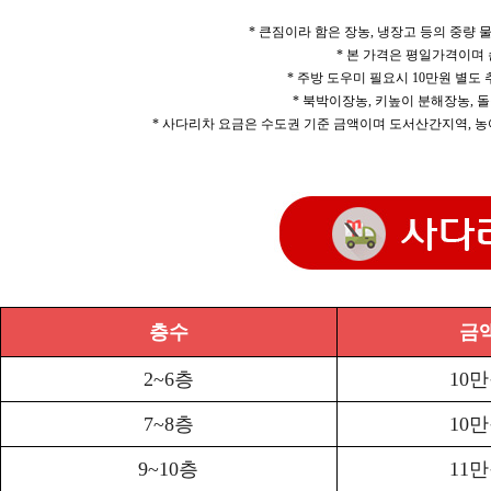
* 큰짐이라 함은 장농, 냉장고 등의 중량
* 본 가격은 평일가격이며
* 주방 도우미 필요시 10만원 별도
* 북박이장농, 키높이 분해장농, 돌
* 사다리차 요금은 수도권 기준 금액이며 도서산간지역, 농
층수
금
2~6층
10
7~8층
10
9~10층
11