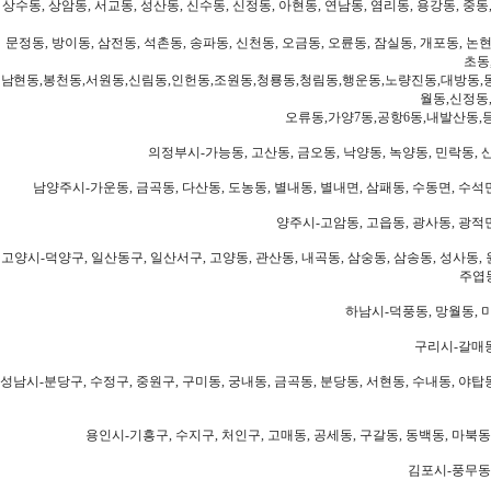
상수동, 상암동, 서교동, 성산동, 신수동, 신정동, 아현동, 연남동, 염리동, 용강동, 중동,
문정동, 방이동, 삼전동, 석촌동, 송파동, 신천동, 오금동, 오륜동, 잠실동, 개포동, 논현
초동
남현동,봉천동,서원동,신림동,인헌동,조원동,청룡동,청림동,행운동,노량진동,대방동,
월동,신정동
오류동,가양7동,공항6동,내발산동,
의정부시-가능동, 고산동, 금오동, 낙양동, 녹양동, 민락동, 산
남양주시-가운동, 금곡동, 다산동, 도농동, 별내동, 별내면, 삼패동, 수동면, 수석면
양주시-고암동, 고읍동, 광사동, 광적면
고양시-덕양구, 일산동구, 일산서구, 고양동, 관산동, 내곡동, 삼숭동, 삼송동, 성사동, 
주엽동
하남시-덕풍동, 망월동, 미
구리시-갈매동
성남시-분당구, 수정구, 중원구, 구미동, 궁내동, 금곡동, 분당동, 서현동, 수내동, 야탑동
용인시-기흥구, 수지구, 처인구, 고매동, 공세동, 구갈동, 동백동, 마북동
김포시-풍무동,