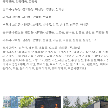
풍덕천동, 김량장동, 고림동
김포시-풍무동, 김포본동, 마산동, 북변동, 장기동
과천시-갈현동, 과천동, 부림동, 주암동
부천시-고강동, 대장동, 도당동, 범박동, 상동, 송내동, 심곡동, 약대동
동두천시-걸산동, 광암동, 상패동, 생연동, 소요동, 송내동, 안흥동, 중앙동, 지행동, 
파주시-교하동, 금촌동, 문발동, 법원읍, 야당동, 와동동, 운정동, 운정신도시
경기 광주시-퇴촌면, 태전동, 초월읍, 오포읍, 송정동, 곤지암읍
용인시,오산,화성,군포,수원,의왕,부천,부평,인천,부산시,금정구,기장군,남구,동구,
제구,영도구,해운대구,중구,계양구,남동구,부평구,연수구, 권선구,영통구,장안구,팔
종,전주,광주,나주,울산,포항,구미,천안,아산,서산,당진,홍성,진천,충주,음성,여주,이
아파트 명칭 (자이, 래미안, 롯데캣슬, 푸르지오, 더샵, 힐스테이트, e편한세상, 아이파크,
팰리스, 렉슬, 은마아파트, 현대아파트, 롯데아파트, 부영사랑으로)