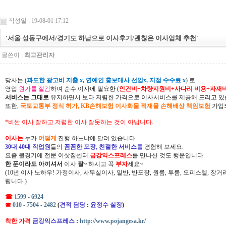
작성일 : 19-08-01 17:12
'서울 성동구에서/경기도 하남으로 이사후기/괜찮은 이사업체 추천'
글쓴이 :
최고관리자
당사는 (
과도한 광고비 지출 x, 연예인 홍보대사 선임x, 지점 수수료 x
) 로
영업
원가를 절감
하여 순수 이사에 필요한 (
인건비+차량지원비+사다리 비용+자재
서비스는 그대로
유지하면서 보다 저렴한 가격으로 이사서비스를 제공해 드리고 있
또한,
국토교통부 정식 허가, KB손해보험 이사화물 적재물 손해배상 책임보험
가입되
*비싼 이사 잘하고 저렴한 이사 잘못하는 것이 아닙니다.
이사는
누가
어떻게
진행 하느냐에 달려 있습니다.
30대 40대 작업원
들의
꼼꼼한 포장, 친절한 서비스
를
경험해 보세요.
요즘 불경기에 전문 이삿짐센터
금강익스프레스
를 만나신 것도 행운입니다.
한 푼이라도 아끼셔서
이사
잘~
하시고 꼭
부자
세요~
(10년 이사 노하우! 가정이사, 사무실이사, 일반, 반포장, 원룸, 투룸, 오피스텔, 장
립니다.)
☎
1599 - 6924
☎
010 - 7504 - 2482
(
견적 담당
:
윤정수 실장
)
착한 가격
금강익스프레스
:
http://www.pojangesa.kr/