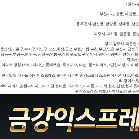
과천시-갈
부천시-고강동, 대장동, 
동두천시-걸산동, 광암동, 상패동, 생연동
파주시-교하동, 금촌동, 문발
경기 광주시-퇴촌면, 
용인시,기흥구,수지구,처인구,오산,화성,군포,수원,의왕,부천,부평,인천,부산시,금정구
남동구,부평구,연수구, 권선구,영통구,장안구,팔달구,안양시,광명시,평택시,안성시,원주
지내,싼
아파트 명칭 (자이, 래미안, 롯데캣슬, 푸르지오, 더샵, 힐스테이트, e편한세상, 아이파크
전국업체:이사몰,삼익익스프레스,모두이사,마미손익스프레스,로젠이사,이사고,바로2
리,홍이사,
ok이사이사,잘한다이사,크리스챤,정다운,이사박스,이사통,파크,픽,한진,삼성,현대,롯데,파란
원익스프레스,백호,LG이사몰,청년,운수