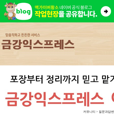
커뮤니티 > 질문과답변