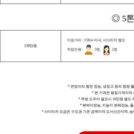
◎ 5
이송거리 : 15Km 이내, 사다리차 별도
150만원
작업인원 :
5명,
2명
* 큰짐이라 함은 장농, 냉장고 등의 중량
* 본 가격은 평일가격이며
* 주방 도우미 필요시 10만원 별도
* 북박이장농, 키높이 분해장농, 돌
* 사다리차 요금은 수도권 기준 금액이며 도서산간지역, 농