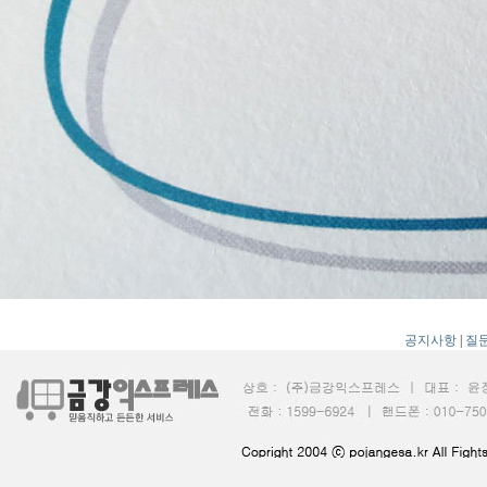
공지사항
|
질