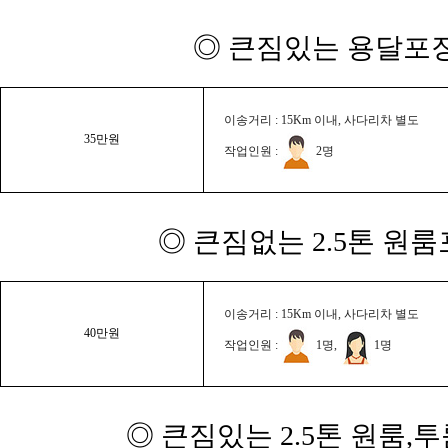
◎ 큰짐있는 용달포장
이송거리 : 15Km 이내, 사다리차 별도
35만원
작업인원 :
2명
◎ 큰짐없는 2.5톤 원룸
이송거리 : 15Km 이내, 사다리차 별도
40만원
작업인원 :
1명,
1명
◎ 큰짐있는 2.5톤 원룸,