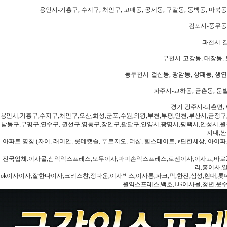
용인시-기흥구, 수지구, 처인구, 고매동, 공세동, 구갈동, 동백동, 마북동
김포시-풍무동,
과천시-갈
부천시-고강동, 대장동, 
동두천시-걸산동, 광암동, 상패동, 생연동
파주시-교하동, 금촌동, 문발
경기 광주시-퇴촌면, 
용인시,기흥구,수지구,처인구,오산,화성,군포,수원,의왕,부천,부평,인천,부산시,금정구
남동구,부평구,연수구, 권선구,영통구,장안구,팔달구,안양시,광명시,평택시,안성시,원주
지내,싼
아파트 명칭 (자이, 래미안, 롯데캣슬, 푸르지오, 더샵, 힐스테이트, e편한세상, 아이파크
전국업체:이사몰,삼익익스프레스,모두이사,마미손익스프레스,로젠이사,이사고,바로2
리,홍이사,
ok이사이사,잘한다이사,크리스챤,정다운,이사박스,이사통,파크,픽,한진,삼성,현대,롯데,파란
원익스프레스,백호,LG이사몰,청년,운수