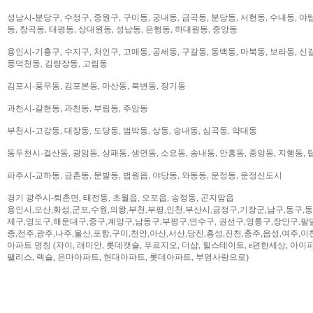
성남시-분당구, 수정구, 중원구, 구미동, 궁내동, 금곡동, 분당동, 서현동, 수내동, 야탑
동, 창곡동, 태평동, 상대원동, 성남동, 은행동, 하대원동, 중앙동
용인시-기흥구, 수지구, 처인구, 고매동, 공세동, 구갈동, 동백동, 마북동, 보라동, 신갈
풍덕천동, 김량장동, 고림동
김포시-풍무동, 김포본동, 마산동, 북변동, 장기동
과천시-갈현동, 과천동, 부림동, 주암동
부천시-고강동, 대장동, 도당동, 범박동, 상동, 송내동, 심곡동, 약대동
동두천시-걸산동, 광암동, 상패동, 생연동, 소요동, 송내동, 안흥동, 중앙동, 지행동, 
파주시-교하동, 금촌동, 문발동, 법원읍, 야당동, 와동동, 운정동, 운정신도시
경기 광주시-퇴촌면, 태전동, 초월읍, 오포읍, 송정동, 곤지암읍
용인시,오산,화성,군포,수원,의왕,부천,부평,인천,부산시,금정구,기장군,남구,동구,
제구,영도구,해운대구,중구,계양구,남동구,부평구,연수구, 권선구,영통구,장안구,팔
종,전주,광주,나주,울산,포항,구미,천안,아산,서산,당진,홍성,진천,충주,음성,여주,이
아파트 명칭 (자이, 래미안, 롯데캣슬, 푸르지오, 더샵, 힐스테이트, e편한세상, 아이파크,
팰리스, 렉슬, 은마아파트, 현대아파트, 롯데아파트, 부영사랑으로)