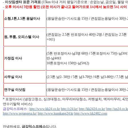
-
이삿짐센타 표준 가격표
(15km 이내 거리 평일기준으로 : 손없는날, 금요일, 월말 
- 오후 이사시 5만원 할인 (오전 이사가 끝나고 들어가므로 1시에서 늦으면 5시 사이
소형,1톤,1.5톤 용달이사
(용달운송만+기사도움 15만
/
큰짐없는용달이사 30만-
(큰짐없는 2.5톤 반포장이사 40만-2명
/
큰짐있는 2.5톤
원, 투룸, 오피스텔 이사
+여1)
(5톤 반포장이사-남3명 60만
/
5톤포장이사 75만-남3여
가정집 이사
만-남4여1
10톤포장이사 150만-남5여2)
사무실 이사
(2.5톤 남2- 50만
/
5톤 남3-70만
/
6톤 남3-80만
/
7.5톤 
연구실 이삿짐
(용달운송만+기사도움 15만
/
큰짐없는용달이사 30만-
* 포장이사시 (냉장고청소, 싱크대청소, 마무리바닦청소, 커텐설치, 액자마무리, 4
연수기탈착 서비스)
금강익스프레스
:
http://www.kk24.co.kr
http://c24.kr/
http://kk2424.co.kr/
http://un24.co.k
http://www.pojangesa.kr/
http://www.kumkang24.kr
http://www.kk2482.com
안녕하세요,
금강익스프레스
입니다.