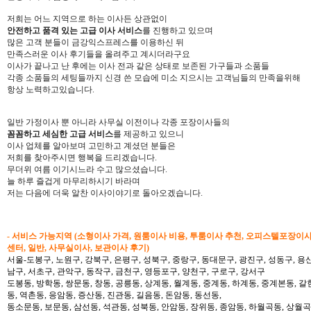
저희는 어느 지역으로 하는 이사든 상관없이
안전하고 품격 있는 고급 이사 서비스
를 진행하고 있으며
많은 고객 분들이 금강익스프레스를 이용하신 뒤
만족스러운 이사 후기들을 올려주고 계시더라구요
이사가 끝나고 난 후에는 이사 전과 같은 상태로 보존된 가구들과 소품들
각종 소품들의 세팅들까지 신경 쓴 모습에 미소 지으시는 고객님들의 만족을위해
항상 노력하고있습니다.
일반 가정이사 뿐 아니라 사무실 이전이나 각종 포장이사들의
꼼꼼하고 세심한 고급 서비스
를 제공하고 있으니
이사 업체를 알아보며 고민하고 계셨던 분들은
저희를 찾아주시면 행복을 드리겠습니다.
무더위 여름 이기시느라 수고 많으셨습니다.
늘 하루 즐겁게 마무리하시기 바라며
저는 다음에 더욱 알찬 이사이야기로 돌아오겠습니다.
- 서비스 가능지역 (소형이사 가격, 원룸이사 비용, 투룸이사 추천, 오피스텔포장이
센터, 일반, 사무실이사, 보관이사 후기)
서울-도봉구, 노원구, 강북구, 은평구, 성북구, 중랑구, 동대문구, 광진구, 성동구, 용산
남구, 서초구, 관악구, 동작구, 금천구, 영등포구, 양천구, 구로구, 강서구
도봉동, 방학동, 쌍문동, 창동, 공릉동, 상계동, 월계동, 중계동, 하계동, 중계본동, 갈
동, 역촌동, 응암동, 증산동, 진관동, 길음동, 돈암동, 동선동,
동소문동, 보문동, 삼선동, 석관동, 성북동, 안암동, 장위동, 종암동, 하월곡동, 상월곡동