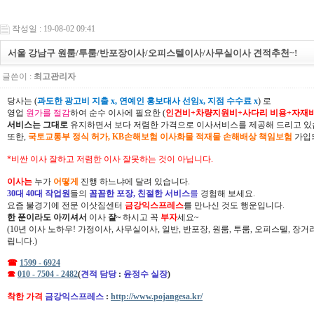
작성일 : 19-08-02 09:41
서울 강남구 원룸/투룸/반포장이사/오피스텔이사/사무실이사 견적추천~!
글쓴이 :
최고관리자
당사는 (
과도한 광고비 지출 x, 연예인 홍보대사 선임x, 지점 수수료 x
) 로
영업
원가를 절감
하여 순수 이사에 필요한 (
인건비+차량지원비+사다리 비용+자재
서비스는 그대로
유지하면서 보다 저렴한 가격으로 이사서비스를 제공해 드리고 있
또한,
국토교통부 정식 허가, KB손해보험 이사화물 적재물 손해배상 책임보험
가입되
*비싼 이사 잘하고 저렴한 이사 잘못하는 것이 아닙니다.
이사는
누가
어떻게
진행 하느냐에 달려 있습니다.
30대 40대 작업원
들의
꼼꼼한 포장, 친절한 서비스
를
경험해 보세요.
요즘 불경기에 전문 이삿짐센터
금강익스프레스
를 만나신 것도 행운입니다.
한 푼이라도 아끼셔서
이사
잘~
하시고 꼭
부자
세요~
(10년 이사 노하우! 가정이사, 사무실이사, 일반, 반포장, 원룸, 투룸, 오피스텔, 장
립니다.)
☎
1599 - 6924
☎
010 - 7504 - 2482
(
견적 담당
:
윤정수 실장
)
착한 가격
금강익스프레스
:
http://www.pojangesa.kr/