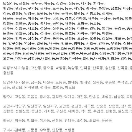
답십리동, 신설동, 용두동, 이문동, 장안동, 전농동, 제기동, 회기동,
휘경동, 광장동, 구의동, 군자동, 도곡동, 능동, 자양동, 중곡동, 화양동, 금호동, 마장
리동, 갈현동, 남영동, 도원동, 동자동, 문배동, 보광동, 서빙고동, 신계동,
용문동, 용산동, 이촌동, 구기동, 궁전동, 경희궁의아침, 내수동, 누상동, 동숭동, 명륜
창천동, 천연동, 홍은동, 홍제동, 공덕동, 대흥동, 도화동, 동교동,
상수동, 상암동, 서교동, 성산동, 신수동, 신정동, 아현동, 연남동, 염리동, 용강동, 중동
둔촌동, 명일동, 상일동, 성내동, 암사동, 천호동, 가락동, 거여동, 마천동,
문정동, 방이동, 삼전동, 석촌동, 송파동, 신천동, 오금동, 오륜동, 잠실동, 개포동, 논
동, 압구정동, 역삼동, 일원동, 내곡동, 반포동, 방배동, 서초동, 양재동, 우면동, 잠원
남현동,봉천동,서원동,신림동,인헌동,조원동,청룡동,청림동,행운동,노량진동,대방동
산동,시흥동,당산동,대림동,문래동,신길동,양평동,목동,신월동,신정동,가리봉동,개봉
오류동,가양7동,공항6동,내발산동,등촌5동,마곡4동,발산동,내곡3동,방화2동,염창동
의정부시-가능동, 고산동, 금오동, 낙양동, 녹양동, 민락동, 산곡동, 송산동, 신곡동, 
흥선동
남양주시-가운동, 금곡동, 다산동, 도농동, 별내동, 별내면, 삼패동, 수동면, 수석면, 양
금동, 진건읍, 퇴계원면, 평내동, 호평동, 화도읍
양주시-고암동, 고읍동, 광사동, 광적면, 덕계동, 마전동, 만송동, 백석읍, 삼숭동, 옥
고양시-덕양구, 일산동구, 일산서구, 고양동, 관산동, 내곡동, 삼숭동, 삼송동, 성사동,
장항동, 정발산동, 중산동, 가좌동, 구산동, 대화동, 덕이동, 주엽동, 탄현동, 일산동,
하남시-덕풍동, 망월동, 미사동, 신장동, 위례동, 초이동, 초일동, 풍산동
구리시-갈매동, 교문동, 수택동, 인창동, 토평동