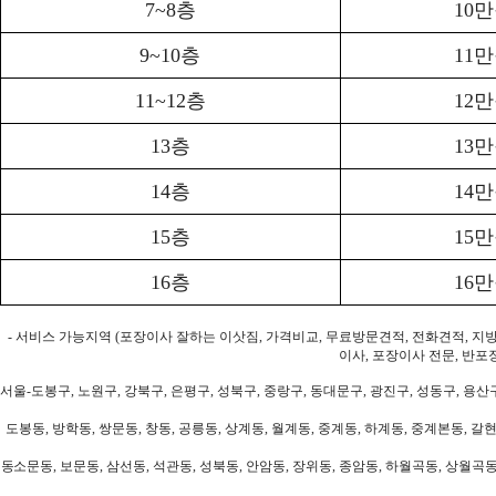
7~8층
10
9~10층
11
11~12층
12
13층
13
14층
14
15층
15
16층
16
- 서비스 가능지역 (포장이사 잘하는 이삿짐, 가격비교, 무료방문견적, 전화견적, 지
이사, 포장이사 전문, 반포
서울-도봉구, 노원구, 강북구, 은평구, 성북구, 중랑구, 동대문구, 광진구, 성동구, 용산구
도봉동, 방학동, 쌍문동, 창동, 공릉동, 상계동, 월계동, 중계동, 하계동, 중계본동, 갈현
동소문동, 보문동, 삼선동, 석관동, 성북동, 안암동, 장위동, 종암동, 하월곡동, 상월곡동,