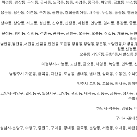
휘경동, 광장동, 구의동, 군자동, 도곡동, 능동, 자양동, 중곡동, 화양동, 금호동, 마장동
용문동, 용산동, 이촌동, 구기동, 궁전동, 경희궁의아침, 내수동, 누상동, 동숭동, 명륜동
상수동, 상암동, 서교동, 성산동, 신수동, 신정동, 아현동, 연남동, 염리동, 용강동, 중동,
문정동, 방이동, 삼전동, 석촌동, 송파동, 신천동, 오금동, 오륜동, 잠실동, 개포동, 논현
초동
남현동,봉천동,서원동,신림동,인헌동,조원동,청룡동,청림동,행운동,노량진동,대방동,
월동,신정동
오류동,가양7동,공항6동,내발산동,
의정부시-가능동, 고산동, 금오동, 낙양동, 녹양동, 민락동, 산
남양주시-가운동, 금곡동, 다산동, 도농동, 별내동, 별내면, 삼패동, 수동면, 수석면
양주시-고암동, 고읍동, 광사동, 광적면
고양시-덕양구, 일산동구, 일산서구, 고양동, 관산동, 내곡동, 삼숭동, 삼송동, 성사동, 
주엽동
하남시-덕풍동, 망월동, 미
구리시-갈매동
성남시-분당구, 수정구, 중원구, 구미동, 궁내동, 금곡동, 분당동, 서현동, 수내동, 야탑동