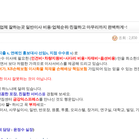
업체 잘하는곳 일반이사 비용/업체순위/친절하고 마무리까지 완벽하게~!
조회 : 2,850
출 x, 연예인 홍보대사 선임x, 지점 수수료 x
) 로
순수 이사에 필요한 (
인건비+차량지원비+사다리 비용+자재비+옵션비용
) 만을 최소
면서 보다 저렴한 가격으로 이사서비스를 제공해 드리고 있습니다.
허가, KB손해보험 이사화물 적재물 손해배상 책임보험
가입되어 있는 믿을 수 있는 전
한 이사 잘못하는 것이 아닙니다.
 하느냐에 달려 있습니다.
꼼꼼한 포장, 친절한 서비스
를
경험해 보세요.
삿짐센터
금강익스프레스
를 만나신 것도 행운입니다.
이사
잘~
하시고 꼭
부자
세요~
정이사, 사무실이사, 일반, 반포장, 원룸, 투룸, 오피스텔, 장거리, 연구실, 대학교, 빌딩
적 담당
:
윤정수 실장
)