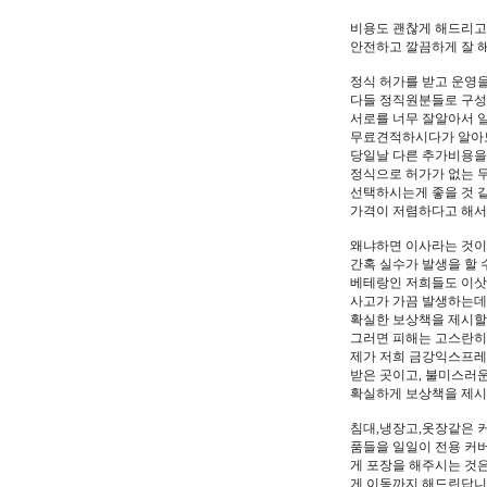
​비용도 괜찮게 해드리고
안전하고 깔끔하게 잘 
정식 허가를 받고 운영
다들 정직원분들로 구성
서로를 너무 잘알아서 
무료견적하시다가 알아보
당일날 다른 추가비용을
정식으로 허가가 없는 
선택하시는게 좋을 것 
가격이 저렴하다고 해서
왜냐하면 이사라는 것이
간혹 실수가 발생을 할 
베테랑인 저희들도 이삿
사고가 가끔 발생하는데
확실한 보상책을 제시할
그러면 피해는 고스란히
제가 저희 금강익스프레
받은 곳이고, 불미스러운
확실하게 보상책을 제시할
침대,냉장고,옷장같은 
품들을 일일이 전용 커
게 포장을 해주시는 것
게 이동까지 해드린답니