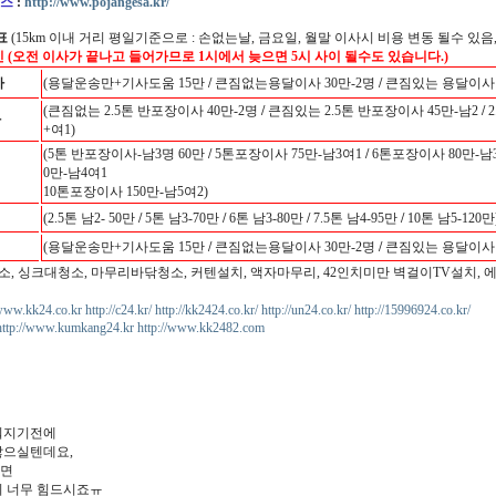
스
:
http://www.pojangesa.kr/
표
(15km 이내 거리 평일기준으로 : 손없는날, 금요일, 월말 이사시 비용 변동 될수 있음,
인 (오전 이사가 끝나고 들어가므로 1시에서 늦으면 5시 사이 될수도 있습니다.)
사
(용달운송만+기사도움 15만
/
큰짐없는용달이사 30만-2명
/
큰짐있는 용달이사 3
(큰짐없는 2.5톤 반포장이사 40만-2명
/
큰짐있는 2.5톤 반포장이사 45만-남2
/
2
사
+여1)
(5톤 반포장이사-남3명 60만
/
5톤포장이사 75만-남3여1
/
6톤포장이사 80만-남
0만-남4여1
10톤포장이사 150만-남5여2)
(2.5톤 남2- 50만
/
5톤 남3-70만
/
6톤 남3-80만
/
7.5톤 남4-95만
/
10톤 남5-120만
(용달운송만+기사도움 15만
/
큰짐없는용달이사 30만-2명
/
큰짐있는 용달이사 3
소, 싱크대청소, 마무리바닦청소, 커텐설치, 액자마무리, 42인치미만 벽걸이TV설치, 
/www.kk24.co.kr
http://c24.kr/
http://kk2424.co.kr/
http://un24.co.kr/
http://15996924.co.kr/
http://www.kumkang24.kr
http://www.kk2482.com
워지기전에
많으실텐데요,
다면
지 너무 힘드시죠ㅠ