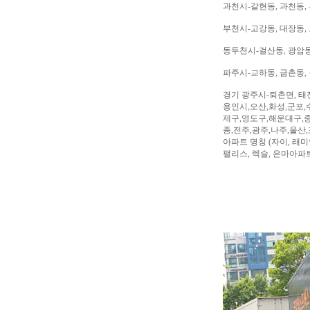
과천시-갈현동, 과천동,
부천시-고강동, 대장동, 
동두천시-걸산동, 광암동,
파주시-교하동, 금촌동, 
경기 광주시-퇴촌면, 태
용인시,오산,화성,군포,
제구,영도구,해운대구,중
종,전주,광주,나주,울산
아파트 명칭 (자이, 래미안
팰리스, 렉슬, 은마아파