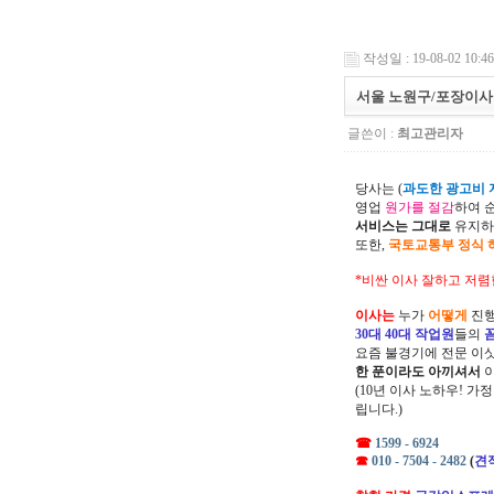
작성일 : 19-08-02 10:46
서울 노원구/포장이사
글쓴이 :
최고관리자
당사는 (
과도한 광고비 지
영업
원가를 절감
하여 
서비스는 그대로
유지하
또한,
국토교통부 정식 
*비싼 이사 잘하고 저렴
이사는
누가
어떻게
진행
30대 40대 작업원
들의
요즘 불경기에 전문 이
한 푼이라도 아끼셔서
(10년 이사 노하우! 가
립니다.)
☎
1599 - 6924
☎
010 - 7504 - 2482
(
견