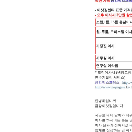
착한 가격
금강익스프레
-
이삿짐센타 표준 가격
- 오후 이사시 5만원 할
소형,1톤,1.5톤 용달이
원, 투룸, 오피스텔 이
가정집 이사
사무실 이사
연구실 이삿짐
* 포장이사시 (냉장고청
연수기탈착 서비스)
금강익스프레스
:
http:/
http://www.pojangesa.kr/
안녕하십니까
금강이삿짐입니다
지금보다 더 날씨가 더
이사를 하시려는 분들 
이사 날짜가 정해지셨
업체를 선정하는 것 까