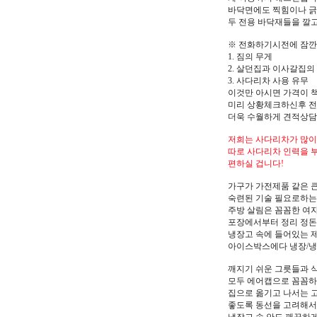
바닥면에도 찍힘이나 긁
두 전용 바닥재들을 깔
※ 전화하기시전에 잠깐
1. 짐의 무게
2. 살던집과 이사갈집의
3. 사다리차 사용 유무
이것만 아시면 가격이 
미리 상황체크하신후 
더욱 수월하게 견적상담
저희는 사다리차가 많이
따로 사다리차 인력을
편하실 겁니다!
가구가 가전제품 같은 
숙련된 기술 필요로하는
주방 살림은 꼼꼼한 여
포장에서부터 정리 정
냉장고 속에 들어있는 
아이스박스에다 냉장/냉
깨지기 쉬운 그릇들과 
모두 에어캡으로 꼼꼼
집으로 옮기고 나서는 
좋도록 동선을 고려해서