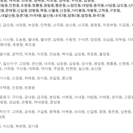
일원동, 내곡동, 반포동, 방배동, 서초동, 양재동, 우면동, 잠원동,
신림동,인헌동,조원동,청룡동,청림동,행운동,노량진동,대방동,동작동,사당동,상도동,신
림동,문래동,신길동,양평동,목동,신월동,신정동,가리봉동,개봉동,고척동,구로동,
,내발산동,등촌5동,마곡4동,발산동,내곡3동,방화2동,염창동,화곡1동
 금오동, 낙양동, 녹양동, 민락동, 산곡동, 송산동, 신곡동, 용현동, 의정부동, 지금동, 
 다산동, 도농동, 별내동, 별내면, 삼패동, 수동면, 수석면, 양정동, 오남읍, 와부읍, 이
 평내동, 호평동, 화도읍
광사동, 광적면, 덕계동, 마전동, 만송동, 백석읍, 삼숭동, 옥정동, 율정동
 일산서구, 고양동, 관산동, 내곡동, 삼숭동, 삼송동, 성사동, 원당동, 원흥동, 신원동, 
, 가좌동, 구산동, 대화동, 덕이동, 주엽동, 탄현동, 일산동, 송산동
미사동, 신장동, 위례동, 초이동, 초일동, 풍산동
 수택동, 인창동, 토평동
중원구, 구미동, 궁내동, 금곡동, 분당동, 서현동, 수내동, 야탑동, 이매동, 정자동, 고등
대원동, 성남동, 은행동, 하대원동, 중앙동
처인구, 고매동, 공세동, 구갈동, 동백동, 마북동, 보라동, 신갈동, 중동, 동천동, 상현동,
림동
, 마산동, 북변동, 장기동