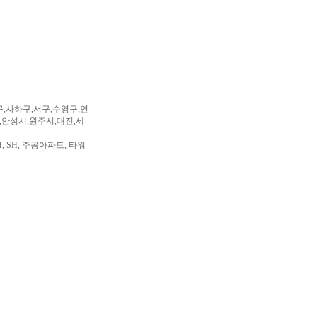
구,사하구,서구,수영구,연
,안성시,원주시,대전,세
, SH, 주공아파트, 타워