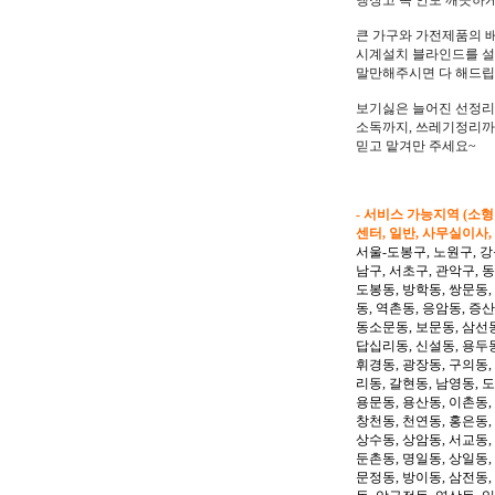
냉장고 속 안도 깨끗하
큰 가구와 가전제품의 
시계설치 블라인드를 
말만해주시면 다 해드립
보기싫은 늘어진 선정리
소독까지, 쓰레기정리까지
믿고 맡겨만 주세요~
- 서비스 가능지역 (소
센터, 일반, 사무실이사,
서울-도봉구, 노원구, 강
남구, 서초구, 관악구, 
도봉동, 방학동, 쌍문동,
동, 역촌동, 응암동, 증산
동소문동, 보문동, 삼선동
답십리동, 신설동, 용두동
휘경동, 광장동, 구의동,
리동, 갈현동, 남영동, 
용문동, 용산동, 이촌동,
창천동, 천연동, 홍은동,
상수동, 상암동, 서교동, 
둔촌동, 명일동, 상일동,
문정동, 방이동, 삼전동,