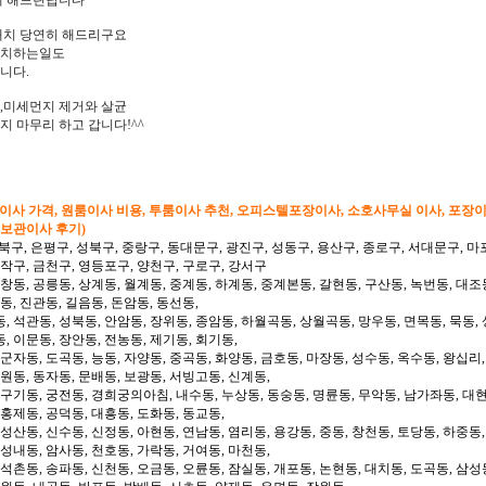
게 해드린답니다
배치 당연히 해드리구요
설치하는일도
니다.
,미세먼지 제거와 살균
 마무리 하고 갑니다!^^
형이사 가격, 원룸이사 비용, 투룸이사 추천, 오피스텔포장이사, 소호사무실 이사, 포장
 보관이사 후기)
북구, 은평구, 성북구, 중랑구, 동대문구, 광진구, 성동구, 용산구, 종로구, 서대문구, 마
동작구, 금천구, 영등포구, 양천구, 구로구, 강서구
 창동, 공릉동, 상계동, 월계동, 중계동, 하계동, 중계본동, 갈현동, 구산동, 녹번동, 대조
동, 진관동, 길음동, 돈암동, 동선동,
, 석관동, 성북동, 안암동, 장위동, 종암동, 하월곡동, 상월곡동, 망우동, 면목동, 묵동, 
, 이문동, 장안동, 전농동, 제기동, 회기동,
 군자동, 도곡동, 능동, 자양동, 중곡동, 화양동, 금호동, 마장동, 성수동, 옥수동, 왕십리
도원동, 동자동, 문배동, 보광동, 서빙고동, 신계동,
 구기동, 궁전동, 경희궁의아침, 내수동, 누상동, 동숭동, 명륜동, 무악동, 남가좌동, 대현
 홍제동, 공덕동, 대흥동, 도화동, 동교동,
성산동, 신수동, 신정동, 아현동, 연남동, 염리동, 용강동, 중동, 창천동, 토당동, 하중동,
 성내동, 암사동, 천호동, 가락동, 거여동, 마천동,
 석촌동, 송파동, 신천동, 오금동, 오륜동, 잠실동, 개포동, 논현동, 대치동, 도곡동, 삼성