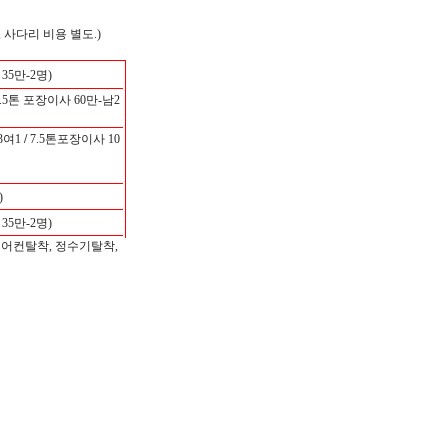
 사다리 비용 별도.)
5만-2명)
.5톤 포장이사 60만-남2
3여1
/
7.5톤포장이사 10
)
5만-2명)
에어컨탈착, 정수기탈착,