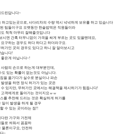
해드린답니다~
을 하고있는곳으로, 사다리차의 수량 역시 넉넉하게 보유를 하고 있습니다
된 팀들이구요 오랫동안 한솥밥먹은 직원들이라
일도 척척 마무리 잘해줄것입니다
시면 간혹 터무니없이 가격을 싸게 부르는 곳도 있을텐데요,
 요구하는 경우도 허다 하다고 하더라구요.
무허가인 곳의 경우도 있다고 하니 잘 알아보시고
같습니다!
 좋은게 아닙니다~!
 사람의 손으로 하는게 대부분인데,
수도 있는 확률이 없는것도 아닙니다.
짐을 옮기다가 실수로 분실이나 파손
 발생을 하면 정식 허가가 있는 곳은
 수 있지만, 무허가인 곳에서는 해결책을 제시하기가 힘듭니다!
 고객에게로 돌아가는 것이지요ㅠㅠ
스를 추천해 드리는 것은 확실하게 허가를
 일이 발생을 하게 될 경우
 수 있는 곳이라는 점!!
커다란 가구와 가전제
버들로 씌워서 꼼꼼하
은 물론이구요, 안전하
다~