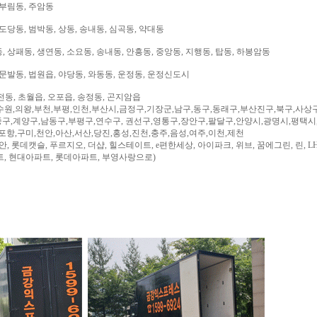
 부림동, 주암동
도당동, 범박동, 상동, 송내동, 심곡동, 약대동
 상패동, 생연동, 소요동, 송내동, 안흥동, 중앙동, 지행동, 탑동, 하봉암동
문발동, 법원읍, 야당동, 와동동, 운정동, 운정신도시
전동, 초월읍, 오포읍, 송정동, 곤지암읍
수원,의왕,부천,부평,인천,부산시,금정구,기장군,남구,동구,동래구,부산진구,북구,사상
구,계양구,남동구,부평구,연수구, 권선구,영통구,장안구,팔달구,안양시,광명시,평택시
,포항,구미,천안,아산,서산,당진,홍성,진천,충주,음성,여주,이천,제천
, 롯데캣슬, 푸르지오, 더샵, 힐스테이트, e편한세상, 아이파크, 위브, 꿈에그린, 린, LH
트, 현대아파트, 롯데아파트, 부영사랑으로)