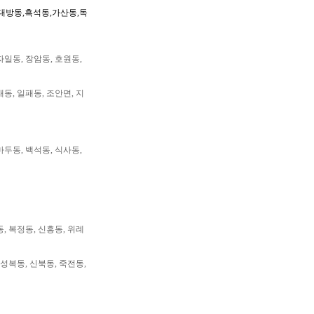
대방동,흑석동,가산동,독
자일동, 장암동, 호원동,
패동, 일패동, 조안면, 지
마두동, 백석동, 식사동,
동, 복정동, 신흥동, 위례
 성복동, 신북동, 죽전동,