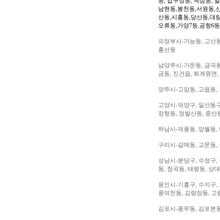
동, 압구정동, 역삼동, 
남현동,봉천동,서원동,
산동,시흥동,당산동,대
오류동,가양7동,공항6동
의정부시-가능동, 고산동,
흥선동
남양주시-가운동, 금곡동,
금동, 진건읍, 퇴계원면,
양주시-고암동, 고읍동, 
고양시-덕양구, 일산동구,
장항동, 정발산동, 중산동
하남시-덕풍동, 망월동, 
구리시-갈매동, 교문동,
성남시-분당구, 수정구, 
동, 창곡동, 태평동, 상
용인시-기흥구, 수지구, 
풍덕천동, 김량장동, 고
김포시-풍무동, 김포본동