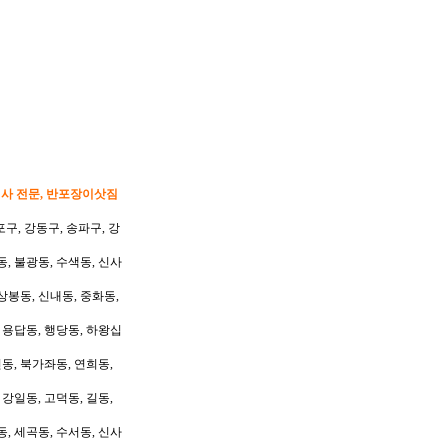
이사 전문, 반포장이삿짐
포구, 강동구, 송파구, 강
동, 불광동, 수색동, 신사
상봉동, 신내동, 중화동,
, 용답동, 행당동, 하왕십
동, 북가좌동, 연희동,
 강일동, 고덕동, 길동,
동, 세곡동, 수서동, 신사