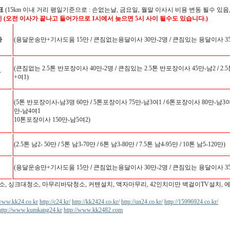
표
(15km 이내 거리 평일기준으로 : 손없는날, 금요일, 월말 이사시 비용 변동 될수 있음,
인 (오전 이사가 끝나고 들어가므로 1시에서 늦으면 5시 사이 될수도 있습니다.)
사
(용달운송만+기사도움 15만
/
큰짐없는용달이사 30만-2명
/
큰짐있는 용달이사 35
(큰짐없는 2.5톤 반포장이사 40만-2명
/
큰짐있는 2.5톤 반포장이사 45만-남2
/
2.
사
+여1)
(5톤 반포장이사-남3명 60만
/
5톤포장이사 75만-남3여1
/
6톤포장이사 80만-남3여
만-남4여1
10톤포장이사 150만-남5여2)
(2.5톤 남2- 50만
/
5톤 남3-70만
/
6톤 남3-80만
/
7.5톤 남4-95만
/
10톤 남5-120만)
(용달운송만+기사도움 15만
/
큰짐없는용달이사 30만-2명
/
큰짐있는 용달이사 35
소, 싱크대청소, 마무리바닦청소, 커텐설치, 액자마무리, 42인치미만 벽걸이TV설치, 
/www.kk24.co.kr
http://c24.kr/
http://kk2424.co.kr/
http://un24.co.kr/
http://15996924.co.kr/
http://www.kumkang24.kr
http://www.kk2482.com