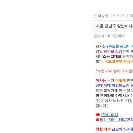
작성일 : 19-08-02 11:00
서울 강남구 일반이사
글쓴이 :
최고관리자
당사는 (
과도한 광고비 지
영업
원가를 절감
하여 
서비스는 그대로
유지하
또한,
국토교통부 정식 
*비싼 이사 잘하고 저렴
이사는
누가
어떻게
진행
30대 40대 작업원
들의
요즘 불경기에 전문 이
한 푼이라도 아끼셔서
(10년 이사 노하우! 가
립니다.)
☎
1599 - 6924
☎
010 - 7504 - 2482
(
견적
착한 가격
금강익스프레