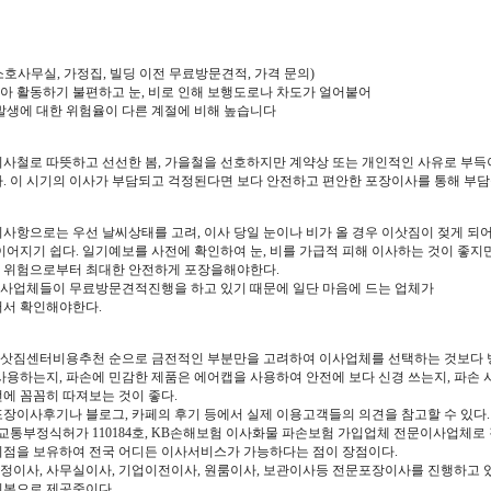
 소호사무실, 가정집, 빌딩 이전 무료방문견적, 가격 문의)
아 활동하기 불편하고 눈, 비로 인해 보행도로나 차도가 얼어붙어
발생에 대한 위험율이 다른 계절에 비해 높습니다
이사철로 따뜻하고 선선한 봄, 가을철을 선호하지만 계약상 또는 개인적인 사유로 부득
. 이 시기의 이사가 부담되고 걱정된다면 보다 안전하고 편안한 포장이사를 통해 부담
의사항으로는 우선 날씨상태를 고려, 이사 당일 눈이나 비가 올 경우 이삿짐이 젖게 되
이어지기 쉽다. 일기예보를 사전에 확인하여 눈, 비를 가급적 피해 이사하는 것이 좋지
 위험으로부터 최대한 안전하게 포장을해야한다.
사업체들이 무료방문견적진행을 하고 있기 때문에 일단 마음에 드는 업체가
어서 확인해야한다.
삿짐센터비용추천 순으로 금전적인 부분만을 고려하여 이사업체를 선택하는 것보다 방
사용하는지, 파손에 민감한 제품은 에어캡을 사용하여 안전에 보다 신경 쓰는지, 파손 
에 꼼꼼히 따져보는 것이 좋다.
포장이사후기나 블로그, 카페의 후기 등에서 실제 이용고객들의 의견을 참고할 수 있다.
통부정식허가 110184호, KB손해보험 이사화물 파손보험 가입업체 전문이사업체로 
지점을 보유하여 전국 어디든 이사서비스가 가능하다는 점이 장점이다.
정이사, 사무실이사, 기업이전이사, 원룸이사, 보관이사등 전문포장이사를 진행하고 
기본으로 제공중이다.