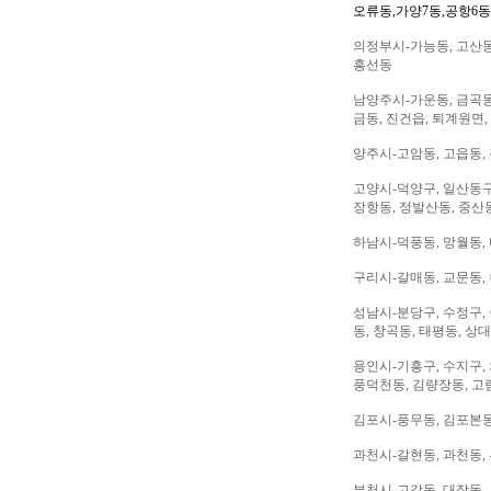
오류동,가양7동,공항6동
의정부시-가능동, 고산동,
흥선동
남양주시-가운동, 금곡동,
금동, 진건읍, 퇴계원면,
양주시-고암동, 고읍동, 
고양시-덕양구, 일산동구,
장항동, 정발산동, 중산동
하남시-덕풍동, 망월동, 
구리시-갈매동, 교문동,
성남시-분당구, 수정구, 
동, 창곡동, 태평동, 상
용인시-기흥구, 수지구, 
풍덕천동, 김량장동, 고
김포시-풍무동, 김포본동
과천시-갈현동, 과천동,
부천시-고강동, 대장동, 