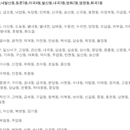
,내발산동,등촌5동,마곡4동,발산동,내곡3동,방화2동,염창동,화곡1동
 금오동, 낙양동, 녹양동, 민락동, 산곡동, 송산동, 신곡동, 용현동, 의정부동, 지금동, 
 다산동, 도농동, 별내동, 별내면, 삼패동, 수동면, 수석면, 양정동, 오남읍, 와부읍, 이
 평내동, 호평동, 화도읍
광사동, 광적면, 덕계동, 마전동, 만송동, 백석읍, 삼숭동, 옥정동, 율정동
 일산서구, 고양동, 관산동, 내곡동, 삼숭동, 삼송동, 성사동, 원당동, 원흥동, 신원동, 
, 가좌동, 구산동, 대화동, 덕이동, 주엽동, 탄현동, 일산동, 송산동
미사동, 신장동, 위례동, 초이동, 초일동, 풍산동
 수택동, 인창동, 토평동
중원구, 구미동, 궁내동, 금곡동, 분당동, 서현동, 수내동, 야탑동, 이매동, 정자동, 고등
대원동, 성남동, 은행동, 하대원동, 중앙동
처인구, 고매동, 공세동, 구갈동, 동백동, 마북동, 보라동, 신갈동, 중동, 동천동, 상현동,
림동
, 마산동, 북변동, 장기동
 부림동, 주암동
도당동, 범박동, 상동, 송내동, 심곡동, 약대동