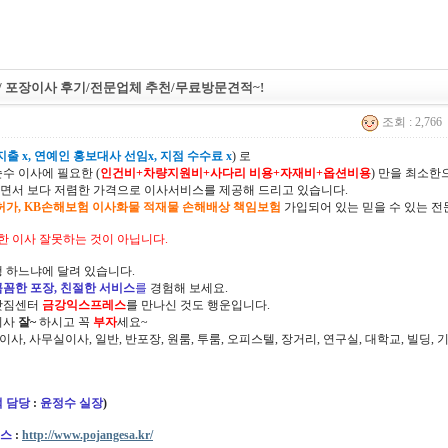
/ 포장이사 후기/전문업체 추천/무료방문견적~!
조회 : 2,766
출 x, 연예인 홍보대사 선임x, 지점 수수료 x
) 로
순수 이사에 필요한 (
인건비+차량지원비+사다리 비용+자재비+옵션비용
) 만을 최소
면서 보다 저렴한 가격으로 이사서비스를 제공해 드리고 있습니다.
허가, KB손해보험 이사화물 적재물 손해배상 책임보험
가입되어 있는 믿을 수 있는 전
한 이사 잘못하는 것이 아닙니다.
 하느냐에 달려 있습니다.
꼼꼼한 포장, 친절한 서비스
를
경험해 보세요.
삿짐센터
금강익스프레스
를 만나신 것도 행운입니다.
이사
잘~
하시고 꼭
부자
세요~
정이사, 사무실이사, 일반, 반포장, 원룸, 투룸, 오피스텔, 장거리, 연구실, 대학교, 빌딩
 담당
:
윤정수 실장
)
스
:
http://www.pojangesa.kr/