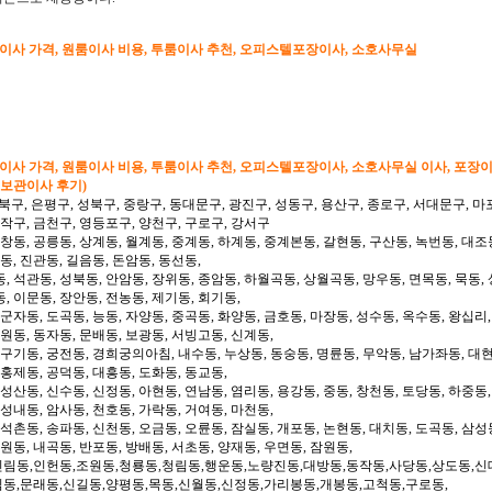
형이사 가격, 원룸이사 비용, 투룸이사 추천, 오피스텔포장이사, 소호사무실
형이사 가격, 원룸이사 비용, 투룸이사 추천, 오피스텔포장이사, 소호사무실 이사, 포장
 보관이사 후기)
북구, 은평구, 성북구, 중랑구, 동대문구, 광진구, 성동구, 용산구, 종로구, 서대문구, 마
동작구, 금천구, 영등포구, 양천구, 구로구, 강서구
 창동, 공릉동, 상계동, 월계동, 중계동, 하계동, 중계본동, 갈현동, 구산동, 녹번동, 대조
동, 진관동, 길음동, 돈암동, 동선동,
, 석관동, 성북동, 안암동, 장위동, 종암동, 하월곡동, 상월곡동, 망우동, 면목동, 묵동, 
, 이문동, 장안동, 전농동, 제기동, 회기동,
 군자동, 도곡동, 능동, 자양동, 중곡동, 화양동, 금호동, 마장동, 성수동, 옥수동, 왕십리
도원동, 동자동, 문배동, 보광동, 서빙고동, 신계동,
 구기동, 궁전동, 경희궁의아침, 내수동, 누상동, 동숭동, 명륜동, 무악동, 남가좌동, 대현
 홍제동, 공덕동, 대흥동, 도화동, 동교동,
성산동, 신수동, 신정동, 아현동, 연남동, 염리동, 용강동, 중동, 창천동, 토당동, 하중동,
 성내동, 암사동, 천호동, 가락동, 거여동, 마천동,
 석촌동, 송파동, 신천동, 오금동, 오륜동, 잠실동, 개포동, 논현동, 대치동, 도곡동, 삼성
일원동, 내곡동, 반포동, 방배동, 서초동, 양재동, 우면동, 잠원동,
신림동,인헌동,조원동,청룡동,청림동,행운동,노량진동,대방동,동작동,사당동,상도동,신
림동,문래동,신길동,양평동,목동,신월동,신정동,가리봉동,개봉동,고척동,구로동,