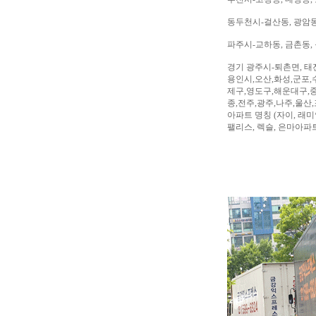
동두천시-걸산동, 광암동,
파주시-교하동, 금촌동, 
경기 광주시-퇴촌면, 태
용인시,오산,화성,군포,
제구,영도구,해운대구,중
종,전주,광주,나주,울산
아파트 명칭 (자이, 래미안
팰리스, 렉슬, 은마아파