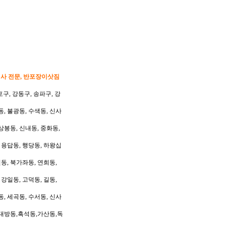
이사 전문, 반포장이삿짐
포구, 강동구, 송파구, 강
동, 불광동, 수색동, 신사
상봉동, 신내동, 중화동,
, 용답동, 행당동, 하왕십
동, 북가좌동, 연희동,
 강일동, 고덕동, 길동,
동, 세곡동, 수서동, 신사
대방동,흑석동,가산동,독