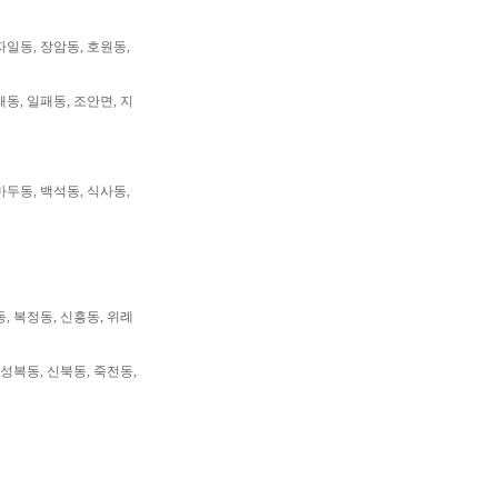
자일동, 장암동, 호원동,
패동, 일패동, 조안면, 지
마두동, 백석동, 식사동,
동, 복정동, 신흥동, 위례
 성복동, 신북동, 죽전동,