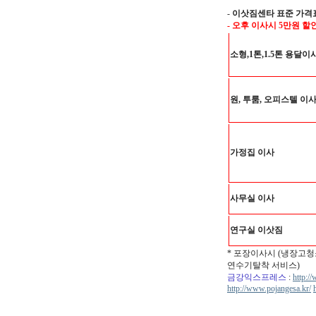
-
이삿짐센타 표준 가격
- 오후 이사시 5만원 할
소형,1톤,1.5톤 용달이
원, 투룸, 오피스텔 이
가정집 이사
사무실 이사
연구실 이삿짐
* 포장이사시 (냉장고청
연수기탈착 서비스)
금강익스프레스
:
http:/
http://www.pojangesa.kr/