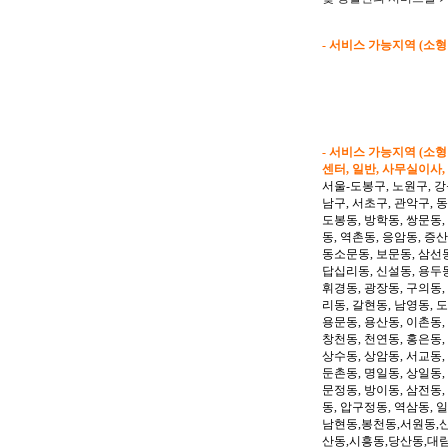
- 서비스 가능지역 (소
- 서비스 가능지역 (소
센터, 일반, 사무실이사,
서울-도봉구, 노원구, 강
남구, 서초구, 관악구, 
도봉동, 방학동, 쌍문동,
동, 역촌동, 응암동, 증산
동소문동, 보문동, 삼선동
답십리동, 신설동, 용두동
휘경동, 광장동, 구의동,
리동, 갈현동, 남영동, 
용문동, 용산동, 이촌동,
창천동, 천연동, 홍은동,
상수동, 상암동, 서교동, 
둔촌동, 명일동, 상일동,
문정동, 방이동, 삼전동,
동, 압구정동, 역삼동, 
남현동,봉천동,서원동,
산동,시흥동,당산동,대