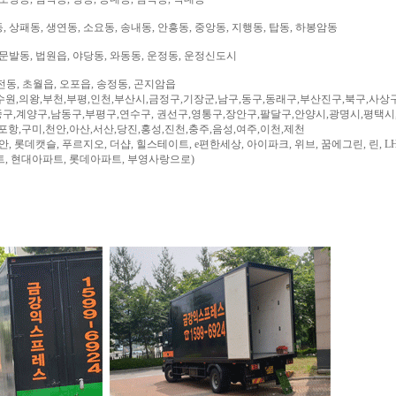
 상패동, 생연동, 소요동, 송내동, 안흥동, 중앙동, 지행동, 탑동, 하봉암동
문발동, 법원읍, 야당동, 와동동, 운정동, 운정신도시
전동, 초월읍, 오포읍, 송정동, 곤지암읍
수원,의왕,부천,부평,인천,부산시,금정구,기장군,남구,동구,동래구,부산진구,북구,사상
구,계양구,남동구,부평구,연수구, 권선구,영통구,장안구,팔달구,안양시,광명시,평택시
,포항,구미,천안,아산,서산,당진,홍성,진천,충주,음성,여주,이천,제천
, 롯데캣슬, 푸르지오, 더샵, 힐스테이트, e편한세상, 아이파크, 위브, 꿈에그린, 린, LH
트, 현대아파트, 롯데아파트, 부영사랑으로)