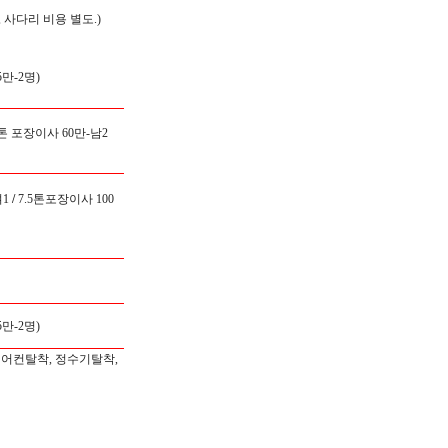
 사다리 비용 별도.)
만-2명)
5톤 포장이사 60만-남2
1
/
7.5톤포장이사 100
만-2명)
에어컨탈착, 정수기탈착,