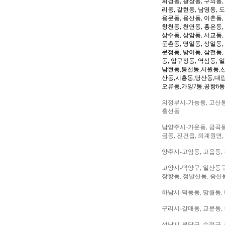
휘경동, 광장동, 구의동,
리동, 갈현동, 남영동, 
용문동, 용산동, 이촌동,
창천동, 천연동, 홍은동,
상수동, 상암동, 서교동, 
둔촌동, 명일동, 상일동,
문정동, 방이동, 삼전동,
동, 압구정동, 역삼동, 
남현동,봉천동,서원동,
산동,시흥동,당산동,대
오류동,가양7동,공항6동
의정부시-가능동, 고산동,
흥선동
남양주시-가운동, 금곡동,
금동, 진건읍, 퇴계원면,
양주시-고암동, 고읍동, 
고양시-덕양구, 일산동구,
장항동, 정발산동, 중산동
하남시-덕풍동, 망월동, 
구리시-갈매동, 교문동,
성남시-분당구, 수정구, 