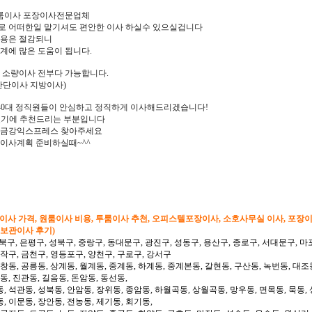
룸이사 포장이사전문업체
로 어떠한일 맡기셔도 편안한 이사 하실수 있으실겁니다
비용은 절감되니
계에 많은 도움이 됩니다.
 소량이사 전부다 가능합니다.
간단이사 지방이사)
~40대 정직원들이 안심하고 정직하게 이사해드리겠습니다!
있기에 추천드리는 부분입니다
 금강익스프레스 찾아주세요
이사계획 준비하실때~^^
형이사 가격, 원룸이사 비용, 투룸이사 추천, 오피스텔포장이사, 소호사무실 이사, 포장
 보관이사 후기)
북구, 은평구, 성북구, 중랑구, 동대문구, 광진구, 성동구, 용산구, 종로구, 서대문구, 마
동작구, 금천구, 영등포구, 양천구, 구로구, 강서구
 창동, 공릉동, 상계동, 월계동, 중계동, 하계동, 중계본동, 갈현동, 구산동, 녹번동, 대조
동, 진관동, 길음동, 돈암동, 동선동,
, 석관동, 성북동, 안암동, 장위동, 종암동, 하월곡동, 상월곡동, 망우동, 면목동, 묵동, 
, 이문동, 장안동, 전농동, 제기동, 회기동,