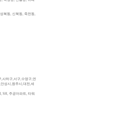
 성복동, 신북동, 죽전동,
구,사하구,서구,수영구,연
,안성시,원주시,대전,세
, SH, 주공아파트, 타워