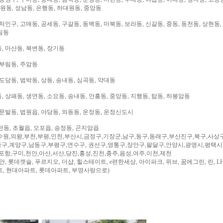
대원동, 성남동, 은행동, 하대원동, 중앙동
처인구, 고매동, 공세동, 구갈동, 동백동, 마북동, 보라동, 신갈동, 중동, 동천동, 상현동,
림동
, 마산동, 북변동, 장기동
 부림동, 주암동
도당동, 범박동, 상동, 송내동, 심곡동, 약대동
 상패동, 생연동, 소요동, 송내동, 안흥동, 중앙동, 지행동, 탑동, 하봉암동
문발동, 법원읍, 야당동, 와동동, 운정동, 운정신도시
전동, 초월읍, 오포읍, 송정동, 곤지암읍
수원,의왕,부천,부평,인천,부산시,금정구,기장군,남구,동구,동래구,부산진구,북구,사상
구,계양구,남동구,부평구,연수구, 권선구,영통구,장안구,팔달구,안양시,광명시,평택시
,포항,구미,천안,아산,서산,당진,홍성,진천,충주,음성,여주,이천,제천
, 롯데캣슬, 푸르지오, 더샵, 힐스테이트, e편한세상, 아이파크, 위브, 꿈에그린, 린, LH
트, 현대아파트, 롯데아파트, 부영사랑으로)