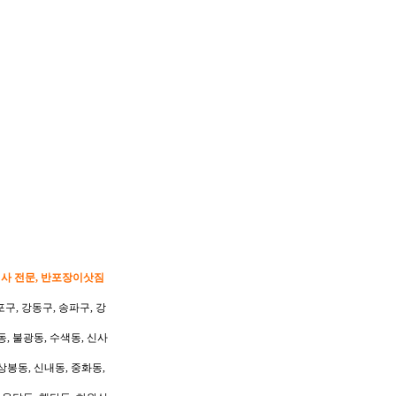
이사 전문, 반포장이삿짐
포구, 강동구, 송파구, 강
동, 불광동, 수색동, 신사
상봉동, 신내동, 중화동,