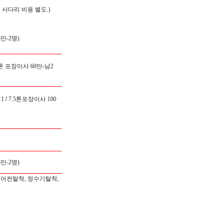
 사다리 비용 별도.)
만-2명)
5톤 포장이사 60만-남2
1
/
7.5톤포장이사 100
만-2명)
에어컨탈착, 정수기탈착,