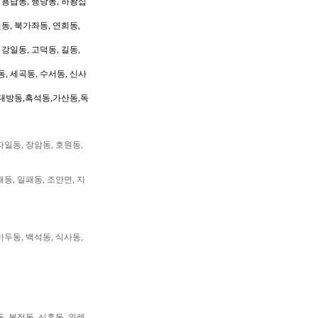
, 용답동, 행당동, 하왕십
동, 북가좌동, 연희동,
 강일동, 고덕동, 길동,
동, 세곡동, 수서동, 신사
대방동,흑석동,가산동,독
자일동, 장암동, 호원동,
패동, 일패동, 조안면, 지
마두동, 백석동, 식사동,
동, 복정동, 신흥동, 위례