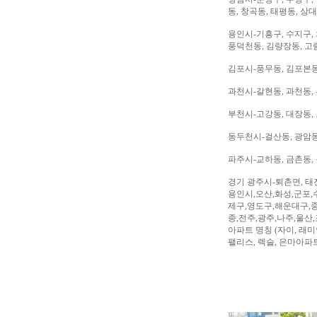
동, 창곡동, 태평동, 상
용인시-기흥구, 수지구, 
풍덕천동, 김량장동, 고
김포시-풍무동, 김포본동
과천시-갈현동, 과천동,
부천시-고강동, 대장동, 
동두천시-걸산동, 광암동,
파주시-교하동, 금촌동, 
경기 광주시-퇴촌면, 태
용인시,오산,화성,군포,
제구,영도구,해운대구,중
종,전주,광주,나주,울산
아파트 명칭 (자이, 래미안
팰리스, 렉슬, 은마아파