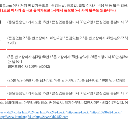
표
(15km 이내 거리 평일기준으로 : 손없는날, 금요일, 월말 이사시 비용 변동 될수 있음,
인 (오전 이사가 끝나고 들어가므로 1시에서 늦으면 5시 사이 될수도 있습니다.)
사
(용달운송만+기사도움 15만
/
큰짐없는용달이사 30만-2명
/
큰짐있는 용달이사 35
(큰짐없는 2.5톤 반포장이사 40만-2명
/
큰짐있는 2.5톤 반포장이사 45만-남2
/
2.
사
+여1)
(5톤 반포장이사-남3명 60만
/
5톤포장이사 75만-남3여1
/
6톤포장이사 80만-남3여
만-남4여1
10톤포장이사 150만-남5여2)
(2.5톤 남2- 50만
/
5톤 남3-70만
/
6톤 남3-80만
/
7.5톤 남4-95만
/
10톤 남5-120만)
(용달운송만+기사도움 15만
/
큰짐없는용달이사 30만-2명
/
큰짐있는 용달이사 35
소, 싱크대청소, 마무리바닦청소, 커텐설치, 액자마무리, 42인치미만 벽걸이TV설치, 
/www.kk24.co.kr
http://c24.kr/
http://kk2424.co.kr/
http://un24.co.kr/
http://15996924.co.kr/
http://www.kumkang24.kr
http://www.kk2482.com