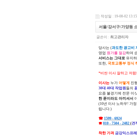
작성일 : 19-08-02 13:15
서울/강서구/가양동 
글쓴이 :
최고관리자
당사는 (
과도한 광고비 지
영업
원가를 절감
하여 
서비스는 그대로
유지하
또한,
국토교통부 정식 
*비싼 이사 잘하고 저렴
이사는
누가
어떻게
진행
30대 40대 작업원
들의
요즘 불경기에 전문 이
한 푼이라도 아끼셔서
(10년 이사 노하우! 가
립니다.)
☎
1599 - 6924
☎
010 - 7504 - 2482
(
견
착한 가격
금강익스프레