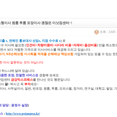
소형이사 원룸 투룸 포장이사 괜찮은 이삿짐센터~!
조회 : 2,645
출 x, 연예인 홍보대사 선임x, 지점 수수료 x
) 로
순수 이사에 필요한 (
인건비+차량지원비+사다리 비용+자재비+옵션비용
) 만을 최소
면서 보다 저렴한 가격으로 이사서비스를 제공해 드리고 있습니다.
허가, KB손해보험 이사화물 적재물 손해배상 책임보험
가입되어 있는 믿을 수 있는 전
한 이사 잘못하는 것이 아닙니다.
 하느냐에 달려 있습니다.
꼼꼼한 포장, 친절한 서비스
를
경험해 보세요.
삿짐센터
금강익스프레스
를 만나신 것도 행운입니다.
이사
잘~
하시고 꼭
부자
세요~
정이사, 사무실이사, 일반, 반포장, 원룸, 투룸, 오피스텔, 장거리, 연구실, 대학교, 빌딩
적 담당
:
윤정수 실장
)
스
:
http://www.pojangesa.kr/