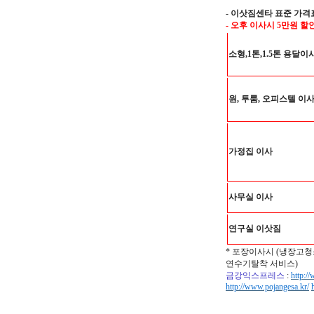
-
이삿짐센타 표준 가격
- 오후 이사시 5만원 할
소형,1톤,1.5톤 용달이
원, 투룸, 오피스텔 이
가정집 이사
사무실 이사
연구실 이삿짐
* 포장이사시 (냉장고청
연수기탈착 서비스)
금강익스프레스
:
http:/
http://www.pojangesa.kr/