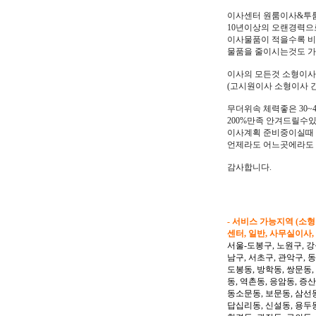
이사센터 원룸이사&투
10년이상의 오랜경력으
이사물품이 적을수록 
물품을 줄이시는것도 가
이사의 모든것 소형이사
(고시원이사 소형이사 
무더위속 체력좋은 30
200%만족 안겨드릴수
이사계획 준비중이실때
언제라도 어느곳에라도 
감사합니다.
- 서비스 가능지역 (소
센터, 일반, 사무실이사,
서울-도봉구, 노원구, 강
남구, 서초구, 관악구, 
도봉동, 방학동, 쌍문동,
동, 역촌동, 응암동, 증산
동소문동, 보문동, 삼선동
답십리동, 신설동, 용두동