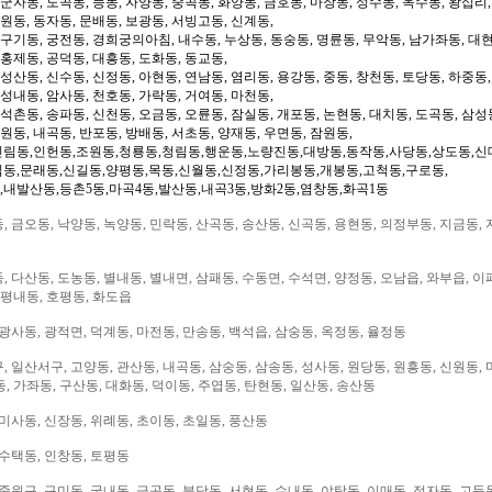
 군자동, 도곡동, 능동, 자양동, 중곡동, 화양동, 금호동, 마장동, 성수동, 옥수동, 왕십리
도원동, 동자동, 문배동, 보광동, 서빙고동, 신계동,
 구기동, 궁전동, 경희궁의아침, 내수동, 누상동, 동숭동, 명륜동, 무악동, 남가좌동, 대현
 홍제동, 공덕동, 대흥동, 도화동, 동교동,
성산동, 신수동, 신정동, 아현동, 연남동, 염리동, 용강동, 중동, 창천동, 토당동, 하중동,
 성내동, 암사동, 천호동, 가락동, 거여동, 마천동,
 석촌동, 송파동, 신천동, 오금동, 오륜동, 잠실동, 개포동, 논현동, 대치동, 도곡동, 삼성
일원동, 내곡동, 반포동, 방배동, 서초동, 양재동, 우면동, 잠원동,
신림동,인헌동,조원동,청룡동,청림동,행운동,노량진동,대방동,동작동,사당동,상도동,신
림동,문래동,신길동,양평동,목동,신월동,신정동,가리봉동,개봉동,고척동,구로동,
,내발산동,등촌5동,마곡4동,발산동,내곡3동,방화2동,염창동,화곡1동
 금오동, 낙양동, 녹양동, 민락동, 산곡동, 송산동, 신곡동, 용현동, 의정부동, 지금동, 
 다산동, 도농동, 별내동, 별내면, 삼패동, 수동면, 수석면, 양정동, 오남읍, 와부읍, 이
 평내동, 호평동, 화도읍
광사동, 광적면, 덕계동, 마전동, 만송동, 백석읍, 삼숭동, 옥정동, 율정동
 일산서구, 고양동, 관산동, 내곡동, 삼숭동, 삼송동, 성사동, 원당동, 원흥동, 신원동, 
, 가좌동, 구산동, 대화동, 덕이동, 주엽동, 탄현동, 일산동, 송산동
미사동, 신장동, 위례동, 초이동, 초일동, 풍산동
 수택동, 인창동, 토평동
중원구, 구미동, 궁내동, 금곡동, 분당동, 서현동, 수내동, 야탑동, 이매동, 정자동, 고등