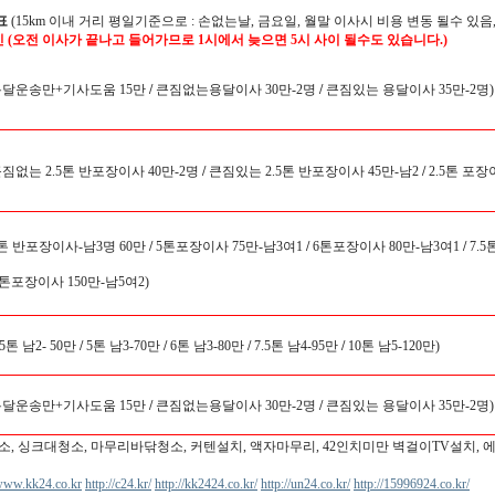
표
(15km 이내 거리 평일기준으로 : 손없는날, 금요일, 월말 이사시 비용 변동 될수 있음,
인 (오전 이사가 끝나고 들어가므로 1시에서 늦으면 5시 사이 될수도 있습니다.)
용달운송만+기사도움 15만
/
큰짐없는용달이사 30만-2명
/
큰짐있는 용달이사 35만-2명)
큰짐없는 2.5톤 반포장이사 40만-2명
/
큰짐있는 2.5톤 반포장이사 45만-남2
/
2.5톤 포장
5톤 반포장이사-남3명 60만
/
5톤포장이사 75만-남3여1
/
6톤포장이사 80만-남3여1
/
7.5
0톤포장이사 150만-남5여2)
.5톤 남2- 50만
/
5톤 남3-70만
/
6톤 남3-80만
/
7.5톤 남4-95만
/
10톤 남5-120만)
용달운송만+기사도움 15만
/
큰짐없는용달이사 30만-2명
/
큰짐있는 용달이사 35만-2명)
소, 싱크대청소, 마무리바닦청소, 커텐설치, 액자마무리, 42인치미만 벽걸이TV설치, 
/www.kk24.co.kr
http://c24.kr/
http://kk2424.co.kr/
http://un24.co.kr/
http://15996924.co.kr/