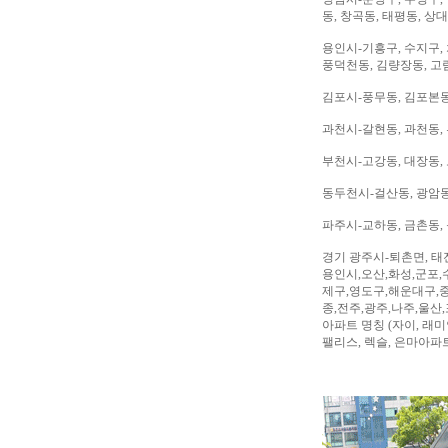
동, 창곡동, 태평동, 상
용인시-기흥구, 수지구, 
풍덕천동, 김량장동, 고
김포시-풍무동, 김포본동
과천시-갈현동, 과천동,
부천시-고강동, 대장동, 
동두천시-걸산동, 광암동,
파주시-교하동, 금촌동, 
경기 광주시-퇴촌면, 태
용인시,오산,화성,군포,
제구,영도구,해운대구,중
종,전주,광주,나주,울산
아파트 명칭 (자이, 래미안
팰리스, 렉슬, 은마아파