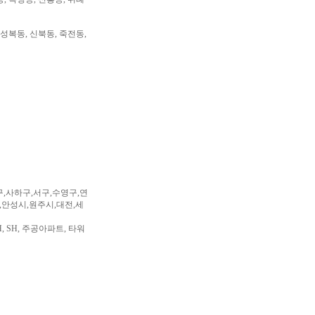
 성복동, 신북동, 죽전동,
구,사하구,서구,수영구,연
,안성시,원주시,대전,세
, SH, 주공아파트, 타워