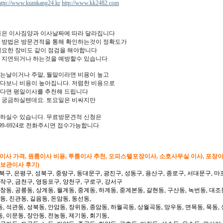
http://www.kumkang24.kr
http://www.kk2482.com
비용은 이사짐양과 이사날짜에 따라 달라집니다
 방법은 방문견적을 통해 확인하는것이 정확도가
필요한 장비도 같이 점검을 해야합니다
 지연되거나 하는것을 예방할수 있습니다
는날이거나 주말, 월말이라면 비용이 높고
다보니 비용이 높아집니다. 저렴한 비용으로
다면 평일이사를 추천해 드립니다
 궁금하실텐데요. 토요일은 비싸지만
하실수 있습니다. 무료방문견적 신청은
9-6924로 전화주시면 접수가능합니다
형이사 가격, 원룸이사 비용, 투룸이사 추천, 오피스텔포장이사, 소호사무실 이사, 포장
 보관이사 후기)
북구, 은평구, 성북구, 중랑구, 동대문구, 광진구, 성동구, 용산구, 종로구, 서대문구, 마
동작구, 금천구, 영등포구, 양천구, 구로구, 강서구
 창동, 공릉동, 상계동, 월계동, 중계동, 하계동, 중계본동, 갈현동, 구산동, 녹번동, 대조
동, 진관동, 길음동, 돈암동, 동선동,
, 석관동, 성북동, 안암동, 장위동, 종암동, 하월곡동, 상월곡동, 망우동, 면목동, 묵동, 
, 이문동, 장안동, 전농동, 제기동, 회기동,