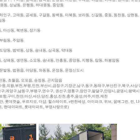
대원동, 성남동, 은행동, 하대원동, 중앙동
처인구, 고매동, 공세동, 구갈동, 동백동, 마북동, 보라동, 신갈동, 중동, 동천동, 상현동,
림동
, 마산동, 북변동, 장기동
 부림동, 주암동
도당동, 범박동, 상동, 송내동, 심곡동, 약대동
 상패동, 생연동, 소요동, 송내동, 안흥동, 중앙동, 지행동, 탑동, 하봉암동
문발동, 법원읍, 야당동, 와동동, 운정동, 운정신도시
전동, 초월읍, 오포읍, 송정동, 곤지암읍
수원,의왕,부천,부평,인천,부산시,금정구,기장군,남구,동구,동래구,부산진구,북구,사상
구,계양구,남동구,부평구,연수구, 권선구,영통구,장안구,팔달구,안양시,광명시,평택시
,포항,구미,천안,아산,서산,당진,홍성,진천,충주,음성,여주,이천,제천
, 롯데캣슬, 푸르지오, 더샵, 힐스테이트, e편한세상, 아이파크, 위브, 꿈에그린, 린, LH
트, 현대아파트, 롯데아파트, 부영사랑으로)