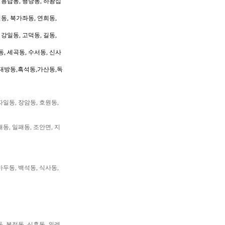
, 용답동, 행당동, 하왕십
동, 북가좌동, 연희동,
 강일동, 고덕동, 길동,
동, 세곡동, 수서동, 신사
대방동,흑석동,가산동,독
자일동, 장암동, 호원동,
패동, 일패동, 조안면, 지
마두동, 백석동, 식사동,
동, 복정동, 신흥동, 위례