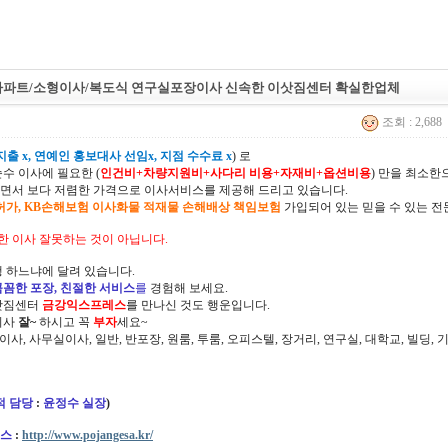
아파트/소형이사/복도식 연구실포장이사 신속한 이삿짐센터 확실한업체
조회 : 2,688
출 x, 연예인 홍보대사 선임x, 지점 수수료 x
) 로
순수 이사에 필요한 (
인건비+차량지원비+사다리 비용+자재비+옵션비용
) 만을 최소
면서 보다 저렴한 가격으로 이사서비스를 제공해 드리고 있습니다.
허가, KB손해보험 이사화물 적재물 손해배상 책임보험
가입되어 있는 믿을 수 있는 전
한 이사 잘못하는 것이 아닙니다.
 하느냐에 달려 있습니다.
꼼꼼한 포장, 친절한 서비스
를
경험해 보세요.
삿짐센터
금강익스프레스
를 만나신 것도 행운입니다.
이사
잘~
하시고 꼭
부자
세요~
정이사, 사무실이사, 일반, 반포장, 원룸, 투룸, 오피스텔, 장거리, 연구실, 대학교, 빌딩
적 담당
:
윤정수 실장
)
스
:
http://www.pojangesa.kr/