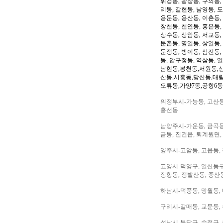
휘경동, 광장동, 구의동,
리동, 갈현동, 남영동, 
용문동, 용산동, 이촌동,
창천동, 천연동, 홍은동,
상수동, 상암동, 서교동, 
둔촌동, 명일동, 상일동,
문정동, 방이동, 삼전동,
동, 압구정동, 역삼동, 
남현동,봉천동,서원동,
산동,시흥동,당산동,대
오류동,가양7동,공항6동
의정부시-가능동, 고산동,
흥선동
남양주시-가운동, 금곡동,
금동, 진건읍, 퇴계원면,
양주시-고암동, 고읍동, 
고양시-덕양구, 일산동구,
장항동, 정발산동, 중산동
하남시-덕풍동, 망월동, 
구리시-갈매동, 교문동,
성남시-분당구, 수정구, 