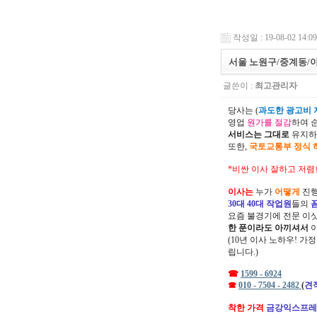
작성일 : 19-08-02 14:09
서울 노원구/중계동/
글쓴이 :
최고관리자
당사는 (
과도한 광고비 지
영업
원가를 절감
하여 
서비스는 그대로
유지하
또한,
국토교통부 정식 
*비싼 이사 잘하고 저렴
이사는
누가
어떻게
진행
30대 40대 작업원
들의
요즘 불경기에 전문 이
한 푼이라도 아끼셔서
(10년 이사 노하우! 가
립니다.)
☎
1599 - 6924
☎
010 - 7504 - 2482
(
견
착한 가격
금강익스프레