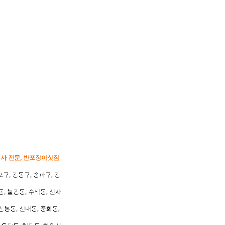
이사 전문, 반포장이삿짐
포구, 강동구, 송파구, 강
동, 불광동, 수색동, 신사
상봉동, 신내동, 중화동,