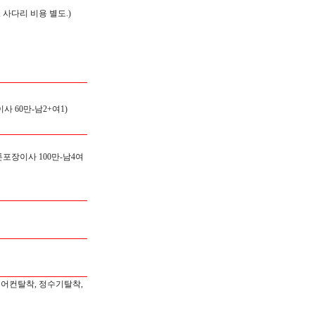
 사다리 비용 별도.)
이사 60만-남2+여1)
톤포장이사 100만-남4여
에어컨탈착, 정수기탈착,