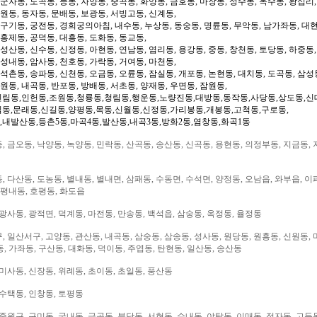
 군자동, 도곡동, 능동, 자양동, 중곡동, 화양동, 금호동, 마장동, 성수동, 옥수동, 왕십리
도원동, 동자동, 문배동, 보광동, 서빙고동, 신계동,
 구기동, 궁전동, 경희궁의아침, 내수동, 누상동, 동숭동, 명륜동, 무악동, 남가좌동, 대현
 홍제동, 공덕동, 대흥동, 도화동, 동교동,
성산동, 신수동, 신정동, 아현동, 연남동, 염리동, 용강동, 중동, 창천동, 토당동, 하중동,
 성내동, 암사동, 천호동, 가락동, 거여동, 마천동,
 석촌동, 송파동, 신천동, 오금동, 오륜동, 잠실동, 개포동, 논현동, 대치동, 도곡동, 삼성
일원동, 내곡동, 반포동, 방배동, 서초동, 양재동, 우면동, 잠원동,
신림동,인헌동,조원동,청룡동,청림동,행운동,노량진동,대방동,동작동,사당동,상도동,신
림동,문래동,신길동,양평동,목동,신월동,신정동,가리봉동,개봉동,고척동,구로동,
,내발산동,등촌5동,마곡4동,발산동,내곡3동,방화2동,염창동,화곡1동
 금오동, 낙양동, 녹양동, 민락동, 산곡동, 송산동, 신곡동, 용현동, 의정부동, 지금동, 
 다산동, 도농동, 별내동, 별내면, 삼패동, 수동면, 수석면, 양정동, 오남읍, 와부읍, 이
 평내동, 호평동, 화도읍
광사동, 광적면, 덕계동, 마전동, 만송동, 백석읍, 삼숭동, 옥정동, 율정동
 일산서구, 고양동, 관산동, 내곡동, 삼숭동, 삼송동, 성사동, 원당동, 원흥동, 신원동, 
, 가좌동, 구산동, 대화동, 덕이동, 주엽동, 탄현동, 일산동, 송산동
미사동, 신장동, 위례동, 초이동, 초일동, 풍산동
 수택동, 인창동, 토평동
중원구, 구미동, 궁내동, 금곡동, 분당동, 서현동, 수내동, 야탑동, 이매동, 정자동, 고등