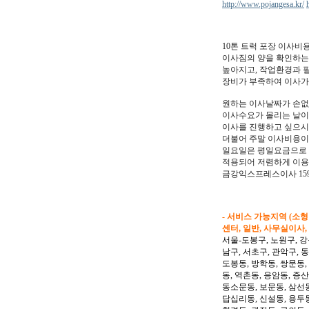
http://www.pojangesa.kr/
10톤 트럭 포장 이사
이사짐의 양을 확인하는
높아지고, 작업환경과 
장비가 부족하여 이사가
원하는 이사날짜가 손없
이사수요가 몰리는 날이
이사를 진행하고 싶으시
더불어 주말 이사비용이
일요일은 평일요금으로
적용되어 저렴하게 이용
금강익스프레스이사 159
- 서비스 가능지역 (소
센터, 일반, 사무실이사,
서울-도봉구, 노원구, 강
남구, 서초구, 관악구, 
도봉동, 방학동, 쌍문동,
동, 역촌동, 응암동, 증산
동소문동, 보문동, 삼선동
답십리동, 신설동, 용두동