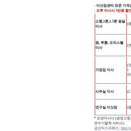
-
이삿짐센타 표준 가격
- 오후 이사시 5만원 할
소형,1톤,1.5톤 용달
(
이사
원, 투룸, 오피스텔
(
이사
(
가정집 이사
1
1
사무실 이사
(2
연구실 이삿짐
(
* 포장이사시 (냉장고청
연수기탈착 서비스)
금강익스프레스
:
http:/