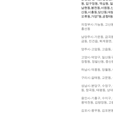
동, 압구정동, 역삼동, 
남현동,봉천동,서원동,
산동,시흥동,당산동,대
오류동,가양7동,공항6동
의정부시-가능동, 고산동,
흥선동
남양주시-가운동, 금곡동,
금동, 진건읍, 퇴계원면,
양주시-고암동, 고읍동, 
고양시-덕양구, 일산동구,
장항동, 정발산동, 중산동
하남시-덕풍동, 망월동, 
구리시-갈매동, 교문동,
성남시-분당구, 수정구, 
동, 창곡동, 태평동, 상
용인시-기흥구, 수지구, 
풍덕천동, 김량장동, 고
김포시-풍무동, 김포본동