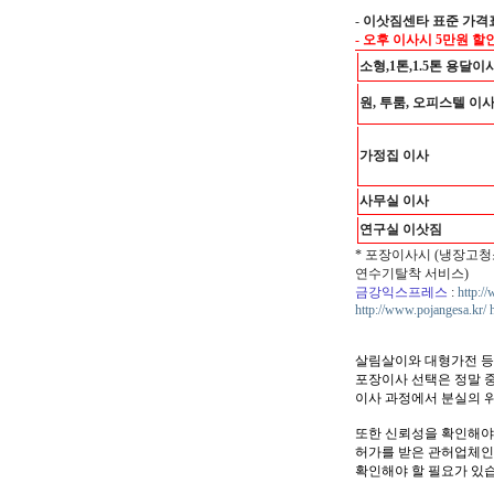
-
이삿짐센타 표준 가격
- 오후 이사시 5만원 할
소형,1톤,1.5톤 용달이
원, 투룸, 오피스텔 이
가정집 이사
사무실 이사
연구실 이삿짐
* 포장이사시 (냉장고청
연수기탈착 서비스)
금강익스프레스
:
http:/
http://www.pojangesa.kr/
살림살이와 대형가전 등
포장이사 선택은 정말 
이사 과정에서 분실의 
또한 신뢰성을 확인해야
허가를 받은 관허업체인
확인해야 할 필요가 있