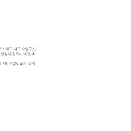
구,사하구,서구,수영구,연
,안성시,원주시,대전,세
, SH, 주공아파트, 타워