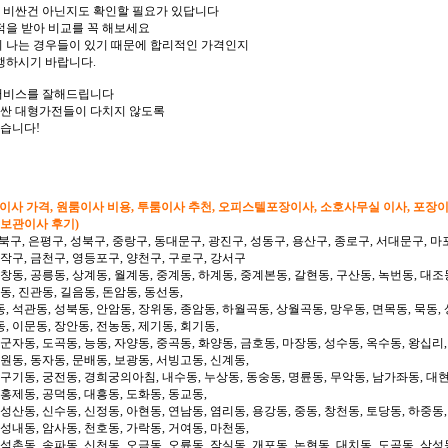
 비싼건 아닌지도 확인할 필요가 있답니다
적을 받아 비교를 꼭 해보세요
이 나는 경우들이 있기 때문에 합리적인 가격인지
행하시기 바랍니다.
 서비스를 잘해드립니다
싼 대형가전들이 다치지 않도록
습니다!
형이사 가격, 원룸이사 비용, 투룸이사 추천, 오피스텔포장이사, 소호사무실 이사, 포장
 보관이사 후기)
북구, 은평구, 성북구, 중랑구, 동대문구, 광진구, 성동구, 용산구, 종로구, 서대문구, 마
동작구, 금천구, 영등포구, 양천구, 구로구, 강서구
 창동, 공릉동, 상계동, 월계동, 중계동, 하계동, 중계본동, 갈현동, 구산동, 녹번동, 대조
동, 진관동, 길음동, 돈암동, 동선동,
, 석관동, 성북동, 안암동, 장위동, 종암동, 하월곡동, 상월곡동, 망우동, 면목동, 묵동, 
, 이문동, 장안동, 전농동, 제기동, 회기동,
 군자동, 도곡동, 능동, 자양동, 중곡동, 화양동, 금호동, 마장동, 성수동, 옥수동, 왕십리
도원동, 동자동, 문배동, 보광동, 서빙고동, 신계동,
 구기동, 궁전동, 경희궁의아침, 내수동, 누상동, 동숭동, 명륜동, 무악동, 남가좌동, 대현
 홍제동, 공덕동, 대흥동, 도화동, 동교동,
성산동, 신수동, 신정동, 아현동, 연남동, 염리동, 용강동, 중동, 창천동, 토당동, 하중동,
 성내동, 암사동, 천호동, 가락동, 거여동, 마천동,
 석촌동, 송파동, 신천동, 오금동, 오륜동, 잠실동, 개포동, 논현동, 대치동, 도곡동, 삼성