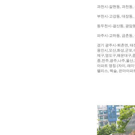
과천시-갈현동, 과천동,
부천시-고강동, 대장동, 
동두천시-걸산동, 광암동,
파주시-교하동, 금촌동, 
경기 광주시-퇴촌면, 태
용인시,오산,화성,군포,
제구,영도구,해운대구,중
종,전주,광주,나주,울산
아파트 명칭 (자이, 래미안
팰리스, 렉슬, 은마아파