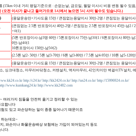
표
(15km 이내 거리 평일기준으로 : 손없는날, 금요일, 월말 이사시 비용 변동 될수 있음,
인 (오전 이사가 끝나고 들어가므로 1시에서 늦으면 5시 사이 될수도 있습니다.)
사
(용달운송만+기사도움 15만
/
큰짐없는용달이사 30만-2명
/
큰짐있는 용달이사 3
(큰짐없는 2.5톤 반포장이사 40만-2명
/
큰짐있는 2.5톤 반포장이사 45만-남2
/
2
사
+여1)
(5톤 반포장이사-남3명 60만
/
5톤포장이사 75만-남3여1
/
6톤포장이사 80만-남
0만-남4여1
10톤포장이사 150만-남5여2)
(2.5톤 남2- 50만
/
5톤 남3-70만
/
6톤 남3-80만
/
7.5톤 남4-95만
/
10톤 남5-120만
(용달운송만+기사도움 15만
/
큰짐없는용달이사 30만-2명
/
큰짐있는 용달이사 3
소, 싱크대청소, 마무리바닦청소, 커텐설치, 액자마무리, 42인치미만 벽걸이TV설치, 
/www.kk24.co.kr
http://c24.kr/
http://kk2424.co.kr/
http://un24.co.kr/
http://15996924.co.kr/
http://www.kumkang24.kr
http://www.kk2482.com
~ 여러가지 짐들을 안전히 옮기고 정리할 수 있는
중요합니다
위험도 있고 파손당하는 일이 종종 일어나기 때문이죠
 하는데요~
지, 파손이나 화물운송배상 보험에는 가입이 되어있는지 등도
습니다.