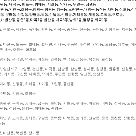
일원동, 내곡동, 반포동, 방배동, 서초동, 양재동, 우면동, 잠원동,
신림동,인헌동,조원동,청룡동,청림동,행운동,노량진동,대방동,동작동,사당동,상도동,신
림동,문래동,신길동,양평동,목동,신월동,신정동,가리봉동,개봉동,고척동,구로동,
,내발산동,등촌5동,마곡4동,발산동,내곡3동,방화2동,염창동,화곡1동
 금오동, 낙양동, 녹양동, 민락동, 산곡동, 송산동, 신곡동, 용현동, 의정부동, 지금동, 
 다산동, 도농동, 별내동, 별내면, 삼패동, 수동면, 수석면, 양정동, 오남읍, 와부읍, 이
 평내동, 호평동, 화도읍
광사동, 광적면, 덕계동, 마전동, 만송동, 백석읍, 삼숭동, 옥정동, 율정동
 일산서구, 고양동, 관산동, 내곡동, 삼숭동, 삼송동, 성사동, 원당동, 원흥동, 신원동, 
, 가좌동, 구산동, 대화동, 덕이동, 주엽동, 탄현동, 일산동, 송산동
미사동, 신장동, 위례동, 초이동, 초일동, 풍산동
 수택동, 인창동, 토평동
중원구, 구미동, 궁내동, 금곡동, 분당동, 서현동, 수내동, 야탑동, 이매동, 정자동, 고등
대원동, 성남동, 은행동, 하대원동, 중앙동
처인구, 고매동, 공세동, 구갈동, 동백동, 마북동, 보라동, 신갈동, 중동, 동천동, 상현동,
림동
, 마산동, 북변동, 장기동