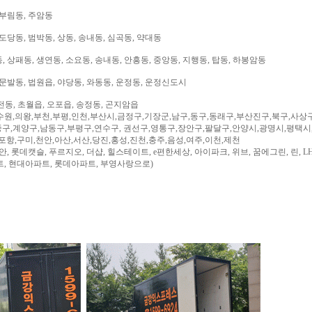
 부림동, 주암동
도당동, 범박동, 상동, 송내동, 심곡동, 약대동
 상패동, 생연동, 소요동, 송내동, 안흥동, 중앙동, 지행동, 탑동, 하봉암동
문발동, 법원읍, 야당동, 와동동, 운정동, 운정신도시
전동, 초월읍, 오포읍, 송정동, 곤지암읍
수원,의왕,부천,부평,인천,부산시,금정구,기장군,남구,동구,동래구,부산진구,북구,사상
구,계양구,남동구,부평구,연수구, 권선구,영통구,장안구,팔달구,안양시,광명시,평택시
,포항,구미,천안,아산,서산,당진,홍성,진천,충주,음성,여주,이천,제천
, 롯데캣슬, 푸르지오, 더샵, 힐스테이트, e편한세상, 아이파크, 위브, 꿈에그린, 린, LH
트, 현대아파트, 롯데아파트, 부영사랑으로)