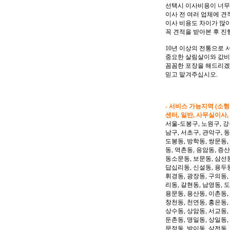
선택시 이사비용이 너무
이사 전 여러 업체에 견
이사 비용도 차이가 많
꼭 견적을 받아본 후 진
10년 이상의 전통으로
중요한 살림살이와 값비
꼼꼼한 포장을 해드리겠
믿고 맡겨주십시오.
- 서비스 가능지역 (소
센터, 일반, 사무실이사,
서울-도봉구, 노원구, 강
남구, 서초구, 관악구, 
도봉동, 방학동, 쌍문동,
동, 역촌동, 응암동, 증산
동소문동, 보문동, 삼선동
답십리동, 신설동, 용두동
휘경동, 광장동, 구의동,
리동, 갈현동, 남영동, 
용문동, 용산동, 이촌동,
창천동, 천연동, 홍은동,
상수동, 상암동, 서교동, 
둔촌동, 명일동, 상일동,
문정동, 방이동, 삼전동,