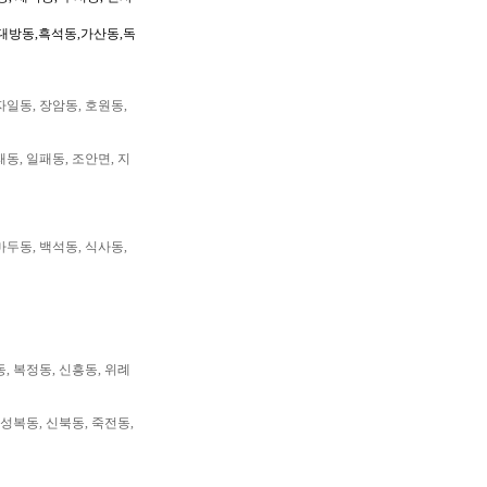
대방동,흑석동,가산동,독
자일동, 장암동, 호원동,
패동, 일패동, 조안면, 지
마두동, 백석동, 식사동,
동, 복정동, 신흥동, 위례
 성복동, 신북동, 죽전동,