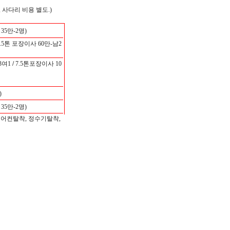
 사다리 비용 별도.)
5만-2명)
.5톤 포장이사 60만-남2
3여1
/
7.5톤포장이사 10
)
5만-2명)
에어컨탈착, 정수기탈착,