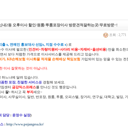
 신내2동 오후이사 할인/원룸/투룸포장이사 방문견적잘하는곳/무료방문~!
조회 : 2,771
출 x, 연예인 홍보대사 선임x, 지점 수수료 x
) 로
순수 이사에 필요한 (
인건비+차량지원비+사다리 비용+자재비+옵션비용
) 만을 최소
면서 보다 저렴한 가격으로 이사서비스를 제공해 드리고 있습니다.
허가, KB손해보험 이사화물 적재물 손해배상 책임보험
가입되어 있는 믿을 수 있는 전
한 이사 잘못하는 것이 아닙니다.
 하느냐에 달려 있습니다.
꼼꼼한 포장, 친절한 서비스
를
경험해 보세요.
삿짐센터
금강익스프레스
를 만나신 것도 행운입니다.
이사
잘~
하시고 꼭
부자
세요~
정이사, 사무실이사, 일반, 반포장, 원룸, 투룸, 오피스텔, 장거리, 연구실, 대학교, 빌딩
적 담당
:
윤정수 실장
)
스
:
http://www.pojangesa.kr/