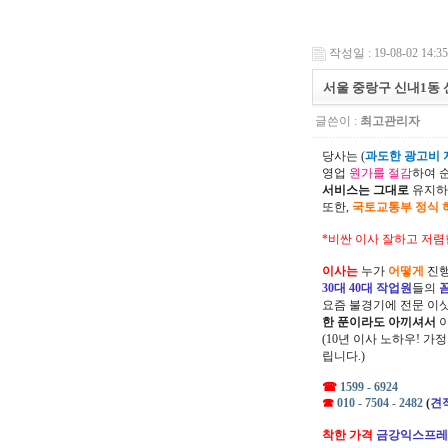
작성일 : 19-08-02 14:35
서울 중랑구 신내1동
글쓴이 :
최고관리자
당사는 (
과도한 광고비 지
영업
원가를 절감
하여 
서비스는 그대로
유지하
또한,
국토교통부 정식 
*비싼 이사 잘하고 저렴
이사는
누가
어떻게
진행
30대 40대 작업원
들의
요즘 불경기에 전문 이
한 푼이라도 아끼셔서
(10년 이사 노하우! 가
립니다.)
☎
1599 - 6924
☎
010 - 7504 - 2482
(
견
착한 가격
금강익스프레