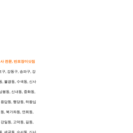
이사 전문, 반포장이삿짐
포구, 강동구, 송파구, 강
동, 불광동, 수색동, 신사
상봉동, 신내동, 중화동,
, 용답동, 행당동, 하왕십
동, 북가좌동, 연희동,
 강일동, 고덕동, 길동,
동, 세곡동, 수서동, 신사