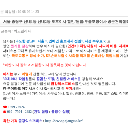
작성일 : 19-08-02 14:35
서울 중랑구 신내1동 신내2동 오후이사 할인/원룸/투룸포장이사 방문견적잘
글쓴이 :
최고관리자
당사는 (
과도한 광고비 지출 x, 연예인 홍보대사 선임x, 지점 수수료 x
) 로
영업
원가를 절감
하여 순수 이사에 필요한 (
인건비+차량지원비+사다리 비용+자재
서비스는 그대로
유지하면서 보다 저렴한 가격으로 이사서비스를 제공해 드리고 있
또한,
국토교통부 정식 허가, KB손해보험 이사화물 적재물 손해배상 책임보험
가입되
*비싼 이사 잘하고 저렴한 이사 잘못하는 것이 아닙니다.
이사는
누가
어떻게
진행 하느냐에 달려 있습니다.
30대 40대 작업원
들의
꼼꼼한 포장, 친절한 서비스
를
경험해 보세요.
요즘 불경기에 전문 이삿짐센터
금강익스프레스
를 만나신 것도 행운입니다.
한 푼이라도 아끼셔서
이사
잘~
하시고 꼭
부자
세요~
(10년 이사 노하우! 가정이사, 사무실이사, 일반, 반포장, 원룸, 투룸, 오피스텔, 장
립니다.)
☎
1599 - 6924
☎
010 - 7504 - 2482
(
견적 담당
:
윤정수 실장
)
착한 가격
금강익스프레스
:
http://www.pojangesa.kr/