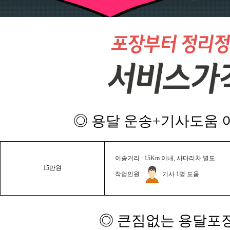
◎ 용달 운송+기사도움 이
이송거리 : 15Km 이내, 사다리차 별도
15만원
작업인원 :
기사 1명 도움
◎ 큰짐없는 용달포장