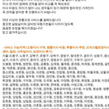
이사 전 여러 업체에 견적을 받아 비교를 꼭 해보세요
이사 비용도 차이가 많이 나는 경우들이 있기 때문에 합리적인 가격인지
꼭 견적을 받아본 후 진행하시기 바랍니다.
10년 이상의 전통으로 서비스를 잘해드립니다
중요한 살림살이와 값비싼 대형가전들이 다치지 않도록
꼼꼼한 포장을 해드리겠습니다!
믿고 맡겨주십시오.
- 서비스 가능지역 (소형이사 가격, 원룸이사 비용, 투룸이사 추천, 오피스텔포장이
센터, 일반, 사무실이사, 보관이사 후기)
서울-도봉구, 노원구, 강북구, 은평구, 성북구, 중랑구, 동대문구, 광진구, 성동구, 용산
남구, 서초구, 관악구, 동작구, 금천구, 영등포구, 양천구, 구로구, 강서구
도봉동, 방학동, 쌍문동, 창동, 공릉동, 상계동, 월계동, 중계동, 하계동, 중계본동, 갈
동, 역촌동, 응암동, 증산동, 진관동, 길음동, 돈암동, 동선동,
동소문동, 보문동, 삼선동, 석관동, 성북동, 안암동, 장위동, 종암동, 하월곡동, 상월곡동
답십리동, 신설동, 용두동, 이문동, 장안동, 전농동, 제기동, 회기동,
휘경동, 광장동, 구의동, 군자동, 도곡동, 능동, 자양동, 중곡동, 화양동, 금호동, 마장
리동, 갈현동, 남영동, 도원동, 동자동, 문배동, 보광동, 서빙고동, 신계동,
용문동, 용산동, 이촌동, 구기동, 궁전동, 경희궁의아침, 내수동, 누상동, 동숭동, 명륜
창천동, 천연동, 홍은동, 홍제동, 공덕동, 대흥동, 도화동, 동교동,
상수동, 상암동, 서교동, 성산동, 신수동, 신정동, 아현동, 연남동, 염리동, 용강동, 중동
둔촌동, 명일동, 상일동, 성내동, 암사동, 천호동, 가락동, 거여동, 마천동,
문정동, 방이동, 삼전동, 석촌동, 송파동, 신천동, 오금동, 오륜동, 잠실동, 개포동, 논