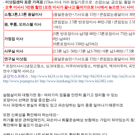
-
이삿짐센타 표준 가격표
(15km 이내 거리 평일기준으로 : 손없는날, 금요일, 월말 
- 오후 이사시 5만원 할인 (오전 이사가 끝나고 들어가므로 1시에서 늦으면 5시 사이
소형,1톤,1.5톤 용달이사
(용달운송만+기사도움 15만
/
큰짐없는용달이사 30만
(큰짐없는 2.5톤 반포장이사 40만-2명
/
큰짐있는 2.5
원, 투룸, 오피스텔 이사
+여1)
(5톤 반포장이사-남3명 60만
/
5톤포장이사 75만-남3
가정집 이사
0만-남4여1
10톤포장이사 150만-남5여2)
사무실 이사
(2.5톤 남2- 50만
/
5톤 남3-70만
/
6톤 남3-80만
/
7.5톤
연구실 이삿짐
(용달운송만+기사도움 15만
/
큰짐없는용달이사 30만
* 포장이사시 (냉장고청소, 싱크대청소, 마무리바닦청소, 커텐설치, 액자마무리, 4
연수기탈착 서비스)
금강익스프레스
:
http://www.kk24.co.kr
http://c24.kr/
http://kk2424.co.kr/
http://un24.co.k
http://www.pojangesa.kr/
http://www.kumkang24.kr
http://www.kk2482.com
살림살이와 대형가전 등~ 여러가지 짐들을 안전히 옮기고 정리할 수 있는
포장이사 선택은 정말 중요합니다
이사 과정에서 분실의 위험도 있고 파손당하는 일이 종종 일어나기 때문이죠
또한 신뢰성을 확인해야 하는데요~
허가를 받은 관허업체인지, 파손이나 화물운송배상 보험에는 가입이 되어있는지 등
확인해야 할 필요가 있습니다.
선택시 이사비용이 너무 비싼건 아닌지도 확인할 필요가 있답니다