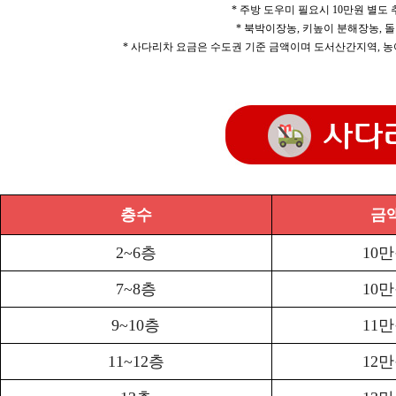
* 주방 도우미 필요시 10만원 별도
* 북박이장농, 키높이 분해장농, 돌
* 사다리차 요금은 수도권 기준 금액이며 도서산간지역, 농
층수
금
2~6층
10
7~8층
10
9~10층
11
11~12층
12