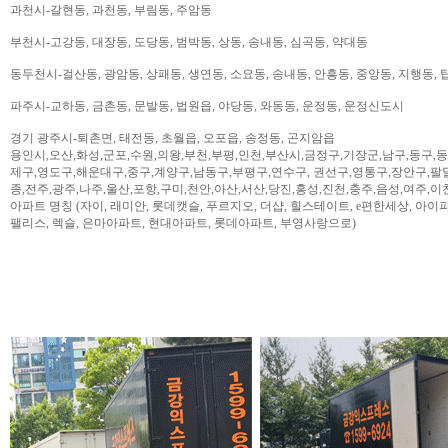
과천시-갈현동, 과천동, 부림동, 주암동
부천시-고강동, 대장동, 도당동, 범박동, 상동, 송내동, 심곡동, 약대동
동두천시-걸산동, 광암동, 상패동, 생연동, 소요동, 송내동, 안흥동, 중앙동, 지행동, 
파주시-교하동, 금촌동, 문발동, 법원읍, 야당동, 와동동, 운정동, 운정신도시
경기 광주시-퇴촌면, 태전동, 초월읍, 오포읍, 송정동, 곤지암읍
용인시,오산,화성,군포,수원,의왕,부천,부평,인천,부산시,금정구,기장군,남구,동구,
제구,영도구,해운대구,중구,계양구,남동구,부평구,연수구, 권선구,영통구,장안구,팔
종,전주,광주,나주,울산,포항,구미,천안,아산,서산,당진,홍성,진천,충주,음성,여주,이
아파트 명칭 (자이, 래미안, 롯데캣슬, 푸르지오, 더샵, 힐스테이트, e편한세상, 아이파크,
팰리스, 렉슬, 은마아파트, 현대아파트, 롯데아파트, 부영사랑으로)