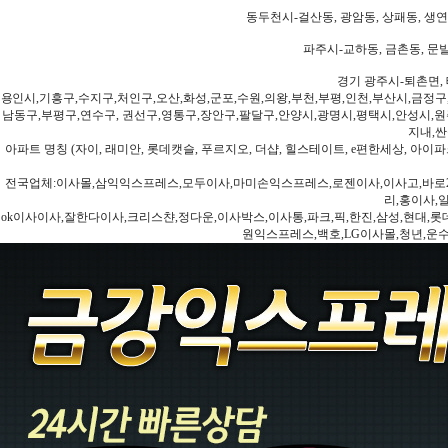
동두천시-걸산동, 광암동, 상패동, 생연동
파주시-교하동, 금촌동, 문발
경기 광주시-퇴촌면, 
용인시,기흥구,수지구,처인구,오산,화성,군포,수원,의왕,부천,부평,인천,부산시,금정구
남동구,부평구,연수구, 권선구,영통구,장안구,팔달구,안양시,광명시,평택시,안성시,원주
지내,싼
아파트 명칭 (자이, 래미안, 롯데캣슬, 푸르지오, 더샵, 힐스테이트, e편한세상, 아이파크
전국업체:이사몰,삼익익스프레스,모두이사,마미손익스프레스,로젠이사,이사고,바로2
리,홍이사,
ok이사이사,잘한다이사,크리스챤,정다운,이사박스,이사통,파크,픽,한진,삼성,현대,롯데,파란
원익스프레스,백호,LG이사몰,청년,운수