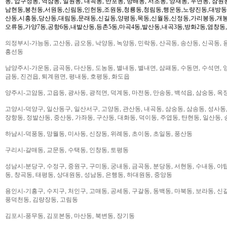
동, 압구정동, 역삼동, 일원동, 내곡동, 반포동, 방배동, 서초동, 양재동, 우면동, 잠원
남현동,봉천동,서원동,신림동,인헌동,조원동,청룡동,청림동,행운동,노량진동,대방동
산동,시흥동,당산동,대림동,문래동,신길동,양평동,목동,신월동,신정동,가리봉동,개봉
오류동,가양7동,공항6동,내발산동,등촌5동,마곡4동,발산동,내곡3동,방화2동,염창동
의정부시-가능동, 고산동, 금오동, 낙양동, 녹양동, 민락동, 산곡동, 송산동, 신곡동, 
흥선동
남양주시-가운동, 금곡동, 다산동, 도농동, 별내동, 별내면, 삼패동, 수동면, 수석면, 양
금동, 진건읍, 퇴계원면, 평내동, 호평동, 화도읍
양주시-고암동, 고읍동, 광사동, 광적면, 덕계동, 마전동, 만송동, 백석읍, 삼숭동, 옥
고양시-덕양구, 일산동구, 일산서구, 고양동, 관산동, 내곡동, 삼숭동, 삼송동, 성사동,
장항동, 정발산동, 중산동, 가좌동, 구산동, 대화동, 덕이동, 주엽동, 탄현동, 일산동,
하남시-덕풍동, 망월동, 미사동, 신장동, 위례동, 초이동, 초일동, 풍산동
구리시-갈매동, 교문동, 수택동, 인창동, 토평동
성남시-분당구, 수정구, 중원구, 구미동, 궁내동, 금곡동, 분당동, 서현동, 수내동, 야탑
동, 창곡동, 태평동, 상대원동, 성남동, 은행동, 하대원동, 중앙동
용인시-기흥구, 수지구, 처인구, 고매동, 공세동, 구갈동, 동백동, 마북동, 보라동, 신갈
풍덕천동, 김량장동, 고림동
김포시-풍무동, 김포본동, 마산동, 북변동, 장기동