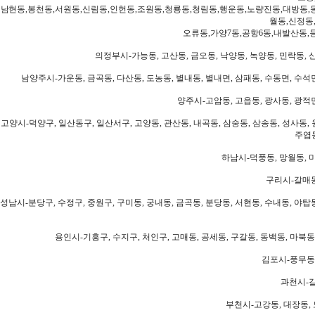
남현동,봉천동,서원동,신림동,인헌동,조원동,청룡동,청림동,행운동,노량진동,대방동,
월동,신정동
오류동,가양7동,공항6동,내발산동,
의정부시-가능동, 고산동, 금오동, 낙양동, 녹양동, 민락동, 산
남양주시-가운동, 금곡동, 다산동, 도농동, 별내동, 별내면, 삼패동, 수동면, 수석면
양주시-고암동, 고읍동, 광사동, 광적면
고양시-덕양구, 일산동구, 일산서구, 고양동, 관산동, 내곡동, 삼숭동, 삼송동, 성사동, 
주엽동
하남시-덕풍동, 망월동, 미
구리시-갈매동
성남시-분당구, 수정구, 중원구, 구미동, 궁내동, 금곡동, 분당동, 서현동, 수내동, 야탑동
용인시-기흥구, 수지구, 처인구, 고매동, 공세동, 구갈동, 동백동, 마북동
김포시-풍무동,
과천시-갈
부천시-고강동, 대장동, 