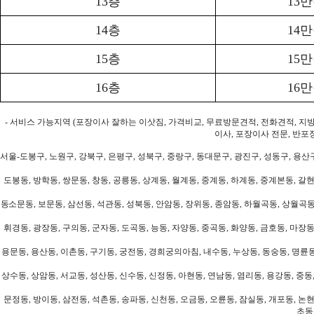
13층
13
14층
14
15층
15
16층
16
- 서비스 가능지역 (포장이사 잘하는 이삿짐, 가격비교, 무료방문견적, 전화견적, 지
이사, 포장이사 전문, 반포
서울-도봉구, 노원구, 강북구, 은평구, 성북구, 중랑구, 동대문구, 광진구, 성동구, 용산구
도봉동, 방학동, 쌍문동, 창동, 공릉동, 상계동, 월계동, 중계동, 하계동, 중계본동, 갈현
동소문동, 보문동, 삼선동, 석관동, 성북동, 안암동, 장위동, 종암동, 하월곡동, 상월곡동,
휘경동, 광장동, 구의동, 군자동, 도곡동, 능동, 자양동, 중곡동, 화양동, 금호동, 마장동
용문동, 용산동, 이촌동, 구기동, 궁전동, 경희궁의아침, 내수동, 누상동, 동숭동, 명륜동
상수동, 상암동, 서교동, 성산동, 신수동, 신정동, 아현동, 연남동, 염리동, 용강동, 중동,
문정동, 방이동, 삼전동, 석촌동, 송파동, 신천동, 오금동, 오륜동, 잠실동, 개포동, 논현
초동