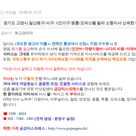
작성일 : 19-08-02 15:23
경기도 고양시 일산동구/서구/ 1인가구/원룸/오피스텔 빌라 소형이사 신속한
글쓴이 :
최고관리자
당사는 (
과도한 광고비 지출 x, 연예인 홍보대사 선임x, 지점 수수료 x
) 로
영업
원가를 절감
하여 순수 이사에 필요한 (
인건비+차량지원비+사다리 비용+자재
서비스는 그대로
유지하면서 보다 저렴한 가격으로 이사서비스를 제공해 드리고 있
또한,
국토교통부 정식 허가, KB손해보험 이사화물 적재물 손해배상 책임보험
가입되
*비싼 이사 잘하고 저렴한 이사 잘못하는 것이 아닙니다.
이사는
누가
어떻게
진행 하느냐에 달려 있습니다.
30대 40대 작업원
들의
꼼꼼한 포장, 친절한 서비스
를
경험해 보세요.
요즘 불경기에 전문 이삿짐센터
금강익스프레스
를 만나신 것도 행운입니다.
한 푼이라도 아끼셔서
이사
잘~
하시고 꼭
부자
세요~
(10년 이사 노하우! 가정이사, 사무실이사, 일반, 반포장, 원룸, 투룸, 오피스텔, 장
립니다.)
☎
1599 - 6924
☎
010 - 7504 - 2482
(
견적 담당
:
윤정수 실장
)
착한 가격
금강익스프레스
:
http://www.pojangesa.kr/