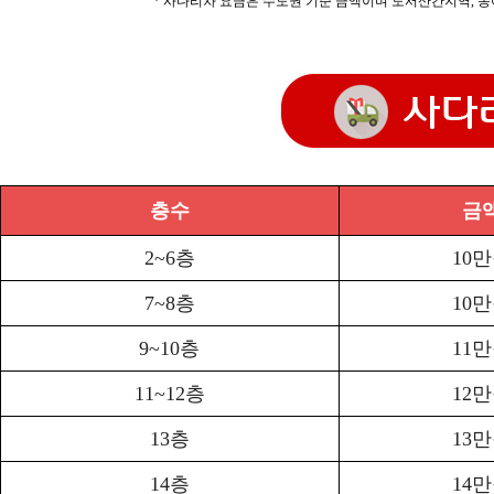
* 사다리차 요금은 수도권 기준 금액이며 도서산간지역, 농
층수
금
2~6층
10
7~8층
10
9~10층
11
11~12층
12
13층
13
14층
14