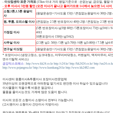
-
이삿짐센타 표준 가격표
(15km 이내 거리 평일기준으로 : 손없는날, 금요일, 월말 
- 오후 이사시 5만원 할인 (오전 이사가 끝나고 들어가므로 1시에서 늦으면 5시 사이
소형,1톤,1.5톤 용달이
(용달운송만+기사도움 15만
/
큰짐없는용달이사 30만-2명
사
원, 투룸, 오피스텔 이사
(큰짐없는 2.5톤 반포장이사 40만-2명
/
큰짐있는 2.5톤 반
(5톤 반포장이사-남3명 60만
/
5톤포장이사 75만-남3여1
/
6
가정집 이사
4여1
10톤포장이사 150만-남5여2)
사무실 이사
(2.5톤 남2- 50만
/
5톤 남3-70만
/
6톤 남3-80만
/
7.5톤 남4-
연구실 이삿짐
(용달운송만+기사도움 15만
/
큰짐없는용달이사 30만-2명
* 포장이사시 (냉장고청소, 싱크대청소, 마무리바닦청소, 커텐설치, 액자마무리, 4
연수기탈착 서비스)
금강익스프레스
:
http://www.kk24.co.kr
http://c24.kr/
http://kk2424.co.kr/
http://un24.co.k
http://www.pojangesa.kr/
http://www.kumkang24.kr
http://www.kk2482.com
이사센터 원룸이사&투룸이사 포장이사전문업체
10년이상의 오랜경력으로 어떠한일 맡기셔도 편안한 이사 하실수 있으실겁니다
이사물품이 적을수록 비용은 절감되니
물품을 줄이시는것도 가계에 많은 도움이 됩니다.
이사의 모든것 소형이사 소량이사 전부다 가능합니다.
(고시원이사 소형이사 간단이사 지방이사)
무더위속 체력좋은 30~40대 정직원들이 안심하고 정직하게 이사해드리겠습니다!