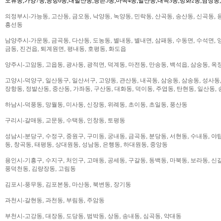
오류동,가양7동,공항6동,내발산동,등촌5동,마곡4동,발산동,내곡3동,방화2동,염창동
의정부시-가능동, 고산동, 금오동, 낙양동, 녹양동, 민락동, 산곡동, 송산동, 신곡동, 
흥선동
남양주시-가운동, 금곡동, 다산동, 도농동, 별내동, 별내면, 삼패동, 수동면, 수석면, 양
금동, 진건읍, 퇴계원면, 평내동, 호평동, 화도읍
양주시-고암동, 고읍동, 광사동, 광적면, 덕계동, 마전동, 만송동, 백석읍, 삼숭동, 옥
고양시-덕양구, 일산동구, 일산서구, 고양동, 관산동, 내곡동, 삼숭동, 삼송동, 성사동,
장항동, 정발산동, 중산동, 가좌동, 구산동, 대화동, 덕이동, 주엽동, 탄현동, 일산동,
하남시-덕풍동, 망월동, 미사동, 신장동, 위례동, 초이동, 초일동, 풍산동
구리시-갈매동, 교문동, 수택동, 인창동, 토평동
성남시-분당구, 수정구, 중원구, 구미동, 궁내동, 금곡동, 분당동, 서현동, 수내동, 야탑
동, 창곡동, 태평동, 상대원동, 성남동, 은행동, 하대원동, 중앙동
용인시-기흥구, 수지구, 처인구, 고매동, 공세동, 구갈동, 동백동, 마북동, 보라동, 신갈
풍덕천동, 김량장동, 고림동
김포시-풍무동, 김포본동, 마산동, 북변동, 장기동
과천시-갈현동, 과천동, 부림동, 주암동
부천시-고강동, 대장동, 도당동, 범박동, 상동, 송내동, 심곡동, 약대동