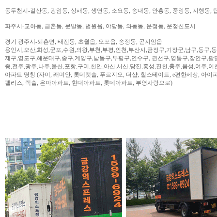
동두천시-걸산동, 광암동, 상패동, 생연동, 소요동, 송내동, 안흥동, 중앙동, 지행동, 
파주시-교하동, 금촌동, 문발동, 법원읍, 야당동, 와동동, 운정동, 운정신도시
경기 광주시-퇴촌면, 태전동, 초월읍, 오포읍, 송정동, 곤지암읍
용인시,오산,화성,군포,수원,의왕,부천,부평,인천,부산시,금정구,기장군,남구,동구,
제구,영도구,해운대구,중구,계양구,남동구,부평구,연수구, 권선구,영통구,장안구,팔
종,전주,광주,나주,울산,포항,구미,천안,아산,서산,당진,홍성,진천,충주,음성,여주,이
아파트 명칭 (자이, 래미안, 롯데캣슬, 푸르지오, 더샵, 힐스테이트, e편한세상, 아이파크,
팰리스, 렉슬, 은마아파트, 현대아파트, 롯데아파트, 부영사랑으로)