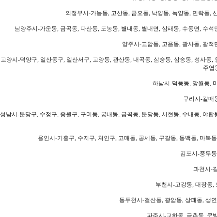
의정부시-가능동, 고산동, 금오동, 낙양동, 녹양동, 민락동, 산
남양주시-가운동, 금곡동, 다산동, 도농동, 별내동, 별내면, 삼패동, 수동면, 수석면
양주시-고암동, 고읍동, 광사동, 광적면
고양시-덕양구, 일산동구, 일산서구, 고양동, 관산동, 내곡동, 삼숭동, 삼송동, 성사동, 
주엽동
하남시-덕풍동, 망월동, 미
구리시-갈매동
성남시-분당구, 수정구, 중원구, 구미동, 궁내동, 금곡동, 분당동, 서현동, 수내동, 야탑동
용인시-기흥구, 수지구, 처인구, 고매동, 공세동, 구갈동, 동백동, 마북동
김포시-풍무동,
과천시-갈
부천시-고강동, 대장동, 
동두천시-걸산동, 광암동, 상패동, 생연동
파주시-교하동, 금촌동, 문발