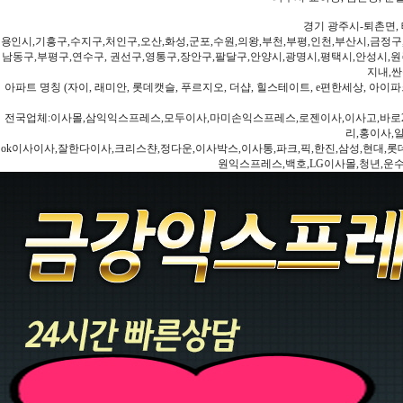
경기 광주시-퇴촌면, 
용인시,기흥구,수지구,처인구,오산,화성,군포,수원,의왕,부천,부평,인천,부산시,금정구
남동구,부평구,연수구, 권선구,영통구,장안구,팔달구,안양시,광명시,평택시,안성시,원주
지내,싼
아파트 명칭 (자이, 래미안, 롯데캣슬, 푸르지오, 더샵, 힐스테이트, e편한세상, 아이파크
전국업체:이사몰,삼익익스프레스,모두이사,마미손익스프레스,로젠이사,이사고,바로2
리,홍이사,
ok이사이사,잘한다이사,크리스챤,정다운,이사박스,이사통,파크,픽,한진,삼성,현대,롯데,파란
원익스프레스,백호,LG이사몰,청년,운수