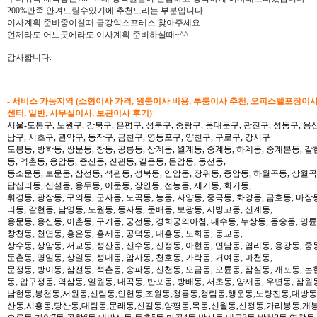
200%만족 안겨드릴수있기에 추천드리는 부분입니다
이사계획 준비중이실때 금강익스프레스 찾아주세요
언제라도 어느곳에라도 이사계획 준비하실때~^^
감사합니다.
- 서비스 가능지역 (소형이사 가격, 원룸이사 비용, 투룸이사 추천, 오피스텔포장이
센터, 일반, 사무실이사, 보관이사 후기)
서울-도봉구, 노원구, 강북구, 은평구, 성북구, 중랑구, 동대문구, 광진구, 성동구, 용산
남구, 서초구, 관악구, 동작구, 금천구, 영등포구, 양천구, 구로구, 강서구
도봉동, 방학동, 쌍문동, 창동, 공릉동, 상계동, 월계동, 중계동, 하계동, 중계본동, 갈
동, 역촌동, 응암동, 증산동, 진관동, 길음동, 돈암동, 동선동,
동소문동, 보문동, 삼선동, 석관동, 성북동, 안암동, 장위동, 종암동, 하월곡동, 상월곡동
답십리동, 신설동, 용두동, 이문동, 장안동, 전농동, 제기동, 회기동,
휘경동, 광장동, 구의동, 군자동, 도곡동, 능동, 자양동, 중곡동, 화양동, 금호동, 마장
리동, 갈현동, 남영동, 도원동, 동자동, 문배동, 보광동, 서빙고동, 신계동,
용문동, 용산동, 이촌동, 구기동, 궁전동, 경희궁의아침, 내수동, 누상동, 동숭동, 명륜
창천동, 천연동, 홍은동, 홍제동, 공덕동, 대흥동, 도화동, 동교동,
상수동, 상암동, 서교동, 성산동, 신수동, 신정동, 아현동, 연남동, 염리동, 용강동, 중동
둔촌동, 명일동, 상일동, 성내동, 암사동, 천호동, 가락동, 거여동, 마천동,
문정동, 방이동, 삼전동, 석촌동, 송파동, 신천동, 오금동, 오륜동, 잠실동, 개포동, 논
동, 압구정동, 역삼동, 일원동, 내곡동, 반포동, 방배동, 서초동, 양재동, 우면동, 잠원
남현동,봉천동,서원동,신림동,인헌동,조원동,청룡동,청림동,행운동,노량진동,대방동
산동,시흥동,당산동,대림동,문래동,신길동,양평동,목동,신월동,신정동,가리봉동,개봉