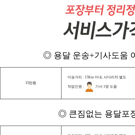
◎ 용달 운송+기사도움 이
이송거리 : 15Km 이내, 사다리차 별도
15만원
작업인원 :
기사 1명 도움
◎ 큰짐없는 용달포장