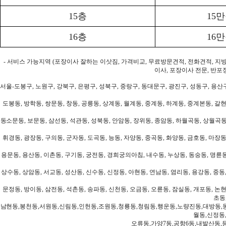
15층
15
16층
16
- 서비스 가능지역 (포장이사 잘하는 이삿짐, 가격비교, 무료방문견적, 전화견적, 지
이사, 포장이사 전문, 반포
서울-도봉구, 노원구, 강북구, 은평구, 성북구, 중랑구, 동대문구, 광진구, 성동구, 용산구
도봉동, 방학동, 쌍문동, 창동, 공릉동, 상계동, 월계동, 중계동, 하계동, 중계본동, 갈현
동소문동, 보문동, 삼선동, 석관동, 성북동, 안암동, 장위동, 종암동, 하월곡동, 상월곡동,
휘경동, 광장동, 구의동, 군자동, 도곡동, 능동, 자양동, 중곡동, 화양동, 금호동, 마장동
용문동, 용산동, 이촌동, 구기동, 궁전동, 경희궁의아침, 내수동, 누상동, 동숭동, 명륜동
상수동, 상암동, 서교동, 성산동, 신수동, 신정동, 아현동, 연남동, 염리동, 용강동, 중동,
문정동, 방이동, 삼전동, 석촌동, 송파동, 신천동, 오금동, 오륜동, 잠실동, 개포동, 논현
초동
남현동,봉천동,서원동,신림동,인헌동,조원동,청룡동,청림동,행운동,노량진동,대방동,
월동,신정동
오류동,가양7동,공항6동,내발산동,