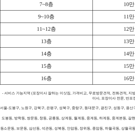
7~8층
10
9~10층
11
11~12층
12
13층
13
14층
14
15층
15
16층
16
- 서비스 가능지역 (포장이사 잘하는 이삿짐, 가격비교, 무료방문견적, 전화견적, 지
이사, 포장이사 전문, 반포
서울-도봉구, 노원구, 강북구, 은평구, 성북구, 중랑구, 동대문구, 광진구, 성동구, 용산구
도봉동, 방학동, 쌍문동, 창동, 공릉동, 상계동, 월계동, 중계동, 하계동, 중계본동, 갈현
동소문동, 보문동, 삼선동, 석관동, 성북동, 안암동, 장위동, 종암동, 하월곡동, 상월곡동,