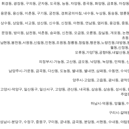
휘경동, 광장동, 구의동, 군자동, 도곡동, 능동, 자양동, 중곡동, 화양동, 금호동, 마장동
용문동, 용산동, 이촌동, 구기동, 궁전동, 경희궁의아침, 내수동, 누상동, 동숭동, 명륜동
상수동, 상암동, 서교동, 성산동, 신수동, 신정동, 아현동, 연남동, 염리동, 용강동, 중동,
문정동, 방이동, 삼전동, 석촌동, 송파동, 신천동, 오금동, 오륜동, 잠실동, 개포동, 논현
초동
남현동,봉천동,서원동,신림동,인헌동,조원동,청룡동,청림동,행운동,노량진동,대방동,
월동,신정동
오류동,가양7동,공항6동,내발산동,
의정부시-가능동, 고산동, 금오동, 낙양동, 녹양동, 민락동, 산
남양주시-가운동, 금곡동, 다산동, 도농동, 별내동, 별내면, 삼패동, 수동면, 수석면
양주시-고암동, 고읍동, 광사동, 광적면
고양시-덕양구, 일산동구, 일산서구, 고양동, 관산동, 내곡동, 삼숭동, 삼송동, 성사동, 
주엽동
하남시-덕풍동, 망월동, 미
구리시-갈매동
성남시-분당구, 수정구, 중원구, 구미동, 궁내동, 금곡동, 분당동, 서현동, 수내동, 야탑동