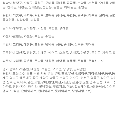
성남시-분당구, 수정구, 중원구, 구미동, 궁내동, 금곡동, 분당동, 서현동, 수내동, 야탑
동, 창곡동, 태평동, 상대원동, 성남동, 은행동, 하대원동, 중앙동
용인시-기흥구, 수지구, 처인구, 고매동, 공세동, 구갈동, 동백동, 마북동, 보라동, 신갈
풍덕천동, 김량장동, 고림동
김포시-풍무동, 김포본동, 마산동, 북변동, 장기동
과천시-갈현동, 과천동, 부림동, 주암동
부천시-고강동, 대장동, 도당동, 범박동, 상동, 송내동, 심곡동, 약대동
동두천시-걸산동, 광암동, 상패동, 생연동, 소요동, 송내동, 안흥동, 중앙동, 지행동, 
파주시-교하동, 금촌동, 문발동, 법원읍, 야당동, 와동동, 운정동, 운정신도시
경기 광주시-퇴촌면, 태전동, 초월읍, 오포읍, 송정동, 곤지암읍
용인시,오산,화성,군포,수원,의왕,부천,부평,인천,부산시,금정구,기장군,남구,동구,
제구,영도구,해운대구,중구,계양구,남동구,부평구,연수구, 권선구,영통구,장안구,팔
종,전주,광주,나주,울산,포항,구미,천안,아산,서산,당진,홍성,진천,충주,음성,여주,이
아파트 명칭 (자이, 래미안, 롯데캣슬, 푸르지오, 더샵, 힐스테이트, e편한세상, 아이파크,
팰리스, 렉슬, 은마아파트, 현대아파트, 롯데아파트, 부영사랑으로)