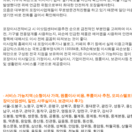
발생했다면 위에 언급한 위험으로부터 최대한 안전하게 포장을해야한다.
요즘은 대부분의 포장이사업체들이 무료방문견적진행을 하고 있기 때문에 일단 마
생기면 바로 전화를 걸어서 확인해야한다.
포장이사견적비교 시 이삿짐센터비용추천 순으로 금전적인 부분만을 고려하여 이사업
전, 가구별 전용덮개를 사용하는지, 파손에 민감한 제품은 에어캡을 사용하여 안전에 
항목에 대해서도 이사 전에 꼼꼼히 따져보는 것이 좋다.
이사업체 홈페이지 내 포장이사후기나 블로그, 카페의 후기 등에서 실제 이용고객들의
금강익스프레스는 국토교통부정식허가 110184호, KB손해보험 이사화물 파손보험
체만으로 구성된 전국 지점을 보유하여 전국 어디든 이사서비스가 가능하다는 점이
포장이사 이사말고도 가정이사, 사무실이사, 기업이전이사, 원룸이사, 보관이사등
및 생활편의 서비스를 기본으로 제공중이다.
- 서비스 가능지역 (소형이사 가격, 원룸이사 비용, 투룸이사 추천, 오피스텔포
장이삿짐센터, 일반, 사무실이사, 보관이사 후기)
서울-도봉구, 노원구, 강북구, 은평구, 성북구, 중랑구, 동대문구, 광진구, 성동구, 용산
남구, 서초구, 관악구, 동작구, 금천구, 영등포구, 양천구, 구로구, 강서구
도봉동, 방학동, 쌍문동, 창동, 공릉동, 상계동, 월계동, 중계동, 하계동, 중계본동, 갈
동, 역촌동, 응암동, 증산동, 진관동, 길음동, 돈암동, 동선동,
동소문동, 보문동, 삼선동, 석관동, 성북동, 안암동, 장위동, 종암동, 하월곡동, 상월곡동
답십리동, 신설동, 용두동, 이문동, 장안동, 전농동, 제기동, 회기동,