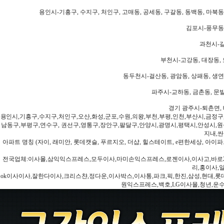
용인시-기흥구, 수지구, 처인구, 고매동, 공세동, 구갈동, 동백동, 마북동
김포시-풍무동,
과천시-갈
부천시-고강동, 대장동, 
동두천시-걸산동, 광암동, 상패동, 생연동
파주시-교하동, 금촌동, 문발
경기 광주시-퇴촌면, 
용인시,기흥구,수지구,처인구,오산,화성,군포,수원,의왕,부천,부평,인천,부산시,금정구
남동구,부평구,연수구, 권선구,영통구,장안구,팔달구,안양시,광명시,평택시,안성시,원주
지내,싼
아파트 명칭 (자이, 래미안, 롯데캣슬, 푸르지오, 더샵, 힐스테이트, e편한세상, 아이파크
전국업체:이사몰,삼익익스프레스,모두이사,마미손익스프레스,로젠이사,이사고,바로2
리,홍이사,
ok이사이사,잘한다이사,크리스챤,정다운,이사박스,이사통,파크,픽,한진,삼성,현대,롯데,파란
원익스프레스,백호,LG이사몰,청년,운수