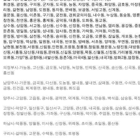
휘경동, 광장동, 구의동, 군자동, 도곡동, 능동, 자양동, 중곡동, 화양동, 금호동, 마장
리동, 갈현동, 남영동, 도원동, 동자동, 문배동, 보광동, 서빙고동, 신계동,
용문동, 용산동, 이촌동, 구기동, 궁전동, 경희궁의아침, 내수동, 누상동, 동숭동, 명륜
창천동, 천연동, 홍은동, 홍제동, 공덕동, 대흥동, 도화동, 동교동,
상수동, 상암동, 서교동, 성산동, 신수동, 신정동, 아현동, 연남동, 염리동, 용강동, 중동
둔촌동, 명일동, 상일동, 성내동, 암사동, 천호동, 가락동, 거여동, 마천동,
문정동, 방이동, 삼전동, 석촌동, 송파동, 신천동, 오금동, 오륜동, 잠실동, 개포동, 논
동, 압구정동, 역삼동, 일원동, 내곡동, 반포동, 방배동, 서초동, 양재동, 우면동, 잠원
남현동,봉천동,서원동,신림동,인헌동,조원동,청룡동,청림동,행운동,노량진동,대방동
산동,시흥동,당산동,대림동,문래동,신길동,양평동,목동,신월동,신정동,가리봉동,개봉
오류동,가양7동,공항6동,내발산동,등촌5동,마곡4동,발산동,내곡3동,방화2동,염창동
의정부시-가능동, 고산동, 금오동, 낙양동, 녹양동, 민락동, 산곡동, 송산동, 신곡동, 
흥선동
남양주시-가운동, 금곡동, 다산동, 도농동, 별내동, 별내면, 삼패동, 수동면, 수석면, 양
금동, 진건읍, 퇴계원면, 평내동, 호평동, 화도읍
양주시-고암동, 고읍동, 광사동, 광적면, 덕계동, 마전동, 만송동, 백석읍, 삼숭동, 옥
고양시-덕양구, 일산동구, 일산서구, 고양동, 관산동, 내곡동, 삼숭동, 삼송동, 성사동,
장항동, 정발산동, 중산동, 가좌동, 구산동, 대화동, 덕이동, 주엽동, 탄현동, 일산동,
하남시-덕풍동, 망월동, 미사동, 신장동, 위례동, 초이동, 초일동, 풍산동
구리시-갈매동, 교문동, 수택동, 인창동, 토평동