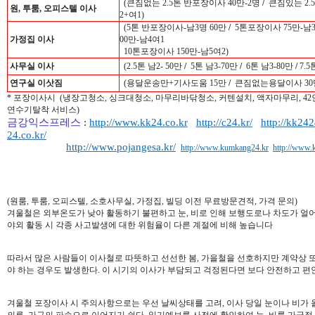
(큰짐없는 2.5톤 반포장이사 40만-2명
/
큰짐있는 2.5
원, 투룸, 오피스텔 이사
2+여1)
(5톤 반포장이사-남3명 60만
/
5톤포장이사 75만-남
가정집 이사
00만-남4여1
10톤포장이사 150만-남5여2)
사무실 이사
(2.5톤 남2- 50만
/
5톤 남3-70만
/
6톤 남3-80만
/
7.5
연구실 이삿짐
(용달운송만+기사도움 15만
/
큰짐없는용달이사 30
* 포장이사시 (냉장고청소, 싱크대청소, 마무리바닦청소, 커텐설치, 액자마무리, 4
연수기탈착 서비스)
금강익스프레스
:
http://www.kk24.co.kr
http://c24.kr/
http://kk242
24.co.kr/
http://www.pojangesa.kr/
http://www.kumkang24.kr
http://www
(원룸, 투룸, 오피스텔, 소호사무실, 가정집, 빌딩 이전 무료방문견적, 가격 문의)
겨울철은 외부온도가 낮아 활동하기 불편하고 눈, 비로 인해 보행도로나 차도가 얼
야외 활동 시 각종 사고발생에 대한 위험율이 다른 계절에 비해 높습니다
따라서 많은 사람들이 이사철로 따뜻하고 선선한 봄, 가을철을 선호하지만 계약상 
야 하는 경우도 발생한다. 이 시기의 이사가 부담되고 걱정된다면 보다 안전하고 편
겨울철 포장이사 시 주의사항으로는 우선 날씨상태를 고려, 이사 당일 눈이나 비가 
의류, 가구의 파손으로 이어지기 쉽다. 일기예보를 사전에 확인하여 눈, 비를 가급