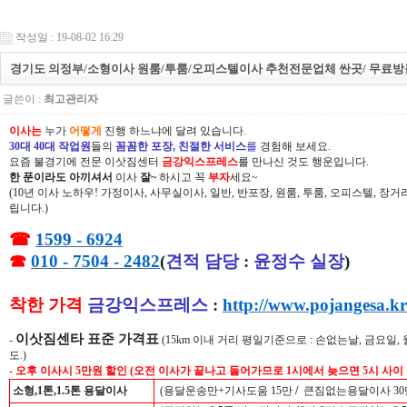
작성일 : 19-08-02 16:29
경기도 의정부/소형이사 원룸/투룸/오피스텔이사 추천전문업체 싼곳/ 무료방문
글쓴이 :
최고관리자
이사는
누가
어떻게
진행 하느냐에 달려 있습니다.
30대 40대 작업원
들의
꼼꼼한 포장, 친절한 서비스
를
경험해 보세요.
요즘 불경기에 전문 이삿짐센터
금강익스프레스
를 만나신 것도 행운입니다.
한 푼이라도 아끼셔서
이사
잘~
하시고 꼭
부자
세요~
(10년 이사 노하우! 가정이사, 사무실이사, 일반, 반포장, 원룸, 투룸, 오피스텔, 장
립니다.)
☎
1599 - 6924
☎
010 - 7504 - 2482
(
견적 담당
:
윤정수 실장
)
착한 가격
금강익스프레스
:
http://www.pojangesa.kr
이삿짐센타 표준 가격표
-
(15km 이내 거리 평일기준으로 : 손없는날, 금요일,
도.)
- 오후 이사시 5만원 할인 (오전 이사가 끝나고 들어가므로 1시에서 늦으면 5시 사이
소형,1톤,1.5톤 용달이사
(용달운송만+기사도움 15만
/
큰짐없는용달이사 30