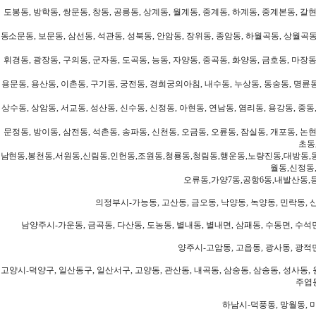
도봉동, 방학동, 쌍문동, 창동, 공릉동, 상계동, 월계동, 중계동, 하계동, 중계본동, 갈현
동소문동, 보문동, 삼선동, 석관동, 성북동, 안암동, 장위동, 종암동, 하월곡동, 상월곡동,
휘경동, 광장동, 구의동, 군자동, 도곡동, 능동, 자양동, 중곡동, 화양동, 금호동, 마장동
용문동, 용산동, 이촌동, 구기동, 궁전동, 경희궁의아침, 내수동, 누상동, 동숭동, 명륜동
상수동, 상암동, 서교동, 성산동, 신수동, 신정동, 아현동, 연남동, 염리동, 용강동, 중동,
문정동, 방이동, 삼전동, 석촌동, 송파동, 신천동, 오금동, 오륜동, 잠실동, 개포동, 논현
초동
남현동,봉천동,서원동,신림동,인헌동,조원동,청룡동,청림동,행운동,노량진동,대방동,
월동,신정동
오류동,가양7동,공항6동,내발산동,
의정부시-가능동, 고산동, 금오동, 낙양동, 녹양동, 민락동, 산
남양주시-가운동, 금곡동, 다산동, 도농동, 별내동, 별내면, 삼패동, 수동면, 수석면
양주시-고암동, 고읍동, 광사동, 광적면
고양시-덕양구, 일산동구, 일산서구, 고양동, 관산동, 내곡동, 삼숭동, 삼송동, 성사동, 
주엽동
하남시-덕풍동, 망월동, 미