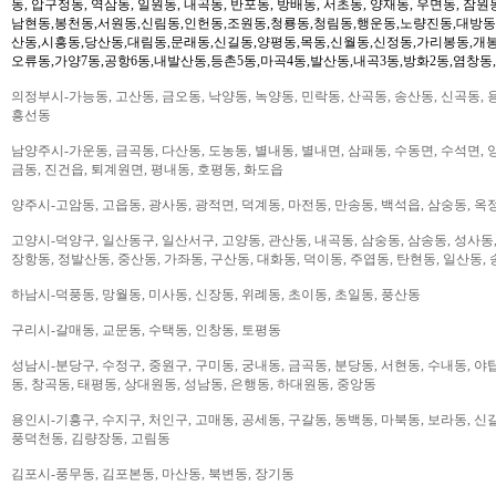
동, 압구정동, 역삼동, 일원동, 내곡동, 반포동, 방배동, 서초동, 양재동, 우면동, 잠원
남현동,봉천동,서원동,신림동,인헌동,조원동,청룡동,청림동,행운동,노량진동,대방동
산동,시흥동,당산동,대림동,문래동,신길동,양평동,목동,신월동,신정동,가리봉동,개봉
오류동,가양7동,공항6동,내발산동,등촌5동,마곡4동,발산동,내곡3동,방화2동,염창동
의정부시-가능동, 고산동, 금오동, 낙양동, 녹양동, 민락동, 산곡동, 송산동, 신곡동, 
흥선동
남양주시-가운동, 금곡동, 다산동, 도농동, 별내동, 별내면, 삼패동, 수동면, 수석면, 양
금동, 진건읍, 퇴계원면, 평내동, 호평동, 화도읍
양주시-고암동, 고읍동, 광사동, 광적면, 덕계동, 마전동, 만송동, 백석읍, 삼숭동, 옥
고양시-덕양구, 일산동구, 일산서구, 고양동, 관산동, 내곡동, 삼숭동, 삼송동, 성사동,
장항동, 정발산동, 중산동, 가좌동, 구산동, 대화동, 덕이동, 주엽동, 탄현동, 일산동,
하남시-덕풍동, 망월동, 미사동, 신장동, 위례동, 초이동, 초일동, 풍산동
구리시-갈매동, 교문동, 수택동, 인창동, 토평동
성남시-분당구, 수정구, 중원구, 구미동, 궁내동, 금곡동, 분당동, 서현동, 수내동, 야탑
동, 창곡동, 태평동, 상대원동, 성남동, 은행동, 하대원동, 중앙동
용인시-기흥구, 수지구, 처인구, 고매동, 공세동, 구갈동, 동백동, 마북동, 보라동, 신갈
풍덕천동, 김량장동, 고림동
김포시-풍무동, 김포본동, 마산동, 북변동, 장기동