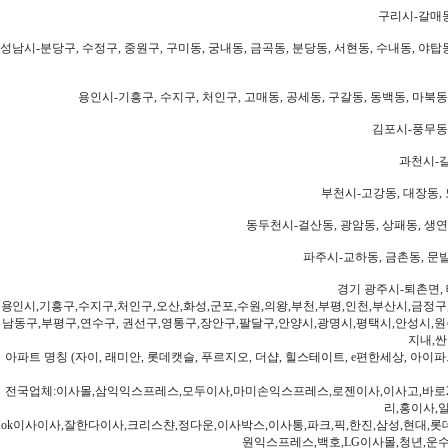
구리시-갈매동
성남시-분당구, 수정구, 중원구, 구미동, 궁내동, 금곡동, 분당동, 서현동, 수내동, 야탑동
용인시-기흥구, 수지구, 처인구, 고매동, 공세동, 구갈동, 동백동, 마북동
김포시-풍무동,
과천시-갈
부천시-고강동, 대장동, 
동두천시-걸산동, 광암동, 상패동, 생연동
파주시-교하동, 금촌동, 문발
경기 광주시-퇴촌면, 
용인시,기흥구,수지구,처인구,오산,화성,군포,수원,의왕,부천,부평,인천,부산시,금정구
남동구,부평구,연수구, 권선구,영통구,장안구,팔달구,안양시,광명시,평택시,안성시,원주
지내,싼
아파트 명칭 (자이, 래미안, 롯데캣슬, 푸르지오, 더샵, 힐스테이트, e편한세상, 아이파크
전국업체:이사몰,삼익익스프레스,모두이사,마미손익스프레스,로젠이사,이사고,바로2
리,홍이사,
ok이사이사,잘한다이사,크리스챤,정다운,이사박스,이사통,파크,픽,한진,삼성,현대,롯데,파란
원익스프레스,백호,LG이사몰,청년,운수