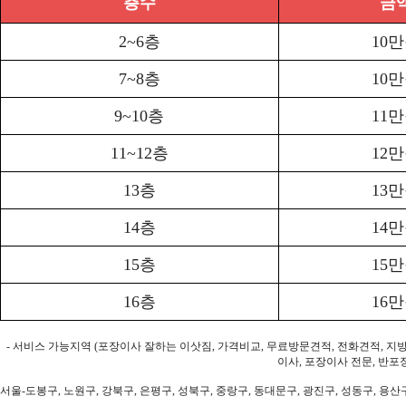
층수
금
2~6층
10
7~8층
10
9~10층
11
11~12층
12
13층
13
14층
14
15층
15
16층
16
- 서비스 가능지역 (포장이사 잘하는 이삿짐, 가격비교, 무료방문견적, 전화견적, 지
이사, 포장이사 전문, 반포
서울-도봉구, 노원구, 강북구, 은평구, 성북구, 중랑구, 동대문구, 광진구, 성동구, 용산구