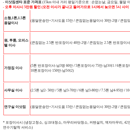
-
이삿짐센타 표준 가격표
(15km 이내 거리 평일기준으로 : 손없는날, 금요일, 월말 
- 오후 이사시 5만원 할인 (오전 이사가 끝나고 들어가므로 1시에서 늦으면 5시 사이
소형,1톤,1.5톤
(용달운송만+기사도움 15만
/
큰짐없는용달이사 30만-2명
/
큰짐있는
용달이사
원, 투룸, 오피스
(큰짐없는 2.5톤 반포장이사 40만-2명
/
큰짐있는 2.5톤 반포장이사 
텔 이사
(5톤 반포장이사-남3명 60만
/
5톤포장이사 75만-남3여1
/
6톤포장이
가정집 이사
10톤포장이사 150만-남5여2)
사무실 이사
(2.5톤 남2- 50만
/
5톤 남3-70만
/
6톤 남3-80만
/
7.5톤 남4-95만
/
10
연구실 이삿짐
(용달운송만+기사도움 15만
/
큰짐없는용달이사 30만-2명
/
큰짐있는
* 포장이사시 (냉장고청소, 싱크대청소, 마무리바닦청소, 커텐설치, 액자마무리, 4
연수기탈착 서비스)