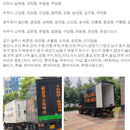
과천시-갈현동, 과천동, 부림동, 주암동
부천시-고강동, 대장동, 도당동, 범박동, 상동, 송내동, 심곡동, 약대동
동두천시-걸산동, 광암동, 상패동, 생연동, 소요동, 송내동, 안흥동, 중앙동, 지행동, 
파주시-교하동, 금촌동, 문발동, 법원읍, 야당동, 와동동, 운정동, 운정신도시
경기 광주시-퇴촌면, 태전동, 초월읍, 오포읍, 송정동, 곤지암읍
용인시,오산,화성,군포,수원,의왕,부천,부평,인천,부산시,금정구,기장군,남구,동구,
제구,영도구,해운대구,중구,계양구,남동구,부평구,연수구, 권선구,영통구,장안구,팔
종,전주,광주,나주,울산,포항,구미,천안,아산,서산,당진,홍성,진천,충주,음성,여주,이
아파트 명칭 (자이, 래미안, 롯데캣슬, 푸르지오, 더샵, 힐스테이트, e편한세상, 아이파크,
팰리스, 렉슬, 은마아파트, 현대아파트, 롯데아파트, 부영사랑으로)