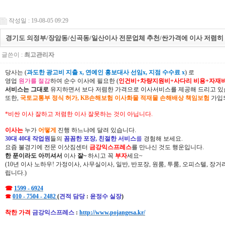
작성일 : 19-08-05 09:29
경기도 의정부/장암동/신곡동/일산이사 전문업체 추천/싼가격에 이사 저렴히
글쓴이 :
최고관리자
당사는 (
과도한 광고비 지출 x, 연예인 홍보대사 선임x, 지점 수수료 x
) 로
영업
원가를 절감
하여 순수 이사에 필요한 (
인건비+차량지원비+사다리 비용+자재
서비스는 그대로
유지하면서 보다 저렴한 가격으로 이사서비스를 제공해 드리고 있
또한,
국토교통부 정식 허가, KB손해보험 이사화물 적재물 손해배상 책임보험
가입되
*비싼 이사 잘하고 저렴한 이사 잘못하는 것이 아닙니다.
이사는
누가
어떻게
진행 하느냐에 달려 있습니다.
30대 40대 작업원
들의
꼼꼼한 포장, 친절한 서비스
를
경험해 보세요.
요즘 불경기에 전문 이삿짐센터
금강익스프레스
를 만나신 것도 행운입니다.
한 푼이라도 아끼셔서
이사
잘~
하시고 꼭
부자
세요~
(10년 이사 노하우! 가정이사, 사무실이사, 일반, 반포장, 원룸, 투룸, 오피스텔, 장
립니다.)
☎
1599 - 6924
☎
010 - 7504 - 2482
(
견적 담당
:
윤정수 실장
)
착한 가격
금강익스프레스
:
http://www.pojangesa.kr/