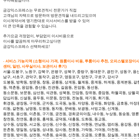
구사해왔습니다.
금강익스프레스는 무료견적시 전문가가 직접
고객님의 자택으로 방문하여 방문견적을 내드리고있으며
이사계약서에 명기한대로 이사서비스를 받을 수 있어
더 큰 만족을 경험할 수 있습니다.
추가요금 걱정없이, 부담없이 이사비용으로
이사를 깔끔하게 마무리하고싶다면
금강익스프레스 선택하세요!
- 서비스 가능지역 (소형이사 가격, 원룸이사 비용, 투룸이사 추천, 오피스텔포장이
센터, 일반, 사무실이사, 보관이사 후기)
서울-도봉구, 노원구, 강북구, 은평구, 성북구, 중랑구, 동대문구, 광진구, 성동구, 용산
남구, 서초구, 관악구, 동작구, 금천구, 영등포구, 양천구, 구로구, 강서구
도봉동, 방학동, 쌍문동, 창동, 공릉동, 상계동, 월계동, 중계동, 하계동, 중계본동, 갈
동, 역촌동, 응암동, 증산동, 진관동, 길음동, 돈암동, 동선동,
동소문동, 보문동, 삼선동, 석관동, 성북동, 안암동, 장위동, 종암동, 하월곡동, 상월곡동
답십리동, 신설동, 용두동, 이문동, 장안동, 전농동, 제기동, 회기동,
휘경동, 광장동, 구의동, 군자동, 도곡동, 능동, 자양동, 중곡동, 화양동, 금호동, 마장
리동, 갈현동, 남영동, 도원동, 동자동, 문배동, 보광동, 서빙고동, 신계동,
용문동, 용산동, 이촌동, 구기동, 궁전동, 경희궁의아침, 내수동, 누상동, 동숭동, 명륜
창천동, 천연동, 홍은동, 홍제동, 공덕동, 대흥동, 도화동, 동교동,
상수동, 상암동, 서교동, 성산동, 신수동, 신정동, 아현동, 연남동, 염리동, 용강동, 중동
둔촌동, 명일동, 상일동, 성내동, 암사동, 천호동, 가락동, 거여동, 마천동,
문정동, 방이동, 삼전동, 석촌동, 송파동, 신천동, 오금동, 오륜동, 잠실동, 개포동, 논