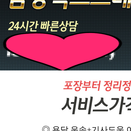
◎ 용달 운송+기사도움 이