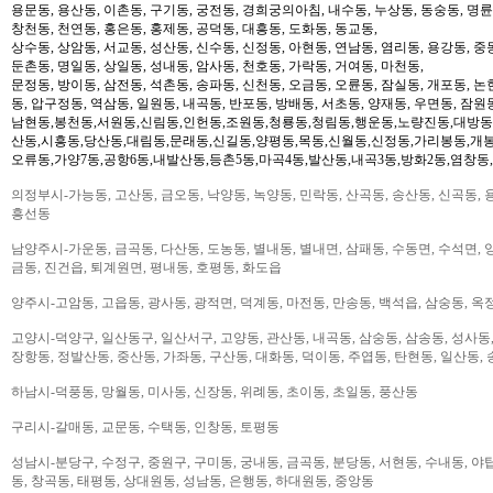
용문동, 용산동, 이촌동, 구기동, 궁전동, 경희궁의아침, 내수동, 누상동, 동숭동, 명륜
창천동, 천연동, 홍은동, 홍제동, 공덕동, 대흥동, 도화동, 동교동,
상수동, 상암동, 서교동, 성산동, 신수동, 신정동, 아현동, 연남동, 염리동, 용강동, 중동
둔촌동, 명일동, 상일동, 성내동, 암사동, 천호동, 가락동, 거여동, 마천동,
문정동, 방이동, 삼전동, 석촌동, 송파동, 신천동, 오금동, 오륜동, 잠실동, 개포동, 논
동, 압구정동, 역삼동, 일원동, 내곡동, 반포동, 방배동, 서초동, 양재동, 우면동, 잠원
남현동,봉천동,서원동,신림동,인헌동,조원동,청룡동,청림동,행운동,노량진동,대방동
산동,시흥동,당산동,대림동,문래동,신길동,양평동,목동,신월동,신정동,가리봉동,개봉
오류동,가양7동,공항6동,내발산동,등촌5동,마곡4동,발산동,내곡3동,방화2동,염창동
의정부시-가능동, 고산동, 금오동, 낙양동, 녹양동, 민락동, 산곡동, 송산동, 신곡동, 
흥선동
남양주시-가운동, 금곡동, 다산동, 도농동, 별내동, 별내면, 삼패동, 수동면, 수석면, 양
금동, 진건읍, 퇴계원면, 평내동, 호평동, 화도읍
양주시-고암동, 고읍동, 광사동, 광적면, 덕계동, 마전동, 만송동, 백석읍, 삼숭동, 옥
고양시-덕양구, 일산동구, 일산서구, 고양동, 관산동, 내곡동, 삼숭동, 삼송동, 성사동,
장항동, 정발산동, 중산동, 가좌동, 구산동, 대화동, 덕이동, 주엽동, 탄현동, 일산동,
하남시-덕풍동, 망월동, 미사동, 신장동, 위례동, 초이동, 초일동, 풍산동
구리시-갈매동, 교문동, 수택동, 인창동, 토평동
성남시-분당구, 수정구, 중원구, 구미동, 궁내동, 금곡동, 분당동, 서현동, 수내동, 야탑
동, 창곡동, 태평동, 상대원동, 성남동, 은행동, 하대원동, 중앙동