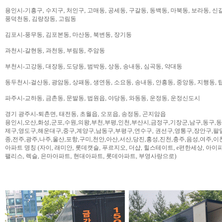
용인시-기흥구, 수지구, 처인구, 고매동, 공세동, 구갈동, 동백동, 마북동, 보라동, 신갈
풍덕천동, 김량장동, 고림동
김포시-풍무동, 김포본동, 마산동, 북변동, 장기동
과천시-갈현동, 과천동, 부림동, 주암동
부천시-고강동, 대장동, 도당동, 범박동, 상동, 송내동, 심곡동, 약대동
동두천시-걸산동, 광암동, 상패동, 생연동, 소요동, 송내동, 안흥동, 중앙동, 지행동, 
파주시-교하동, 금촌동, 문발동, 법원읍, 야당동, 와동동, 운정동, 운정신도시
경기 광주시-퇴촌면, 태전동, 초월읍, 오포읍, 송정동, 곤지암읍
용인시,오산,화성,군포,수원,의왕,부천,부평,인천,부산시,금정구,기장군,남구,동구,
제구,영도구,해운대구,중구,계양구,남동구,부평구,연수구, 권선구,영통구,장안구,팔
종,전주,광주,나주,울산,포항,구미,천안,아산,서산,당진,홍성,진천,충주,음성,여주,이
아파트 명칭 (자이, 래미안, 롯데캣슬, 푸르지오, 더샵, 힐스테이트, e편한세상, 아이파크,
팰리스, 렉슬, 은마아파트, 현대아파트, 롯데아파트, 부영사랑으로)