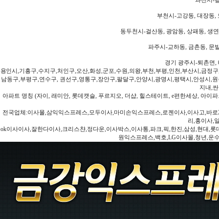
부천시-고강동, 대장동, 
동두천시-걸산동, 광암동, 상패동, 생연동
파주시-교하동, 금촌동, 문발
경기 광주시-퇴촌면, 
용인시,기흥구,수지구,처인구,오산,화성,군포,수원,의왕,부천,부평,인천,부산시,금정구
남동구,부평구,연수구, 권선구,영통구,장안구,팔달구,안양시,광명시,평택시,안성시,원주
지내,싼
아파트 명칭 (자이, 래미안, 롯데캣슬, 푸르지오, 더샵, 힐스테이트, e편한세상, 아이파크
전국업체:이사몰,삼익익스프레스,모두이사,마미손익스프레스,로젠이사,이사고,바로2
리,홍이사,
ok이사이사,잘한다이사,크리스챤,정다운,이사박스,이사통,파크,픽,한진,삼성,현대,롯데,파란
원익스프레스,백호,LG이사몰,청년,운수