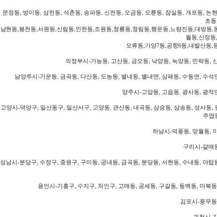
문정동, 방이동, 삼전동, 석촌동, 송파동, 신천동, 오금동, 오륜동, 잠실동, 개포동, 논현
초동
남현동,봉천동,서원동,신림동,인헌동,조원동,청룡동,청림동,행운동,노량진동,대방동,
월동,신정동
오류동,가양7동,공항6동,내발산동,
의정부시-가능동, 고산동, 금오동, 낙양동, 녹양동, 민락동, 산
남양주시-가운동, 금곡동, 다산동, 도농동, 별내동, 별내면, 삼패동, 수동면, 수석면
양주시-고암동, 고읍동, 광사동, 광적면
고양시-덕양구, 일산동구, 일산서구, 고양동, 관산동, 내곡동, 삼숭동, 삼송동, 성사동, 
주엽동
하남시-덕풍동, 망월동, 미
구리시-갈매동
성남시-분당구, 수정구, 중원구, 구미동, 궁내동, 금곡동, 분당동, 서현동, 수내동, 야탑동
용인시-기흥구, 수지구, 처인구, 고매동, 공세동, 구갈동, 동백동, 마북동
김포시-풍무동,
과천시-갈