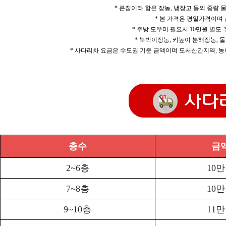
* 큰짐이라 함은 장농, 냉장고 등의 중량
* 본 가격은 평일가격이며
* 주방 도우미 필요시 10만원 별도
* 북박이장농, 키높이 분해장농, 돌
* 사다리차 요금은 수도권 기준 금액이며 도서산간지역, 농
층수
금
2~6층
10
7~8층
10
9~10층
11