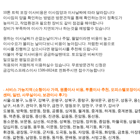
10톤 트럭 포장 이사비용은 이사짐양과 이사날짜에 따라 달라집니다
이사짐의 양을 확인하는 방법은 방문견적을 통해 확인하는것이 정확도가
높아지고, 작업환경과 필요한 장비도 같이 점검을 해야합니다
장비가 부족하여 이사가 지연되거나 하는것을 예방할수 있습니다
원하는 이사날짜가 손없는날이거나 주말, 월말이라면 비용이 높고
이사수요가 몰리는 날이다보니 비용이 높아집니다. 저렴한 비용으로
이사를 진행하고 싶으시다면 평일이사를 추천해 드립니다
더불어 주말 이사비용이 궁금하실텐데요. 토요일은 비싸지만
일요일은 평일요금으로
적용되어 저렴하게 이용하실수 있습니다. 무료방문견적 신청은
금강익스프레스이사 1599-6924로 전화주시면 접수가능합니다
- 서비스 가능지역 (소형이사 가격, 원룸이사 비용, 투룸이사 추천, 오피스텔포장이
센터, 일반, 사무실이사, 보관이사 후기)
서울-도봉구, 노원구, 강북구, 은평구, 성북구, 중랑구, 동대문구, 광진구, 성동구, 용산
남구, 서초구, 관악구, 동작구, 금천구, 영등포구, 양천구, 구로구, 강서구
도봉동, 방학동, 쌍문동, 창동, 공릉동, 상계동, 월계동, 중계동, 하계동, 중계본동, 갈
동, 역촌동, 응암동, 증산동, 진관동, 길음동, 돈암동, 동선동,
동소문동, 보문동, 삼선동, 석관동, 성북동, 안암동, 장위동, 종암동, 하월곡동, 상월곡동
답십리동, 신설동, 용두동, 이문동, 장안동, 전농동, 제기동, 회기동,
휘경동, 광장동, 구의동, 군자동, 도곡동, 능동, 자양동, 중곡동, 화양동, 금호동, 마장
리동, 갈현동, 남영동, 도원동, 동자동, 문배동, 보광동, 서빙고동, 신계동,