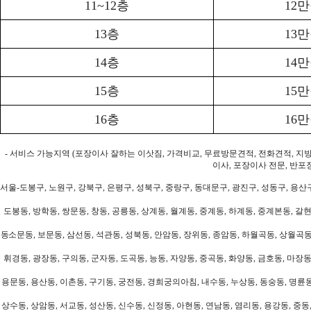
11~12층
12
13층
13
14층
14
15층
15
16층
16
- 서비스 가능지역 (포장이사 잘하는 이삿짐, 가격비교, 무료방문견적, 전화견적, 지
이사, 포장이사 전문, 반포
서울-도봉구, 노원구, 강북구, 은평구, 성북구, 중랑구, 동대문구, 광진구, 성동구, 용산구
도봉동, 방학동, 쌍문동, 창동, 공릉동, 상계동, 월계동, 중계동, 하계동, 중계본동, 갈현
동소문동, 보문동, 삼선동, 석관동, 성북동, 안암동, 장위동, 종암동, 하월곡동, 상월곡동,
휘경동, 광장동, 구의동, 군자동, 도곡동, 능동, 자양동, 중곡동, 화양동, 금호동, 마장동
용문동, 용산동, 이촌동, 구기동, 궁전동, 경희궁의아침, 내수동, 누상동, 동숭동, 명륜동
상수동, 상암동, 서교동, 성산동, 신수동, 신정동, 아현동, 연남동, 염리동, 용강동, 중동,