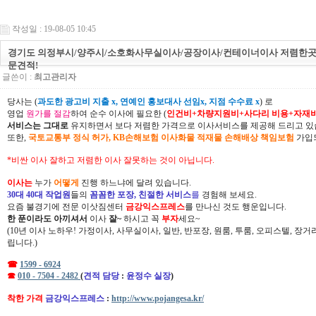
작성일 : 19-08-05 10:45
경기도 의정부시/양주시/소호화사무실이사/공장이사/컨테이너이사 저렴한곳
문견적!
글쓴이 :
최고관리자
당사는 (
과도한 광고비 지출 x, 연예인 홍보대사 선임x, 지점 수수료 x
) 로
영업
원가를 절감
하여 순수 이사에 필요한 (
인건비+차량지원비+사다리 비용+자재
서비스는 그대로
유지하면서 보다 저렴한 가격으로 이사서비스를 제공해 드리고 있
또한,
국토교통부 정식 허가, KB손해보험 이사화물 적재물 손해배상 책임보험
가입되
*비싼 이사 잘하고 저렴한 이사 잘못하는 것이 아닙니다.
이사는
누가
어떻게
진행 하느냐에 달려 있습니다.
30대 40대 작업원
들의
꼼꼼한 포장, 친절한 서비스
를
경험해 보세요.
요즘 불경기에 전문 이삿짐센터
금강익스프레스
를 만나신 것도 행운입니다.
한 푼이라도 아끼셔서
이사
잘~
하시고 꼭
부자
세요~
(10년 이사 노하우! 가정이사, 사무실이사, 일반, 반포장, 원룸, 투룸, 오피스텔, 장
립니다.)
☎
1599 - 6924
☎
010 - 7504 - 2482
(
견적 담당
:
윤정수 실장
)
착한 가격
금강익스프레스
:
http://www.pojangesa.kr/