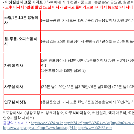
-
이삿짐센타 표준 가격표
(15km 이내 거리 평일기준으로 : 손없는날, 금요일, 월말 
- 오후 이사시 5만원 할인 (오전 이사가 끝나고 들어가므로 1시에서 늦으면 5시 사이
소형,1톤,1.5톤 용달이
(용달운송만+기사도움 15만
/
큰짐없는용달이사 30만-2명
/
사
원, 투룸, 오피스텔 이
(큰짐없는 2.5톤 반포장이사 40만-2명
/
큰짐있는 2.5톤 반포
사
(5톤 반포장이사-남3명 60만
/
5톤포장이사 75만-남3여1
/
6
가정집 이사
여1
10톤포장이사 150만-남5여2)
사무실 이사
(2.5톤 남2- 50만
/
5톤 남3-70만
/
6톤 남3-80만
/
7.5톤 남4-9
연구실 이삿짐
(용달운송만+기사도움 15만
/
큰짐없는용달이사 30만-2명
/
* 포장이사시 (냉장고청소, 싱크대청소, 마무리바닦청소, 커텐설치, 액자마무리, 4
연수기탈착 서비스)
금강익스프레스
:
http://www.kk24.co.kr
http://c24.kr/
http://kk2424.co.kr/
http://un24.co.k
http://www.pojangesa.kr/
http://www.kumkang24.kr
http://www.kk2482.com