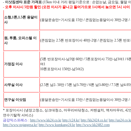
-
이삿짐센타 표준 가격표
(15km 이내 거리 평일기준으로 : 손없는날, 금요일, 월말 
- 오후 이사시 5만원 할인 (오전 이사가 끝나고 들어가므로 1시에서 늦으면 5시 사이
소형,1톤,1.5톤 용달이
(용달운송만+기사도움 15만
/
큰짐없는용달이사 30만-2명
/
사
원, 투룸, 오피스텔 이
(큰짐없는 2.5톤 반포장이사 40만-2명
/
큰짐있는 2.5톤 반포
사
(5톤 반포장이사-남3명 60만
/
5톤포장이사 75만-남3여1
/
6
가정집 이사
여1
10톤포장이사 150만-남5여2)
사무실 이사
(2.5톤 남2- 50만
/
5톤 남3-70만
/
6톤 남3-80만
/
7.5톤 남4-9
연구실 이삿짐
(용달운송만+기사도움 15만
/
큰짐없는용달이사 30만-2명
/
* 포장이사시 (냉장고청소, 싱크대청소, 마무리바닦청소, 커텐설치, 액자마무리, 4
연수기탈착 서비스)
금강익스프레스
:
http://www.kk24.co.kr
http://c24.kr/
http://kk2424.co.kr/
http://un24.co.k
http://www.pojangesa.kr/
http://www.kumkang24.kr
http://www.kk2482.com