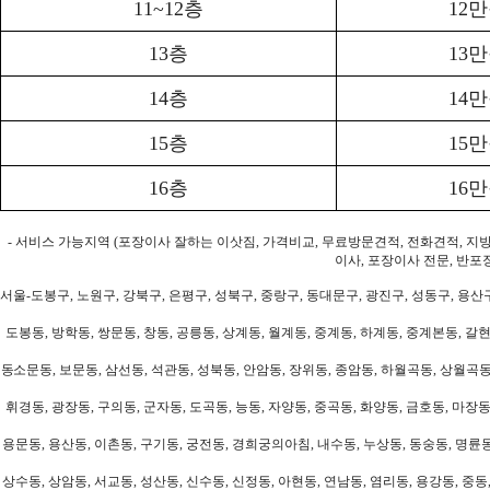
11~12층
12
13층
13
14층
14
15층
15
16층
16
- 서비스 가능지역 (포장이사 잘하는 이삿짐, 가격비교, 무료방문견적, 전화견적, 지
이사, 포장이사 전문, 반포
서울-도봉구, 노원구, 강북구, 은평구, 성북구, 중랑구, 동대문구, 광진구, 성동구, 용산구
도봉동, 방학동, 쌍문동, 창동, 공릉동, 상계동, 월계동, 중계동, 하계동, 중계본동, 갈현
동소문동, 보문동, 삼선동, 석관동, 성북동, 안암동, 장위동, 종암동, 하월곡동, 상월곡동,
휘경동, 광장동, 구의동, 군자동, 도곡동, 능동, 자양동, 중곡동, 화양동, 금호동, 마장동
용문동, 용산동, 이촌동, 구기동, 궁전동, 경희궁의아침, 내수동, 누상동, 동숭동, 명륜동
상수동, 상암동, 서교동, 성산동, 신수동, 신정동, 아현동, 연남동, 염리동, 용강동, 중동,