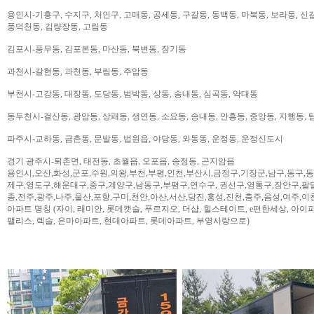
용인시-기흥구, 수지구, 처인구, 고매동, 공세동, 구갈동, 동백동, 마북동, 보라동, 신갈
풍덕천동, 김량장동, 고림동
김포시-풍무동, 김포본동, 마산동, 북변동, 장기동
과천시-갈현동, 과천동, 부림동, 주암동
부천시-고강동, 대장동, 도당동, 범박동, 상동, 송내동, 심곡동, 약대동
동두천시-걸산동, 광암동, 상패동, 생연동, 소요동, 송내동, 안흥동, 중앙동, 지행동, 
파주시-교하동, 금촌동, 문발동, 법원읍, 야당동, 와동동, 운정동, 운정신도시
경기 광주시-퇴촌면, 태전동, 초월읍, 오포읍, 송정동, 곤지암읍
용인시,오산,화성,군포,수원,의왕,부천,부평,인천,부산시,금정구,기장군,남구,동구,
제구,영도구,해운대구,중구,계양구,남동구,부평구,연수구, 권선구,영통구,장안구,팔
종,전주,광주,나주,울산,포항,구미,천안,아산,서산,당진,홍성,진천,충주,음성,여주,이
아파트 명칭 (자이, 래미안, 롯데캣슬, 푸르지오, 더샵, 힐스테이트, e편한세상, 아이파크,
팰리스, 렉슬, 은마아파트, 현대아파트, 롯데아파트, 부영사랑으로)