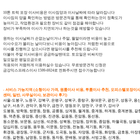
10톤 트럭 포장 이사비용은 이사짐양과 이사날짜에 따라 달라집니다
이사짐의 양을 확인하는 방법은 방문견적을 통해 확인하는것이 정확도가
높아지고, 작업환경과 필요한 장비도 같이 점검을 해야합니다
장비가 부족하여 이사가 지연되거나 하는것을 예방할수 있습니다
원하는 이사날짜가 손없는날이거나 주말, 월말이라면 비용이 높고
이사수요가 몰리는 날이다보니 비용이 높아집니다. 저렴한 비용으로
이사를 진행하고 싶으시다면 평일이사를 추천해 드립니다
더불어 주말 이사비용이 궁금하실텐데요. 토요일은 비싸지만
일요일은 평일요금으로
적용되어 저렴하게 이용하실수 있습니다. 무료방문견적 신청은
금강익스프레스이사 1599-6924로 전화주시면 접수가능합니다
- 서비스 가능지역 (소형이사 가격, 원룸이사 비용, 투룸이사 추천, 오피스텔포장이
센터, 일반, 사무실이사, 보관이사 후기)
서울-도봉구, 노원구, 강북구, 은평구, 성북구, 중랑구, 동대문구, 광진구, 성동구, 용산
남구, 서초구, 관악구, 동작구, 금천구, 영등포구, 양천구, 구로구, 강서구
도봉동, 방학동, 쌍문동, 창동, 공릉동, 상계동, 월계동, 중계동, 하계동, 중계본동, 갈
동, 역촌동, 응암동, 증산동, 진관동, 길음동, 돈암동, 동선동,
동소문동, 보문동, 삼선동, 석관동, 성북동, 안암동, 장위동, 종암동, 하월곡동, 상월곡동
답십리동, 신설동, 용두동, 이문동, 장안동, 전농동, 제기동, 회기동,
휘경동, 광장동, 구의동, 군자동, 도곡동, 능동, 자양동, 중곡동, 화양동, 금호동, 마장
리동, 갈현동, 남영동, 도원동, 동자동, 문배동, 보광동, 서빙고동, 신계동,