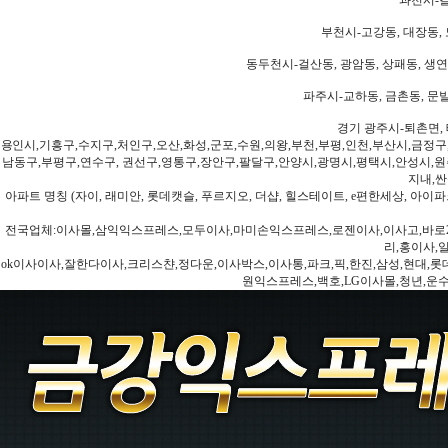
부천시-고강동, 대장동, 
동두천시-걸산동, 광암동, 상패동, 생연동
파주시-교하동, 금촌동, 문발
경기 광주시-퇴촌면, 
용인시,기흥구,수지구,처인구,오산,화성,군포,수원,의왕,부천,부평,인천,부산시,금정구
남동구,부평구,연수구, 권선구,영통구,장안구,팔달구,안양시,광명시,평택시,안성시,원주
지내,싼
아파트 명칭 (자이, 래미안, 롯데캣슬, 푸르지오, 더샵, 힐스테이트, e편한세상, 아이파크
전국업체:이사몰,삼익익스프레스,모두이사,마미손익스프레스,로젠이사,이사고,바로2
리,홍이사,
ok이사이사,잘한다이사,크리스챤,정다운,이사박스,이사통,파크,픽,한진,삼성,현대,롯데,파란
원익스프레스,백호,LG이사몰,청년,운수