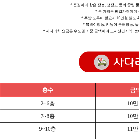
* 큰짐이라 함은 장농, 냉장고 등의 중량
* 본 가격은 평일가격이며
* 주방 도우미 필요시 10만원 별도
* 북박이장농, 키높이 분해장농, 돌
* 사다리차 요금은 수도권 기준 금액이며 도서산간지역, 농
층수
금
2~6층
10
7~8층
10
9~10층
11