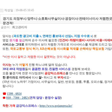
작성일 : 19-08-05 10:45
경기도 의정부시/양주시/소호화사무실이사/공장이사/컨테이너이사 저렴한곳
문견적!
글쓴이 :
최고관리자
당사는 (
과도한 광고비 지출 x, 연예인 홍보대사 선임x, 지점 수수료 x
) 로
영업
원가를 절감
하여 순수 이사에 필요한 (
인건비+차량지원비+사다리 비용+자재
서비스는 그대로
유지하면서 보다 저렴한 가격으로 이사서비스를 제공해 드리고 있
또한,
국토교통부 정식 허가, KB손해보험 이사화물 적재물 손해배상 책임보험
가입되
*비싼 이사 잘하고 저렴한 이사 잘못하는 것이 아닙니다.
이사는
누가
어떻게
진행 하느냐에 달려 있습니다.
30대 40대 작업원
들의
꼼꼼한 포장, 친절한 서비스
를
경험해 보세요.
요즘 불경기에 전문 이삿짐센터
금강익스프레스
를 만나신 것도 행운입니다.
한 푼이라도 아끼셔서
이사
잘~
하시고 꼭
부자
세요~
(10년 이사 노하우! 가정이사, 사무실이사, 일반, 반포장, 원룸, 투룸, 오피스텔, 장
립니다.)
☎
1599 - 6924
☎
010 - 7504 - 2482
(
견적 담당
:
윤정수 실장
)
착한 가격
금강익스프레스
:
http://www.pojangesa.kr/