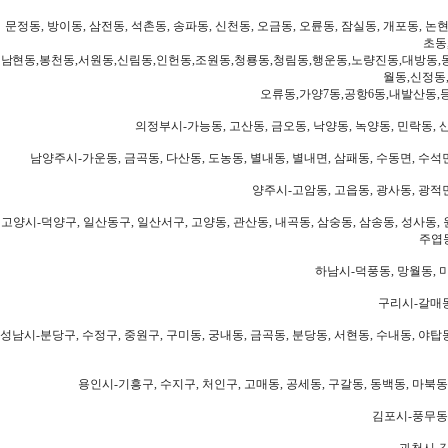
문정동, 방이동, 삼전동, 석촌동, 송파동, 신천동, 오금동, 오륜동, 잠실동, 개포동, 논현
초동
남현동,봉천동,서원동,신림동,인헌동,조원동,청룡동,청림동,행운동,노량진동,대방동,
월동,신정동
오류동,가양7동,공항6동,내발산동,
의정부시-가능동, 고산동, 금오동, 낙양동, 녹양동, 민락동, 산
남양주시-가운동, 금곡동, 다산동, 도농동, 별내동, 별내면, 삼패동, 수동면, 수석면
양주시-고암동, 고읍동, 광사동, 광적면
고양시-덕양구, 일산동구, 일산서구, 고양동, 관산동, 내곡동, 삼숭동, 삼송동, 성사동, 
주엽동
하남시-덕풍동, 망월동, 미
구리시-갈매동
성남시-분당구, 수정구, 중원구, 구미동, 궁내동, 금곡동, 분당동, 서현동, 수내동, 야탑동
용인시-기흥구, 수지구, 처인구, 고매동, 공세동, 구갈동, 동백동, 마북동
김포시-풍무동,
과천시-갈