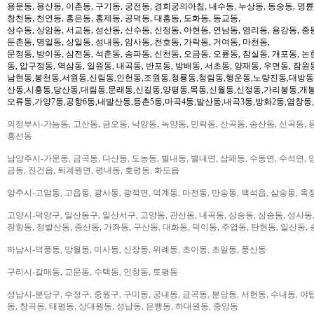
용문동, 용산동, 이촌동, 구기동, 궁전동, 경희궁의아침, 내수동, 누상동, 동숭동, 명륜
창천동, 천연동, 홍은동, 홍제동, 공덕동, 대흥동, 도화동, 동교동,
상수동, 상암동, 서교동, 성산동, 신수동, 신정동, 아현동, 연남동, 염리동, 용강동, 중동
둔촌동, 명일동, 상일동, 성내동, 암사동, 천호동, 가락동, 거여동, 마천동,
문정동, 방이동, 삼전동, 석촌동, 송파동, 신천동, 오금동, 오륜동, 잠실동, 개포동, 논
동, 압구정동, 역삼동, 일원동, 내곡동, 반포동, 방배동, 서초동, 양재동, 우면동, 잠원
남현동,봉천동,서원동,신림동,인헌동,조원동,청룡동,청림동,행운동,노량진동,대방동
산동,시흥동,당산동,대림동,문래동,신길동,양평동,목동,신월동,신정동,가리봉동,개봉
오류동,가양7동,공항6동,내발산동,등촌5동,마곡4동,발산동,내곡3동,방화2동,염창동
의정부시-가능동, 고산동, 금오동, 낙양동, 녹양동, 민락동, 산곡동, 송산동, 신곡동, 
흥선동
남양주시-가운동, 금곡동, 다산동, 도농동, 별내동, 별내면, 삼패동, 수동면, 수석면, 양
금동, 진건읍, 퇴계원면, 평내동, 호평동, 화도읍
양주시-고암동, 고읍동, 광사동, 광적면, 덕계동, 마전동, 만송동, 백석읍, 삼숭동, 옥
고양시-덕양구, 일산동구, 일산서구, 고양동, 관산동, 내곡동, 삼숭동, 삼송동, 성사동,
장항동, 정발산동, 중산동, 가좌동, 구산동, 대화동, 덕이동, 주엽동, 탄현동, 일산동,
하남시-덕풍동, 망월동, 미사동, 신장동, 위례동, 초이동, 초일동, 풍산동
구리시-갈매동, 교문동, 수택동, 인창동, 토평동
성남시-분당구, 수정구, 중원구, 구미동, 궁내동, 금곡동, 분당동, 서현동, 수내동, 야탑
동, 창곡동, 태평동, 상대원동, 성남동, 은행동, 하대원동, 중앙동