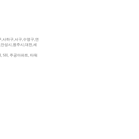
구,사하구,서구,수영구,연
,안성시,원주시,대전,세
, SH, 주공아파트, 타워