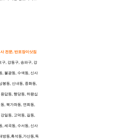
이사 전문, 반포장이삿짐
포구, 강동구, 송파구, 강
동, 불광동, 수색동, 신사
상봉동, 신내동, 중화동,
, 용답동, 행당동, 하왕십
동, 북가좌동, 연희동,
 강일동, 고덕동, 길동,
동, 세곡동, 수서동, 신사
대방동,흑석동,가산동,독