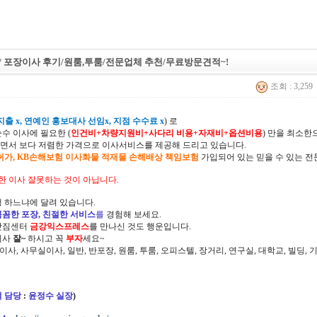
/ 포장이사 후기/원룸,투룸/전문업체 추천/무료방문견적~!
조회 : 3,259
출 x, 연예인 홍보대사 선임x, 지점 수수료 x
) 로
순수 이사에 필요한 (
인건비+차량지원비+사다리 비용+자재비+옵션비용
) 만을 최소
면서 보다 저렴한 가격으로 이사서비스를 제공해 드리고 있습니다.
허가, KB손해보험 이사화물 적재물 손해배상 책임보험
가입되어 있는 믿을 수 있는 전
한 이사 잘못하는 것이 아닙니다.
 하느냐에 달려 있습니다.
꼼꼼한 포장, 친절한 서비스
를
경험해 보세요.
삿짐센터
금강익스프레스
를 만나신 것도 행운입니다.
이사
잘~
하시고 꼭
부자
세요~
정이사, 사무실이사, 일반, 반포장, 원룸, 투룸, 오피스텔, 장거리, 연구실, 대학교, 빌딩
 담당
:
윤정수 실장
)