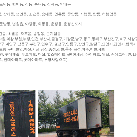
도당동, 범박동, 상동, 송내동, 심곡동, 약대동
 상패동, 생연동, 소요동, 송내동, 안흥동, 중앙동, 지행동, 탑동, 하봉암동
문발동, 법원읍, 야당동, 와동동, 운정동, 운정신도시
전동, 초월읍, 오포읍, 송정동, 곤지암읍
수원,의왕,부천,부평,인천,부산시,금정구,기장군,남구,동구,동래구,부산진구,북구,사상
구,계양구,남동구,부평구,연수구, 권선구,영통구,장안구,팔달구,안양시,광명시,평택시
,포항,구미,천안,아산,서산,당진,홍성,진천,충주,음성,여주,이천,제천
, 롯데캣슬, 푸르지오, 더샵, 힐스테이트, e편한세상, 아이파크, 위브, 꿈에그린, 린, LH
트, 현대아파트, 롯데아파트, 부영사랑으로)