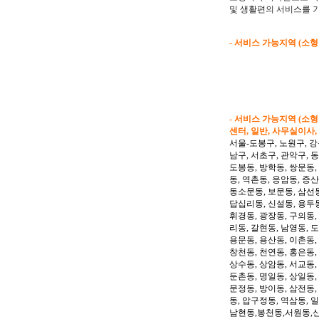
및 생활편의 서비스를 
- 서비스 가능지역 (소
- 서비스 가능지역 (소
센터, 일반, 사무실이사,
서울-도봉구, 노원구, 강
남구, 서초구, 관악구, 
도봉동, 방학동, 쌍문동,
동, 역촌동, 응암동, 증산
동소문동, 보문동, 삼선동
답십리동, 신설동, 용두동
휘경동, 광장동, 구의동,
리동, 갈현동, 남영동, 
용문동, 용산동, 이촌동,
창천동, 천연동, 홍은동,
상수동, 상암동, 서교동, 
둔촌동, 명일동, 상일동,
문정동, 방이동, 삼전동,
동, 압구정동, 역삼동, 
남현동,봉천동,서원동,