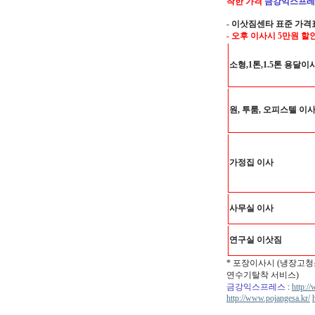
착한 가격
금강익스프레
-
이삿짐센타 표준 가격
- 오후 이사시 5만원 할
소형,1톤,1.5톤 용달이
원, 투룸, 오피스텔 이
가정집 이사
사무실 이사
연구실 이삿짐
* 포장이사시 (냉장고청
연수기탈착 서비스)
금강익스프레스
:
http:/
http://www.pojangesa.kr/