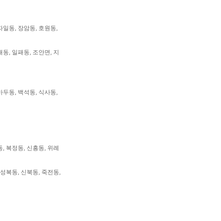
자일동, 장암동, 호원동,
패동, 일패동, 조안면, 지
마두동, 백석동, 식사동,
동, 복정동, 신흥동, 위례
 성복동, 신북동, 죽전동,