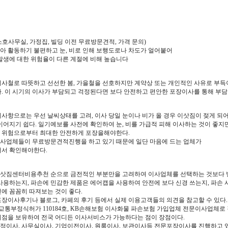
 소호사무실, 가정집, 빌딩 이전 무료방문견적, 가격 문의)
아 활동하기 불편하고 눈, 비로 인해 보행도로나 차도가 얼어붙어
발생에 대한 위험율이 다른 계절에 비해 높습니다
이사철로 따뜻하고 선선한 봄, 가을철을 선호하지만 계약상 또는 개인적인 사유로 부득
. 이 시기의 이사가 부담되고 걱정된다면 보다 안전하고 편안한 포장이사를 통해 부담
의사항으로는 우선 날씨상태를 고려, 이사 당일 눈이나 비가 올 경우 이삿짐이 젖게 되
이어지기 쉽다. 일기예보를 사전에 확인하여 눈, 비를 가급적 피해 이사하는 것이 좋지
 위험으로부터 최대한 안전하게 포장을해야한다.
사업체들이 무료방문견적진행을 하고 있기 때문에 일단 마음에 드는 업체가
어서 확인해야한다.
삿짐센터비용추천 순으로 금전적인 부분만을 고려하여 이사업체를 선택하는 것보다 방
사용하는지, 파손에 민감한 제품은 에어캡을 사용하여 안전에 보다 신경 쓰는지, 파손 
에 꼼꼼히 따져보는 것이 좋다.
포장이사후기나 블로그, 카페의 후기 등에서 실제 이용고객들의 의견을 참고할 수 있다.
통부정식허가 110184호, KB손해보험 이사화물 파손보험 가입업체 전문이사업체로 
지점을 보유하여 전국 어디든 이사서비스가 가능하다는 점이 장점이다.
정이사, 사무실이사, 기업이전이사, 원룸이사, 보관이사등 전문포장이사를 진행하고 