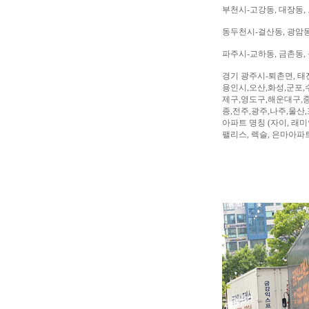
부천시-고강동, 대장동, 
동두천시-걸산동, 광암동,
파주시-교하동, 금촌동, 
경기 광주시-퇴촌면, 태
용인시,오산,화성,군포,
제구,영도구,해운대구,중
종,전주,광주,나주,울산
아파트 명칭 (자이, 래미안
팰리스, 렉슬, 은마아파