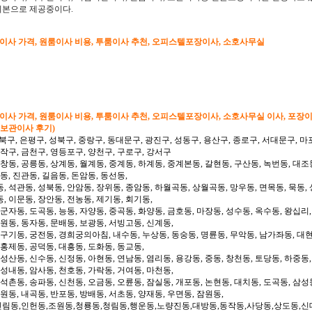
기본으로 제공중이다.
형이사 가격, 원룸이사 비용, 투룸이사 추천, 오피스텔포장이사, 소호사무실
형이사 가격, 원룸이사 비용, 투룸이사 추천, 오피스텔포장이사, 소호사무실 이사, 포장
 보관이사 후기)
북구, 은평구, 성북구, 중랑구, 동대문구, 광진구, 성동구, 용산구, 종로구, 서대문구, 마
동작구, 금천구, 영등포구, 양천구, 구로구, 강서구
 창동, 공릉동, 상계동, 월계동, 중계동, 하계동, 중계본동, 갈현동, 구산동, 녹번동, 대조
동, 진관동, 길음동, 돈암동, 동선동,
, 석관동, 성북동, 안암동, 장위동, 종암동, 하월곡동, 상월곡동, 망우동, 면목동, 묵동, 
, 이문동, 장안동, 전농동, 제기동, 회기동,
 군자동, 도곡동, 능동, 자양동, 중곡동, 화양동, 금호동, 마장동, 성수동, 옥수동, 왕십리
도원동, 동자동, 문배동, 보광동, 서빙고동, 신계동,
 구기동, 궁전동, 경희궁의아침, 내수동, 누상동, 동숭동, 명륜동, 무악동, 남가좌동, 대현
 홍제동, 공덕동, 대흥동, 도화동, 동교동,
성산동, 신수동, 신정동, 아현동, 연남동, 염리동, 용강동, 중동, 창천동, 토당동, 하중동,
 성내동, 암사동, 천호동, 가락동, 거여동, 마천동,
 석촌동, 송파동, 신천동, 오금동, 오륜동, 잠실동, 개포동, 논현동, 대치동, 도곡동, 삼성
일원동, 내곡동, 반포동, 방배동, 서초동, 양재동, 우면동, 잠원동,
신림동,인헌동,조원동,청룡동,청림동,행운동,노량진동,대방동,동작동,사당동,상도동,신