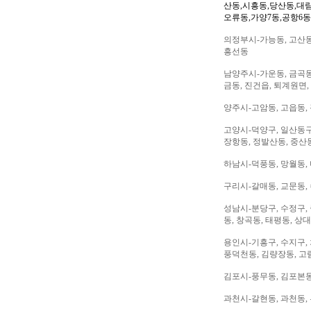
산동,시흥동,당산동,대
오류동,가양7동,공항6동
의정부시-가능동, 고산동,
흥선동
남양주시-가운동, 금곡동,
금동, 진건읍, 퇴계원면,
양주시-고암동, 고읍동, 
고양시-덕양구, 일산동구,
장항동, 정발산동, 중산동
하남시-덕풍동, 망월동, 
구리시-갈매동, 교문동,
성남시-분당구, 수정구, 
동, 창곡동, 태평동, 상
용인시-기흥구, 수지구, 
풍덕천동, 김량장동, 고
김포시-풍무동, 김포본동
과천시-갈현동, 과천동,