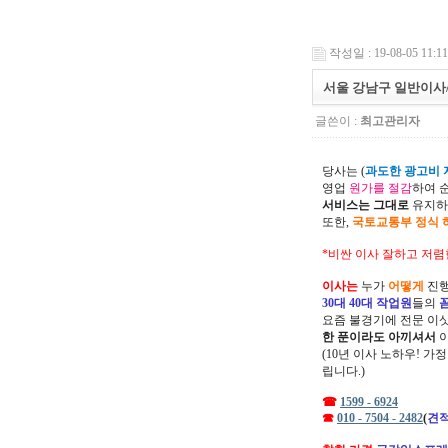
작성일 : 19-08-05 11:11
서울 강남구 일반이사
글쓴이 :
최고관리자
당사는 (
과도한 광고비 지
영업
원가를 절감
하여 
서비스는 그대로
유지하
또한,
국토교통부 정식 
*비싼 이사 잘하고 저렴
이사는
누가
어떻게
진행
30대 40대 작업원
들의
요즘 불경기에 전문 이
한 푼이라도 아끼셔서
(10년 이사 노하우! 가
립니다.)
☎
1599 - 6924
☎
010 - 7504 - 2482
(
견적