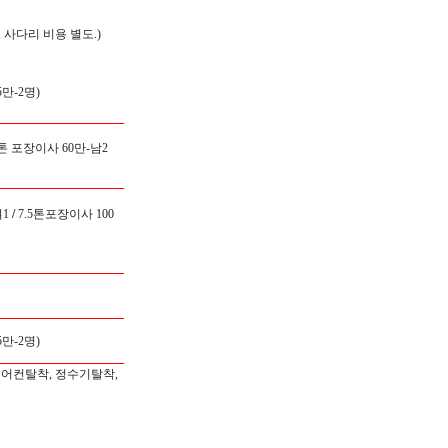
 사다리 비용 별도.)
만-2명)
5톤 포장이사 60만-남2
1
/
7.5톤포장이사 100
만-2명)
에어컨탈착, 정수기탈착,