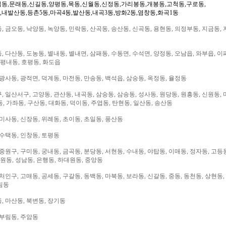
림동,문래동,신길동,양평동,목동,신월동,신정동,가리봉동,개봉동,고척동,구로동,
,내발산동,등촌5동,마곡4동,발산동,내곡3동,방화2동,염창동,화곡1동
 금오동, 낙양동, 녹양동, 민락동, 산곡동, 송산동, 신곡동, 용현동, 의정부동, 지금동, 
 다산동, 도농동, 별내동, 별내면, 삼패동, 수동면, 수석면, 양정동, 오남읍, 와부읍, 이
 평내동, 호평동, 화도읍
광사동, 광적면, 덕계동, 마전동, 만송동, 백석읍, 삼숭동, 옥정동, 율정동
 일산서구, 고양동, 관산동, 내곡동, 삼숭동, 삼송동, 성사동, 원당동, 원흥동, 신원동, 
, 가좌동, 구산동, 대화동, 덕이동, 주엽동, 탄현동, 일산동, 송산동
미사동, 신장동, 위례동, 초이동, 초일동, 풍산동
 수택동, 인창동, 토평동
중원구, 구미동, 궁내동, 금곡동, 분당동, 서현동, 수내동, 야탑동, 이매동, 정자동, 고등
대원동, 성남동, 은행동, 하대원동, 중앙동
처인구, 고매동, 공세동, 구갈동, 동백동, 마북동, 보라동, 신갈동, 중동, 동천동, 상현동,
림동
, 마산동, 북변동, 장기동
 부림동, 주암동