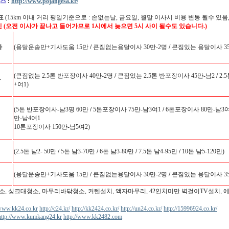
스
:
http://www.pojangesa.kr/
표
(15km 이내 거리 평일기준으로 : 손없는날, 금요일, 월말 이사시 비용 변동 될수 있음,
인 (오전 이사가 끝나고 들어가므로 1시에서 늦으면 5시 사이 될수도 있습니다.)
사
(용달운송만+기사도움 15만
/
큰짐없는용달이사 30만-2명
/
큰짐있는 용달이사 35
(큰짐없는 2.5톤 반포장이사 40만-2명
/
큰짐있는 2.5톤 반포장이사 45만-남2
/
2.
사
+여1)
(5톤 반포장이사-남3명 60만
/
5톤포장이사 75만-남3여1
/
6톤포장이사 80만-남3여
만-남4여1
10톤포장이사 150만-남5여2)
(2.5톤 남2- 50만
/
5톤 남3-70만
/
6톤 남3-80만
/
7.5톤 남4-95만
/
10톤 남5-120만)
(용달운송만+기사도움 15만
/
큰짐없는용달이사 30만-2명
/
큰짐있는 용달이사 35
소, 싱크대청소, 마무리바닦청소, 커텐설치, 액자마무리, 42인치미만 벽걸이TV설치, 
/www.kk24.co.kr
http://c24.kr/
http://kk2424.co.kr/
http://un24.co.kr/
http://15996924.co.kr/
http://www.kumkang24.kr
http://www.kk2482.com