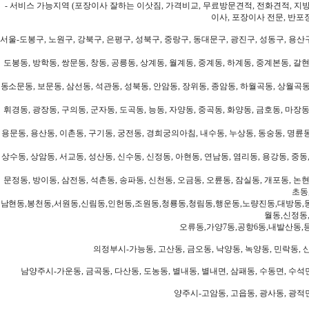
- 서비스 가능지역 (포장이사 잘하는 이삿짐, 가격비교, 무료방문견적, 전화견적, 지
이사, 포장이사 전문, 반포
서울-도봉구, 노원구, 강북구, 은평구, 성북구, 중랑구, 동대문구, 광진구, 성동구, 용산구
도봉동, 방학동, 쌍문동, 창동, 공릉동, 상계동, 월계동, 중계동, 하계동, 중계본동, 갈현
동소문동, 보문동, 삼선동, 석관동, 성북동, 안암동, 장위동, 종암동, 하월곡동, 상월곡동,
휘경동, 광장동, 구의동, 군자동, 도곡동, 능동, 자양동, 중곡동, 화양동, 금호동, 마장동
용문동, 용산동, 이촌동, 구기동, 궁전동, 경희궁의아침, 내수동, 누상동, 동숭동, 명륜동
상수동, 상암동, 서교동, 성산동, 신수동, 신정동, 아현동, 연남동, 염리동, 용강동, 중동,
문정동, 방이동, 삼전동, 석촌동, 송파동, 신천동, 오금동, 오륜동, 잠실동, 개포동, 논현
초동
남현동,봉천동,서원동,신림동,인헌동,조원동,청룡동,청림동,행운동,노량진동,대방동,
월동,신정동
오류동,가양7동,공항6동,내발산동,
의정부시-가능동, 고산동, 금오동, 낙양동, 녹양동, 민락동, 산
남양주시-가운동, 금곡동, 다산동, 도농동, 별내동, 별내면, 삼패동, 수동면, 수석면
양주시-고암동, 고읍동, 광사동, 광적면