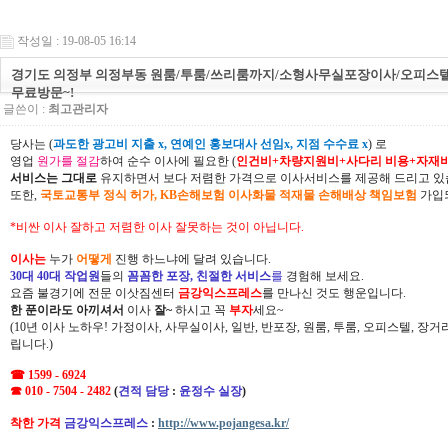
작성일 : 19-08-05 16:14
경기도 의정부 의정부동 원룸/투룸/쓰리룸까지/소형사무실포장이사/오피스
무료방문~!
글쓴이 :
최고관리자
당사는 (
과도한 광고비 지출 x, 연예인 홍보대사 선임x, 지점 수수료 x
) 로
영업
원가를 절감
하여 순수 이사에 필요한 (
인건비+차량지원비+사다리 비용+자재
서비스는 그대로
유지하면서 보다 저렴한 가격으로 이사서비스를 제공해 드리고 있
또한,
국토교통부 정식 허가, KB손해보험 이사화물 적재물 손해배상 책임보험
가입되
*비싼 이사 잘하고 저렴한 이사 잘못하는 것이 아닙니다.
이사는
누가
어떻게
진행 하느냐에 달려 있습니다.
30대 40대 작업원
들의
꼼꼼한 포장, 친절한 서비스
를
경험해 보세요.
요즘 불경기에 전문 이삿짐센터
금강익스프레스
를 만나신 것도 행운입니다.
한 푼이라도 아끼셔서
이사
잘~
하시고 꼭
부자
세요~
(10년 이사 노하우! 가정이사, 사무실이사, 일반, 반포장, 원룸, 투룸, 오피스텔, 장
립니다.)
☎ 1599 - 6924
☎ 010 - 7504 - 2482
(
견적 담당
:
윤정수 실장
)
착한 가격
금강익스프레스
:
http://www.pojangesa.kr/