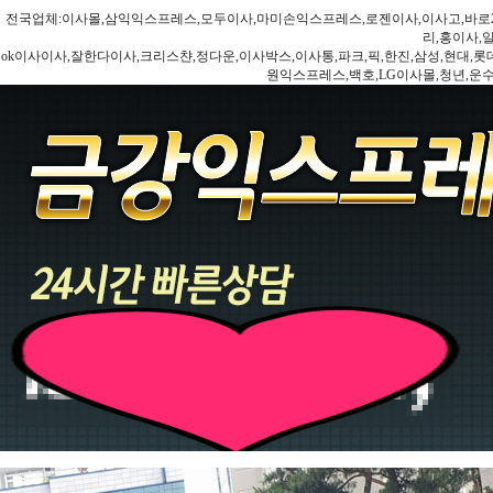
전국업체:이사몰,삼익익스프레스,모두이사,마미손익스프레스,로젠이사,이사고,바로2
리,홍이사,
ok이사이사,잘한다이사,크리스챤,정다운,이사박스,이사통,파크,픽,한진,삼성,현대,롯데,파란
원익스프레스,백호,LG이사몰,청년,운수