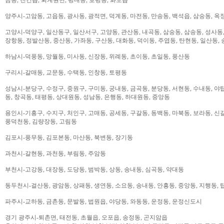
양주시-고암동, 고읍동, 광사동, 광적면, 덕계동, 마전동, 만송동, 백석읍, 삼숭동, 옥
고양시-덕양구, 일산동구, 일산서구, 고양동, 관산동, 내곡동, 삼숭동, 삼송동, 성사동,
장항동, 정발산동, 중산동, 가좌동, 구산동, 대화동, 덕이동, 주엽동, 탄현동, 일산동,
하남시-덕풍동, 망월동, 미사동, 신장동, 위례동, 초이동, 초일동, 풍산동
구리시-갈매동, 교문동, 수택동, 인창동, 토평동
성남시-분당구, 수정구, 중원구, 구미동, 궁내동, 금곡동, 분당동, 서현동, 수내동, 야탑
동, 창곡동, 태평동, 상대원동, 성남동, 은행동, 하대원동, 중앙동
용인시-기흥구, 수지구, 처인구, 고매동, 공세동, 구갈동, 동백동, 마북동, 보라동, 신갈
풍덕천동, 김량장동, 고림동
김포시-풍무동, 김포본동, 마산동, 북변동, 장기동
과천시-갈현동, 과천동, 부림동, 주암동
부천시-고강동, 대장동, 도당동, 범박동, 상동, 송내동, 심곡동, 약대동
동두천시-걸산동, 광암동, 상패동, 생연동, 소요동, 송내동, 안흥동, 중앙동, 지행동, 
파주시-교하동, 금촌동, 문발동, 법원읍, 야당동, 와동동, 운정동, 운정신도시
경기 광주시-퇴촌면, 태전동, 초월읍, 오포읍, 송정동, 곤지암읍