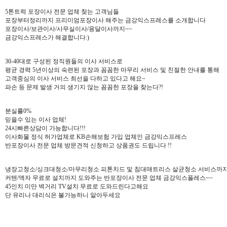
5톤트럭 포장이사 전문 업체 찾는 고객님들
포장부터정리까지 프리미엄포장이사 해주는 금강익스프레스를 소개합니다
포장이사/보관이사/사무실이사/용달이사까지~~
금강익스프레스가 해결합니다:)
30-40대로 구성된 정직원들의 이사 서비스로
평균 경력 5년이상의 숙련된 포장과 꼼꼼한 마무리 서비스 및 친절한 안내를 통해
고객중심의 이사 서비스 최선을 다하고 있다고 해요~
파손 등 문제 발생 거의 생기지 않는 꼼꼼한 포장을 찾는다?!
분실률0%
믿을수 있는 이사 업체!
24시빠른상담이 가능합니다!!!
이사화물 정식 허가업체로 KB손해보험 가입 업체인 금강익스프레스
반포장이사 전문 업체 방문견적 신청하고 상품권도 드립니다 !!
냉장고청소/싱크대청소/마무리청소 피톤치드 및 침대매트리스 살균청소 서비스까지
커텐/액자 무료로 설치까지 도와주는 반포장이사 전문 업체 금강익스플레스~~
45인치 미만 벽거리 TV설치 무료로 도와드린다고해요
단 유리나 대리식은 불가능하니 알아두세요