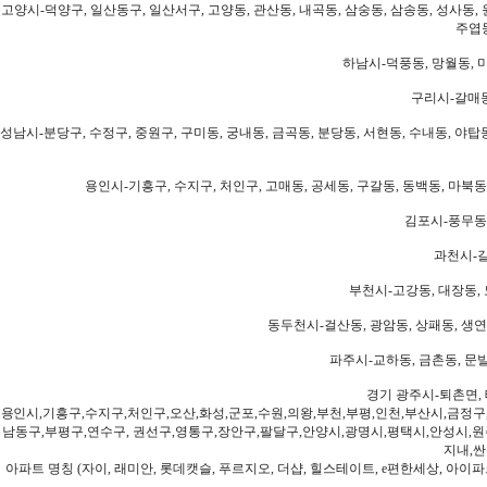
고양시-덕양구, 일산동구, 일산서구, 고양동, 관산동, 내곡동, 삼숭동, 삼송동, 성사동, 
주엽동
하남시-덕풍동, 망월동, 미
구리시-갈매동
성남시-분당구, 수정구, 중원구, 구미동, 궁내동, 금곡동, 분당동, 서현동, 수내동, 야탑동
용인시-기흥구, 수지구, 처인구, 고매동, 공세동, 구갈동, 동백동, 마북동
김포시-풍무동,
과천시-갈
부천시-고강동, 대장동, 
동두천시-걸산동, 광암동, 상패동, 생연동
파주시-교하동, 금촌동, 문발
경기 광주시-퇴촌면, 
용인시,기흥구,수지구,처인구,오산,화성,군포,수원,의왕,부천,부평,인천,부산시,금정구
남동구,부평구,연수구, 권선구,영통구,장안구,팔달구,안양시,광명시,평택시,안성시,원주
지내,싼
아파트 명칭 (자이, 래미안, 롯데캣슬, 푸르지오, 더샵, 힐스테이트, e편한세상, 아이파크