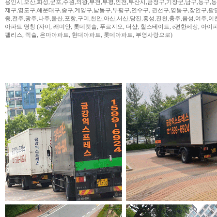
용인시,오산,화성,군포,수원,의왕,부천,부평,인천,부산시,금정구,기장군,남구,동구,
제구,영도구,해운대구,중구,계양구,남동구,부평구,연수구, 권선구,영통구,장안구,팔
종,전주,광주,나주,울산,포항,구미,천안,아산,서산,당진,홍성,진천,충주,음성,여주,이
아파트 명칭 (자이, 래미안, 롯데캣슬, 푸르지오, 더샵, 힐스테이트, e편한세상, 아이파크,
팰리스, 렉슬, 은마아파트, 현대아파트, 롯데아파트, 부영사랑으로)