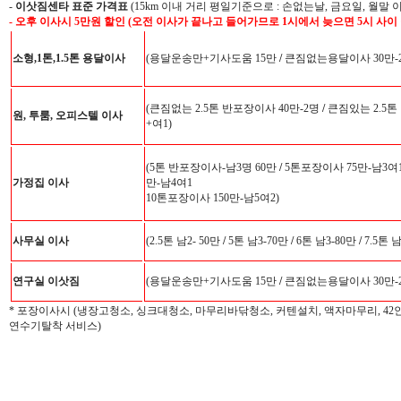
-
이삿짐센타 표준 가격표
(15km 이내 거리 평일기준으로 : 손없는날, 금요일, 월말 
- 오후 이사시 5만원 할인 (오전 이사가 끝나고 들어가므로 1시에서 늦으면 5시 사이
소형,1톤,1.5톤 용달이사
(용달운송만+기사도움 15만
/
큰짐없는용달이사 30만-
(큰짐없는 2.5톤 반포장이사 40만-2명
/
큰짐있는 2.5톤
원, 투룸, 오피스텔 이사
+여1)
(5톤 반포장이사-남3명 60만
/
5톤포장이사 75만-남3여
가정집 이사
만-남4여1
10톤포장이사 150만-남5여2)
사무실 이사
(2.5톤 남2- 50만
/
5톤 남3-70만
/
6톤 남3-80만
/
7.5톤 
연구실 이삿짐
(용달운송만+기사도움 15만
/
큰짐없는용달이사 30만-
* 포장이사시 (냉장고청소, 싱크대청소, 마무리바닦청소, 커텐설치, 액자마무리, 4
연수기탈착 서비스)