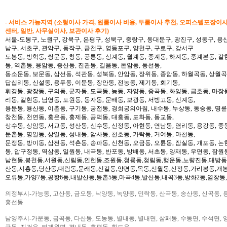
- 서비스 가능지역 (소형이사 가격, 원룸이사 비용, 투룸이사 추천, 오피스텔포장이
센터, 일반, 사무실이사, 보관이사 후기)
서울-도봉구, 노원구, 강북구, 은평구, 성북구, 중랑구, 동대문구, 광진구, 성동구, 용산
남구, 서초구, 관악구, 동작구, 금천구, 영등포구, 양천구, 구로구, 강서구
도봉동, 방학동, 쌍문동, 창동, 공릉동, 상계동, 월계동, 중계동, 하계동, 중계본동, 갈
동, 역촌동, 응암동, 증산동, 진관동, 길음동, 돈암동, 동선동,
동소문동, 보문동, 삼선동, 석관동, 성북동, 안암동, 장위동, 종암동, 하월곡동, 상월곡동
답십리동, 신설동, 용두동, 이문동, 장안동, 전농동, 제기동, 회기동,
휘경동, 광장동, 구의동, 군자동, 도곡동, 능동, 자양동, 중곡동, 화양동, 금호동, 마장
리동, 갈현동, 남영동, 도원동, 동자동, 문배동, 보광동, 서빙고동, 신계동,
용문동, 용산동, 이촌동, 구기동, 궁전동, 경희궁의아침, 내수동, 누상동, 동숭동, 명륜
창천동, 천연동, 홍은동, 홍제동, 공덕동, 대흥동, 도화동, 동교동,
상수동, 상암동, 서교동, 성산동, 신수동, 신정동, 아현동, 연남동, 염리동, 용강동, 중동
둔촌동, 명일동, 상일동, 성내동, 암사동, 천호동, 가락동, 거여동, 마천동,
문정동, 방이동, 삼전동, 석촌동, 송파동, 신천동, 오금동, 오륜동, 잠실동, 개포동, 논
동, 압구정동, 역삼동, 일원동, 내곡동, 반포동, 방배동, 서초동, 양재동, 우면동, 잠원
남현동,봉천동,서원동,신림동,인헌동,조원동,청룡동,청림동,행운동,노량진동,대방동
산동,시흥동,당산동,대림동,문래동,신길동,양평동,목동,신월동,신정동,가리봉동,개봉
오류동,가양7동,공항6동,내발산동,등촌5동,마곡4동,발산동,내곡3동,방화2동,염창동
의정부시-가능동, 고산동, 금오동, 낙양동, 녹양동, 민락동, 산곡동, 송산동, 신곡동, 
흥선동
남양주시-가운동, 금곡동, 다산동, 도농동, 별내동, 별내면, 삼패동, 수동면, 수석면, 양
금동, 진건읍, 퇴계원면, 평내동, 호평동, 화도읍