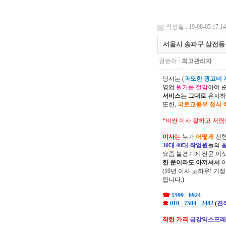
작성일 : 19-08-05 17:14
서울시 송파구 삼전동
글쓴이 :
최고관리자
당사는 (
과도한 광고비 지
영업
원가를 절감
하여 
서비스는 그대로
유지하
또한,
국토교통부 정식 
*비싼 이사 잘하고 저렴
이사는
누가
어떻게
진행
30대 40대 작업원
들의
요즘 불경기에 전문 이
한 푼이라도 아끼셔서
(10년 이사 노하우! 가
립니다.)
☎
1599 - 6924
☎
010 - 7504 - 2482
(
견
착한 가격
금강익스프레