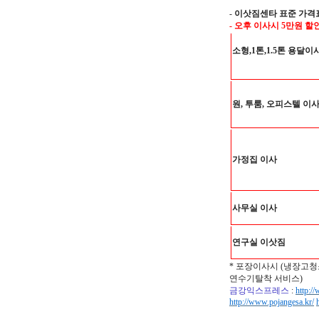
-
이삿짐센타 표준 가격
- 오후 이사시 5만원 할
소형,1톤,1.5톤 용달이
원, 투룸, 오피스텔 이
가정집 이사
사무실 이사
연구실 이삿짐
* 포장이사시 (냉장고청
연수기탈착 서비스)
금강익스프레스
:
http:/
http://www.pojangesa.kr/