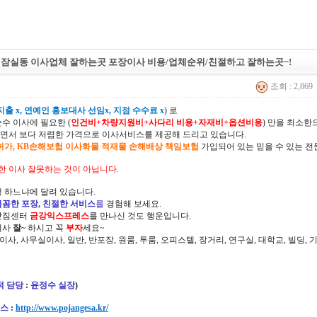
 잠실동 이사업체 잘하는곳 포장이사 비용/업체순위/친절하고 잘하는곳~!
조회 : 2,869
출 x, 연예인 홍보대사 선임x, 지점 수수료 x
) 로
순수 이사에 필요한 (
인건비+차량지원비+사다리 비용+자재비+옵션비용
) 만을 최소
면서 보다 저렴한 가격으로 이사서비스를 제공해 드리고 있습니다.
허가, KB손해보험 이사화물 적재물 손해배상 책임보험
가입되어 있는 믿을 수 있는 전
한 이사 잘못하는 것이 아닙니다.
 하느냐에 달려 있습니다.
꼼꼼한 포장, 친절한 서비스
를
경험해 보세요.
삿짐센터
금강익스프레스
를 만나신 것도 행운입니다.
이사
잘~
하시고 꼭
부자
세요~
정이사, 사무실이사, 일반, 반포장, 원룸, 투룸, 오피스텔, 장거리, 연구실, 대학교, 빌딩
적 담당
:
윤정수 실장
)
스
:
http://www.pojangesa.kr/