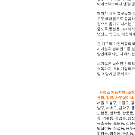
아이스박스에다 냉장/냉
깨지기 쉬운 그릇들과 
모두 에어캡으로 꼼꼼
집으로 옮기고 나서는 
좋도록 동선을 고려해서
냉장고 속 안도 깨끗하
큰 가구와 가전제품의 
시계설치 블라인드를 
말만해주시면 다 해드립
보기싫은 늘어진 선정리
소독까지, 쓰레기정리까지
믿고 맡겨만 주세요~
- 서비스 가능지역 (소
센터, 일반, 사무실이사,
서울-도봉구, 노원구, 강
남구, 서초구, 관악구, 
도봉동, 방학동, 쌍문동,
동, 역촌동, 응암동, 증산
동소문동, 보문동, 삼선동
답십리동, 신설동, 용두동
휘경동, 광장동, 구의동,