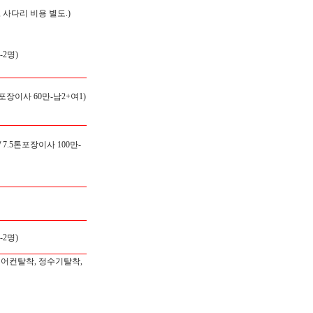
 사다리 비용 별도.)
-2명)
 포장이사 60만-남2+여1)
/
7.5톤포장이사 100만-
-2명)
에어컨탈착, 정수기탈착,