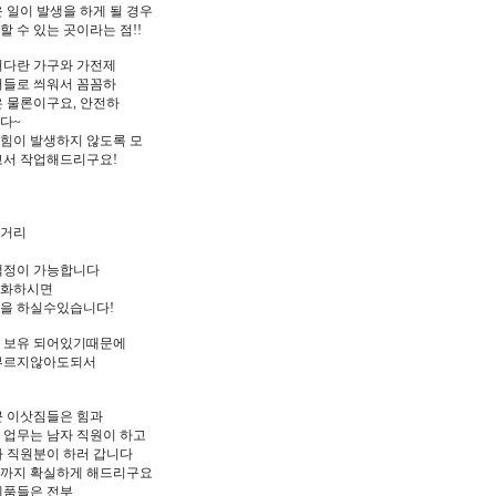
 일이 발생을 하게 될 경우
 수 있는 곳이라는 점!!
커다란 가구와 가전제
버들로 씌워서 꼼꼼하
은 물론이구요, 안전하
다~
힘이 발생하지 않도록 모
고서 작업해드리구요!
 거리
책정이 가능합니다
전화하시면
을 하실수있습니다!
 보유 되어있기때문에
 부르지않아도되서
큰 이삿짐들은 힘과
 업무는 남자 직원이 하고
자 직원분이 하러 갑니다
돈까지 확실하게 해드리구요
제품들은 전부