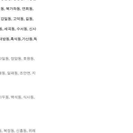
동, 북가좌동, 연희동,
 강일동, 고덕동, 길동,
동, 세곡동, 수서동, 신사
대방동,흑석동,가산동,독
자일동, 장암동, 호원동,
패동, 일패동, 조안면, 지
마두동, 백석동, 식사동,
동, 복정동, 신흥동, 위례