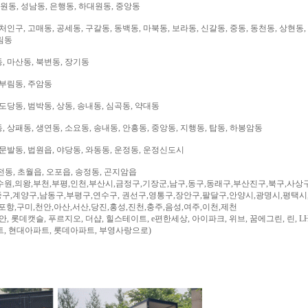
대원동, 성남동, 은행동, 하대원동, 중앙동
처인구, 고매동, 공세동, 구갈동, 동백동, 마북동, 보라동, 신갈동, 중동, 동천동, 상현동,
림동
, 마산동, 북변동, 장기동
 부림동, 주암동
도당동, 범박동, 상동, 송내동, 심곡동, 약대동
 상패동, 생연동, 소요동, 송내동, 안흥동, 중앙동, 지행동, 탑동, 하봉암동
문발동, 법원읍, 야당동, 와동동, 운정동, 운정신도시
전동, 초월읍, 오포읍, 송정동, 곤지암읍
수원,의왕,부천,부평,인천,부산시,금정구,기장군,남구,동구,동래구,부산진구,북구,사상
구,계양구,남동구,부평구,연수구, 권선구,영통구,장안구,팔달구,안양시,광명시,평택시
,포항,구미,천안,아산,서산,당진,홍성,진천,충주,음성,여주,이천,제천
, 롯데캣슬, 푸르지오, 더샵, 힐스테이트, e편한세상, 아이파크, 위브, 꿈에그린, 린, LH
트, 현대아파트, 롯데아파트, 부영사랑으로)