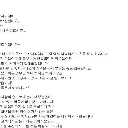
워지기전에
많으실텐데요,
다면
지 너무 힘드시죠ㅠ
해드린답니다~
을 하고있는곳으로, 사다리차의 수량 역시 넉넉하게 보유를 하고 있습니다
된 팀들이구요 오랫동안 한솥밥먹은 직원들이라
일도 척척 마무리 잘해줄것입니다
시면 간혹 터무니없이 가격을 싸게 부르는 곳도 있을텐데요,
 요구하는 경우도 허다 하다고 하더라구요.
무허가인 곳의 경우도 있다고 하니 잘 알아보시고
같습니다!
 좋은게 아닙니다~!
 사람의 손으로 하는게 대부분인데,
수도 있는 확률이 없는것도 아닙니다.
짐을 옮기다가 실수로 분실이나 파손
 발생을 하면 정식 허가가 있는 곳은
 수 있지만, 무허가인 곳에서는 해결책을 제시하기가 힘듭니다!
 고객에게로 돌아가는 것이지요ㅠㅠ
스를 추천해 드리는 것은 확실하게 허가를