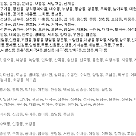
도원동, 동자동, 문배동, 보광동, 서빙고동, 신계동,
 구기동, 궁전동, 경희궁의아침, 내수동, 누상동, 동숭동, 명륜동, 무악동, 남가좌동, 대현
 홍제동, 공덕동, 대흥동, 도화동, 동교동,
성산동, 신수동, 신정동, 아현동, 연남동, 염리동, 용강동, 중동, 창천동, 토당동, 하중동,
 성내동, 암사동, 천호동, 가락동, 거여동, 마천동,
 석촌동, 송파동, 신천동, 오금동, 오륜동, 잠실동, 개포동, 논현동, 대치동, 도곡동, 삼성
일원동, 내곡동, 반포동, 방배동, 서초동, 양재동, 우면동, 잠원동,
신림동,인헌동,조원동,청룡동,청림동,행운동,노량진동,대방동,동작동,사당동,상도동,신
림동,문래동,신길동,양평동,목동,신월동,신정동,가리봉동,개봉동,고척동,구로동,
,내발산동,등촌5동,마곡4동,발산동,내곡3동,방화2동,염창동,화곡1동
 금오동, 낙양동, 녹양동, 민락동, 산곡동, 송산동, 신곡동, 용현동, 의정부동, 지금동, 
 다산동, 도농동, 별내동, 별내면, 삼패동, 수동면, 수석면, 양정동, 오남읍, 와부읍, 이
 평내동, 호평동, 화도읍
광사동, 광적면, 덕계동, 마전동, 만송동, 백석읍, 삼숭동, 옥정동, 율정동
 일산서구, 고양동, 관산동, 내곡동, 삼숭동, 삼송동, 성사동, 원당동, 원흥동, 신원동, 
, 가좌동, 구산동, 대화동, 덕이동, 주엽동, 탄현동, 일산동, 송산동
미사동, 신장동, 위례동, 초이동, 초일동, 풍산동
 수택동, 인창동, 토평동
중원구, 구미동, 궁내동, 금곡동, 분당동, 서현동, 수내동, 야탑동, 이매동, 정자동, 고등