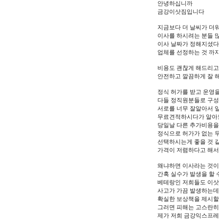
안녕하십니까
금강이삿짐입니다
지금보다 더 날씨가 더
이사를 하시려는 분들 
이사 날짜가 정해지셨
업체를 선정하는 것 까
비용도 괜찮게 해드리고
안전하고 깔끔하게 잘 
정식 허가를 받고 운영
다들 정직원분들로 구성
서로를 너무 잘알아서 
무료견적하시다가 알아보
당일날 다른 추가비용을
정식으로 허가가 없는 
선택하시는게 좋을 것 
가격이 저렴하다고 해서
왜냐하면 이사라는 것이
간혹 실수가 발생을 할 
베테랑인 저희들도 이삿
사고가 가끔 발생하는데
확실한 보상책을 제시할
그러면 피해는 고스란히
제가 저희 금강익스프레