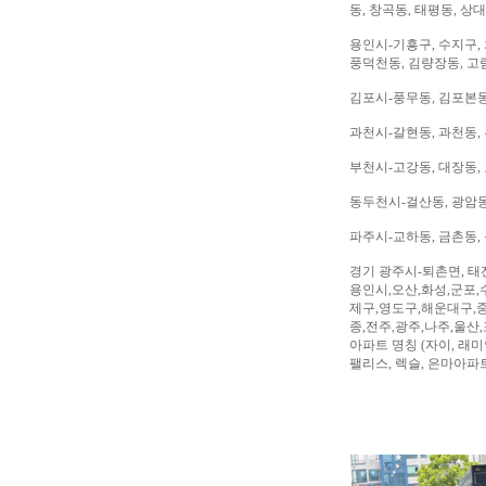
동, 창곡동, 태평동, 상
용인시-기흥구, 수지구, 
풍덕천동, 김량장동, 고
김포시-풍무동, 김포본동
과천시-갈현동, 과천동,
부천시-고강동, 대장동, 
동두천시-걸산동, 광암동,
파주시-교하동, 금촌동, 
경기 광주시-퇴촌면, 태
용인시,오산,화성,군포,
제구,영도구,해운대구,중
종,전주,광주,나주,울산
아파트 명칭 (자이, 래미안
팰리스, 렉슬, 은마아파