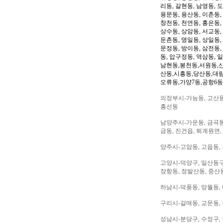
리동, 갈현동, 남영동, 
용문동, 용산동, 이촌동,
창천동, 천연동, 홍은동,
상수동, 상암동, 서교동, 
둔촌동, 명일동, 상일동,
문정동, 방이동, 삼전동,
동, 압구정동, 역삼동, 
남현동,봉천동,서원동,
산동,시흥동,당산동,대
오류동,가양7동,공항6동
의정부시-가능동, 고산동,
흥선동
남양주시-가운동, 금곡동,
금동, 진건읍, 퇴계원면,
양주시-고암동, 고읍동, 
고양시-덕양구, 일산동구,
장항동, 정발산동, 중산동
하남시-덕풍동, 망월동, 
구리시-갈매동, 교문동,
성남시-분당구, 수정구, 