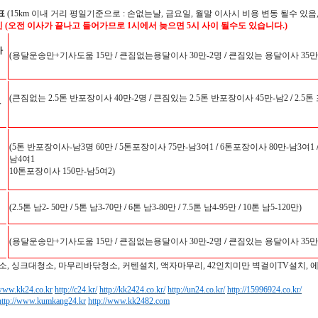
표
(15km 이내 거리 평일기준으로 : 손없는날, 금요일, 월말 이사시 비용 변동 될수 있음,
인 (오전 이사가 끝나고 들어가므로 1시에서 늦으면 5시 사이 될수도 있습니다.)
사
(용달운송만+기사도움 15만
/
큰짐없는용달이사 30만-2명
/
큰짐있는 용달이사 35만
(큰짐없는 2.5톤 반포장이사 40만-2명
/
큰짐있는 2.5톤 반포장이사 45만-남2
/
2.5톤
사
(5톤 반포장이사-남3명 60만
/
5톤포장이사 75만-남3여1
/
6톤포장이사 80만-남3여1
남4여1
10톤포장이사 150만-남5여2)
(2.5톤 남2- 50만
/
5톤 남3-70만
/
6톤 남3-80만
/
7.5톤 남4-95만
/
10톤 남5-120만)
(용달운송만+기사도움 15만
/
큰짐없는용달이사 30만-2명
/
큰짐있는 용달이사 35만
소, 싱크대청소, 마무리바닦청소, 커텐설치, 액자마무리, 42인치미만 벽걸이TV설치, 
/www.kk24.co.kr
http://c24.kr/
http://kk2424.co.kr/
http://un24.co.kr/
http://15996924.co.kr/
http://www.kumkang24.kr
http://www.kk2482.com