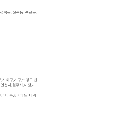
 성복동, 신북동, 죽전동,
구,사하구,서구,수영구,연
,안성시,원주시,대전,세
, SH, 주공아파트, 타워