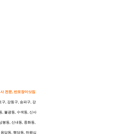
이사 전문, 반포장이삿짐
포구, 강동구, 송파구, 강
동, 불광동, 수색동, 신사
상봉동, 신내동, 중화동,
, 용답동, 행당동, 하왕십