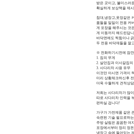
받은 곳이고, 불미스러운
확실하게 보상책을 제시할
침대,냉장고,옷장같은 
품들을 일일이 전용 커
게 포장을 해주시는 것
게 이동까지 해드린답니
바닥면에도 찍힘이나 긁
두 전용 바닥재들을 깔
※ 전화하기시전에 잠깐
1. 짐의 무게
2. 살던집과 이사갈집의
3. 사다리차 사용 유무
이것만 아시면 가격이 
미리 상황체크하신후 
더욱 수월하게 견적상담
저희는 사다리차가 많이
따로 사다리차 인력을
편하실 겁니다!
가구가 가전제품 같은 
숙련된 기술 필요로하는
주방 살림은 꼼꼼한 여
포장에서부터 정리 정
냉장고 속에 들어있는 