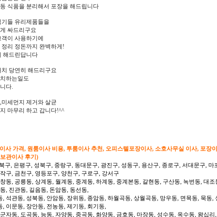
동 식품을 분리해서 포장을 해드립니다
식기들 유리제품들을
하게 싸드리구요
고객이 사용하기에
 정리 정돈까지 완벽하게!
게 해드린답니다
배치 당연히 해드리구요
설치하는일도
니다.
,미세먼지 제거와 살균
 마무리 하고 갑니다!^^
형이사 가격, 원룸이사 비용, 투룸이사 추천, 오피스텔포장이사, 소호사무실 이사, 포장
 보관이사 후기)
북구, 은평구, 성북구, 중랑구, 동대문구, 광진구, 성동구, 용산구, 종로구, 서대문구, 마
동작구, 금천구, 영등포구, 양천구, 구로구, 강서구
 창동, 공릉동, 상계동, 월계동, 중계동, 하계동, 중계본동, 갈현동, 구산동, 녹번동, 대조
동, 진관동, 길음동, 돈암동, 동선동,
, 석관동, 성북동, 안암동, 장위동, 종암동, 하월곡동, 상월곡동, 망우동, 면목동, 묵동, 
, 이문동, 장안동, 전농동, 제기동, 회기동,
 군자동, 도곡동, 능동, 자양동, 중곡동, 화양동, 금호동, 마장동, 성수동, 옥수동, 왕십리