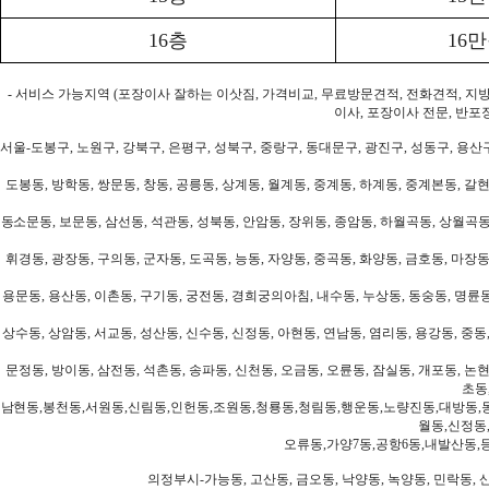
16층
16
- 서비스 가능지역 (포장이사 잘하는 이삿짐, 가격비교, 무료방문견적, 전화견적, 지
이사, 포장이사 전문, 반포
서울-도봉구, 노원구, 강북구, 은평구, 성북구, 중랑구, 동대문구, 광진구, 성동구, 용산구
도봉동, 방학동, 쌍문동, 창동, 공릉동, 상계동, 월계동, 중계동, 하계동, 중계본동, 갈현
동소문동, 보문동, 삼선동, 석관동, 성북동, 안암동, 장위동, 종암동, 하월곡동, 상월곡동,
휘경동, 광장동, 구의동, 군자동, 도곡동, 능동, 자양동, 중곡동, 화양동, 금호동, 마장동
용문동, 용산동, 이촌동, 구기동, 궁전동, 경희궁의아침, 내수동, 누상동, 동숭동, 명륜동
상수동, 상암동, 서교동, 성산동, 신수동, 신정동, 아현동, 연남동, 염리동, 용강동, 중동,
문정동, 방이동, 삼전동, 석촌동, 송파동, 신천동, 오금동, 오륜동, 잠실동, 개포동, 논현
초동
남현동,봉천동,서원동,신림동,인헌동,조원동,청룡동,청림동,행운동,노량진동,대방동,
월동,신정동
오류동,가양7동,공항6동,내발산동,
의정부시-가능동, 고산동, 금오동, 낙양동, 녹양동, 민락동, 산