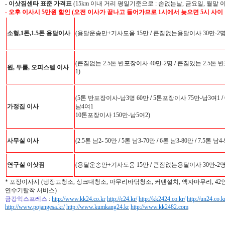
-
이삿짐센타 표준 가격표
(15km 이내 거리 평일기준으로 : 손없는날, 금요일, 월말 
- 오후 이사시 5만원 할인 (오전 이사가 끝나고 들어가므로 1시에서 늦으면 5시 사이
소형,1톤,1.5톤 용달이사
(용달운송만+기사도움 15만
/
큰짐없는용달이사 30만-2
(큰짐없는 2.5톤 반포장이사 40만-2명
/
큰짐있는 2.5톤 반
원, 투룸, 오피스텔 이사
1)
(5톤 반포장이사-남3명 60만
/
5톤포장이사 75만-남3여1
/
가정집 이사
남4여1
10톤포장이사 150만-남5여2)
사무실 이사
(2.5톤 남2- 50만
/
5톤 남3-70만
/
6톤 남3-80만
/
7.5톤 남4
연구실 이삿짐
(용달운송만+기사도움 15만
/
큰짐없는용달이사 30만-2
* 포장이사시 (냉장고청소, 싱크대청소, 마무리바닦청소, 커텐설치, 액자마무리, 4
연수기탈착 서비스)
금강익스프레스
:
http://www.kk24.co.kr
http://c24.kr/
http://kk2424.co.kr/
http://un24.co.k
http://www.pojangesa.kr/
http://www.kumkang24.kr
http://www.kk2482.com