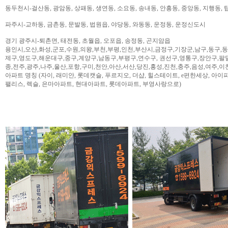
동두천시-걸산동, 광암동, 상패동, 생연동, 소요동, 송내동, 안흥동, 중앙동, 지행동, 
파주시-교하동, 금촌동, 문발동, 법원읍, 야당동, 와동동, 운정동, 운정신도시
경기 광주시-퇴촌면, 태전동, 초월읍, 오포읍, 송정동, 곤지암읍
용인시,오산,화성,군포,수원,의왕,부천,부평,인천,부산시,금정구,기장군,남구,동구,
제구,영도구,해운대구,중구,계양구,남동구,부평구,연수구, 권선구,영통구,장안구,팔
종,전주,광주,나주,울산,포항,구미,천안,아산,서산,당진,홍성,진천,충주,음성,여주,이
아파트 명칭 (자이, 래미안, 롯데캣슬, 푸르지오, 더샵, 힐스테이트, e편한세상, 아이파크,
팰리스, 렉슬, 은마아파트, 현대아파트, 롯데아파트, 부영사랑으로)