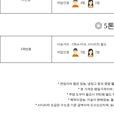
작업인원 :
4명,
1명
◎ 5
이송거리 : 15Km 이내, 사다리차 별도
150만원
작업인원 :
5명,
2명
* 큰짐이라 함은 장농, 냉장고 등의 중량
* 본 가격은 평일가격이며
* 주방 도우미 필요시 10만원 별도
* 북박이장농, 키높이 분해장농, 돌
* 사다리차 요금은 수도권 기준 금액이며 도서산간지역, 농