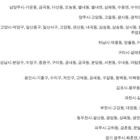
남양주시-가운동, 금곡동, 다산동, 도농동, 별내동, 별내면, 삼패동, 수동면, 수석면
양주시-고암동, 고읍동, 광사동, 광적면
고양시-덕양구, 일산동구, 일산서구, 고양동, 관산동, 내곡동, 삼숭동, 삼송동, 성사동, 
주엽동
하남시-덕풍동, 망월동, 미
구리시-갈매동
성남시-분당구, 수정구, 중원구, 구미동, 궁내동, 금곡동, 분당동, 서현동, 수내동, 야탑동
용인시-기흥구, 수지구, 처인구, 고매동, 공세동, 구갈동, 동백동, 마북동
김포시-풍무동,
과천시-갈
부천시-고강동, 대장동, 
동두천시-걸산동, 광암동, 상패동, 생연동
파주시-교하동, 금촌동, 문발
경기 광주시-퇴촌면, 