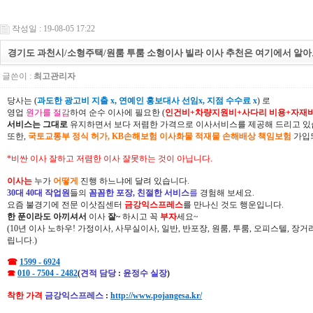
작성일 : 19-08-05 17:22
경기도 과천시/소형주택/원룸 투룸 소형이사 빌라 이사 추천은 여기에서 알아
글쓴이 :
최고관리자
당사는 (
과도한 광고비 지출 x, 연예인 홍보대사 선임x, 지점 수수료 x
) 로
영업
원가를 절감
하여 순수 이사에 필요한 (
인건비+차량지원비+사다리 비용+자재
서비스는 그대로
유지하면서 보다 저렴한 가격으로 이사서비스를 제공해 드리고 있
또한,
국토교통부 정식 허가, KB손해보험 이사화물 적재물 손해배상 책임보험
가입되
*비싼 이사 잘하고 저렴한 이사 잘못하는 것이 아닙니다.
이사는
누가
어떻게
진행 하느냐에 달려 있습니다.
30대 40대 작업원
들의
꼼꼼한 포장, 친절한 서비스
를
경험해 보세요.
요즘 불경기에 전문 이삿짐센터
금강익스프레스
를 만나신 것도 행운입니다.
한 푼이라도 아끼셔서
이사
잘~
하시고 꼭
부자
세요~
(10년 이사 노하우! 가정이사, 사무실이사, 일반, 반포장, 원룸, 투룸, 오피스텔, 장
립니다.)
☎
1599 - 6924
☎
010 - 7504 - 2482
(
견적 담당
:
윤정수 실장
)
착한 가격
금강익스프레스
:
http://www.pojangesa.kr/