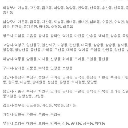
의정부시-가능동, 고산동, 금오동, 낙양동, 녹양동, 민락동, 산곡동, 송산동, 신곡동, 
흥선동
남양주시-가운동, 금곡동, 다산동, 도농동, 별내동, 별내면, 삼패동, 수동면, 수석면, 양
금동, 진건읍, 퇴계원면, 평내동, 호평동, 화도읍
양주시-고암동, 고읍동, 광사동, 광적면, 덕계동, 마전동, 만송동, 백석읍, 삼숭동, 옥
고양시-덕양구, 일산동구, 일산서구, 고양동, 관산동, 내곡동, 삼숭동, 삼송동, 성사동,
장항동, 정발산동, 중산동, 가좌동, 구산동, 대화동, 덕이동, 주엽동, 탄현동, 일산동,
하남시-덕풍동, 망월동, 미사동, 신장동, 위례동, 초이동, 초일동, 풍산동
구리시-갈매동, 교문동, 수택동, 인창동, 토평동
성남시-분당구, 수정구, 중원구, 구미동, 궁내동, 금곡동, 분당동, 서현동, 수내동, 야탑
동, 창곡동, 태평동, 상대원동, 성남동, 은행동, 하대원동, 중앙동
용인시-기흥구, 수지구, 처인구, 고매동, 공세동, 구갈동, 동백동, 마북동, 보라동, 신갈
풍덕천동, 김량장동, 고림동
김포시-풍무동, 김포본동, 마산동, 북변동, 장기동
과천시-갈현동, 과천동, 부림동, 주암동
부천시-고강동, 대장동, 도당동, 범박동, 상동, 송내동, 심곡동, 약대동