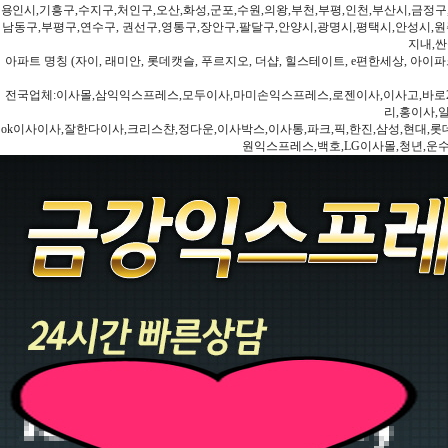
용인시,기흥구,수지구,처인구,오산,화성,군포,수원,의왕,부천,부평,인천,부산시,금정구
남동구,부평구,연수구, 권선구,영통구,장안구,팔달구,안양시,광명시,평택시,안성시,원주
지내,싼
아파트 명칭 (자이, 래미안, 롯데캣슬, 푸르지오, 더샵, 힐스테이트, e편한세상, 아이파크
전국업체:이사몰,삼익익스프레스,모두이사,마미손익스프레스,로젠이사,이사고,바로2
리,홍이사,
ok이사이사,잘한다이사,크리스챤,정다운,이사박스,이사통,파크,픽,한진,삼성,현대,롯데,파란
원익스프레스,백호,LG이사몰,청년,운수