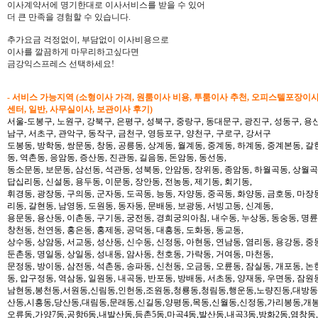
이사계약서에 명기한대로 이사서비스를 받을 수 있어
더 큰 만족을 경험할 수 있습니다.
추가요금 걱정없이, 부담없이 이사비용으로
이사를 깔끔하게 마무리하고싶다면
금강익스프레스 선택하세요!
- 서비스 가능지역 (소형이사 가격, 원룸이사 비용, 투룸이사 추천, 오피스텔포장이
센터, 일반, 사무실이사, 보관이사 후기)
서울-도봉구, 노원구, 강북구, 은평구, 성북구, 중랑구, 동대문구, 광진구, 성동구, 용산
남구, 서초구, 관악구, 동작구, 금천구, 영등포구, 양천구, 구로구, 강서구
도봉동, 방학동, 쌍문동, 창동, 공릉동, 상계동, 월계동, 중계동, 하계동, 중계본동, 갈
동, 역촌동, 응암동, 증산동, 진관동, 길음동, 돈암동, 동선동,
동소문동, 보문동, 삼선동, 석관동, 성북동, 안암동, 장위동, 종암동, 하월곡동, 상월곡동
답십리동, 신설동, 용두동, 이문동, 장안동, 전농동, 제기동, 회기동,
휘경동, 광장동, 구의동, 군자동, 도곡동, 능동, 자양동, 중곡동, 화양동, 금호동, 마장
리동, 갈현동, 남영동, 도원동, 동자동, 문배동, 보광동, 서빙고동, 신계동,
용문동, 용산동, 이촌동, 구기동, 궁전동, 경희궁의아침, 내수동, 누상동, 동숭동, 명륜
창천동, 천연동, 홍은동, 홍제동, 공덕동, 대흥동, 도화동, 동교동,
상수동, 상암동, 서교동, 성산동, 신수동, 신정동, 아현동, 연남동, 염리동, 용강동, 중동
둔촌동, 명일동, 상일동, 성내동, 암사동, 천호동, 가락동, 거여동, 마천동,
문정동, 방이동, 삼전동, 석촌동, 송파동, 신천동, 오금동, 오륜동, 잠실동, 개포동, 논
동, 압구정동, 역삼동, 일원동, 내곡동, 반포동, 방배동, 서초동, 양재동, 우면동, 잠원
남현동,봉천동,서원동,신림동,인헌동,조원동,청룡동,청림동,행운동,노량진동,대방동
산동,시흥동,당산동,대림동,문래동,신길동,양평동,목동,신월동,신정동,가리봉동,개봉
오류동,가양7동,공항6동,내발산동,등촌5동,마곡4동,발산동,내곡3동,방화2동,염창동