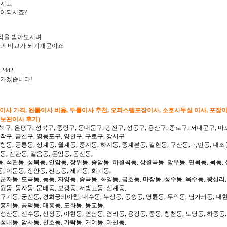
아지고
많이되시죠?
적을 받아보시며
과 비교가 되기때문이죠
2482
려가겠습니다!
형이사 가격, 원룸이사 비용, 투룸이사 추천, 오피스텔포장이사, 소호사무실 이사, 포장
 보관이사 후기)
북구, 은평구, 성북구, 중랑구, 동대문구, 광진구, 성동구, 용산구, 종로구, 서대문구, 마
동작구, 금천구, 영등포구, 양천구, 구로구, 강서구
 창동, 공릉동, 상계동, 월계동, 중계동, 하계동, 중계본동, 갈현동, 구산동, 녹번동, 대조
동, 진관동, 길음동, 돈암동, 동선동,
, 석관동, 성북동, 안암동, 장위동, 종암동, 하월곡동, 상월곡동, 망우동, 면목동, 묵동, 
, 이문동, 장안동, 전농동, 제기동, 회기동,
 군자동, 도곡동, 능동, 자양동, 중곡동, 화양동, 금호동, 마장동, 성수동, 옥수동, 왕십리
도원동, 동자동, 문배동, 보광동, 서빙고동, 신계동,
 구기동, 궁전동, 경희궁의아침, 내수동, 누상동, 동숭동, 명륜동, 무악동, 남가좌동, 대현
 홍제동, 공덕동, 대흥동, 도화동, 동교동,
성산동, 신수동, 신정동, 아현동, 연남동, 염리동, 용강동, 중동, 창천동, 토당동, 하중동,
 성내동, 암사동, 천호동, 가락동, 거여동, 마천동,