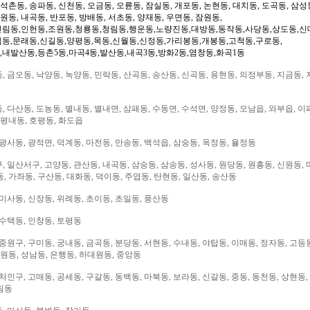
 석촌동, 송파동, 신천동, 오금동, 오륜동, 잠실동, 개포동, 논현동, 대치동, 도곡동, 삼성
일원동, 내곡동, 반포동, 방배동, 서초동, 양재동, 우면동, 잠원동,
신림동,인헌동,조원동,청룡동,청림동,행운동,노량진동,대방동,동작동,사당동,상도동,신
림동,문래동,신길동,양평동,목동,신월동,신정동,가리봉동,개봉동,고척동,구로동,
,내발산동,등촌5동,마곡4동,발산동,내곡3동,방화2동,염창동,화곡1동
 금오동, 낙양동, 녹양동, 민락동, 산곡동, 송산동, 신곡동, 용현동, 의정부동, 지금동, 
 다산동, 도농동, 별내동, 별내면, 삼패동, 수동면, 수석면, 양정동, 오남읍, 와부읍, 이
 평내동, 호평동, 화도읍
광사동, 광적면, 덕계동, 마전동, 만송동, 백석읍, 삼숭동, 옥정동, 율정동
 일산서구, 고양동, 관산동, 내곡동, 삼숭동, 삼송동, 성사동, 원당동, 원흥동, 신원동, 
, 가좌동, 구산동, 대화동, 덕이동, 주엽동, 탄현동, 일산동, 송산동
미사동, 신장동, 위례동, 초이동, 초일동, 풍산동
 수택동, 인창동, 토평동
중원구, 구미동, 궁내동, 금곡동, 분당동, 서현동, 수내동, 야탑동, 이매동, 정자동, 고등
대원동, 성남동, 은행동, 하대원동, 중앙동
처인구, 고매동, 공세동, 구갈동, 동백동, 마북동, 보라동, 신갈동, 중동, 동천동, 상현동,
림동