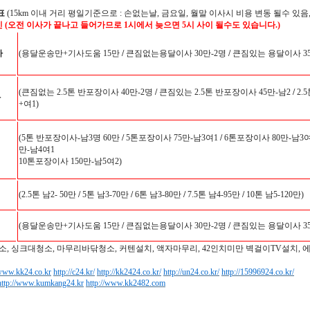
표
(15km 이내 거리 평일기준으로 : 손없는날, 금요일, 월말 이사시 비용 변동 될수 있음,
인 (오전 이사가 끝나고 들어가므로 1시에서 늦으면 5시 사이 될수도 있습니다.)
사
(용달운송만+기사도움 15만
/
큰짐없는용달이사 30만-2명
/
큰짐있는 용달이사 35
(큰짐없는 2.5톤 반포장이사 40만-2명
/
큰짐있는 2.5톤 반포장이사 45만-남2
/
2.
사
+여1)
(5톤 반포장이사-남3명 60만
/
5톤포장이사 75만-남3여1
/
6톤포장이사 80만-남3여
만-남4여1
10톤포장이사 150만-남5여2)
(2.5톤 남2- 50만
/
5톤 남3-70만
/
6톤 남3-80만
/
7.5톤 남4-95만
/
10톤 남5-120만)
(용달운송만+기사도움 15만
/
큰짐없는용달이사 30만-2명
/
큰짐있는 용달이사 35
소, 싱크대청소, 마무리바닦청소, 커텐설치, 액자마무리, 42인치미만 벽걸이TV설치, 
/www.kk24.co.kr
http://c24.kr/
http://kk2424.co.kr/
http://un24.co.kr/
http://15996924.co.kr/
http://www.kumkang24.kr
http://www.kk2482.com