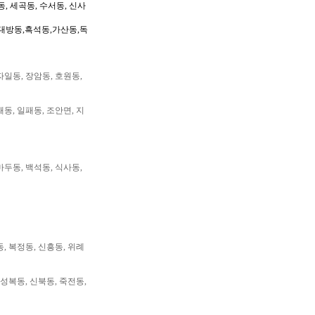
동, 세곡동, 수서동, 신사
대방동,흑석동,가산동,독
자일동, 장암동, 호원동,
패동, 일패동, 조안면, 지
마두동, 백석동, 식사동,
동, 복정동, 신흥동, 위례
 성복동, 신북동, 죽전동,