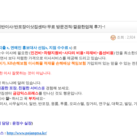
일반이사/반포장이삿집센타/무료 방문견적/깔끔한업체 후기~!
조회 : 2,924
출 x, 연예인 홍보대사 선임x, 지점 수수료 x
) 로
순수 이사에 필요한 (
인건비+차량지원비+사다리 비용+자재비+옵션비용
) 만을 최소
면서 보다 저렴한 가격으로 이사서비스를 제공해 드리고 있습니다.
허가, KB손해보험 이사화물 적재물 손해배상 책임보험
가입되어 있는 믿을 수 있는 전
한 이사 잘못하는 것이 아닙니다.
 하느냐에 달려 있습니다.
꼼꼼한 포장, 친절한 서비스
를
경험해 보세요.
삿짐센터
금강익스프레스
를 만나신 것도 행운입니다.
이사
잘~
하시고 꼭
부자
세요~
정이사, 사무실이사, 일반, 반포장, 원룸, 투룸, 오피스텔, 장거리, 연구실, 대학교, 빌딩
 담당
:
윤정수 실장
)
스
:
http://www.pojangesa.kr/