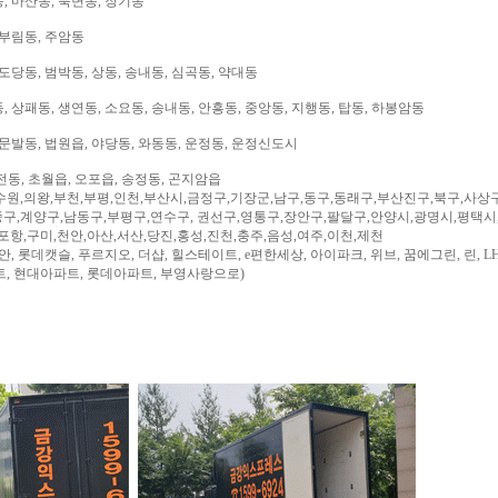
, 마산동, 북변동, 장기동
 부림동, 주암동
도당동, 범박동, 상동, 송내동, 심곡동, 약대동
 상패동, 생연동, 소요동, 송내동, 안흥동, 중앙동, 지행동, 탑동, 하봉암동
문발동, 법원읍, 야당동, 와동동, 운정동, 운정신도시
전동, 초월읍, 오포읍, 송정동, 곤지암읍
수원,의왕,부천,부평,인천,부산시,금정구,기장군,남구,동구,동래구,부산진구,북구,사상
구,계양구,남동구,부평구,연수구, 권선구,영통구,장안구,팔달구,안양시,광명시,평택시
,포항,구미,천안,아산,서산,당진,홍성,진천,충주,음성,여주,이천,제천
, 롯데캣슬, 푸르지오, 더샵, 힐스테이트, e편한세상, 아이파크, 위브, 꿈에그린, 린, LH
트, 현대아파트, 롯데아파트, 부영사랑으로)