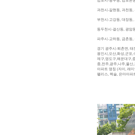
김포시-풍무동, 김포본동
과천시-갈현동, 과천동,
부천시-고강동, 대장동, 
동두천시-걸산동, 광암동,
파주시-교하동, 금촌동, 
경기 광주시-퇴촌면, 태
용인시,오산,화성,군포,
제구,영도구,해운대구,중
종,전주,광주,나주,울산
아파트 명칭 (자이, 래미안
팰리스, 렉슬, 은마아파