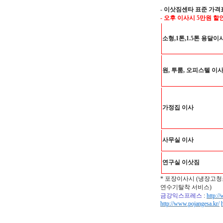
-
이삿짐센타 표준 가격
- 오후 이사시 5만원 할
소형,1톤,1.5톤 용달이
원, 투룸, 오피스텔 이
가정집 이사
사무실 이사
연구실 이삿짐
* 포장이사시 (냉장고청
연수기탈착 서비스)
금강익스프레스
:
http:/
http://www.pojangesa.kr/