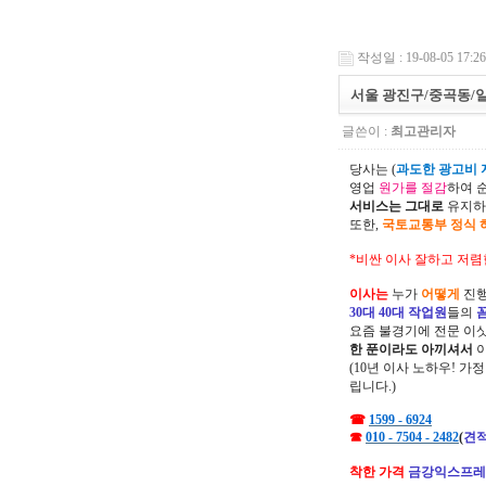
작성일 : 19-08-05 17:26
서울 광진구/중곡동/
글쓴이 :
최고관리자
당사는 (
과도한 광고비 지
영업
원가를 절감
하여 
서비스는 그대로
유지하
또한,
국토교통부 정식 
*비싼 이사 잘하고 저렴
이사는
누가
어떻게
진행
30대 40대 작업원
들의
요즘 불경기에 전문 이
한 푼이라도 아끼셔서
(10년 이사 노하우! 가
립니다.)
☎
1599 - 6924
☎
010 - 7504 - 2482
(
견적
착한 가격
금강익스프레