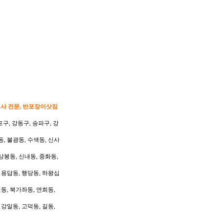
이사 전문, 반포장이삿짐
포구, 강동구, 송파구, 강
동, 불광동, 수색동, 신사
상봉동, 신내동, 중화동,
, 용답동, 행당동, 하왕십
동, 북가좌동, 연희동,
 강일동, 고덕동, 길동,