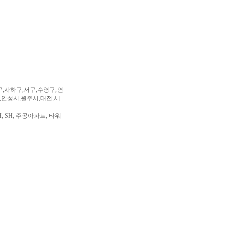
구,사하구,서구,수영구,연
,안성시,원주시,대전,세
, SH, 주공아파트, 타워