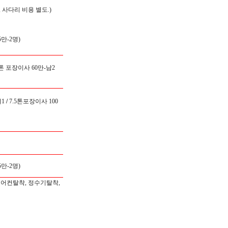
 사다리 비용 별도.)
만-2명)
5톤 포장이사 60만-남2
1
/
7.5톤포장이사 100
만-2명)
에어컨탈착, 정수기탈착,