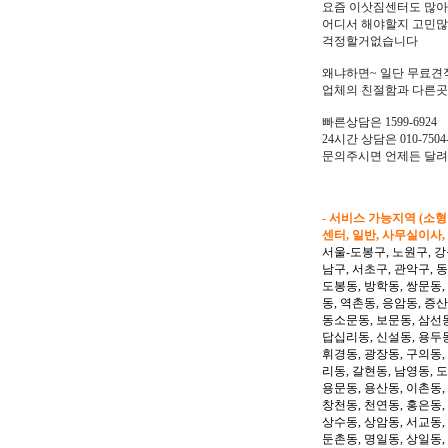
요즘 이삿짐센터도 많
어디서 해야할지 고민
걱정할거없습니다
왜냐하면~ 일단 무료견
업체의 친절함과 다른곳
빠른상담은 1599-6924
24시간 상담은 010-7504-
문의주시면 언제든 달
- 서비스 가능지역 (소
센터, 일반, 사무실이사,
서울-도봉구, 노원구, 강
남구, 서초구, 관악구, 
도봉동, 방학동, 쌍문동,
동, 역촌동, 응암동, 증산
동소문동, 보문동, 삼선동
답십리동, 신설동, 용두동
휘경동, 광장동, 구의동,
리동, 갈현동, 남영동, 
용문동, 용산동, 이촌동,
창천동, 천연동, 홍은동,
상수동, 상암동, 서교동, 
둔촌동, 명일동, 상일동,