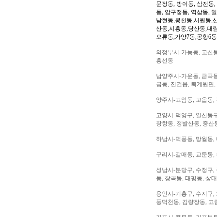
문정동, 방이동, 삼전동,
동, 압구정동, 역삼동, 
남현동,봉천동,서원동,
산동,시흥동,당산동,대
오류동,가양7동,공항6동
의정부시-가능동, 고산동,
흥선동
남양주시-가운동, 금곡동,
금동, 진건읍, 퇴계원면,
양주시-고암동, 고읍동, 
고양시-덕양구, 일산동구,
장항동, 정발산동, 중산동
하남시-덕풍동, 망월동, 
구리시-갈매동, 교문동,
성남시-분당구, 수정구, 
동, 창곡동, 태평동, 상
용인시-기흥구, 수지구, 
풍덕천동, 김량장동, 고