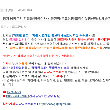
작성일 : 19-08-06 10:49
경기 남양주시 진접읍/원룸이사 방문견적/무료상담/포장이삿짐센터/업체순위/
글쓴이 :
최고관리자
당사는 (
과도한 광고비 지출 x, 연예인 홍보대사 선임x, 지점 수수료 x
) 로
영업
원가를 절감
하여 순수 이사에 필요한 (
인건비+차량지원비+사다리 비용+자재
서비스는 그대로
유지하면서 보다 저렴한 가격으로 이사서비스를 제공해 드리고 있
또한,
국토교통부 정식 허가, KB손해보험 이사화물 적재물 손해배상 책임보험
가입되
*비싼 이사 잘하고 저렴한 이사 잘못하는 것이 아닙니다.
이사는
누가
어떻게
진행 하느냐에 달려 있습니다.
30대 40대 작업원
들의
꼼꼼한 포장, 친절한 서비스
를
경험해 보세요.
요즘 불경기에 전문 이삿짐센터
금강익스프레스
를 만나신 것도 행운입니다.
한 푼이라도 아끼셔서
이사
잘~
하시고 꼭
부자
세요~
(10년 이사 노하우! 가정이사, 사무실이사, 일반, 반포장, 원룸, 투룸, 오피스텔, 장
립니다.)
☎
1599 - 6924
☎
010 - 7504 - 2482
(
견적 담당
:
윤정수 실장
)
착한 가격
금강익스프레스
:
http://www.pojangesa.kr/