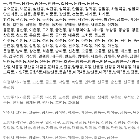
동, 역촌동, 응암동, 증산동, 진관동, 길음동, 돈암동, 동선동,
동소문동, 보문동, 삼선동, 석관동, 성북동, 안암동, 장위동, 종암동, 하월곡동, 상월곡동
답십리동, 신설동, 용두동, 이문동, 장안동, 전농동, 제기동, 회기동,
휘경동, 광장동, 구의동, 군자동, 도곡동, 능동, 자양동, 중곡동, 화양동, 금호동, 마장
리동, 갈현동, 남영동, 도원동, 동자동, 문배동, 보광동, 서빙고동, 신계동,
용문동, 용산동, 이촌동, 구기동, 궁전동, 경희궁의아침, 내수동, 누상동, 동숭동, 명륜
창천동, 천연동, 홍은동, 홍제동, 공덕동, 대흥동, 도화동, 동교동,
상수동, 상암동, 서교동, 성산동, 신수동, 신정동, 아현동, 연남동, 염리동, 용강동, 중동
둔촌동, 명일동, 상일동, 성내동, 암사동, 천호동, 가락동, 거여동, 마천동,
문정동, 방이동, 삼전동, 석촌동, 송파동, 신천동, 오금동, 오륜동, 잠실동, 개포동, 논
동, 압구정동, 역삼동, 일원동, 내곡동, 반포동, 방배동, 서초동, 양재동, 우면동, 잠원
남현동,봉천동,서원동,신림동,인헌동,조원동,청룡동,청림동,행운동,노량진동,대방동
산동,시흥동,당산동,대림동,문래동,신길동,양평동,목동,신월동,신정동,가리봉동,개봉
오류동,가양7동,공항6동,내발산동,등촌5동,마곡4동,발산동,내곡3동,방화2동,염창동
의정부시-가능동, 고산동, 금오동, 낙양동, 녹양동, 민락동, 산곡동, 송산동, 신곡동, 
흥선동
남양주시-가운동, 금곡동, 다산동, 도농동, 별내동, 별내면, 삼패동, 수동면, 수석면, 양
금동, 진건읍, 퇴계원면, 평내동, 호평동, 화도읍
양주시-고암동, 고읍동, 광사동, 광적면, 덕계동, 마전동, 만송동, 백석읍, 삼숭동, 옥
고양시-덕양구, 일산동구, 일산서구, 고양동, 관산동, 내곡동, 삼숭동, 삼송동, 성사동,
장항동, 정발산동, 중산동, 가좌동, 구산동, 대화동, 덕이동, 주엽동, 탄현동, 일산동,
하남시-덕풍동, 망월동, 미사동, 신장동, 위례동, 초이동, 초일동, 풍산동