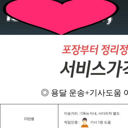
◎ 용달 운송+기사도움 이
이송거리 : 15Km 이내, 사다리차 별도
15만원
작업인원 :
기사 1명 도움