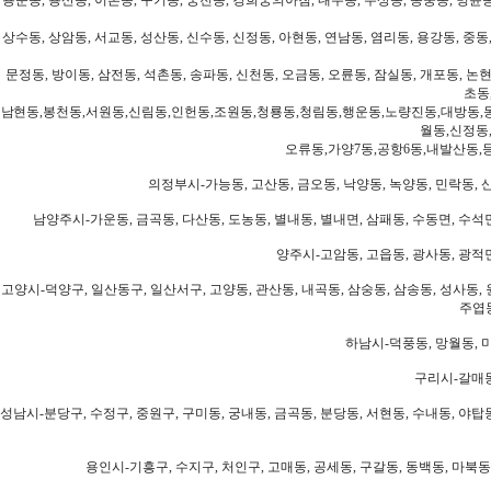
상수동, 상암동, 서교동, 성산동, 신수동, 신정동, 아현동, 연남동, 염리동, 용강동, 중동,
문정동, 방이동, 삼전동, 석촌동, 송파동, 신천동, 오금동, 오륜동, 잠실동, 개포동, 논현
초동
남현동,봉천동,서원동,신림동,인헌동,조원동,청룡동,청림동,행운동,노량진동,대방동,
월동,신정동
오류동,가양7동,공항6동,내발산동,
의정부시-가능동, 고산동, 금오동, 낙양동, 녹양동, 민락동, 산
남양주시-가운동, 금곡동, 다산동, 도농동, 별내동, 별내면, 삼패동, 수동면, 수석면
양주시-고암동, 고읍동, 광사동, 광적면
고양시-덕양구, 일산동구, 일산서구, 고양동, 관산동, 내곡동, 삼숭동, 삼송동, 성사동, 
주엽동
하남시-덕풍동, 망월동, 미
구리시-갈매동
성남시-분당구, 수정구, 중원구, 구미동, 궁내동, 금곡동, 분당동, 서현동, 수내동, 야탑동
용인시-기흥구, 수지구, 처인구, 고매동, 공세동, 구갈동, 동백동, 마북동