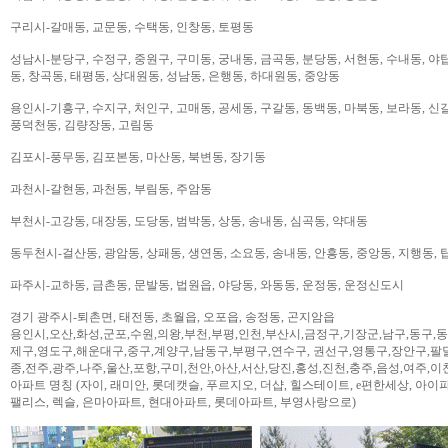
구리시-갈매동, 교문동, 수택동, 인창동, 토평동
성남시-분당구, 수정구, 중원구, 구미동, 궁내동, 금곡동, 분당동, 서현동, 수내동, 야탑
동, 창곡동, 태평동, 상대원동, 성남동, 은행동, 하대원동, 중앙동
용인시-기흥구, 수지구, 처인구, 고매동, 공세동, 구갈동, 동백동, 마북동, 보라동, 신갈
풍덕천동, 김량장동, 고림동
김포시-풍무동, 김포본동, 마산동, 북변동, 장기동
과천시-갈현동, 과천동, 부림동, 주암동
부천시-고강동, 대장동, 도당동, 범박동, 상동, 송내동, 심곡동, 약대동
동두천시-걸산동, 광암동, 상패동, 생연동, 소요동, 송내동, 안흥동, 중앙동, 지행동, 
파주시-교하동, 금촌동, 문발동, 법원읍, 야당동, 와동동, 운정동, 운정신도시
경기 광주시-퇴촌면, 태전동, 초월읍, 오포읍, 송정동, 곤지암읍
용인시,오산,화성,군포,수원,의왕,부천,부평,인천,부산시,금정구,기장군,남구,동구,
제구,영도구,해운대구,중구,계양구,남동구,부평구,연수구, 권선구,영통구,장안구,팔
종,전주,광주,나주,울산,포항,구미,천안,아산,서산,당진,홍성,진천,충주,음성,여주,이
아파트 명칭 (자이, 래미안, 롯데캣슬, 푸르지오, 더샵, 힐스테이트, e편한세상, 아이파크,
팰리스, 렉슬, 은마아파트, 현대아파트, 롯데아파트, 부영사랑으로)