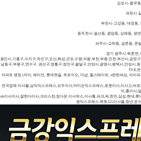
김포시-풍무동,
과천시-갈
부천시-고강동, 대장동, 
동두천시-걸산동, 광암동, 상패동, 생연동
파주시-교하동, 금촌동, 문발
경기 광주시-퇴촌면, 
용인시,기흥구,수지구,처인구,오산,화성,군포,수원,의왕,부천,부평,인천,부산시,금정구
남동구,부평구,연수구, 권선구,영통구,장안구,팔달구,안양시,광명시,평택시,안성시,원주
지내,싼
아파트 명칭 (자이, 래미안, 롯데캣슬, 푸르지오, 더샵, 힐스테이트, e편한세상, 아이파크
전국업체:이사몰,삼익익스프레스,모두이사,마미손익스프레스,로젠이사,이사고,바로2
리,홍이사,
ok이사이사,잘한다이사,크리스챤,정다운,이사박스,이사통,파크,픽,한진,삼성,현대,롯데,파란
원익스프레스,백호,LG이사몰,청년,운수