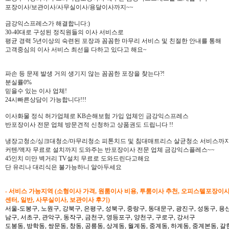
포장이사/보관이사/사무실이사/용달이사까지~~
금강익스프레스가 해결합니다:)
30-40대로 구성된 정직원들의 이사 서비스로
평균 경력 5년이상의 숙련된 포장과 꼼꼼한 마무리 서비스 및 친절한 안내를 통해
고객중심의 이사 서비스 최선을 다하고 있다고 해요~
파손 등 문제 발생 거의 생기지 않는 꼼꼼한 포장을 찾는다?!
분실률0%
믿을수 있는 이사 업체!
24시빠른상담이 가능합니다!!!
이사화물 정식 허가업체로 KB손해보험 가입 업체인 금강익스프레스
반포장이사 전문 업체 방문견적 신청하고 상품권도 드립니다 !!
냉장고청소/싱크대청소/마무리청소 피톤치드 및 침대매트리스 살균청소 서비스까지
커텐/액자 무료로 설치까지 도와주는 반포장이사 전문 업체 금강익스플레스~~
45인치 미만 벽거리 TV설치 무료로 도와드린다고해요
단 유리나 대리식은 불가능하니 알아두세요
- 서비스 가능지역 (소형이사 가격, 원룸이사 비용, 투룸이사 추천, 오피스텔포장이
센터, 일반, 사무실이사, 보관이사 후기)
서울-도봉구, 노원구, 강북구, 은평구, 성북구, 중랑구, 동대문구, 광진구, 성동구, 용산
남구, 서초구, 관악구, 동작구, 금천구, 영등포구, 양천구, 구로구, 강서구
도봉동, 방학동, 쌍문동, 창동, 공릉동, 상계동, 월계동, 중계동, 하계동, 중계본동, 갈