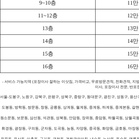
9~10층
11
11~12층
12
13층
13
14층
14
15층
15
16층
16
- 서비스 가능지역 (포장이사 잘하는 이삿짐, 가격비교, 무료방문견적, 전화견적, 지
이사, 포장이사 전문, 반포
서울-도봉구, 노원구, 강북구, 은평구, 성북구, 중랑구, 동대문구, 광진구, 성동구, 용산구
도봉동, 방학동, 쌍문동, 창동, 공릉동, 상계동, 월계동, 중계동, 하계동, 중계본동, 갈현
동소문동, 보문동, 삼선동, 석관동, 성북동, 안암동, 장위동, 종암동, 하월곡동, 상월곡동,
휘경동, 광장동, 구의동, 군자동, 도곡동, 능동, 자양동, 중곡동, 화양동, 금호동, 마장동
용문동, 용산동, 이촌동, 구기동, 궁전동, 경희궁의아침, 내수동, 누상동, 동숭동, 명륜동