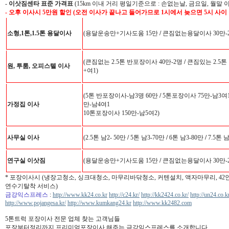
-
이삿짐센타 표준 가격표
(15km 이내 거리 평일기준으로 : 손없는날, 금요일, 월말 
- 오후 이사시 5만원 할인 (오전 이사가 끝나고 들어가므로 1시에서 늦으면 5시 사이
소형,1톤,1.5톤 용달이사
(용달운송만+기사도움 15만
/
큰짐없는용달이사 30만-
(큰짐없는 2.5톤 반포장이사 40만-2명
/
큰짐있는 2.5톤
원, 투룸, 오피스텔 이사
+여1)
(5톤 반포장이사-남3명 60만
/
5톤포장이사 75만-남3여
가정집 이사
만-남4여1
10톤포장이사 150만-남5여2)
사무실 이사
(2.5톤 남2- 50만
/
5톤 남3-70만
/
6톤 남3-80만
/
7.5톤 
연구실 이삿짐
(용달운송만+기사도움 15만
/
큰짐없는용달이사 30만-
* 포장이사시 (냉장고청소, 싱크대청소, 마무리바닦청소, 커텐설치, 액자마무리, 4
연수기탈착 서비스)
금강익스프레스
:
http://www.kk24.co.kr
http://c24.kr/
http://kk2424.co.kr/
http://un24.co.k
http://www.pojangesa.kr/
http://www.kumkang24.kr
http://www.kk2482.com
5톤트럭 포장이사 전문 업체 찾는 고객님들
포장부터정리까지 프리미엄포장이사 해주는 금강익스프레스를 소개합니다