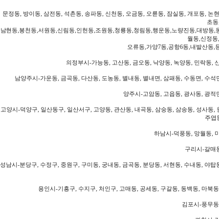
문정동, 방이동, 삼전동, 석촌동, 송파동, 신천동, 오금동, 오륜동, 잠실동, 개포동, 논현
초동
남현동,봉천동,서원동,신림동,인헌동,조원동,청룡동,청림동,행운동,노량진동,대방동,
월동,신정동
오류동,가양7동,공항6동,내발산동,
의정부시-가능동, 고산동, 금오동, 낙양동, 녹양동, 민락동, 산
남양주시-가운동, 금곡동, 다산동, 도농동, 별내동, 별내면, 삼패동, 수동면, 수석면
양주시-고암동, 고읍동, 광사동, 광적면
고양시-덕양구, 일산동구, 일산서구, 고양동, 관산동, 내곡동, 삼숭동, 삼송동, 성사동, 
주엽동
하남시-덕풍동, 망월동, 미
구리시-갈매동
성남시-분당구, 수정구, 중원구, 구미동, 궁내동, 금곡동, 분당동, 서현동, 수내동, 야탑동
용인시-기흥구, 수지구, 처인구, 고매동, 공세동, 구갈동, 동백동, 마북동
김포시-풍무동,