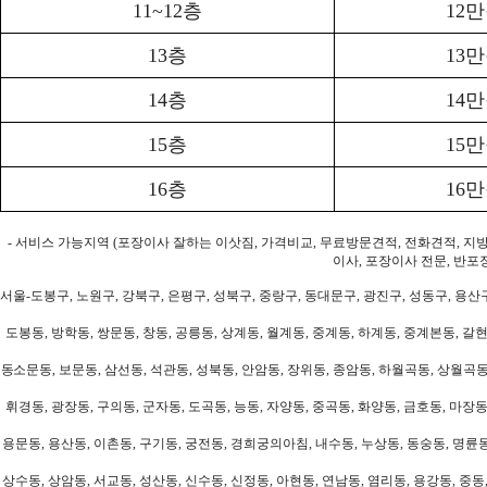
11~12층
12
13층
13
14층
14
15층
15
16층
16
- 서비스 가능지역 (포장이사 잘하는 이삿짐, 가격비교, 무료방문견적, 전화견적, 지
이사, 포장이사 전문, 반포
서울-도봉구, 노원구, 강북구, 은평구, 성북구, 중랑구, 동대문구, 광진구, 성동구, 용산구
도봉동, 방학동, 쌍문동, 창동, 공릉동, 상계동, 월계동, 중계동, 하계동, 중계본동, 갈현
동소문동, 보문동, 삼선동, 석관동, 성북동, 안암동, 장위동, 종암동, 하월곡동, 상월곡동,
휘경동, 광장동, 구의동, 군자동, 도곡동, 능동, 자양동, 중곡동, 화양동, 금호동, 마장동
용문동, 용산동, 이촌동, 구기동, 궁전동, 경희궁의아침, 내수동, 누상동, 동숭동, 명륜동
상수동, 상암동, 서교동, 성산동, 신수동, 신정동, 아현동, 연남동, 염리동, 용강동, 중동,