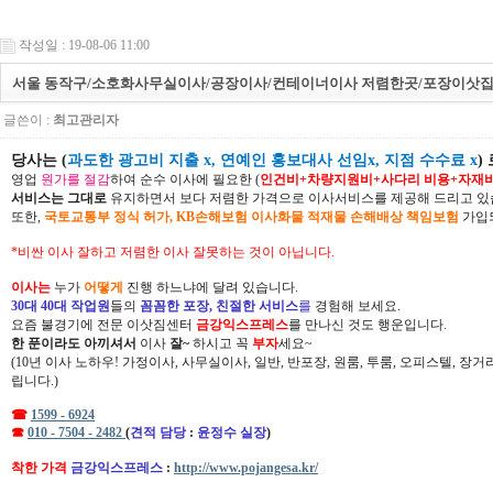
작성일 : 19-08-06 11:00
서울 동작구/소호화사무실이사/공장이사/컨테이너이사 저렴한곳/포장이삿집
글쓴이 :
최고관리자
당사는 (
과도한 광고비 지출 x, 연예인 홍보대사 선임x, 지점 수수료 x
)
영업
원가를 절감
하여 순수 이사에 필요한 (
인건비+차량지원비+사다리 비용+자재
서비스는 그대로
유지하면서 보다 저렴한 가격으로 이사서비스를 제공해 드리고 있
또한,
국토교통부 정식 허가, KB손해보험 이사화물 적재물 손해배상 책임보험
가입되
*비싼 이사 잘하고 저렴한 이사 잘못하는 것이 아닙니다.
이사는
누가
어떻게
진행 하느냐에 달려 있습니다.
30대 40대 작업원
들의
꼼꼼한 포장, 친절한 서비스
를
경험해 보세요.
요즘 불경기에 전문 이삿짐센터
금강익스프레스
를 만나신 것도 행운입니다.
한 푼이라도 아끼셔서
이사
잘~
하시고 꼭
부자
세요~
(10년 이사 노하우! 가정이사, 사무실이사, 일반, 반포장, 원룸, 투룸, 오피스텔, 장
립니다.)
☎
1599 - 6924
☎
010 - 7504 - 2482
(
견적 담당
:
윤정수 실장
)
착한 가격
금강익스프레스
:
http://www.pojangesa.kr/