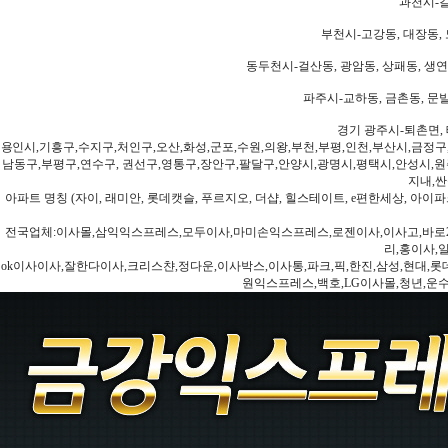
과천시-갈
부천시-고강동, 대장동, 
동두천시-걸산동, 광암동, 상패동, 생연동
파주시-교하동, 금촌동, 문발
경기 광주시-퇴촌면, 
용인시,기흥구,수지구,처인구,오산,화성,군포,수원,의왕,부천,부평,인천,부산시,금정구
남동구,부평구,연수구, 권선구,영통구,장안구,팔달구,안양시,광명시,평택시,안성시,원주
지내,싼
아파트 명칭 (자이, 래미안, 롯데캣슬, 푸르지오, 더샵, 힐스테이트, e편한세상, 아이파크
전국업체:이사몰,삼익익스프레스,모두이사,마미손익스프레스,로젠이사,이사고,바로2
리,홍이사,
ok이사이사,잘한다이사,크리스챤,정다운,이사박스,이사통,파크,픽,한진,삼성,현대,롯데,파란
원익스프레스,백호,LG이사몰,청년,운수