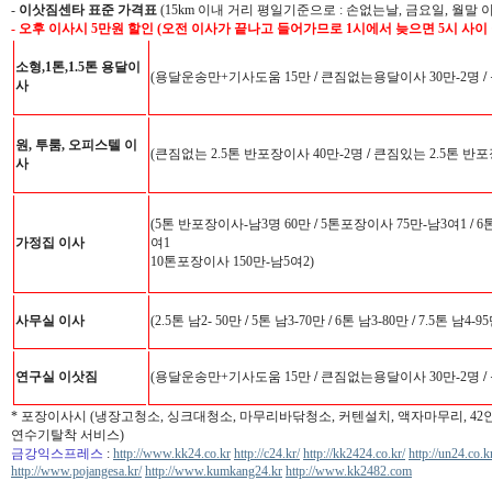
-
이삿짐센타 표준 가격표
(15km 이내 거리 평일기준으로 : 손없는날, 금요일, 월말 
- 오후 이사시 5만원 할인 (오전 이사가 끝나고 들어가므로 1시에서 늦으면 5시 사이
소형,1톤,1.5톤 용달이
(용달운송만+기사도움 15만
/
큰짐없는용달이사 30만-2명
/
사
원, 투룸, 오피스텔 이
(큰짐없는 2.5톤 반포장이사 40만-2명
/
큰짐있는 2.5톤 반포
사
(5톤 반포장이사-남3명 60만
/
5톤포장이사 75만-남3여1
/
6
가정집 이사
여1
10톤포장이사 150만-남5여2)
사무실 이사
(2.5톤 남2- 50만
/
5톤 남3-70만
/
6톤 남3-80만
/
7.5톤 남4-9
연구실 이삿짐
(용달운송만+기사도움 15만
/
큰짐없는용달이사 30만-2명
/
* 포장이사시 (냉장고청소, 싱크대청소, 마무리바닦청소, 커텐설치, 액자마무리, 4
연수기탈착 서비스)
금강익스프레스
:
http://www.kk24.co.kr
http://c24.kr/
http://kk2424.co.kr/
http://un24.co.k
http://www.pojangesa.kr/
http://www.kumkang24.kr
http://www.kk2482.com