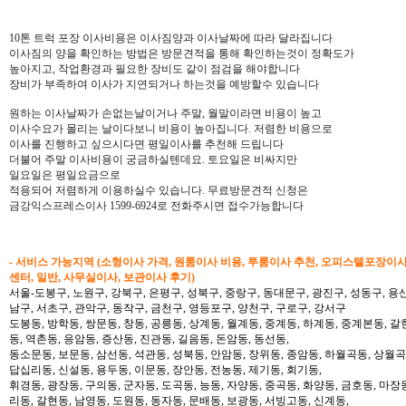
10톤 트럭 포장 이사비용은 이사짐양과 이사날짜에 따라 달라집니다
이사짐의 양을 확인하는 방법은 방문견적을 통해 확인하는것이 정확도가
높아지고, 작업환경과 필요한 장비도 같이 점검을 해야합니다
장비가 부족하여 이사가 지연되거나 하는것을 예방할수 있습니다
원하는 이사날짜가 손없는날이거나 주말, 월말이라면 비용이 높고
이사수요가 몰리는 날이다보니 비용이 높아집니다. 저렴한 비용으로
이사를 진행하고 싶으시다면 평일이사를 추천해 드립니다
더불어 주말 이사비용이 궁금하실텐데요. 토요일은 비싸지만
일요일은 평일요금으로
적용되어 저렴하게 이용하실수 있습니다. 무료방문견적 신청은
금강익스프레스이사 1599-6924로 전화주시면 접수가능합니다
- 서비스 가능지역 (소형이사 가격, 원룸이사 비용, 투룸이사 추천, 오피스텔포장이
센터, 일반, 사무실이사, 보관이사 후기)
서울-도봉구, 노원구, 강북구, 은평구, 성북구, 중랑구, 동대문구, 광진구, 성동구, 용산
남구, 서초구, 관악구, 동작구, 금천구, 영등포구, 양천구, 구로구, 강서구
도봉동, 방학동, 쌍문동, 창동, 공릉동, 상계동, 월계동, 중계동, 하계동, 중계본동, 갈
동, 역촌동, 응암동, 증산동, 진관동, 길음동, 돈암동, 동선동,
동소문동, 보문동, 삼선동, 석관동, 성북동, 안암동, 장위동, 종암동, 하월곡동, 상월곡동
답십리동, 신설동, 용두동, 이문동, 장안동, 전농동, 제기동, 회기동,
휘경동, 광장동, 구의동, 군자동, 도곡동, 능동, 자양동, 중곡동, 화양동, 금호동, 마장
리동, 갈현동, 남영동, 도원동, 동자동, 문배동, 보광동, 서빙고동, 신계동,