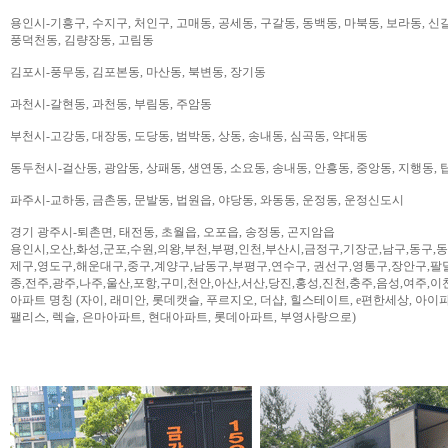
용인시-기흥구, 수지구, 처인구, 고매동, 공세동, 구갈동, 동백동, 마북동, 보라동, 신갈
풍덕천동, 김량장동, 고림동
김포시-풍무동, 김포본동, 마산동, 북변동, 장기동
과천시-갈현동, 과천동, 부림동, 주암동
부천시-고강동, 대장동, 도당동, 범박동, 상동, 송내동, 심곡동, 약대동
동두천시-걸산동, 광암동, 상패동, 생연동, 소요동, 송내동, 안흥동, 중앙동, 지행동, 
파주시-교하동, 금촌동, 문발동, 법원읍, 야당동, 와동동, 운정동, 운정신도시
경기 광주시-퇴촌면, 태전동, 초월읍, 오포읍, 송정동, 곤지암읍
용인시,오산,화성,군포,수원,의왕,부천,부평,인천,부산시,금정구,기장군,남구,동구,
제구,영도구,해운대구,중구,계양구,남동구,부평구,연수구, 권선구,영통구,장안구,팔
종,전주,광주,나주,울산,포항,구미,천안,아산,서산,당진,홍성,진천,충주,음성,여주,이
아파트 명칭 (자이, 래미안, 롯데캣슬, 푸르지오, 더샵, 힐스테이트, e편한세상, 아이파크,
팰리스, 렉슬, 은마아파트, 현대아파트, 롯데아파트, 부영사랑으로)