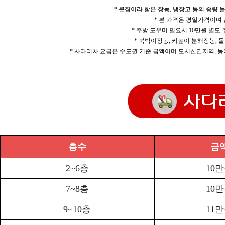
* 큰짐이라 함은 장농, 냉장고 등의 중량
* 본 가격은 평일가격이며
* 주방 도우미 필요시 10만원 별도
* 북박이장농, 키높이 분해장농, 돌
* 사다리차 요금은 수도권 기준 금액이며 도서산간지역, 농
층수
금
2~6층
10
7~8층
10
9~10층
11