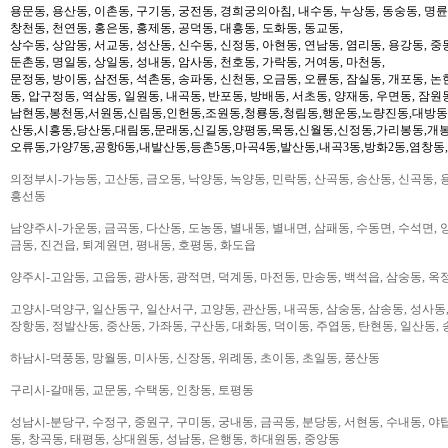
용문동, 용산동, 이촌동, 구기동, 궁전동, 경희궁의아침, 내수동, 누상동, 동숭동, 명륜
창천동, 천연동, 홍은동, 홍제동, 공덕동, 대흥동, 도화동, 동교동,
상수동, 상암동, 서교동, 성산동, 신수동, 신정동, 아현동, 연남동, 염리동, 용강동, 중동
둔촌동, 명일동, 상일동, 성내동, 암사동, 천호동, 가락동, 거여동, 마천동,
문정동, 방이동, 삼전동, 석촌동, 송파동, 신천동, 오금동, 오륜동, 잠실동, 개포동, 논
동, 압구정동, 역삼동, 일원동, 내곡동, 반포동, 방배동, 서초동, 양재동, 우면동, 잠원
남현동,봉천동,서원동,신림동,인헌동,조원동,청룡동,청림동,행운동,노량진동,대방동
산동,시흥동,당산동,대림동,문래동,신길동,양평동,목동,신월동,신정동,가리봉동,개봉
오류동,가양7동,공항6동,내발산동,등촌5동,마곡4동,발산동,내곡3동,방화2동,염창동
의정부시-가능동, 고산동, 금오동, 낙양동, 녹양동, 민락동, 산곡동, 송산동, 신곡동, 
흥선동
남양주시-가운동, 금곡동, 다산동, 도농동, 별내동, 별내면, 삼패동, 수동면, 수석면, 양
금동, 진건읍, 퇴계원면, 평내동, 호평동, 화도읍
양주시-고암동, 고읍동, 광사동, 광적면, 덕계동, 마전동, 만송동, 백석읍, 삼숭동, 옥
고양시-덕양구, 일산동구, 일산서구, 고양동, 관산동, 내곡동, 삼숭동, 삼송동, 성사동,
장항동, 정발산동, 중산동, 가좌동, 구산동, 대화동, 덕이동, 주엽동, 탄현동, 일산동,
하남시-덕풍동, 망월동, 미사동, 신장동, 위례동, 초이동, 초일동, 풍산동
구리시-갈매동, 교문동, 수택동, 인창동, 토평동
성남시-분당구, 수정구, 중원구, 구미동, 궁내동, 금곡동, 분당동, 서현동, 수내동, 야탑
동, 창곡동, 태평동, 상대원동, 성남동, 은행동, 하대원동, 중앙동