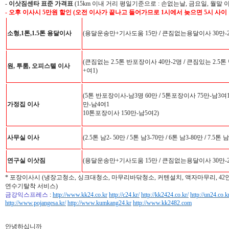
-
이삿짐센타 표준 가격표
(15km 이내 거리 평일기준으로 : 손없는날, 금요일, 월말 
- 오후 이사시 5만원 할인 (오전 이사가 끝나고 들어가므로 1시에서 늦으면 5시 사이
소형,1톤,1.5톤 용달이사
(용달운송만+기사도움 15만
/
큰짐없는용달이사 30만-
(큰짐없는 2.5톤 반포장이사 40만-2명
/
큰짐있는 2.5톤
원, 투룸, 오피스텔 이사
+여1)
(5톤 반포장이사-남3명 60만
/
5톤포장이사 75만-남3여
가정집 이사
만-남4여1
10톤포장이사 150만-남5여2)
사무실 이사
(2.5톤 남2- 50만
/
5톤 남3-70만
/
6톤 남3-80만
/
7.5톤 남
연구실 이삿짐
(용달운송만+기사도움 15만
/
큰짐없는용달이사 30만-
* 포장이사시 (냉장고청소, 싱크대청소, 마무리바닦청소, 커텐설치, 액자마무리, 4
연수기탈착 서비스)
금강익스프레스
:
http://www.kk24.co.kr
http://c24.kr/
http://kk2424.co.kr/
http://un24.co.k
http://www.pojangesa.kr/
http://www.kumkang24.kr
http://www.kk2482.com
안녕하십니까