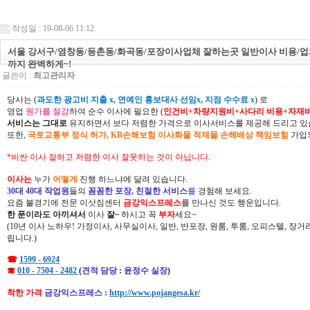
작성일 : 19-08-06 11:12
서울 강서구/염창동/등촌동/화곡동/포장이사업체 잘하는곳 일반이사 비용/
까지 완벽하게~!
글쓴이 :
최고관리자
당사는 (
과도한 광고비 지출 x, 연예인 홍보대사 선임x, 지점 수수료 x
) 로
영업
원가를 절감
하여 순수 이사에 필요한 (
인건비+차량지원비+사다리 비용+자재
서비스는 그대로
유지하면서 보다 저렴한 가격으로 이사서비스를 제공해 드리고 있
또한,
국토교통부 정식 허가, KB손해보험 이사화물 적재물 손해배상 책임보험
가입되
*비싼 이사 잘하고 저렴한 이사 잘못하는 것이 아닙니다.
이사는
누가
어떻게
진행 하느냐에 달려 있습니다.
30대 40대 작업원
들의
꼼꼼한 포장, 친절한 서비스
를
경험해 보세요.
요즘 불경기에 전문 이삿짐센터
금강익스프레스
를 만나신 것도 행운입니다.
한 푼이라도 아끼셔서
이사
잘~
하시고 꼭
부자
세요~
(10년 이사 노하우! 가정이사, 사무실이사, 일반, 반포장, 원룸, 투룸, 오피스텔, 장
립니다.)
☎
1599 - 6924
☎
010 - 7504 - 2482
(
견적 담당
:
윤정수 실장
)
착한 가격
금강익스프레스
:
http://www.pojangesa.kr/