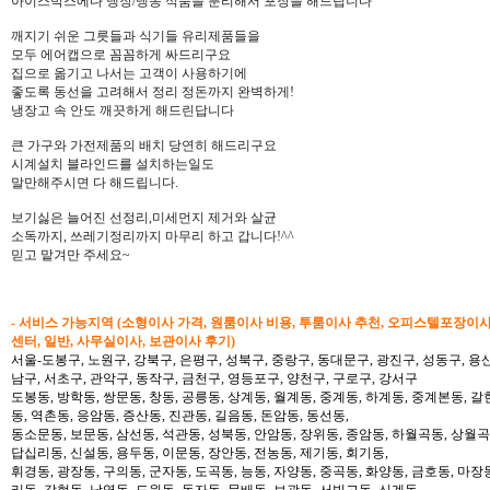
아이스박스에다 냉장/냉동 식품을 분리해서 포장을 해드립니다
깨지기 쉬운 그릇들과 식기들 유리제품들을
모두 에어캡으로 꼼꼼하게 싸드리구요
집으로 옮기고 나서는 고객이 사용하기에
좋도록 동선을 고려해서 정리 정돈까지 완벽하게!
냉장고 속 안도 깨끗하게 해드린답니다
큰 가구와 가전제품의 배치 당연히 해드리구요
시계설치 블라인드를 설치하는일도
말만해주시면 다 해드립니다.
보기싫은 늘어진 선정리,미세먼지 제거와 살균
소독까지, 쓰레기정리까지 마무리 하고 갑니다!^^
믿고 맡겨만 주세요~
- 서비스 가능지역 (소형이사 가격, 원룸이사 비용, 투룸이사 추천, 오피스텔포장이
센터, 일반, 사무실이사, 보관이사 후기)
서울-도봉구, 노원구, 강북구, 은평구, 성북구, 중랑구, 동대문구, 광진구, 성동구, 용산
남구, 서초구, 관악구, 동작구, 금천구, 영등포구, 양천구, 구로구, 강서구
도봉동, 방학동, 쌍문동, 창동, 공릉동, 상계동, 월계동, 중계동, 하계동, 중계본동, 갈
동, 역촌동, 응암동, 증산동, 진관동, 길음동, 돈암동, 동선동,
동소문동, 보문동, 삼선동, 석관동, 성북동, 안암동, 장위동, 종암동, 하월곡동, 상월곡동
답십리동, 신설동, 용두동, 이문동, 장안동, 전농동, 제기동, 회기동,
휘경동, 광장동, 구의동, 군자동, 도곡동, 능동, 자양동, 중곡동, 화양동, 금호동, 마장
리동, 갈현동, 남영동, 도원동, 동자동, 문배동, 보광동, 서빙고동, 신계동,