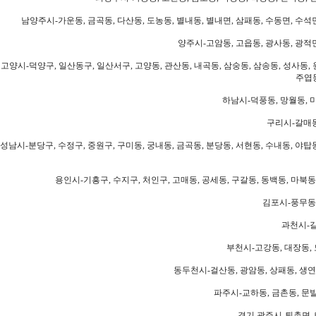
남양주시-가운동, 금곡동, 다산동, 도농동, 별내동, 별내면, 삼패동, 수동면, 수석면
양주시-고암동, 고읍동, 광사동, 광적면
고양시-덕양구, 일산동구, 일산서구, 고양동, 관산동, 내곡동, 삼숭동, 삼송동, 성사동, 
주엽동
하남시-덕풍동, 망월동, 미
구리시-갈매동
성남시-분당구, 수정구, 중원구, 구미동, 궁내동, 금곡동, 분당동, 서현동, 수내동, 야탑동
용인시-기흥구, 수지구, 처인구, 고매동, 공세동, 구갈동, 동백동, 마북동
김포시-풍무동,
과천시-갈
부천시-고강동, 대장동, 
동두천시-걸산동, 광암동, 상패동, 생연동
파주시-교하동, 금촌동, 문발
경기 광주시-퇴촌면, 