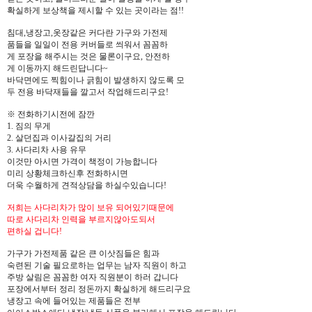
확실하게 보상책을 제시할 수 있는 곳이라는 점!!
침대,냉장고,옷장같은 커다란 가구와 가전제
품들을 일일이 전용 커버들로 씌워서 꼼꼼하
게 포장을 해주시는 것은 물론이구요, 안전하
게 이동까지 해드린답니다~
바닥면에도 찍힘이나 긁힘이 발생하지 않도록 모
두 전용 바닥재들을 깔고서 작업해드리구요!
※ 전화하기시전에 잠깐
1. 짐의 무게
2. 살던집과 이사갈집의 거리
3. 사다리차 사용 유무
이것만 아시면 가격이 책정이 가능합니다
미리 상황체크하신후 전화하시면
더욱 수월하게 견적상담을 하실수있습니다!
저희는 사다리차가 많이 보유 되어있기때문에
따로 사다리차 인력을 부르지않아도되서
편하실 겁니다!
가구가 가전제품 같은 큰 이삿짐들은 힘과
숙련된 기술 필요로하는 업무는 남자 직원이 하고
주방 살림은 꼼꼼한 여자 직원분이 하러 갑니다
포장에서부터 정리 정돈까지 확실하게 해드리구요
냉장고 속에 들어있는 제품들은 전부