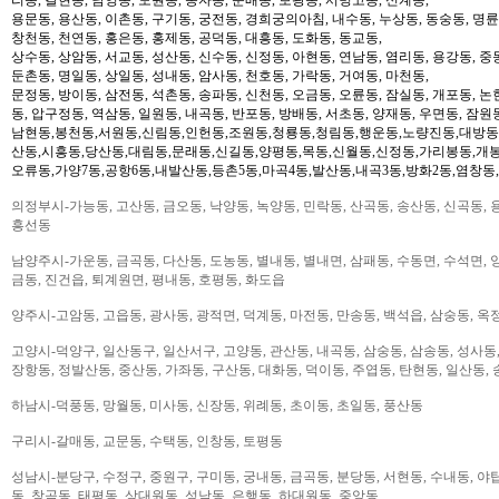
용문동, 용산동, 이촌동, 구기동, 궁전동, 경희궁의아침, 내수동, 누상동, 동숭동, 명륜
창천동, 천연동, 홍은동, 홍제동, 공덕동, 대흥동, 도화동, 동교동,
상수동, 상암동, 서교동, 성산동, 신수동, 신정동, 아현동, 연남동, 염리동, 용강동, 중동
둔촌동, 명일동, 상일동, 성내동, 암사동, 천호동, 가락동, 거여동, 마천동,
문정동, 방이동, 삼전동, 석촌동, 송파동, 신천동, 오금동, 오륜동, 잠실동, 개포동, 논
동, 압구정동, 역삼동, 일원동, 내곡동, 반포동, 방배동, 서초동, 양재동, 우면동, 잠원
남현동,봉천동,서원동,신림동,인헌동,조원동,청룡동,청림동,행운동,노량진동,대방동
산동,시흥동,당산동,대림동,문래동,신길동,양평동,목동,신월동,신정동,가리봉동,개봉
오류동,가양7동,공항6동,내발산동,등촌5동,마곡4동,발산동,내곡3동,방화2동,염창동
의정부시-가능동, 고산동, 금오동, 낙양동, 녹양동, 민락동, 산곡동, 송산동, 신곡동, 
흥선동
남양주시-가운동, 금곡동, 다산동, 도농동, 별내동, 별내면, 삼패동, 수동면, 수석면, 양
금동, 진건읍, 퇴계원면, 평내동, 호평동, 화도읍
양주시-고암동, 고읍동, 광사동, 광적면, 덕계동, 마전동, 만송동, 백석읍, 삼숭동, 옥
고양시-덕양구, 일산동구, 일산서구, 고양동, 관산동, 내곡동, 삼숭동, 삼송동, 성사동,
장항동, 정발산동, 중산동, 가좌동, 구산동, 대화동, 덕이동, 주엽동, 탄현동, 일산동,
하남시-덕풍동, 망월동, 미사동, 신장동, 위례동, 초이동, 초일동, 풍산동
구리시-갈매동, 교문동, 수택동, 인창동, 토평동
성남시-분당구, 수정구, 중원구, 구미동, 궁내동, 금곡동, 분당동, 서현동, 수내동, 야탑
동, 창곡동, 태평동, 상대원동, 성남동, 은행동, 하대원동, 중앙동