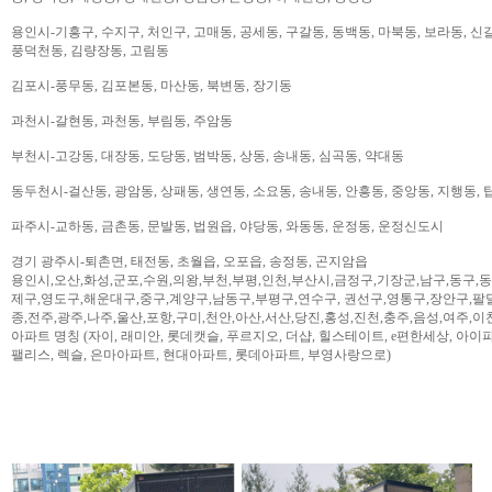
용인시-기흥구, 수지구, 처인구, 고매동, 공세동, 구갈동, 동백동, 마북동, 보라동, 신갈
풍덕천동, 김량장동, 고림동
김포시-풍무동, 김포본동, 마산동, 북변동, 장기동
과천시-갈현동, 과천동, 부림동, 주암동
부천시-고강동, 대장동, 도당동, 범박동, 상동, 송내동, 심곡동, 약대동
동두천시-걸산동, 광암동, 상패동, 생연동, 소요동, 송내동, 안흥동, 중앙동, 지행동, 
파주시-교하동, 금촌동, 문발동, 법원읍, 야당동, 와동동, 운정동, 운정신도시
경기 광주시-퇴촌면, 태전동, 초월읍, 오포읍, 송정동, 곤지암읍
용인시,오산,화성,군포,수원,의왕,부천,부평,인천,부산시,금정구,기장군,남구,동구,
제구,영도구,해운대구,중구,계양구,남동구,부평구,연수구, 권선구,영통구,장안구,팔
종,전주,광주,나주,울산,포항,구미,천안,아산,서산,당진,홍성,진천,충주,음성,여주,이
아파트 명칭 (자이, 래미안, 롯데캣슬, 푸르지오, 더샵, 힐스테이트, e편한세상, 아이파크,
팰리스, 렉슬, 은마아파트, 현대아파트, 롯데아파트, 부영사랑으로)