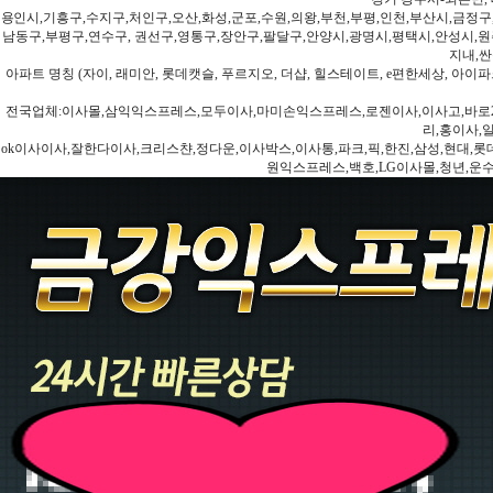
용인시,기흥구,수지구,처인구,오산,화성,군포,수원,의왕,부천,부평,인천,부산시,금정구
남동구,부평구,연수구, 권선구,영통구,장안구,팔달구,안양시,광명시,평택시,안성시,원주
지내,싼
아파트 명칭 (자이, 래미안, 롯데캣슬, 푸르지오, 더샵, 힐스테이트, e편한세상, 아이파크
전국업체:이사몰,삼익익스프레스,모두이사,마미손익스프레스,로젠이사,이사고,바로2
리,홍이사,
ok이사이사,잘한다이사,크리스챤,정다운,이사박스,이사통,파크,픽,한진,삼성,현대,롯데,파란
원익스프레스,백호,LG이사몰,청년,운수