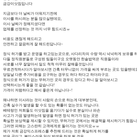
금강이삿짐입니다
지금보다 더 날씨가 더워지기전에
이사를 하시려는 분들 많으실텐데요,
이사 날짜가 정해지셨다면
업체를 선정하는 것 까지 너무 힘드시죠ㅠ
비용도 괜찮게 해드리고
안전하고 깔끔하게 잘 해드린답니다~
정식 허가를 받고 운영을 하고있는곳으로, 사다리차의 수량 역시 넉넉하게 보유를 
다들 정직원분들로 구성된 팀들이구요 오랫동안 한솥밥먹은 직원들이라
서로를 너무 잘알아서 일도 척척 마무리 잘해줄것입니다
무료견적하시다가 알아보시면 간혹 터무니없이 가격을 싸게 부르는 곳도 있을텐데요
당일날 다른 추가비용을 요구하는 경우도 허다 하다고 하더라구요.
정식으로 허가가 없는 무허가인 곳의 경우도 있다고 하니 잘 알아보시고
선택하시는게 좋을 것 같습니다!
가격이 저렴하다고 해서 좋은게 아닙니다~!
왜냐하면 이사라는 것이 사람의 손으로 하는게 대부분인데,
간혹 실수가 발생을 할 수도 있는 확률이 없는것도 아닙니다.
베테랑인 저희들도 이삿짐을 옮기다가 실수로 분실이나 파손
사고가 가끔 발생하는데 발생을 하면 정식 허가가 있는 곳은
확실한 보상책을 제시할 수 있지만, 무허가인 곳에서는 해결책을 제시하기가 힘듭니
그러면 피해는 고스란히 고객에게로 돌아가는 것이지요ㅠㅠ
제가 저희 금강익스프레스를 추천해 드리는 것은 확실하게 허가를
받은 곳이고, 불미스러운 일이 발생을 하게 될 경우