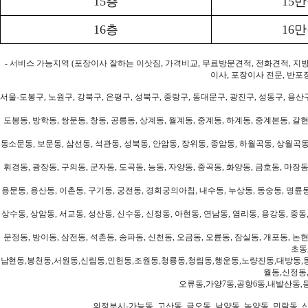
15층
15
16층
16
- 서비스 가능지역 (포장이사 잘하는 이삿짐, 가격비교, 무료방문견적, 전화견적, 지
이사, 포장이사 전문, 반포
서울-도봉구, 노원구, 강북구, 은평구, 성북구, 중랑구, 동대문구, 광진구, 성동구, 용산구
도봉동, 방학동, 쌍문동, 창동, 공릉동, 상계동, 월계동, 중계동, 하계동, 중계본동, 갈현
동소문동, 보문동, 삼선동, 석관동, 성북동, 안암동, 장위동, 종암동, 하월곡동, 상월곡동,
휘경동, 광장동, 구의동, 군자동, 도곡동, 능동, 자양동, 중곡동, 화양동, 금호동, 마장동
용문동, 용산동, 이촌동, 구기동, 궁전동, 경희궁의아침, 내수동, 누상동, 동숭동, 명륜동
상수동, 상암동, 서교동, 성산동, 신수동, 신정동, 아현동, 연남동, 염리동, 용강동, 중동,
문정동, 방이동, 삼전동, 석촌동, 송파동, 신천동, 오금동, 오륜동, 잠실동, 개포동, 논현
초동
남현동,봉천동,서원동,신림동,인헌동,조원동,청룡동,청림동,행운동,노량진동,대방동,
월동,신정동
오류동,가양7동,공항6동,내발산동,
의정부시-가능동, 고산동, 금오동, 낙양동, 녹양동, 민락동, 산