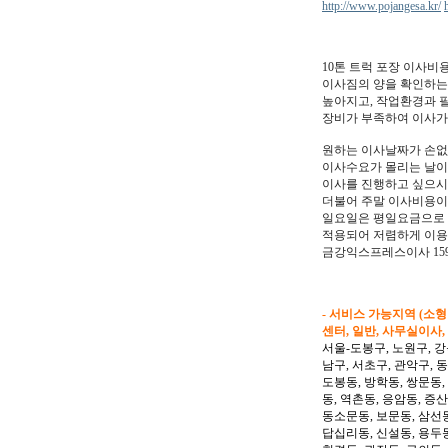
http://www.pojangesa.kr/
10톤 트럭 포장 이사
이사짐의 양을 확인하는
높아지고, 작업환경과 
장비가 부족하여 이사가
원하는 이사날짜가 손없
이사수요가 몰리는 날이
이사를 진행하고 싶으시
더불어 주말 이사비용이
일요일은 평일요금으로
적용되어 저렴하게 이용
금강익스프레스이사 159
- 서비스 가능지역 (소
센터, 일반, 사무실이사,
서울-도봉구, 노원구, 강
남구, 서초구, 관악구, 
도봉동, 방학동, 쌍문동,
동, 역촌동, 응암동, 증산
동소문동, 보문동, 삼선동
답십리동, 신설동, 용두동