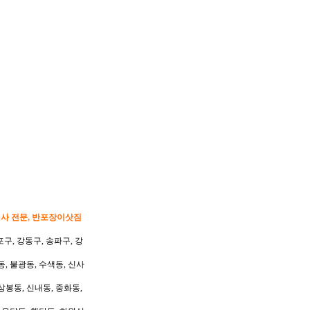
이사 전문, 반포장이삿짐
포구, 강동구, 송파구, 강
동, 불광동, 수색동, 신사
상봉동, 신내동, 중화동,