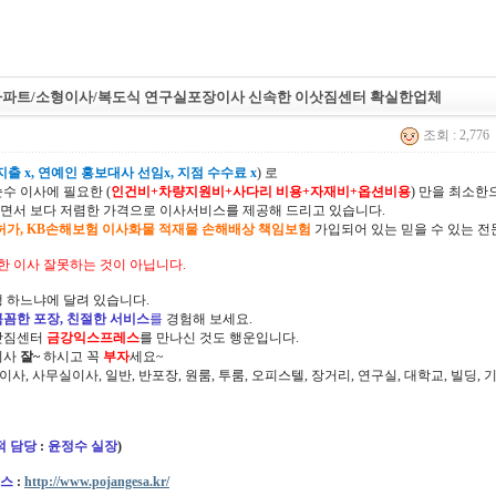
아파트/소형이사/복도식 연구실포장이사 신속한 이삿짐센터 확실한업체
조회 : 2,776
출 x, 연예인 홍보대사 선임x, 지점 수수료 x
) 로
순수 이사에 필요한 (
인건비+차량지원비+사다리 비용+자재비+옵션비용
) 만을 최소
면서 보다 저렴한 가격으로 이사서비스를 제공해 드리고 있습니다.
허가, KB손해보험 이사화물 적재물 손해배상 책임보험
가입되어 있는 믿을 수 있는 전
한 이사 잘못하는 것이 아닙니다.
 하느냐에 달려 있습니다.
꼼꼼한 포장, 친절한 서비스
를
경험해 보세요.
삿짐센터
금강익스프레스
를 만나신 것도 행운입니다.
이사
잘~
하시고 꼭
부자
세요~
정이사, 사무실이사, 일반, 반포장, 원룸, 투룸, 오피스텔, 장거리, 연구실, 대학교, 빌딩
적 담당
:
윤정수 실장
)
스
:
http://www.pojangesa.kr/