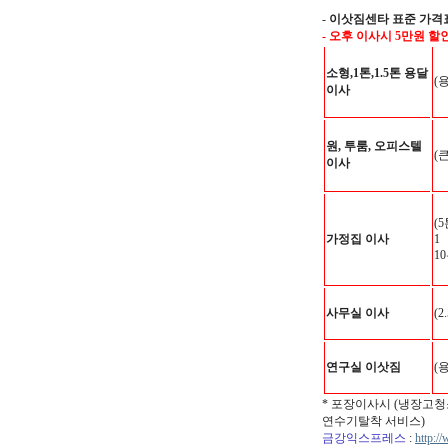
-
이삿짐센타 표준 가격
- 오후 이사시 5만원 할
소형,1톤,1.5톤 용달
(
이사
원, 투룸, 오피스텔
(
이사
(
가정집 이사
1
1
사무실 이사
(2
연구실 이삿짐
(
* 포장이사시 (냉장고청
연수기탈착 서비스)
금강익스프레스
:
http:/