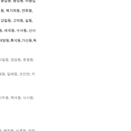
, 용답동, 행당동, 하왕십
동, 북가좌동, 연희동,
 강일동, 고덕동, 길동,
동, 세곡동, 수서동, 신사
대방동,흑석동,가산동,독
자일동, 장암동, 호원동,
패동, 일패동, 조안면, 지
마두동, 백석동, 식사동,
동, 복정동, 신흥동, 위례