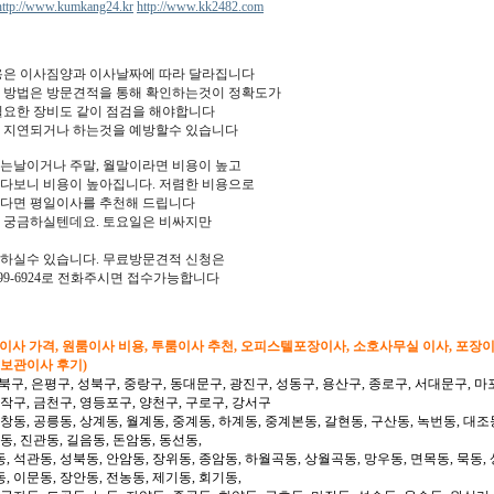
http://www.kumkang24.kr
http://www.kk2482.com
비용은 이사짐양과 이사날짜에 따라 달라집니다
 방법은 방문견적을 통해 확인하는것이 정확도가
필요한 장비도 같이 점검을 해야합니다
 지연되거나 하는것을 예방할수 있습니다
는날이거나 주말, 월말이라면 비용이 높고
다보니 비용이 높아집니다. 저렴한 비용으로
다면 평일이사를 추천해 드립니다
 궁금하실텐데요. 토요일은 비싸지만
하실수 있습니다. 무료방문견적 신청은
9-6924로 전화주시면 접수가능합니다
형이사 가격, 원룸이사 비용, 투룸이사 추천, 오피스텔포장이사, 소호사무실 이사, 포장
 보관이사 후기)
북구, 은평구, 성북구, 중랑구, 동대문구, 광진구, 성동구, 용산구, 종로구, 서대문구, 마
동작구, 금천구, 영등포구, 양천구, 구로구, 강서구
 창동, 공릉동, 상계동, 월계동, 중계동, 하계동, 중계본동, 갈현동, 구산동, 녹번동, 대조
동, 진관동, 길음동, 돈암동, 동선동,
, 석관동, 성북동, 안암동, 장위동, 종암동, 하월곡동, 상월곡동, 망우동, 면목동, 묵동, 
, 이문동, 장안동, 전농동, 제기동, 회기동,