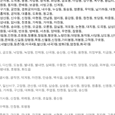
 군자동, 도곡동, 능동, 자양동, 중곡동, 화양동, 금호동, 마장동, 성수동, 옥수동, 왕십리
도원동, 동자동, 문배동, 보광동, 서빙고동, 신계동,
 구기동, 궁전동, 경희궁의아침, 내수동, 누상동, 동숭동, 명륜동, 무악동, 남가좌동, 대현
 홍제동, 공덕동, 대흥동, 도화동, 동교동,
성산동, 신수동, 신정동, 아현동, 연남동, 염리동, 용강동, 중동, 창천동, 토당동, 하중동,
 성내동, 암사동, 천호동, 가락동, 거여동, 마천동,
 석촌동, 송파동, 신천동, 오금동, 오륜동, 잠실동, 개포동, 논현동, 대치동, 도곡동, 삼성
일원동, 내곡동, 반포동, 방배동, 서초동, 양재동, 우면동, 잠원동,
신림동,인헌동,조원동,청룡동,청림동,행운동,노량진동,대방동,동작동,사당동,상도동,신
림동,문래동,신길동,양평동,목동,신월동,신정동,가리봉동,개봉동,고척동,구로동,
,내발산동,등촌5동,마곡4동,발산동,내곡3동,방화2동,염창동,화곡1동
 금오동, 낙양동, 녹양동, 민락동, 산곡동, 송산동, 신곡동, 용현동, 의정부동, 지금동, 
 다산동, 도농동, 별내동, 별내면, 삼패동, 수동면, 수석면, 양정동, 오남읍, 와부읍, 이
 평내동, 호평동, 화도읍
광사동, 광적면, 덕계동, 마전동, 만송동, 백석읍, 삼숭동, 옥정동, 율정동
 일산서구, 고양동, 관산동, 내곡동, 삼숭동, 삼송동, 성사동, 원당동, 원흥동, 신원동, 
, 가좌동, 구산동, 대화동, 덕이동, 주엽동, 탄현동, 일산동, 송산동
미사동, 신장동, 위례동, 초이동, 초일동, 풍산동
 수택동, 인창동, 토평동
중원구, 구미동, 궁내동, 금곡동, 분당동, 서현동, 수내동, 야탑동, 이매동, 정자동, 고등