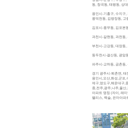
동, 창곡동, 태평동, 상
용인시-기흥구, 수지구, 
풍덕천동, 김량장동, 고
김포시-풍무동, 김포본동
과천시-갈현동, 과천동,
부천시-고강동, 대장동, 
동두천시-걸산동, 광암동,
파주시-교하동, 금촌동, 
경기 광주시-퇴촌면, 태
용인시,오산,화성,군포,
제구,영도구,해운대구,중
종,전주,광주,나주,울산
아파트 명칭 (자이, 래미안
팰리스, 렉슬, 은마아파