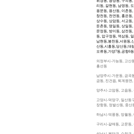
휘경동, 광장동, 구의동,
리동, 갈현동, 남영동, 
용문동, 용산동, 이촌동,
창천동, 천연동, 홍은동,
상수동, 상암동, 서교동, 
둔촌동, 명일동, 상일동,
문정동, 방이동, 삼전동,
동, 압구정동, 역삼동, 
남현동,봉천동,서원동,
산동,시흥동,당산동,대
오류동,가양7동,공항6동
의정부시-가능동, 고산동,
흥선동
남양주시-가운동, 금곡동,
금동, 진건읍, 퇴계원면,
양주시-고암동, 고읍동, 
고양시-덕양구, 일산동구,
장항동, 정발산동, 중산동
하남시-덕풍동, 망월동, 
구리시-갈매동, 교문동,
성남시-분당구, 수정구, 