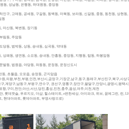
대원동, 성남동, 은행동, 하대원동, 중앙동
처인구, 고매동, 공세동, 구갈동, 동백동, 마북동, 보라동, 신갈동, 중동, 동천동, 상현동,
림동
, 마산동, 북변동, 장기동
 부림동, 주암동
도당동, 범박동, 상동, 송내동, 심곡동, 약대동
 상패동, 생연동, 소요동, 송내동, 안흥동, 중앙동, 지행동, 탑동, 하봉암동
문발동, 법원읍, 야당동, 와동동, 운정동, 운정신도시
전동, 초월읍, 오포읍, 송정동, 곤지암읍
수원,의왕,부천,부평,인천,부산시,금정구,기장군,남구,동구,동래구,부산진구,북구,사상
구,계양구,남동구,부평구,연수구, 권선구,영통구,장안구,팔달구,안양시,광명시,평택시
,포항,구미,천안,아산,서산,당진,홍성,진천,충주,음성,여주,이천,제천
, 롯데캣슬, 푸르지오, 더샵, 힐스테이트, e편한세상, 아이파크, 위브, 꿈에그린, 린, LH
트, 현대아파트, 롯데아파트, 부영사랑으로)