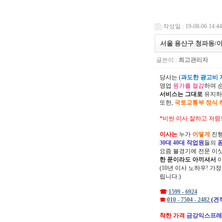
작성일 : 19-08-06 14:44
서울 용산구 청파동/
글쓴이 :
최고관리자
당사는 (
과도한 광고비 지
영업
원가를 절감
하여 
서비스는 그대로
유지하
또한,
국토교통부 정식 
*비싼 이사 잘하고 저렴
이사는
누가
어떻게
진행
30대 40대 작업원
들의
요즘 불경기에 전문 이
한 푼이라도 아끼셔서
(10년 이사 노하우! 가
립니다.)
☎
1599 - 6924
☎
010 - 7504 - 2482
(
견
착한 가격
금강익스프레