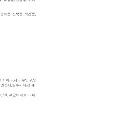
 성복동, 신북동, 죽전동,
구,사하구,서구,수영구,연
,안성시,원주시,대전,세
, SH, 주공아파트, 타워