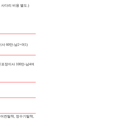
 사다리 비용 별도.)
이사 60만-남2+여1)
톤포장이사 100만-남4여
에어컨탈착, 정수기탈착,