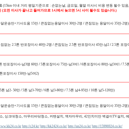
표
(15km 이내 거리 평일기준으로 : 손없는날, 금요일, 월말 이사시 비용 변동 될수 있음,
인 (오전 이사가 끝나고 들어가므로 1시에서 늦으면 5시 사이 될수도 있습니다.)
용달운송만+기사도움 15만
/
큰짐없는용달이사 30만-2명
/
큰짐있는 용달이사 35만-2명)
큰짐없는 2.5톤 반포장이사 40만-2명
/
큰짐있는 2.5톤 반포장이사 45만-남2
/
2.5톤 포장
5톤 반포장이사-남3명 60만
/
5톤포장이사 75만-남3여1
/
6톤포장이사 80만-남3여1
/
7.5
0톤포장이사 150만-남5여2)
.5톤 남2- 50만
/
5톤 남3-70만
/
6톤 남3-80만
/
7.5톤 남4-95만
/
10톤 남5-120만)
용달운송만+기사도움 15만
/
큰짐없는용달이사 30만-2명
/
큰짐있는 용달이사 35만-2명)
소, 싱크대청소, 마무리바닦청소, 커텐설치, 액자마무리, 42인치미만 벽걸이TV설치, 
/www.kk24.co.kr
http://c24.kr/
http://kk2424.co.kr/
http://un24.co.kr/
http://15996924.co.kr/