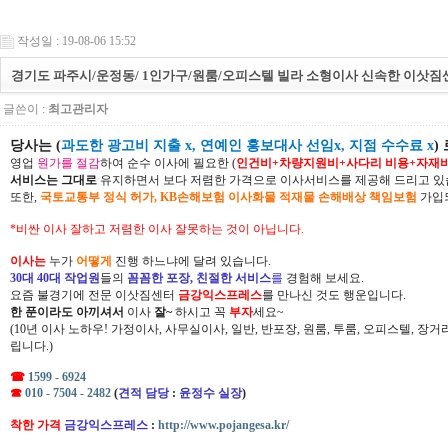
작성일 : 19-08-06 15:52
경기도 파주시/운정동/ 1인가구/원룸/오피스텔 빌라 소형이사 신속한 이삿짐센
글쓴이 :
최고관리자
당사는 (
과도한 광고비 지출 x, 연예인 홍보대사 선임x, 지점 수수료 x
)
영업
원가를 절감
하여 순수 이사에 필요한 (
인건비+차량지원비+사다리 비용+자재
서비스는 그대로
유지하면서 보다 저렴한 가격으로 이사서비스를 제공해 드리고 있
또한,
국토교통부 정식 허가, KB손해보험 이사화물 적재물 손해배상 책임보험
가입되
*비싼 이사 잘하고 저렴한 이사 잘못하는 것이 아닙니다.
이사는
누가
어떻게
진행 하느냐에 달려 있습니다.
30대 40대 작업원
들의
꼼꼼한 포장, 친절한 서비스
를
경험해 보세요.
요즘 불경기에 전문 이삿짐센터
금강익스프레스
를 만나신 것도 행운입니다.
한 푼이라도 아끼셔서
이사
잘~
하시고 꼭
부자
세요~
(10년 이사 노하우! 가정이사, 사무실이사, 일반, 반포장, 원룸, 투룸, 오피스텔, 장
립니다.)
☎
1599 - 6924
☎
010 - 7504 - 2482
(
견적 담당
:
윤정수 실장
)
착한 가격
금강익스프레스
:
http://www.pojangesa.kr/