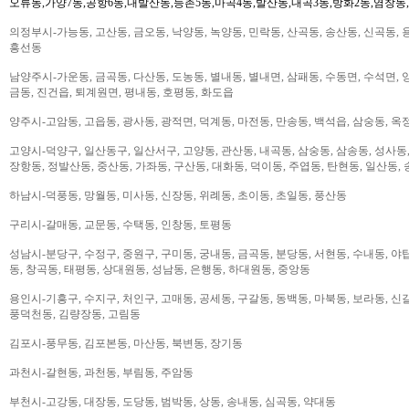
오류동,가양7동,공항6동,내발산동,등촌5동,마곡4동,발산동,내곡3동,방화2동,염창동
의정부시-가능동, 고산동, 금오동, 낙양동, 녹양동, 민락동, 산곡동, 송산동, 신곡동, 
흥선동
남양주시-가운동, 금곡동, 다산동, 도농동, 별내동, 별내면, 삼패동, 수동면, 수석면, 양
금동, 진건읍, 퇴계원면, 평내동, 호평동, 화도읍
양주시-고암동, 고읍동, 광사동, 광적면, 덕계동, 마전동, 만송동, 백석읍, 삼숭동, 옥
고양시-덕양구, 일산동구, 일산서구, 고양동, 관산동, 내곡동, 삼숭동, 삼송동, 성사동,
장항동, 정발산동, 중산동, 가좌동, 구산동, 대화동, 덕이동, 주엽동, 탄현동, 일산동,
하남시-덕풍동, 망월동, 미사동, 신장동, 위례동, 초이동, 초일동, 풍산동
구리시-갈매동, 교문동, 수택동, 인창동, 토평동
성남시-분당구, 수정구, 중원구, 구미동, 궁내동, 금곡동, 분당동, 서현동, 수내동, 야탑
동, 창곡동, 태평동, 상대원동, 성남동, 은행동, 하대원동, 중앙동
용인시-기흥구, 수지구, 처인구, 고매동, 공세동, 구갈동, 동백동, 마북동, 보라동, 신갈
풍덕천동, 김량장동, 고림동
김포시-풍무동, 김포본동, 마산동, 북변동, 장기동
과천시-갈현동, 과천동, 부림동, 주암동
부천시-고강동, 대장동, 도당동, 범박동, 상동, 송내동, 심곡동, 약대동