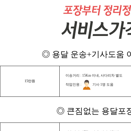
◎ 용달 운송+기사도움 이
이송거리 : 15Km 이내, 사다리차 별도
15만원
작업인원 :
기사 1명 도움
◎ 큰짐없는 용달포장