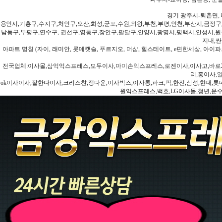
경기 광주시-퇴촌면, 
용인시,기흥구,수지구,처인구,오산,화성,군포,수원,의왕,부천,부평,인천,부산시,금정구
남동구,부평구,연수구, 권선구,영통구,장안구,팔달구,안양시,광명시,평택시,안성시,원주
지내,싼
아파트 명칭 (자이, 래미안, 롯데캣슬, 푸르지오, 더샵, 힐스테이트, e편한세상, 아이파크
전국업체:이사몰,삼익익스프레스,모두이사,마미손익스프레스,로젠이사,이사고,바로2
리,홍이사,
ok이사이사,잘한다이사,크리스챤,정다운,이사박스,이사통,파크,픽,한진,삼성,현대,롯데,파란
원익스프레스,백호,LG이사몰,청년,운수