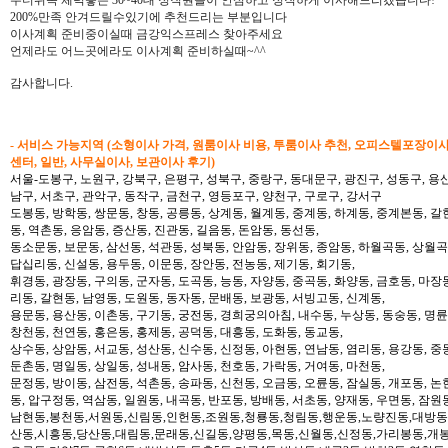
200%만족 안겨드릴수있기에 추천드리는 부분입니다
이사계획 준비중이실때 금강익스프레스 찾아주세요
언제라도 어느곳에라도 이사계획 준비하실때~^^
감사합니다.
- 서비스 가능지역 (소형이사 가격, 원룸이사 비용, 투룸이사 추천, 오피스텔포장이
센터, 일반, 사무실이사, 보관이사 후기)
서울-도봉구, 노원구, 강북구, 은평구, 성북구, 중랑구, 동대문구, 광진구, 성동구, 용산
남구, 서초구, 관악구, 동작구, 금천구, 영등포구, 양천구, 구로구, 강서구
도봉동, 방학동, 쌍문동, 창동, 공릉동, 상계동, 월계동, 중계동, 하계동, 중계본동, 갈
동, 역촌동, 응암동, 증산동, 진관동, 길음동, 돈암동, 동선동,
동소문동, 보문동, 삼선동, 석관동, 성북동, 안암동, 장위동, 종암동, 하월곡동, 상월곡동
답십리동, 신설동, 용두동, 이문동, 장안동, 전농동, 제기동, 회기동,
휘경동, 광장동, 구의동, 군자동, 도곡동, 능동, 자양동, 중곡동, 화양동, 금호동, 마장
리동, 갈현동, 남영동, 도원동, 동자동, 문배동, 보광동, 서빙고동, 신계동,
용문동, 용산동, 이촌동, 구기동, 궁전동, 경희궁의아침, 내수동, 누상동, 동숭동, 명륜
창천동, 천연동, 홍은동, 홍제동, 공덕동, 대흥동, 도화동, 동교동,
상수동, 상암동, 서교동, 성산동, 신수동, 신정동, 아현동, 연남동, 염리동, 용강동, 중동
둔촌동, 명일동, 상일동, 성내동, 암사동, 천호동, 가락동, 거여동, 마천동,
문정동, 방이동, 삼전동, 석촌동, 송파동, 신천동, 오금동, 오륜동, 잠실동, 개포동, 논
동, 압구정동, 역삼동, 일원동, 내곡동, 반포동, 방배동, 서초동, 양재동, 우면동, 잠원
남현동,봉천동,서원동,신림동,인헌동,조원동,청룡동,청림동,행운동,노량진동,대방동
산동,시흥동,당산동,대림동,문래동,신길동,양평동,목동,신월동,신정동,가리봉동,개봉