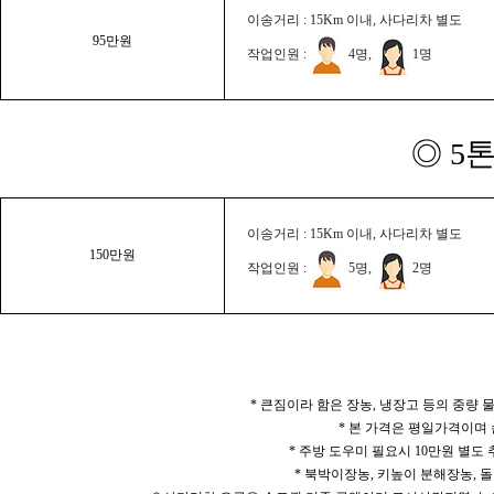
이송거리 : 15Km 이내, 사다리차 별도
95만원
작업인원 :
4명,
1명
◎ 5
이송거리 : 15Km 이내, 사다리차 별도
150만원
작업인원 :
5명,
2명
* 큰짐이라 함은 장농, 냉장고 등의 중량
* 본 가격은 평일가격이며
* 주방 도우미 필요시 10만원 별도
* 북박이장농, 키높이 분해장농, 돌