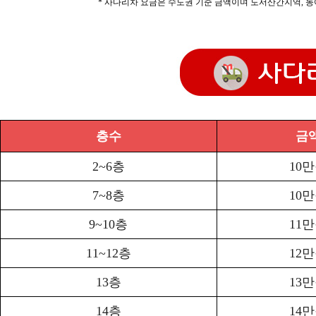
* 사다리차 요금은 수도권 기준 금액이며 도서산간지역, 농
층수
금
2~6층
10
7~8층
10
9~10층
11
11~12층
12
13층
13
14층
14