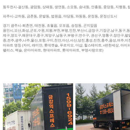
동두천시-걸산동, 광암동, 상패동, 생연동, 소요동, 송내동, 안흥동, 중앙동, 지행동, 
파주시-교하동, 금촌동, 문발동, 법원읍, 야당동, 와동동, 운정동, 운정신도시
경기 광주시-퇴촌면, 태전동, 초월읍, 오포읍, 송정동, 곤지암읍
용인시,오산,화성,군포,수원,의왕,부천,부평,인천,부산시,금정구,기장군,남구,동구,
제구,영도구,해운대구,중구,계양구,남동구,부평구,연수구, 권선구,영통구,장안구,팔
종,전주,광주,나주,울산,포항,구미,천안,아산,서산,당진,홍성,진천,충주,음성,여주,이
아파트 명칭 (자이, 래미안, 롯데캣슬, 푸르지오, 더샵, 힐스테이트, e편한세상, 아이파크,
팰리스, 렉슬, 은마아파트, 현대아파트, 롯데아파트, 부영사랑으로)