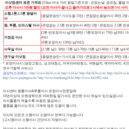
-
이삿짐센타 표준 가격표
(15km 이내 거리 평일기준으로 : 손없는날, 금요일, 월말 
- 오후 이사시 5만원 할인 (오전 이사가 끝나고 들어가므로 1시에서 늦으면 5시 사이
소형,1톤,1.5톤 용달이
(용달운송만+기사도움 15만
/
큰짐없는용달이사 30만-2명
사
원, 투룸, 오피스텔 이사
(큰짐없는 2.5톤 반포장이사 40만-2명
/
큰짐있는 2.5톤 반
(5톤 반포장이사-남3명 60만
/
5톤포장이사 75만-남3여1
/
6
가정집 이사
4여1
10톤포장이사 150만-남5여2)
사무실 이사
(2.5톤 남2- 50만
/
5톤 남3-70만
/
6톤 남3-80만
/
7.5톤 남4-
연구실 이삿짐
(용달운송만+기사도움 15만
/
큰짐없는용달이사 30만-2명
* 포장이사시 (냉장고청소, 싱크대청소, 마무리바닦청소, 커텐설치, 액자마무리, 4
연수기탈착 서비스)
금강익스프레스
:
http://www.kk24.co.kr
http://c24.kr/
http://kk2424.co.kr/
http://un24.co.k
http://www.pojangesa.kr/
http://www.kumkang24.kr
http://www.kk2482.com
이사센터 원룸이사&투룸이사 포장이사전문업체
10년이상의 오랜경력으로 어떠한일 맡기셔도 편안한 이사 하실수 있으실겁니다
이사물품이 적을수록 비용은 절감되니
물품을 줄이시는것도 가계에 많은 도움이 됩니다.
이사의 모든것 소형이사 소량이사 전부다 가능합니다.
(고시원이사 소형이사 간단이사 지방이사)
무더위속 체력좋은 30~40대 정직원들이 안심하고 정직하게 이사해드리겠습니다!