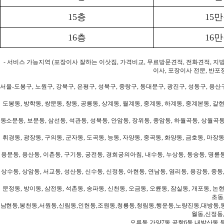
15층
15
16층
16
- 서비스 가능지역 (포장이사 잘하는 이삿짐, 가격비교, 무료방문견적, 전화견적, 지
이사, 포장이사 전문, 반포
서울-도봉구, 노원구, 강북구, 은평구, 성북구, 중랑구, 동대문구, 광진구, 성동구, 용산구
도봉동, 방학동, 쌍문동, 창동, 공릉동, 상계동, 월계동, 중계동, 하계동, 중계본동, 갈현
동소문동, 보문동, 삼선동, 석관동, 성북동, 안암동, 장위동, 종암동, 하월곡동, 상월곡동,
휘경동, 광장동, 구의동, 군자동, 도곡동, 능동, 자양동, 중곡동, 화양동, 금호동, 마장동
용문동, 용산동, 이촌동, 구기동, 궁전동, 경희궁의아침, 내수동, 누상동, 동숭동, 명륜동
상수동, 상암동, 서교동, 성산동, 신수동, 신정동, 아현동, 연남동, 염리동, 용강동, 중동,
문정동, 방이동, 삼전동, 석촌동, 송파동, 신천동, 오금동, 오륜동, 잠실동, 개포동, 논현
초동
남현동,봉천동,서원동,신림동,인헌동,조원동,청룡동,청림동,행운동,노량진동,대방동,
월동,신정동
오류동,가양7동,공항6동,내발산동,