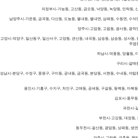
의정부시-가능동, 고산동, 금오동, 낙양동, 녹양동, 민락동, 산
남양주시-가운동, 금곡동, 다산동, 도농동, 별내동, 별내면, 삼패동, 수동면, 수석면
양주시-고암동, 고읍동, 광사동, 광적면
고양시-덕양구, 일산동구, 일산서구, 고양동, 관산동, 내곡동, 삼숭동, 삼송동, 성사동, 
주엽동
하남시-덕풍동, 망월동, 미
구리시-갈매동
성남시-분당구, 수정구, 중원구, 구미동, 궁내동, 금곡동, 분당동, 서현동, 수내동, 야탑동
용인시-기흥구, 수지구, 처인구, 고매동, 공세동, 구갈동, 동백동, 마북동
김포시-풍무동,
과천시-갈
부천시-고강동, 대장동, 
동두천시-걸산동, 광암동, 상패동, 생연동
파주시-교하동, 금촌동, 문발