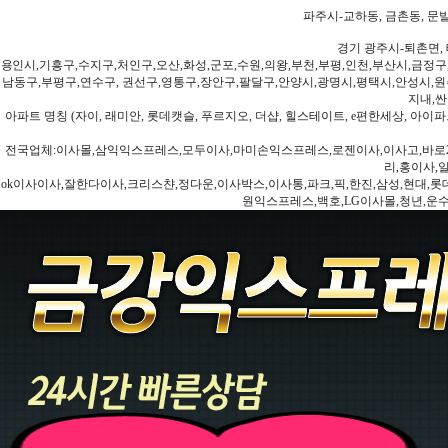
파주시-교하동, 금촌동, 문발
경기 광주시-퇴촌면, 
용인시,기흥구,수지구,처인구,오산,화성,군포,수원,의왕,부천,부평,인천,부산시,금정구
남동구,부평구,연수구, 권선구,영통구,장안구,팔달구,안양시,광명시,평택시,안성시,원주
지내,싼
아파트 명칭 (자이, 래미안, 롯데캣슬, 푸르지오, 더샵, 힐스테이트, e편한세상, 아이파크
전국업체:이사몰,삼익익스프레스,모두이사,마미손익스프레스,로젠이사,이사고,바로2
리,홍이사,
ok이사이사,잘한다이사,크리스챤,정다운,이사박스,이사통,파크,픽,한진,삼성,현대,롯데,파란
원익스프레스,백호,LG이사몰,청년,운수