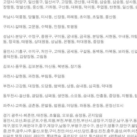
고양시-덕양구, 일산동구, 일산서구, 고양동, 관산동, 내곡동, 삼숭동, 삼송동, 성사동,
장항동, 정발산동, 중산동, 가좌동, 구산동, 대화동, 덕이동, 주엽동, 탄현동, 일산동,
하남시-덕풍동, 망월동, 미사동, 신장동, 위례동, 초이동, 초일동, 풍산동
구리시-갈매동, 교문동, 수택동, 인창동, 토평동
성남시-분당구, 수정구, 중원구, 구미동, 궁내동, 금곡동, 분당동, 서현동, 수내동, 야탑
동, 창곡동, 태평동, 상대원동, 성남동, 은행동, 하대원동, 중앙동
용인시-기흥구, 수지구, 처인구, 고매동, 공세동, 구갈동, 동백동, 마북동, 보라동, 신갈
풍덕천동, 김량장동, 고림동
김포시-풍무동, 김포본동, 마산동, 북변동, 장기동
과천시-갈현동, 과천동, 부림동, 주암동
부천시-고강동, 대장동, 도당동, 범박동, 상동, 송내동, 심곡동, 약대동
동두천시-걸산동, 광암동, 상패동, 생연동, 소요동, 송내동, 안흥동, 중앙동, 지행동, 
파주시-교하동, 금촌동, 문발동, 법원읍, 야당동, 와동동, 운정동, 운정신도시
경기 광주시-퇴촌면, 태전동, 초월읍, 오포읍, 송정동, 곤지암읍
용인시,오산,화성,군포,수원,의왕,부천,부평,인천,부산시,금정구,기장군,남구,동구,
제구,영도구,해운대구,중구,계양구,남동구,부평구,연수구, 권선구,영통구,장안구,팔
종,전주,광주,나주,울산,포항,구미,천안,아산,서산,당진,홍성,진천,충주,음성,여주,이
아파트 명칭 (자이, 래미안, 롯데캣슬, 푸르지오, 더샵, 힐스테이트, e편한세상, 아이파크,