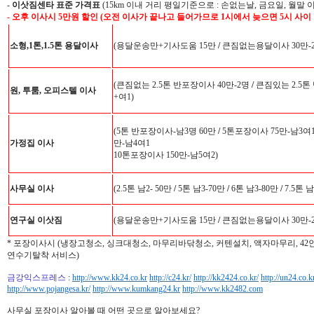
-
이삿짐센타 표준 가격표
(15km 이내 거리 평일기준으로 : 손없는날, 금요일, 월말 
- 오후 이사시 5만원 할인 (오전 이사가 끝나고 들어가므로 1시에서 늦으면 5시 사이
소형,1톤,1.5톤 용달이사
(용달운송만+기사도움 15만
/
큰짐없는용달이사 30만-
(큰짐없는 2.5톤 반포장이사 40만-2명
/
큰짐있는 2.5톤
원, 투룸, 오피스텔 이사
+여1)
(5톤 반포장이사-남3명 60만
/
5톤포장이사 75만-남3여
가정집 이사
만-남4여1
10톤포장이사 150만-남5여2)
사무실 이사
(2.5톤 남2- 50만
/
5톤 남3-70만
/
6톤 남3-80만
/
7.5톤 남
연구실 이삿짐
(용달운송만+기사도움 15만
/
큰짐없는용달이사 30만-
* 포장이사시 (냉장고청소, 싱크대청소, 마무리바닦청소, 커텐설치, 액자마무리, 4
연수기탈착 서비스)
금강익스프레스
:
http://www.kk24.co.kr
http://c24.kr/
http://kk2424.co.kr/
http://un24.co.k
http://www.pojangesa.kr/
http://www.kumkang24.kr
http://www.kk2482.com
사무실 포장이사 알아볼 때 어떤 곳으로 알아보세요?