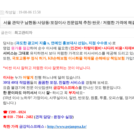
작성일 : 19-08-06 15:58
서울 관악구 남현동/사당동/포장이사 전문업체 추천/싼곳 / 저렴한 가격에 해
글쓴이 :
최고관리자
당사는 (
과도한 광고비 지출 x, 연예인 홍보대사 선임x, 지점 수수료 x
) 로
영업
원가를 절감
하여 순수 이사에 필요한 (
인건비+차량지원비+사다리 비용+자재
서비스는 그대로
유지하면서 보다 저렴한 가격으로 이사서비스를 제공해 드리고 있
또한,
국토교통부 정식 허가, KB손해보험 이사화물 적재물 손해배상 책임보험
가입되
*비싼 이사 잘하고 저렴한 이사 잘못하는 것이 아닙니다.
이사는
누가
어떻게
진행 하느냐에 달려 있습니다.
30대 40대 작업원
들의
꼼꼼한 포장, 친절한 서비스
를
경험해 보세요.
요즘 불경기에 전문 이삿짐센터
금강익스프레스
를 만나신 것도 행운입니다.
한 푼이라도 아끼셔서
이사
잘~
하시고 꼭
부자
세요~
(10년 이사 노하우! 가정이사, 사무실이사, 일반, 반포장, 원룸, 투룸, 오피스텔, 장
립니다.)
☎ 1599 - 6924
☎ 010 - 7504 - 2482
(
견적 담당
:
윤정수 실장
)
착한 가격
금강익스프레스
:
http://www.pojangesa.kr/