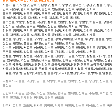
센터, 일반, 사무실이사, 보관이사 후기)
서울-도봉구, 노원구, 강북구, 은평구, 성북구, 중랑구, 동대문구, 광진구, 성동구, 용산
남구, 서초구, 관악구, 동작구, 금천구, 영등포구, 양천구, 구로구, 강서구
도봉동, 방학동, 쌍문동, 창동, 공릉동, 상계동, 월계동, 중계동, 하계동, 중계본동, 갈
동, 역촌동, 응암동, 증산동, 진관동, 길음동, 돈암동, 동선동,
동소문동, 보문동, 삼선동, 석관동, 성북동, 안암동, 장위동, 종암동, 하월곡동, 상월곡동
답십리동, 신설동, 용두동, 이문동, 장안동, 전농동, 제기동, 회기동,
휘경동, 광장동, 구의동, 군자동, 도곡동, 능동, 자양동, 중곡동, 화양동, 금호동, 마장
리동, 갈현동, 남영동, 도원동, 동자동, 문배동, 보광동, 서빙고동, 신계동,
용문동, 용산동, 이촌동, 구기동, 궁전동, 경희궁의아침, 내수동, 누상동, 동숭동, 명륜
창천동, 천연동, 홍은동, 홍제동, 공덕동, 대흥동, 도화동, 동교동,
상수동, 상암동, 서교동, 성산동, 신수동, 신정동, 아현동, 연남동, 염리동, 용강동, 중동
둔촌동, 명일동, 상일동, 성내동, 암사동, 천호동, 가락동, 거여동, 마천동,
문정동, 방이동, 삼전동, 석촌동, 송파동, 신천동, 오금동, 오륜동, 잠실동, 개포동, 논
동, 압구정동, 역삼동, 일원동, 내곡동, 반포동, 방배동, 서초동, 양재동, 우면동, 잠원
남현동,봉천동,서원동,신림동,인헌동,조원동,청룡동,청림동,행운동,노량진동,대방동
산동,시흥동,당산동,대림동,문래동,신길동,양평동,목동,신월동,신정동,가리봉동,개봉
오류동,가양7동,공항6동,내발산동,등촌5동,마곡4동,발산동,내곡3동,방화2동,염창동
의정부시-가능동, 고산동, 금오동, 낙양동, 녹양동, 민락동, 산곡동, 송산동, 신곡동, 
흥선동
남양주시-가운동, 금곡동, 다산동, 도농동, 별내동, 별내면, 삼패동, 수동면, 수석면, 양
금동, 진건읍, 퇴계원면, 평내동, 호평동, 화도읍
양주시-고암동, 고읍동, 광사동, 광적면, 덕계동, 마전동, 만송동, 백석읍, 삼숭동, 옥