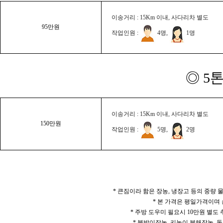
이송거리 : 15Km 이내, 사다리차 별도
95만원
작업인원 :
4명,
1명
◎ 5
이송거리 : 15Km 이내, 사다리차 별도
150만원
작업인원 :
5명,
2명
* 큰짐이라 함은 장농, 냉장고 등의 중량
* 본 가격은 평일가격이며
* 주방 도우미 필요시 10만원 별도
* 북박이장농, 키높이 분해장농, 돌