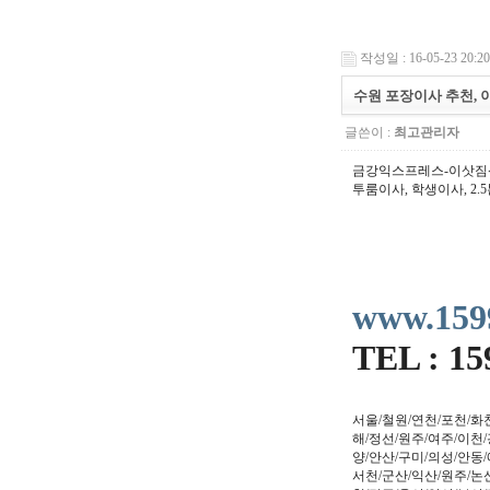
작성일 : 16-05-23 20:20
수원 포장이사 추천, 
글쓴이 :
최고관리자
금강익스프레스-이삿짐센터
투룸이사, 학생이사, 2.
www.1599
TEL : 15
서울/철원/연천/포천/화
해/정선/원주/여주/이천
양/안산/구미/의성/안동/
서천/군산/익산/원주/논