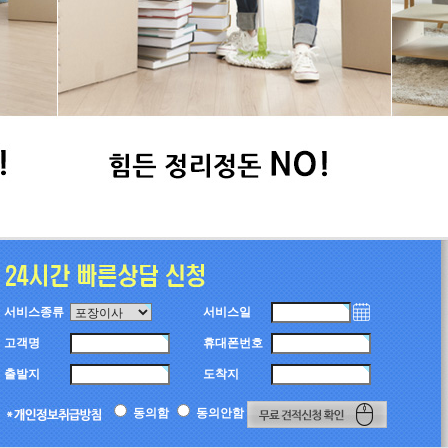
서비스종류
서비스일
고객명
휴대폰번호
출발지
도착지
동의함
동의안함