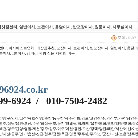
이삿짐센터, 일반이사, 보관이사, 용달이사, 반포장이사, 원룸이사, 사무실이사
조회 : 3,027
, 이사베스트업체, 이삿짐추천, 포장이사, 보관이사, 반포장이사, 일반이사, 용달이사
5톤이사, 1톤이사, 장거리 지방 전문 저렴한 비용
6924.co.kr
99-6924 / 010-7504-2482
천/양구/인제/고성/속초/양양/춘천/동두천/파주/강화/김포/고양/양주/의정부/가평/남양주
/광주/성남/용인/오산/수원/화성/군포/옹진/영월/삼척/태백/울진/봉화/영양/영덕/포항/청
예천/영주/단양/영월/제천/충주/원주/여주/이천/용인/오산/평택/당진/태안/서산/예산/아산
산/대전/공주/연기/음성/진천/청주/청원/옥천/영동/무주/완주/익산/군산/괴산/보온/상주/