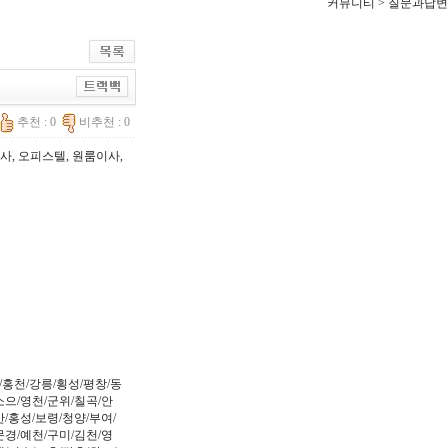
커뮤니티 > 질문과답변
추천 : 0
비추천 : 0
, 오피스텔, 원룸이사,
/홍천/강릉/횡성/평창/동
소으/영천/군위/칠곡/안
/홍성/보령/청양/부여/
문경/예천/구미/김천/영