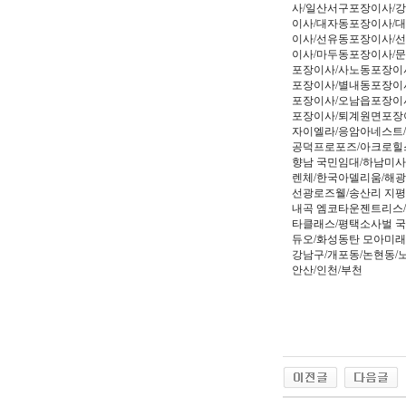
사/일산서구포장이사/
이사/대자동포장이사/
이사/선유동포장이사/
이사/마두동포장이사/
포장이사/사노동포장이
포장이사/별내동포장이
포장이사/오남읍포장이
포장이사/퇴계원면포장
자이엘라/응암아네스트
공덕프로포즈/아크로힐
향남 국민임대/하남미사
렌체/한국아델리움/해광
선광로즈웰/송산리 지평
내곡 엠코타운젠트리스/
타클래스/평택소사벌 국
듀오/화성동탄 모아미래
강남구/개포동/논현동/
안산/인천/부천