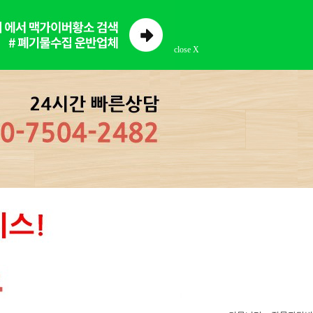
close X