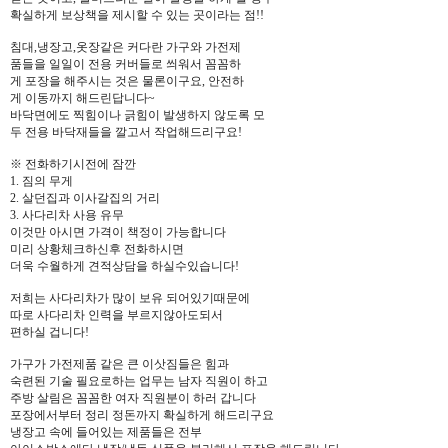
확실하게 보상책을 제시할 수 있는 곳이라는 점!!
침대,냉장고,옷장같은 커다란 가구와 가전제
품들을 일일이 전용 커버들로 씌워서 꼼꼼하
게 포장을 해주시는 것은 물론이구요, 안전하
게 이동까지 해드린답니다~
바닥면에도 찍힘이나 긁힘이 발생하지 않도록 모
두 전용 바닥재들을 깔고서 작업해드리구요!
※ 전화하기시전에 잠깐
1. 짐의 무게
2. 살던집과 이사갈집의 거리
3. 사다리차 사용 유무
이것만 아시면 가격이 책정이 가능합니다
미리 상황체크하신후 전화하시면
더욱 수월하게 견적상담을 하실수있습니다!
저희는 사다리차가 많이 보유 되어있기때문에
따로 사다리차 인력을 부르지않아도되서
편하실 겁니다!
가구가 가전제품 같은 큰 이삿짐들은 힘과
숙련된 기술 필요로하는 업무는 남자 직원이 하고
주방 살림은 꼼꼼한 여자 직원분이 하러 갑니다
포장에서부터 정리 정돈까지 확실하게 해드리구요
냉장고 속에 들어있는 제품들은 전부