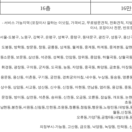
16층
16
- 서비스 가능지역 (포장이사 잘하는 이삿짐, 가격비교, 무료방문견적, 전화견적, 지
이사, 포장이사 전문, 반포
서울-도봉구, 노원구, 강북구, 은평구, 성북구, 중랑구, 동대문구, 광진구, 성동구, 용산구
도봉동, 방학동, 쌍문동, 창동, 공릉동, 상계동, 월계동, 중계동, 하계동, 중계본동, 갈현
동소문동, 보문동, 삼선동, 석관동, 성북동, 안암동, 장위동, 종암동, 하월곡동, 상월곡동,
휘경동, 광장동, 구의동, 군자동, 도곡동, 능동, 자양동, 중곡동, 화양동, 금호동, 마장동
용문동, 용산동, 이촌동, 구기동, 궁전동, 경희궁의아침, 내수동, 누상동, 동숭동, 명륜동
상수동, 상암동, 서교동, 성산동, 신수동, 신정동, 아현동, 연남동, 염리동, 용강동, 중동,
문정동, 방이동, 삼전동, 석촌동, 송파동, 신천동, 오금동, 오륜동, 잠실동, 개포동, 논현
초동
남현동,봉천동,서원동,신림동,인헌동,조원동,청룡동,청림동,행운동,노량진동,대방동,
월동,신정동
오류동,가양7동,공항6동,내발산동,
의정부시-가능동, 고산동, 금오동, 낙양동, 녹양동, 민락동, 산