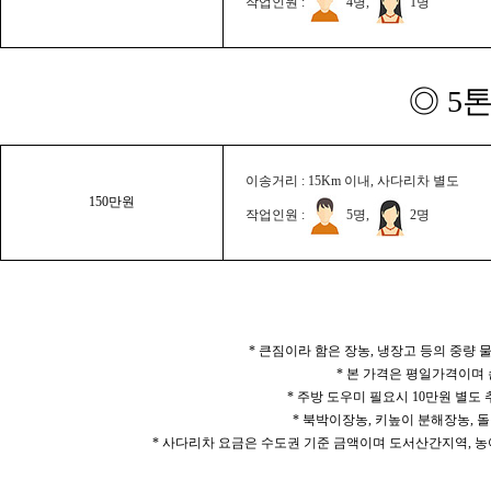
작업인원 :
4명,
1명
◎ 5
이송거리 : 15Km 이내, 사다리차 별도
150만원
작업인원 :
5명,
2명
* 큰짐이라 함은 장농, 냉장고 등의 중량
* 본 가격은 평일가격이며
* 주방 도우미 필요시 10만원 별도
* 북박이장농, 키높이 분해장농, 돌
* 사다리차 요금은 수도권 기준 금액이며 도서산간지역, 농