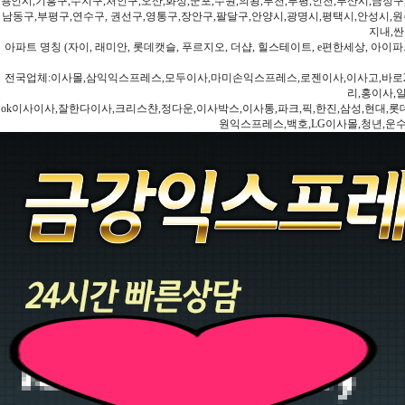
용인시,기흥구,수지구,처인구,오산,화성,군포,수원,의왕,부천,부평,인천,부산시,금정구
남동구,부평구,연수구, 권선구,영통구,장안구,팔달구,안양시,광명시,평택시,안성시,원주
지내,싼
아파트 명칭 (자이, 래미안, 롯데캣슬, 푸르지오, 더샵, 힐스테이트, e편한세상, 아이파크
전국업체:이사몰,삼익익스프레스,모두이사,마미손익스프레스,로젠이사,이사고,바로2
리,홍이사,
ok이사이사,잘한다이사,크리스챤,정다운,이사박스,이사통,파크,픽,한진,삼성,현대,롯데,파란
원익스프레스,백호,LG이사몰,청년,운수