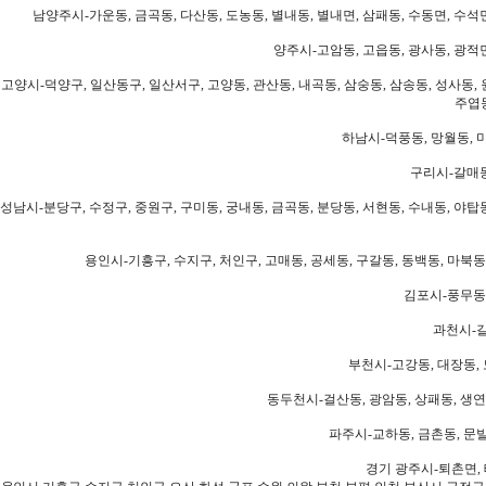
남양주시-가운동, 금곡동, 다산동, 도농동, 별내동, 별내면, 삼패동, 수동면, 수석면
양주시-고암동, 고읍동, 광사동, 광적면
고양시-덕양구, 일산동구, 일산서구, 고양동, 관산동, 내곡동, 삼숭동, 삼송동, 성사동, 
주엽동
하남시-덕풍동, 망월동, 미
구리시-갈매동
성남시-분당구, 수정구, 중원구, 구미동, 궁내동, 금곡동, 분당동, 서현동, 수내동, 야탑동
용인시-기흥구, 수지구, 처인구, 고매동, 공세동, 구갈동, 동백동, 마북동
김포시-풍무동,
과천시-갈
부천시-고강동, 대장동, 
동두천시-걸산동, 광암동, 상패동, 생연동
파주시-교하동, 금촌동, 문발
경기 광주시-퇴촌면, 