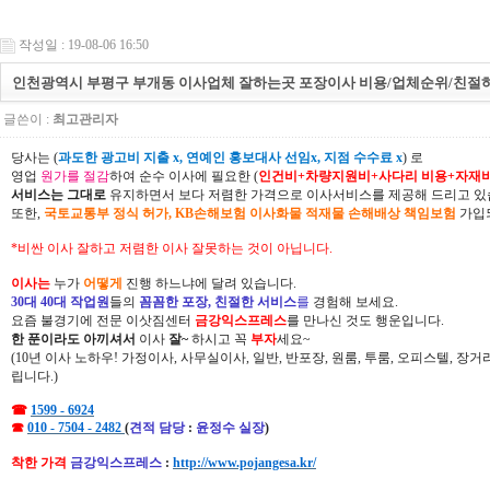
작성일 : 19-08-06 16:50
인천광역시 부평구 부개동 이사업체 잘하는곳 포장이사 비용/업체순위/친절하
글쓴이 :
최고관리자
당사는 (
과도한 광고비 지출 x, 연예인 홍보대사 선임x, 지점 수수료 x
) 로
영업
원가를 절감
하여 순수 이사에 필요한 (
인건비+차량지원비+사다리 비용+자재
서비스는 그대로
유지하면서 보다 저렴한 가격으로 이사서비스를 제공해 드리고 있
또한,
국토교통부 정식 허가, KB손해보험 이사화물 적재물 손해배상 책임보험
가입되
*비싼 이사 잘하고 저렴한 이사 잘못하는 것이 아닙니다.
이사는
누가
어떻게
진행 하느냐에 달려 있습니다.
30대 40대 작업원
들의
꼼꼼한 포장, 친절한 서비스
를
경험해 보세요.
요즘 불경기에 전문 이삿짐센터
금강익스프레스
를 만나신 것도 행운입니다.
한 푼이라도 아끼셔서
이사
잘~
하시고 꼭
부자
세요~
(10년 이사 노하우! 가정이사, 사무실이사, 일반, 반포장, 원룸, 투룸, 오피스텔, 장
립니다.)
☎
1599 - 6924
☎
010 - 7504 - 2482
(
견적 담당
:
윤정수 실장
)
착한 가격
금강익스프레스
:
http://www.pojangesa.kr/