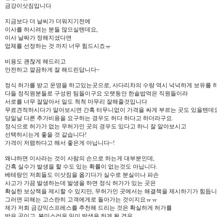
금강이삿짐입니다
지금보다 더 날씨가 더워지기전에
이사를 하시려는 분들 많으실텐데요,
이사 날짜가 정해지셨다면
업체를 선정하는 것 까지 너무 힘드시죠ㅠ
비용도 괜찮게 해드리고
안전하고 깔끔하게 잘 해드린답니다~
정식 허가를 받고 운영을 하고있는곳으로, 사다리차의 수량 역시 넉넉하게 보유를 
다들 정직원분들로 구성된 팀들이구요 오랫동안 한솥밥먹은 직원들이라
서로를 너무 잘알아서 일도 척척 마무리 잘해줄것입니다
무료견적하시다가 알아보시면 간혹 터무니없이 가격을 싸게 부르는 곳도 있을텐데요
당일날 다른 추가비용을 요구하는 경우도 허다 하다고 하더라구요.
정식으로 허가가 없는 무허가인 곳의 경우도 있다고 하니 잘 알아보시고
선택하시는게 좋을 것 같습니다!
가격이 저렴하다고 해서 좋은게 아닙니다~!
왜냐하면 이사라는 것이 사람의 손으로 하는게 대부분인데,
간혹 실수가 발생을 할 수도 있는 확률이 없는것도 아닙니다.
베테랑인 저희들도 이삿짐을 옮기다가 실수로 분실이나 파손
사고가 가끔 발생하는데 발생을 하면 정식 허가가 있는 곳은
확실한 보상책을 제시할 수 있지만, 무허가인 곳에서는 해결책을 제시하기가 힘듭니
그러면 피해는 고스란히 고객에게로 돌아가는 것이지요ㅠㅠ
제가 저희 금강익스프레스를 추천해 드리는 것은 확실하게 허가를
받은 곳이고, 불미스러운 일이 발생을 하게 될 경우