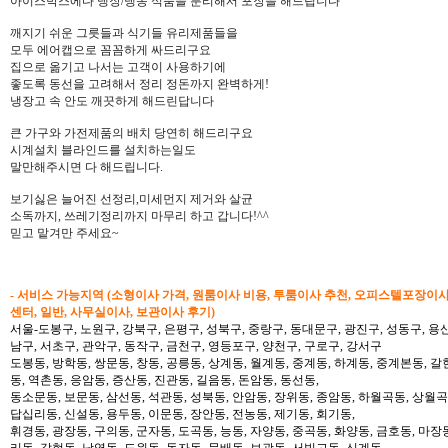
아이스박스에다 냉장/냉동 식품을 분리해서 포장을 해드립니다
깨지기 쉬운 그릇들과 식기들 유리제품들을
모두 에어캡으로 꼼꼼하게 싸드리구요
집으로 옮기고 나서는 고객이 사용하기에
좋도록 동선을 고려해서 정리 정돈까지 완벽하게!
냉장고 속 안도 깨끗하게 해드린답니다
큰 가구와 가전제품의 배치 당연히 해드리구요
시계설치 블라인드를 설치하는일도
말만해주시면 다 해드립니다.
보기싫은 늘어진 선정리,미세먼지 제거와 살균
소독까지, 쓰레기정리까지 마무리 하고 갑니다!^^
믿고 맡겨만 주세요~
- 서비스 가능지역 (소형이사 가격, 원룸이사 비용, 투룸이사 추천, 오피스텔포장이
센터, 일반, 사무실이사, 보관이사 후기)
서울-도봉구, 노원구, 강북구, 은평구, 성북구, 중랑구, 동대문구, 광진구, 성동구, 용산
남구, 서초구, 관악구, 동작구, 금천구, 영등포구, 양천구, 구로구, 강서구
도봉동, 방학동, 쌍문동, 창동, 공릉동, 상계동, 월계동, 중계동, 하계동, 중계본동, 갈
동, 역촌동, 응암동, 증산동, 진관동, 길음동, 돈암동, 동선동,
동소문동, 보문동, 삼선동, 석관동, 성북동, 안암동, 장위동, 종암동, 하월곡동, 상월곡동
답십리동, 신설동, 용두동, 이문동, 장안동, 전농동, 제기동, 회기동,
휘경동, 광장동, 구의동, 군자동, 도곡동, 능동, 자양동, 중곡동, 화양동, 금호동, 마장
리동, 갈현동, 남영동, 도원동, 동자동, 문배동, 보광동, 서빙고동, 신계동,