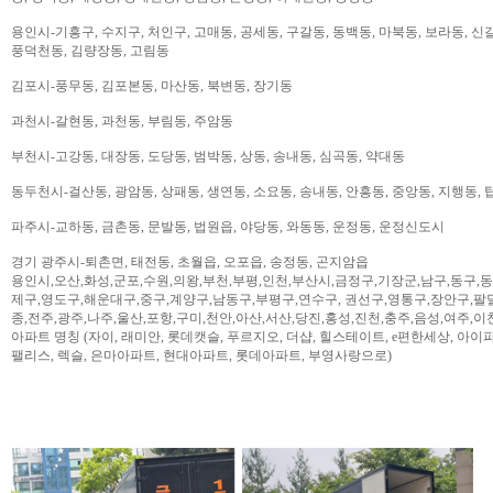
용인시-기흥구, 수지구, 처인구, 고매동, 공세동, 구갈동, 동백동, 마북동, 보라동, 신갈
풍덕천동, 김량장동, 고림동
김포시-풍무동, 김포본동, 마산동, 북변동, 장기동
과천시-갈현동, 과천동, 부림동, 주암동
부천시-고강동, 대장동, 도당동, 범박동, 상동, 송내동, 심곡동, 약대동
동두천시-걸산동, 광암동, 상패동, 생연동, 소요동, 송내동, 안흥동, 중앙동, 지행동, 
파주시-교하동, 금촌동, 문발동, 법원읍, 야당동, 와동동, 운정동, 운정신도시
경기 광주시-퇴촌면, 태전동, 초월읍, 오포읍, 송정동, 곤지암읍
용인시,오산,화성,군포,수원,의왕,부천,부평,인천,부산시,금정구,기장군,남구,동구,
제구,영도구,해운대구,중구,계양구,남동구,부평구,연수구, 권선구,영통구,장안구,팔
종,전주,광주,나주,울산,포항,구미,천안,아산,서산,당진,홍성,진천,충주,음성,여주,이
아파트 명칭 (자이, 래미안, 롯데캣슬, 푸르지오, 더샵, 힐스테이트, e편한세상, 아이파크,
팰리스, 렉슬, 은마아파트, 현대아파트, 롯데아파트, 부영사랑으로)