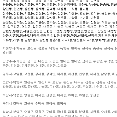
용문동, 용산동, 이촌동, 구기동, 궁전동, 경희궁의아침, 내수동, 누상동, 동숭동, 명륜
창천동, 천연동, 홍은동, 홍제동, 공덕동, 대흥동, 도화동, 동교동,
상수동, 상암동, 서교동, 성산동, 신수동, 신정동, 아현동, 연남동, 염리동, 용강동, 중동
둔촌동, 명일동, 상일동, 성내동, 암사동, 천호동, 가락동, 거여동, 마천동,
문정동, 방이동, 삼전동, 석촌동, 송파동, 신천동, 오금동, 오륜동, 잠실동, 개포동, 논
동, 압구정동, 역삼동, 일원동, 내곡동, 반포동, 방배동, 서초동, 양재동, 우면동, 잠원
남현동,봉천동,서원동,신림동,인헌동,조원동,청룡동,청림동,행운동,노량진동,대방동
산동,시흥동,당산동,대림동,문래동,신길동,양평동,목동,신월동,신정동,가리봉동,개봉
오류동,가양7동,공항6동,내발산동,등촌5동,마곡4동,발산동,내곡3동,방화2동,염창동
의정부시-가능동, 고산동, 금오동, 낙양동, 녹양동, 민락동, 산곡동, 송산동, 신곡동, 
흥선동
남양주시-가운동, 금곡동, 다산동, 도농동, 별내동, 별내면, 삼패동, 수동면, 수석면, 양
금동, 진건읍, 퇴계원면, 평내동, 호평동, 화도읍
양주시-고암동, 고읍동, 광사동, 광적면, 덕계동, 마전동, 만송동, 백석읍, 삼숭동, 옥
고양시-덕양구, 일산동구, 일산서구, 고양동, 관산동, 내곡동, 삼숭동, 삼송동, 성사동,
장항동, 정발산동, 중산동, 가좌동, 구산동, 대화동, 덕이동, 주엽동, 탄현동, 일산동,
하남시-덕풍동, 망월동, 미사동, 신장동, 위례동, 초이동, 초일동, 풍산동
구리시-갈매동, 교문동, 수택동, 인창동, 토평동
성남시-분당구, 수정구, 중원구, 구미동, 궁내동, 금곡동, 분당동, 서현동, 수내동, 야탑
동, 창곡동, 태평동, 상대원동, 성남동, 은행동, 하대원동, 중앙동