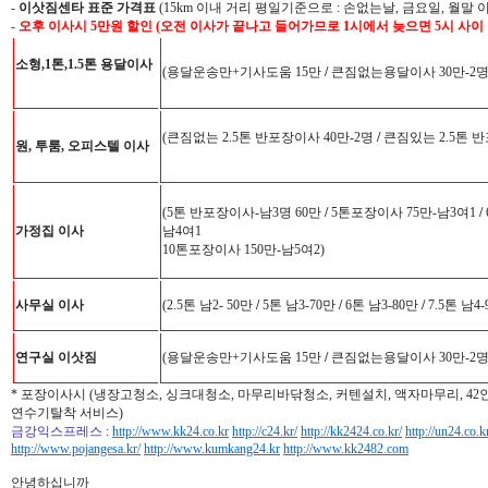
-
이삿짐센타 표준 가격표
(15km 이내 거리 평일기준으로 : 손없는날, 금요일, 월말 
- 오후 이사시 5만원 할인 (오전 이사가 끝나고 들어가므로 1시에서 늦으면 5시 사이
소형,1톤,1.5톤 용달이사
(용달운송만+기사도움 15만
/
큰짐없는용달이사 30만-2
(큰짐없는 2.5톤 반포장이사 40만-2명
/
큰짐있는 2.5톤 반
원, 투룸, 오피스텔 이사
(5톤 반포장이사-남3명 60만
/
5톤포장이사 75만-남3여1
/
가정집 이사
남4여1
10톤포장이사 150만-남5여2)
사무실 이사
(2.5톤 남2- 50만
/
5톤 남3-70만
/
6톤 남3-80만
/
7.5톤 남4
연구실 이삿짐
(용달운송만+기사도움 15만
/
큰짐없는용달이사 30만-2
* 포장이사시 (냉장고청소, 싱크대청소, 마무리바닦청소, 커텐설치, 액자마무리, 4
연수기탈착 서비스)
금강익스프레스
:
http://www.kk24.co.kr
http://c24.kr/
http://kk2424.co.kr/
http://un24.co.k
http://www.pojangesa.kr/
http://www.kumkang24.kr
http://www.kk2482.com
안녕하십니까