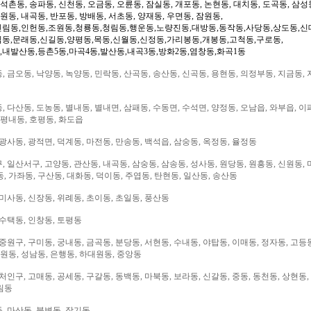
 석촌동, 송파동, 신천동, 오금동, 오륜동, 잠실동, 개포동, 논현동, 대치동, 도곡동, 삼성
일원동, 내곡동, 반포동, 방배동, 서초동, 양재동, 우면동, 잠원동,
신림동,인헌동,조원동,청룡동,청림동,행운동,노량진동,대방동,동작동,사당동,상도동,신
림동,문래동,신길동,양평동,목동,신월동,신정동,가리봉동,개봉동,고척동,구로동,
,내발산동,등촌5동,마곡4동,발산동,내곡3동,방화2동,염창동,화곡1동
 금오동, 낙양동, 녹양동, 민락동, 산곡동, 송산동, 신곡동, 용현동, 의정부동, 지금동, 
 다산동, 도농동, 별내동, 별내면, 삼패동, 수동면, 수석면, 양정동, 오남읍, 와부읍, 이
 평내동, 호평동, 화도읍
광사동, 광적면, 덕계동, 마전동, 만송동, 백석읍, 삼숭동, 옥정동, 율정동
 일산서구, 고양동, 관산동, 내곡동, 삼숭동, 삼송동, 성사동, 원당동, 원흥동, 신원동, 
, 가좌동, 구산동, 대화동, 덕이동, 주엽동, 탄현동, 일산동, 송산동
미사동, 신장동, 위례동, 초이동, 초일동, 풍산동
 수택동, 인창동, 토평동
중원구, 구미동, 궁내동, 금곡동, 분당동, 서현동, 수내동, 야탑동, 이매동, 정자동, 고등
대원동, 성남동, 은행동, 하대원동, 중앙동
처인구, 고매동, 공세동, 구갈동, 동백동, 마북동, 보라동, 신갈동, 중동, 동천동, 상현동,
림동
, 마산동, 북변동, 장기동