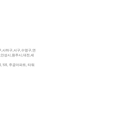
구,사하구,서구,수영구,연
,안성시,원주시,대전,세
, SH, 주공아파트, 타워