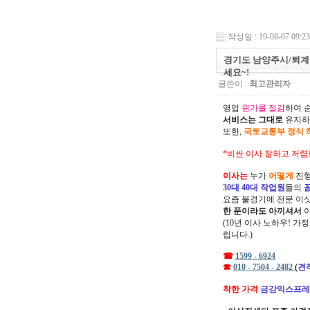
작성일 : 19-08-07 09:23
경기도 남양주시/퇴계원
세요~!
글쓴이 :
최고관리자
영업
원가를 절감
하여 
서비스는 그대로
유지하
또한,
국토교통부 정식 
*비싼 이사 잘하고 저렴
이사는
누가
어떻게
진행
30대 40대 작업원
들의
요즘 불경기에 전문 이
한 푼이라도 아끼셔서
(10년 이사 노하우! 가
립니다.)
☎
1599 - 6924
☎
010 - 7504 - 2482
(
견
착한 가격
금강익스프레