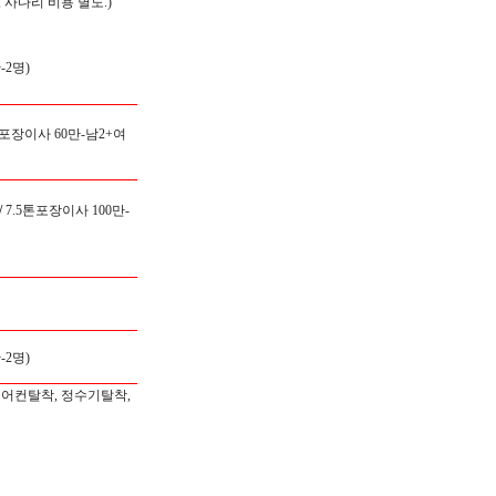
 사다리 비용 별도.)
2명)
 포장이사 60만-남2+여
/
7.5톤포장이사 100만-
2명)
에어컨탈착, 정수기탈착,