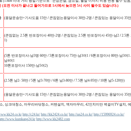
표
(15km 이내 거리 평일기준으로 : 손없는날, 금요일, 월말 이사시 비용 변동 될수 있음,
인 (오전 이사가 끝나고 들어가므로 1시에서 늦으면 5시 사이 될수도 있습니다.)
사
(용달운송만+기사도움 15만
/
큰짐없는용달이사 30만-2명
/
큰짐있는 용달이사 35만-
(큰짐없는 2.5톤 반포장이사 40만-2명
/
큰짐있는 2.5톤 반포장이사 45만-남2
/
2.5톤
사
1)
(5톤 반포장이사-남3명 60만
/
5톤포장이사 75만-남3여1
/
6톤포장이사 80만-남3여1
남4여1
10톤포장이사 150만-남5여2)
(2.5톤 남2- 50만
/
5톤 남3-70만
/
6톤 남3-80만
/
7.5톤 남4-95만
/
10톤 남5-120만)
(용달운송만+기사도움 15만
/
큰짐없는용달이사 30만-2명
/
큰짐있는 용달이사 35만-
소, 싱크대청소, 마무리바닦청소, 커텐설치, 액자마무리, 42인치미만 벽걸이TV설치, 
/www.kk24.co.kr
http://c24.kr/
http://kk2424.co.kr/
http://un24.co.kr/
http://15996924.co.kr/
http://www.kumkang24.kr
http://www.kk2482.com