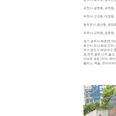
과천시-갈현동, 과천동,
부천시-고강동, 대장동, 
동두천시-걸산동, 광암동,
파주시-교하동, 금촌동, 
경기 광주시-퇴촌면, 태
용인시,오산,화성,군포,
제구,영도구,해운대구,중
종,전주,광주,나주,울산
아파트 명칭 (자이, 래미안
팰리스, 렉슬, 은마아파