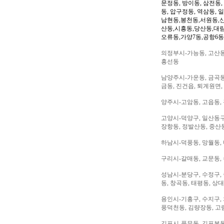
문정동, 방이동, 삼전동,
동, 압구정동, 역삼동, 
남현동,봉천동,서원동,
산동,시흥동,당산동,대
오류동,가양7동,공항6동
의정부시-가능동, 고산동,
흥선동
남양주시-가운동, 금곡동,
금동, 진건읍, 퇴계원면,
양주시-고암동, 고읍동, 
고양시-덕양구, 일산동구,
장항동, 정발산동, 중산동
하남시-덕풍동, 망월동, 
구리시-갈매동, 교문동,
성남시-분당구, 수정구, 
동, 창곡동, 태평동, 상
용인시-기흥구, 수지구, 
풍덕천동, 김량장동, 고
김포시-풍무동, 김포본동