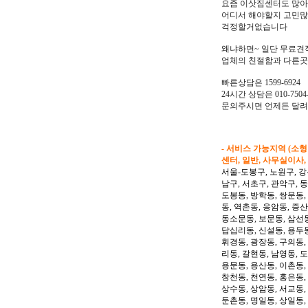
요즘 이삿짐센터도 많
어디서 해야할지 고민
걱정할거없습니다
왜냐하면~ 일단 무료견
업체의 친절함과 다른곳
빠른상담은 1599-6924
24시간 상담은 010-7504-
문의주시면 언제든 달
- 서비스 가능지역 (소
센터, 일반, 사무실이사,
서울-도봉구, 노원구, 강
남구, 서초구, 관악구, 
도봉동, 방학동, 쌍문동,
동, 역촌동, 응암동, 증산
동소문동, 보문동, 삼선동
답십리동, 신설동, 용두동
휘경동, 광장동, 구의동,
리동, 갈현동, 남영동, 
용문동, 용산동, 이촌동,
창천동, 천연동, 홍은동,
상수동, 상암동, 서교동, 
둔촌동, 명일동, 상일동,