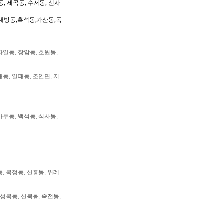
동, 세곡동, 수서동, 신사
대방동,흑석동,가산동,독
자일동, 장암동, 호원동,
패동, 일패동, 조안면, 지
마두동, 백석동, 식사동,
동, 복정동, 신흥동, 위례
 성복동, 신북동, 죽전동,