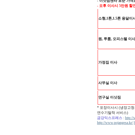
-
이삿짐센타 표준 가격
- 오후 이사시 5만원 할
소형,1톤,1.5톤 용달이
원, 투룸, 오피스텔 이
가정집 이사
사무실 이사
연구실 이삿짐
* 포장이사시 (냉장고청
연수기탈착 서비스)
금강익스프레스
:
http:/
http://www.pojangesa.kr/