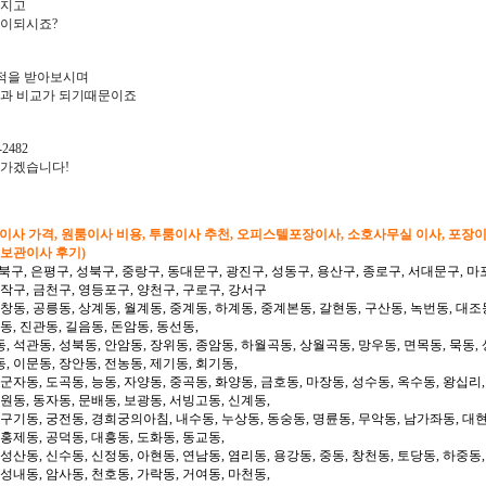
아지고
많이되시죠?
적을 받아보시며
과 비교가 되기때문이죠
2482
려가겠습니다!
형이사 가격, 원룸이사 비용, 투룸이사 추천, 오피스텔포장이사, 소호사무실 이사, 포장
 보관이사 후기)
북구, 은평구, 성북구, 중랑구, 동대문구, 광진구, 성동구, 용산구, 종로구, 서대문구, 마
동작구, 금천구, 영등포구, 양천구, 구로구, 강서구
 창동, 공릉동, 상계동, 월계동, 중계동, 하계동, 중계본동, 갈현동, 구산동, 녹번동, 대조
동, 진관동, 길음동, 돈암동, 동선동,
, 석관동, 성북동, 안암동, 장위동, 종암동, 하월곡동, 상월곡동, 망우동, 면목동, 묵동, 
, 이문동, 장안동, 전농동, 제기동, 회기동,
 군자동, 도곡동, 능동, 자양동, 중곡동, 화양동, 금호동, 마장동, 성수동, 옥수동, 왕십리
도원동, 동자동, 문배동, 보광동, 서빙고동, 신계동,
 구기동, 궁전동, 경희궁의아침, 내수동, 누상동, 동숭동, 명륜동, 무악동, 남가좌동, 대현
 홍제동, 공덕동, 대흥동, 도화동, 동교동,
성산동, 신수동, 신정동, 아현동, 연남동, 염리동, 용강동, 중동, 창천동, 토당동, 하중동,
 성내동, 암사동, 천호동, 가락동, 거여동, 마천동,