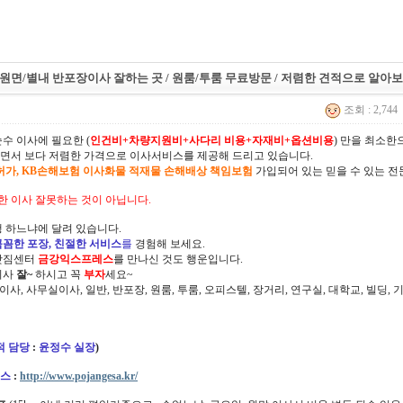
면/별내 반포장이사 잘하는 곳 / 원룸/투룸 무료방문 / 저렴한 견적으로 알아보
조회 : 2,744
순수 이사에 필요한 (
인건비+차량지원비+사다리 비용+자재비+옵션비용
) 만을 최소
면서 보다 저렴한 가격으로 이사서비스를 제공해 드리고 있습니다.
허가, KB손해보험 이사화물 적재물 손해배상 책임보험
가입되어 있는 믿을 수 있는 전
한 이사 잘못하는 것이 아닙니다.
 하느냐에 달려 있습니다.
꼼꼼한 포장, 친절한 서비스
를
경험해 보세요.
삿짐센터
금강익스프레스
를 만나신 것도 행운입니다.
이사
잘~
하시고 꼭
부자
세요~
정이사, 사무실이사, 일반, 반포장, 원룸, 투룸, 오피스텔, 장거리, 연구실, 대학교, 빌딩
적 담당
:
윤정수 실장
)
스
:
http://www.pojangesa.kr/