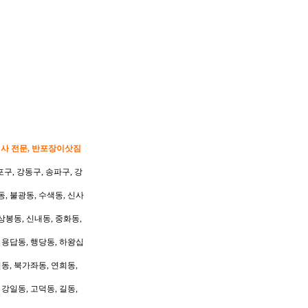
이사 전문, 반포장이삿짐
포구, 강동구, 송파구, 강
동, 불광동, 수색동, 신사
상봉동, 신내동, 중화동,
, 용답동, 행당동, 하왕십
동, 북가좌동, 연희동,
 강일동, 고덕동, 길동,