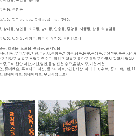
 부림동, 주암동
도당동, 범박동, 상동, 송내동, 심곡동, 약대동
 상패동, 생연동, 소요동, 송내동, 안흥동, 중앙동, 지행동, 탑동, 하봉암동
문발동, 법원읍, 야당동, 와동동, 운정동, 운정신도시
전동, 초월읍, 오포읍, 송정동, 곤지암읍
수원,의왕,부천,부평,인천,부산시,금정구,기장군,남구,동구,동래구,부산진구,북구,사상
구,계양구,남동구,부평구,연수구, 권선구,영통구,장안구,팔달구,안양시,광명시,평택시
,포항,구미,천안,아산,서산,당진,홍성,진천,충주,음성,여주,이천,제천
, 롯데캣슬, 푸르지오, 더샵, 힐스테이트, e편한세상, 아이파크, 위브, 꿈에그린, 린, LH
트, 현대아파트, 롯데아파트, 부영사랑으로)