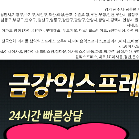
경기 광주시-퇴촌면, 
용인시,기흥구,수지구,처인구,오산,화성,군포,수원,의왕,부천,부평,인천,부산시,금정구
남동구,부평구,연수구, 권선구,영통구,장안구,팔달구,안양시,광명시,평택시,안성시,원주
지내,싼
아파트 명칭 (자이, 래미안, 롯데캣슬, 푸르지오, 더샵, 힐스테이트, e편한세상, 아이파크
전국업체:이사몰,삼익익스프레스,모두이사,마미손익스프레스,로젠이사,이사고,바로2
리,홍이사,
ok이사이사,잘한다이사,크리스챤,정다운,이사박스,이사통,파크,픽,한진,삼성,현대,롯데,파란
원익스프레스,백호,LG이사몰,청년,운수