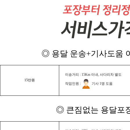
◎ 용달 운송+기사도움 이
이송거리 : 15Km 이내, 사다리차 별도
15만원
작업인원 :
기사 1명 도움
◎ 큰짐없는 용달포장