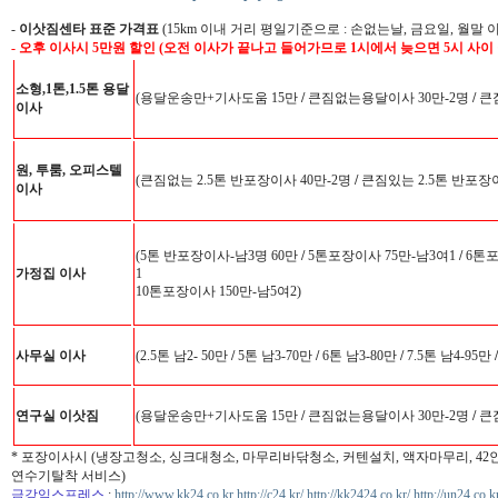
-
이삿짐센타 표준 가격표
(15km 이내 거리 평일기준으로 : 손없는날, 금요일, 월말 
- 오후 이사시 5만원 할인 (오전 이사가 끝나고 들어가므로 1시에서 늦으면 5시 사이
소형,1톤,1.5톤 용달
(용달운송만+기사도움 15만
/
큰짐없는용달이사 30만-2명
/
큰짐
이사
원, 투룸, 오피스텔
(큰짐없는 2.5톤 반포장이사 40만-2명
/
큰짐있는 2.5톤 반포장이
이사
(5톤 반포장이사-남3명 60만
/
5톤포장이사 75만-남3여1
/
6톤포
가정집 이사
1
10톤포장이사 150만-남5여2)
사무실 이사
(2.5톤 남2- 50만
/
5톤 남3-70만
/
6톤 남3-80만
/
7.5톤 남4-95만
/
연구실 이삿짐
(용달운송만+기사도움 15만
/
큰짐없는용달이사 30만-2명
/
큰짐
* 포장이사시 (냉장고청소, 싱크대청소, 마무리바닦청소, 커텐설치, 액자마무리, 4
연수기탈착 서비스)
금강익스프레스
:
http://www.kk24.co.kr
http://c24.kr/
http://kk2424.co.kr/
http://un24.co.k