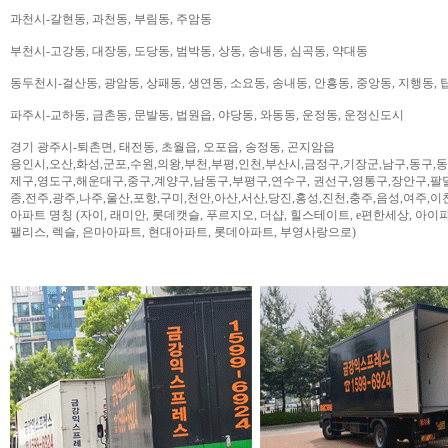
과천시-갈현동, 과천동, 부림동, 주암동
부천시-고강동, 대장동, 도당동, 범박동, 상동, 송내동, 심곡동, 약대동
동두천시-걸산동, 광암동, 상패동, 생연동, 소요동, 송내동, 안흥동, 중앙동, 지행동, 
파주시-교하동, 금촌동, 문발동, 법원읍, 야당동, 와동동, 운정동, 운정신도시
경기 광주시-퇴촌면, 태전동, 초월읍, 오포읍, 송정동, 곤지암읍
용인시,오산,화성,군포,수원,의왕,부천,부평,인천,부산시,금정구,기장군,남구,동구,
제구,영도구,해운대구,중구,계양구,남동구,부평구,연수구, 권선구,영통구,장안구,팔
종,전주,광주,나주,울산,포항,구미,천안,아산,서산,당진,홍성,진천,충주,음성,여주,이
아파트 명칭 (자이, 래미안, 롯데캣슬, 푸르지오, 더샵, 힐스테이트, e편한세상, 아이파크,
팰리스, 렉슬, 은마아파트, 현대아파트, 롯데아파트, 부영사랑으로)