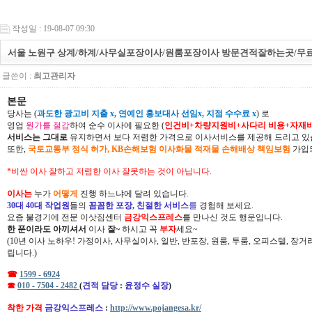
작성일 : 19-08-07 09:30
서울 노원구 상계/하계/사무실포장이사/원룸포장이사 방문견적잘하는곳/무료
글쓴이 :
최고관리자
본문
당사는 (
과도한 광고비 지출 x, 연예인 홍보대사 선임x, 지점 수수료 x
) 로
영업
원가를 절감
하여 순수 이사에 필요한 (
인건비+차량지원비+사다리 비용+자재
서비스는 그대로
유지하면서 보다 저렴한 가격으로 이사서비스를 제공해 드리고 있
또한,
국토교통부 정식 허가, KB손해보험 이사화물 적재물 손해배상 책임보험
가입되
*비싼 이사 잘하고 저렴한 이사 잘못하는 것이 아닙니다.
이사는
누가
어떻게
진행 하느냐에 달려 있습니다.
30대 40대 작업원
들의
꼼꼼한 포장, 친절한 서비스
를
경험해 보세요.
요즘 불경기에 전문 이삿짐센터
금강익스프레스
를 만나신 것도 행운입니다.
한 푼이라도 아끼셔서
이사
잘~
하시고 꼭
부자
세요~
(10년 이사 노하우! 가정이사, 사무실이사, 일반, 반포장, 원룸, 투룸, 오피스텔, 장
립니다.)
☎
1599 - 6924
☎
010 - 7504 - 2482
(
견적 담당
:
윤정수 실장
)
착한 가격
금강익스프레스
:
http://www.pojangesa.kr/