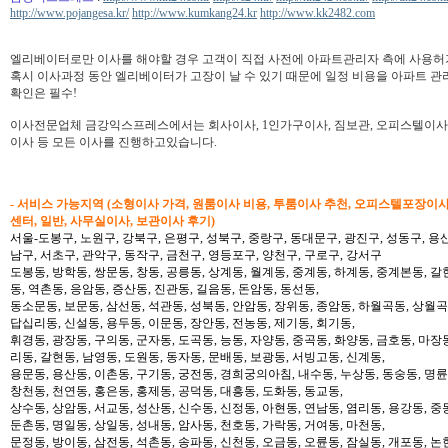
http://www.pojangesa.kr/
http://www.kumkang24.kr
http://www.kk2482.com
엘리베이터로만 이사를 해야할 경우 고객이 직접 사전에 아파트관리자 측에 사용허가
혹시 이사과정 동안 엘리베이터가 고장이 날 수 있기 때문에 일정 비용을 아파트 관
확인은 필수!
이사전문업체 금강익스프레스에서는 회사이사, 1인가구이사, 짐보관, 오피스텔이사,
이사 등 모든 이사를 진행하고있습니다.
- 서비스 가능지역 (소형이사 가격, 원룸이사 비용, 투룸이사 추천, 오피스텔포장이
센터, 일반, 사무실이사, 보관이사 후기)
서울-도봉구, 노원구, 강북구, 은평구, 성북구, 중랑구, 동대문구, 광진구, 성동구, 용산
남구, 서초구, 관악구, 동작구, 금천구, 영등포구, 양천구, 구로구, 강서구
도봉동, 방학동, 쌍문동, 창동, 공릉동, 상계동, 월계동, 중계동, 하계동, 중계본동, 갈
동, 역촌동, 응암동, 증산동, 진관동, 길음동, 돈암동, 동선동,
동소문동, 보문동, 삼선동, 석관동, 성북동, 안암동, 장위동, 종암동, 하월곡동, 상월곡동
답십리동, 신설동, 용두동, 이문동, 장안동, 전농동, 제기동, 회기동,
휘경동, 광장동, 구의동, 군자동, 도곡동, 능동, 자양동, 중곡동, 화양동, 금호동, 마장
리동, 갈현동, 남영동, 도원동, 동자동, 문배동, 보광동, 서빙고동, 신계동,
용문동, 용산동, 이촌동, 구기동, 궁전동, 경희궁의아침, 내수동, 누상동, 동숭동, 명륜
창천동, 천연동, 홍은동, 홍제동, 공덕동, 대흥동, 도화동, 동교동,
상수동, 상암동, 서교동, 성산동, 신수동, 신정동, 아현동, 연남동, 염리동, 용강동, 중동
둔촌동, 명일동, 상일동, 성내동, 암사동, 천호동, 가락동, 거여동, 마천동,
문정동, 방이동, 삼전동, 석촌동, 송파동, 신천동, 오금동, 오륜동, 잠실동, 개포동, 논