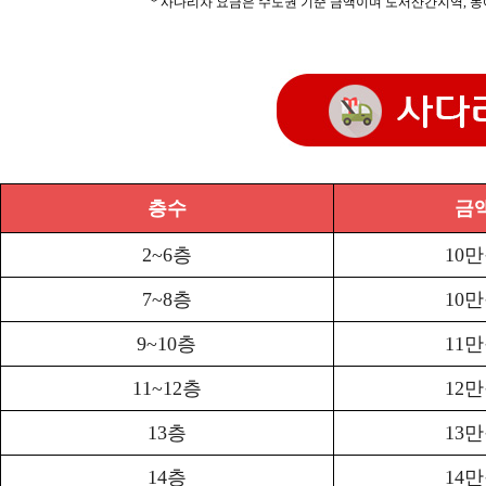
* 사다리차 요금은 수도권 기준 금액이며 도서산간지역, 농
층수
금
2~6층
10
7~8층
10
9~10층
11
11~12층
12
13층
13
14층
14