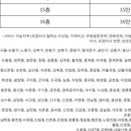
15층
15
16층
16
- 서비스 가능지역 (포장이사 잘하는 이삿짐, 가격비교, 무료방문견적, 전화견적, 지
이사, 포장이사 전문, 반포
서울-도봉구, 노원구, 강북구, 은평구, 성북구, 중랑구, 동대문구, 광진구, 성동구, 용산구
도봉동, 방학동, 쌍문동, 창동, 공릉동, 상계동, 월계동, 중계동, 하계동, 중계본동, 갈현
동소문동, 보문동, 삼선동, 석관동, 성북동, 안암동, 장위동, 종암동, 하월곡동, 상월곡동,
휘경동, 광장동, 구의동, 군자동, 도곡동, 능동, 자양동, 중곡동, 화양동, 금호동, 마장동
용문동, 용산동, 이촌동, 구기동, 궁전동, 경희궁의아침, 내수동, 누상동, 동숭동, 명륜동
상수동, 상암동, 서교동, 성산동, 신수동, 신정동, 아현동, 연남동, 염리동, 용강동, 중동,
문정동, 방이동, 삼전동, 석촌동, 송파동, 신천동, 오금동, 오륜동, 잠실동, 개포동, 논현
초동
남현동,봉천동,서원동,신림동,인헌동,조원동,청룡동,청림동,행운동,노량진동,대방동,
월동,신정동
오류동,가양7동,공항6동,내발산동,