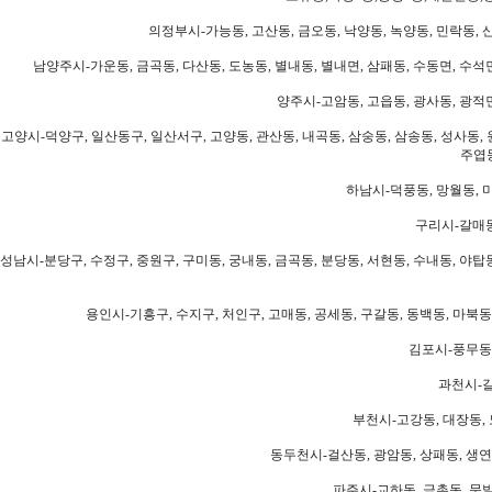
의정부시-가능동, 고산동, 금오동, 낙양동, 녹양동, 민락동, 산
남양주시-가운동, 금곡동, 다산동, 도농동, 별내동, 별내면, 삼패동, 수동면, 수석면
양주시-고암동, 고읍동, 광사동, 광적면
고양시-덕양구, 일산동구, 일산서구, 고양동, 관산동, 내곡동, 삼숭동, 삼송동, 성사동, 
주엽동
하남시-덕풍동, 망월동, 미
구리시-갈매동
성남시-분당구, 수정구, 중원구, 구미동, 궁내동, 금곡동, 분당동, 서현동, 수내동, 야탑동
용인시-기흥구, 수지구, 처인구, 고매동, 공세동, 구갈동, 동백동, 마북동
김포시-풍무동,
과천시-갈
부천시-고강동, 대장동, 
동두천시-걸산동, 광암동, 상패동, 생연동
파주시-교하동, 금촌동, 문발