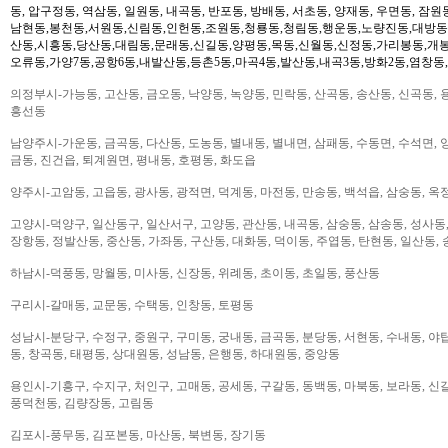
동, 압구정동, 역삼동, 일원동, 내곡동, 반포동, 방배동, 서초동, 양재동, 우면동, 잠원
남현동,봉천동,서원동,신림동,인헌동,조원동,청룡동,청림동,행운동,노량진동,대방동
산동,시흥동,당산동,대림동,문래동,신길동,양평동,목동,신월동,신정동,가리봉동,개봉
오류동,가양7동,공항6동,내발산동,등촌5동,마곡4동,발산동,내곡3동,방화2동,염창동
의정부시-가능동, 고산동, 금오동, 낙양동, 녹양동, 민락동, 산곡동, 송산동, 신곡동, 
흥선동
남양주시-가운동, 금곡동, 다산동, 도농동, 별내동, 별내면, 삼패동, 수동면, 수석면, 양
금동, 진건읍, 퇴계원면, 평내동, 호평동, 화도읍
양주시-고암동, 고읍동, 광사동, 광적면, 덕계동, 마전동, 만송동, 백석읍, 삼숭동, 옥
고양시-덕양구, 일산동구, 일산서구, 고양동, 관산동, 내곡동, 삼숭동, 삼송동, 성사동,
장항동, 정발산동, 중산동, 가좌동, 구산동, 대화동, 덕이동, 주엽동, 탄현동, 일산동,
하남시-덕풍동, 망월동, 미사동, 신장동, 위례동, 초이동, 초일동, 풍산동
구리시-갈매동, 교문동, 수택동, 인창동, 토평동
성남시-분당구, 수정구, 중원구, 구미동, 궁내동, 금곡동, 분당동, 서현동, 수내동, 야탑
동, 창곡동, 태평동, 상대원동, 성남동, 은행동, 하대원동, 중앙동
용인시-기흥구, 수지구, 처인구, 고매동, 공세동, 구갈동, 동백동, 마북동, 보라동, 신갈
풍덕천동, 김량장동, 고림동
김포시-풍무동, 김포본동, 마산동, 북변동, 장기동