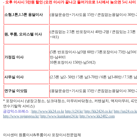
- 오후 이사시 5만원 할인 (오전 이사가 끝나고 들어가므로 1시에서 늦으면 5시 사이
소형,1톤,1.5톤 용달이사
(용달운송만+기사도움 15만
/
큰짐없는용달이사 30만-
(큰짐없는 2.5톤 반포장이사 40만-2명
/
큰짐있는 2.5톤
원, 투룸, 오피스텔 이사
+여1)
(5톤 반포장이사-남3명 60만
/
5톤포장이사 75만-남3여
가정집 이사
만-남4여1
10톤포장이사 150만-남5여2)
사무실 이사
(2.5톤 남2- 50만
/
5톤 남3-70만
/
6톤 남3-80만
/
7.5톤 
연구실 이삿짐
(용달운송만+기사도움 15만
/
큰짐없는용달이사 30만-
* 포장이사시 (냉장고청소, 싱크대청소, 마무리바닦청소, 커텐설치, 액자마무리, 4
연수기탈착 서비스)
금강익스프레스
:
http://www.kk24.co.kr
http://c24.kr/
http://kk2424.co.kr/
http://un24.co.k
http://www.pojangesa.kr/
http://www.kumkang24.kr
http://www.kk2482.com
이사센터 원룸이사&투룸이사 포장이사전문업체