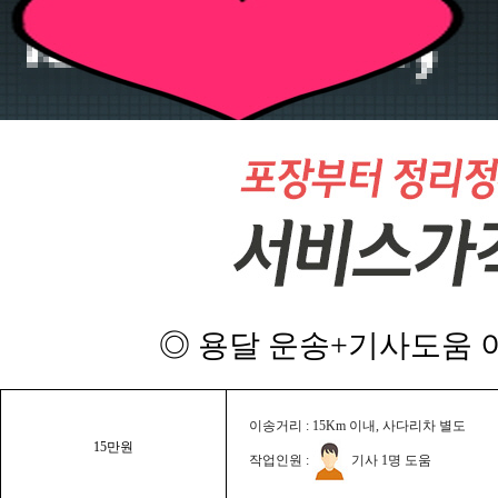
◎ 용달 운송+기사도움 이
이송거리 : 15Km 이내, 사다리차 별도
15만원
작업인원 :
기사 1명 도움