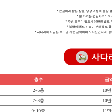
* 큰짐이라 함은 장농, 냉장고 등의 중량
* 본 가격은 평일가격이며
* 주방 도우미 필요시 10만원 별도
* 북박이장농, 키높이 분해장농, 돌
* 사다리차 요금은 수도권 기준 금액이며 도서산간지역, 농
층수
금
2~6층
10
7~8층
10
9~10층
11