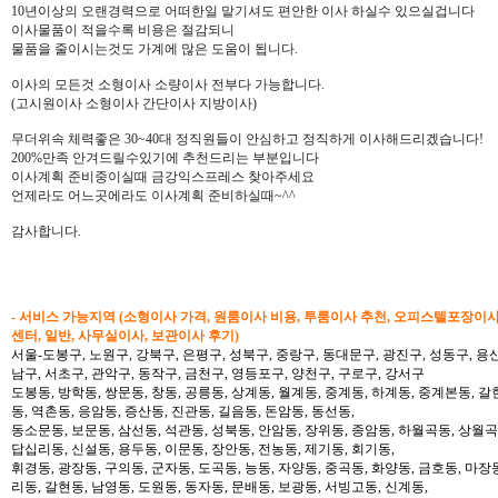
10년이상의 오랜경력으로 어떠한일 맡기셔도 편안한 이사 하실수 있으실겁니다
이사물품이 적을수록 비용은 절감되니
물품을 줄이시는것도 가계에 많은 도움이 됩니다.
이사의 모든것 소형이사 소량이사 전부다 가능합니다.
(고시원이사 소형이사 간단이사 지방이사)
무더위속 체력좋은 30~40대 정직원들이 안심하고 정직하게 이사해드리겠습니다!
200%만족 안겨드릴수있기에 추천드리는 부분입니다
이사계획 준비중이실때 금강익스프레스 찾아주세요
언제라도 어느곳에라도 이사계획 준비하실때~^^
감사합니다.
- 서비스 가능지역 (소형이사 가격, 원룸이사 비용, 투룸이사 추천, 오피스텔포장이
센터, 일반, 사무실이사, 보관이사 후기)
서울-도봉구, 노원구, 강북구, 은평구, 성북구, 중랑구, 동대문구, 광진구, 성동구, 용산
남구, 서초구, 관악구, 동작구, 금천구, 영등포구, 양천구, 구로구, 강서구
도봉동, 방학동, 쌍문동, 창동, 공릉동, 상계동, 월계동, 중계동, 하계동, 중계본동, 갈
동, 역촌동, 응암동, 증산동, 진관동, 길음동, 돈암동, 동선동,
동소문동, 보문동, 삼선동, 석관동, 성북동, 안암동, 장위동, 종암동, 하월곡동, 상월곡동
답십리동, 신설동, 용두동, 이문동, 장안동, 전농동, 제기동, 회기동,
휘경동, 광장동, 구의동, 군자동, 도곡동, 능동, 자양동, 중곡동, 화양동, 금호동, 마장
리동, 갈현동, 남영동, 도원동, 동자동, 문배동, 보광동, 서빙고동, 신계동,