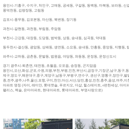
용인시-기흥구, 수지구, 처인구, 고매동, 공세동, 구갈동, 동백동, 마북동, 보라동, 신갈
풍덕천동, 김량장동, 고림동
김포시-풍무동, 김포본동, 마산동, 북변동, 장기동
과천시-갈현동, 과천동, 부림동, 주암동
부천시-고강동, 대장동, 도당동, 범박동, 상동, 송내동, 심곡동, 약대동
동두천시-걸산동, 광암동, 상패동, 생연동, 소요동, 송내동, 안흥동, 중앙동, 지행동, 
파주시-교하동, 금촌동, 문발동, 법원읍, 야당동, 와동동, 운정동, 운정신도시
경기 광주시-퇴촌면, 태전동, 초월읍, 오포읍, 송정동, 곤지암읍
용인시,오산,화성,군포,수원,의왕,부천,부평,인천,부산시,금정구,기장군,남구,동구,
제구,영도구,해운대구,중구,계양구,남동구,부평구,연수구, 권선구,영통구,장안구,팔
종,전주,광주,나주,울산,포항,구미,천안,아산,서산,당진,홍성,진천,충주,음성,여주,이
아파트 명칭 (자이, 래미안, 롯데캣슬, 푸르지오, 더샵, 힐스테이트, e편한세상, 아이파크,
팰리스, 렉슬, 은마아파트, 현대아파트, 롯데아파트, 부영사랑으로)