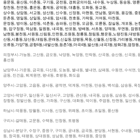
용문동, 용산동, 이촌동, 구기동, 궁전동, 경희궁의아침, 내수동, 누상동, 동숭동, 명륜
창천동, 천연동, 홍은동, 홍제동, 공덕동, 대흥동, 도화동, 동교동,
상수동, 상암동, 서교동, 성산동, 신수동, 신정동, 아현동, 연남동, 염리동, 용강동, 중동
둔촌동, 명일동, 상일동, 성내동, 암사동, 천호동, 가락동, 거여동, 마천동,
문정동, 방이동, 삼전동, 석촌동, 송파동, 신천동, 오금동, 오륜동, 잠실동, 개포동, 논
동, 압구정동, 역삼동, 일원동, 내곡동, 반포동, 방배동, 서초동, 양재동, 우면동, 잠원
남현동,봉천동,서원동,신림동,인헌동,조원동,청룡동,청림동,행운동,노량진동,대방동
산동,시흥동,당산동,대림동,문래동,신길동,양평동,목동,신월동,신정동,가리봉동,개봉
오류동,가양7동,공항6동,내발산동,등촌5동,마곡4동,발산동,내곡3동,방화2동,염창동
의정부시-가능동, 고산동, 금오동, 낙양동, 녹양동, 민락동, 산곡동, 송산동, 신곡동, 
흥선동
남양주시-가운동, 금곡동, 다산동, 도농동, 별내동, 별내면, 삼패동, 수동면, 수석면, 양
금동, 진건읍, 퇴계원면, 평내동, 호평동, 화도읍
양주시-고암동, 고읍동, 광사동, 광적면, 덕계동, 마전동, 만송동, 백석읍, 삼숭동, 옥
고양시-덕양구, 일산동구, 일산서구, 고양동, 관산동, 내곡동, 삼숭동, 삼송동, 성사동,
장항동, 정발산동, 중산동, 가좌동, 구산동, 대화동, 덕이동, 주엽동, 탄현동, 일산동,
하남시-덕풍동, 망월동, 미사동, 신장동, 위례동, 초이동, 초일동, 풍산동
구리시-갈매동, 교문동, 수택동, 인창동, 토평동
성남시-분당구, 수정구, 중원구, 구미동, 궁내동, 금곡동, 분당동, 서현동, 수내동, 야탑
동, 창곡동, 태평동, 상대원동, 성남동, 은행동, 하대원동, 중앙동