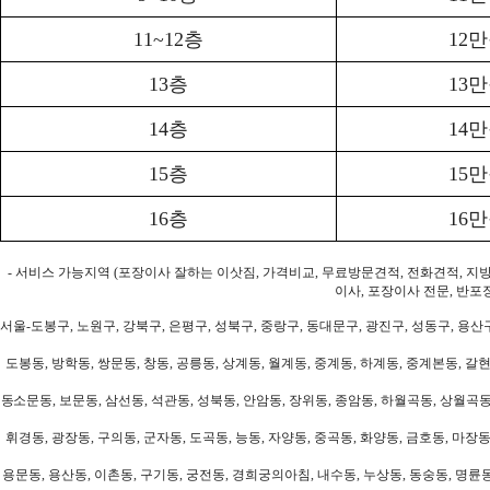
11~12층
12
13층
13
14층
14
15층
15
16층
16
- 서비스 가능지역 (포장이사 잘하는 이삿짐, 가격비교, 무료방문견적, 전화견적, 지
이사, 포장이사 전문, 반포
서울-도봉구, 노원구, 강북구, 은평구, 성북구, 중랑구, 동대문구, 광진구, 성동구, 용산구
도봉동, 방학동, 쌍문동, 창동, 공릉동, 상계동, 월계동, 중계동, 하계동, 중계본동, 갈현
동소문동, 보문동, 삼선동, 석관동, 성북동, 안암동, 장위동, 종암동, 하월곡동, 상월곡동,
휘경동, 광장동, 구의동, 군자동, 도곡동, 능동, 자양동, 중곡동, 화양동, 금호동, 마장동
용문동, 용산동, 이촌동, 구기동, 궁전동, 경희궁의아침, 내수동, 누상동, 동숭동, 명륜동