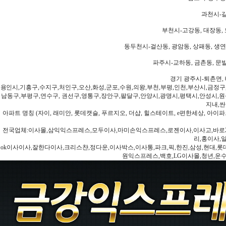
과천시-갈
부천시-고강동, 대장동, 
동두천시-걸산동, 광암동, 상패동, 생연동
파주시-교하동, 금촌동, 문발
경기 광주시-퇴촌면, 
용인시,기흥구,수지구,처인구,오산,화성,군포,수원,의왕,부천,부평,인천,부산시,금정구
남동구,부평구,연수구, 권선구,영통구,장안구,팔달구,안양시,광명시,평택시,안성시,원주
지내,싼
아파트 명칭 (자이, 래미안, 롯데캣슬, 푸르지오, 더샵, 힐스테이트, e편한세상, 아이파크
전국업체:이사몰,삼익익스프레스,모두이사,마미손익스프레스,로젠이사,이사고,바로2
리,홍이사,
ok이사이사,잘한다이사,크리스챤,정다운,이사박스,이사통,파크,픽,한진,삼성,현대,롯데,파란
원익스프레스,백호,LG이사몰,청년,운수