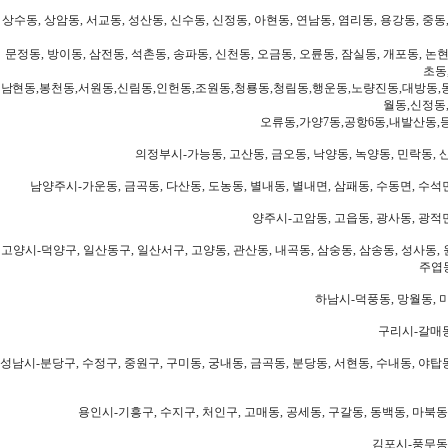
상수동, 상암동, 서교동, 성산동, 신수동, 신정동, 아현동, 연남동, 염리동, 용강동, 중동,
문정동, 방이동, 삼전동, 석촌동, 송파동, 신천동, 오금동, 오륜동, 잠실동, 개포동, 논현
초동
남현동,봉천동,서원동,신림동,인헌동,조원동,청룡동,청림동,행운동,노량진동,대방동,
월동,신정동
오류동,가양7동,공항6동,내발산동,
의정부시-가능동, 고산동, 금오동, 낙양동, 녹양동, 민락동, 산
남양주시-가운동, 금곡동, 다산동, 도농동, 별내동, 별내면, 삼패동, 수동면, 수석면
양주시-고암동, 고읍동, 광사동, 광적면
고양시-덕양구, 일산동구, 일산서구, 고양동, 관산동, 내곡동, 삼숭동, 삼송동, 성사동, 
주엽동
하남시-덕풍동, 망월동, 미
구리시-갈매동
성남시-분당구, 수정구, 중원구, 구미동, 궁내동, 금곡동, 분당동, 서현동, 수내동, 야탑동
용인시-기흥구, 수지구, 처인구, 고매동, 공세동, 구갈동, 동백동, 마북동
김포시-풍무동,