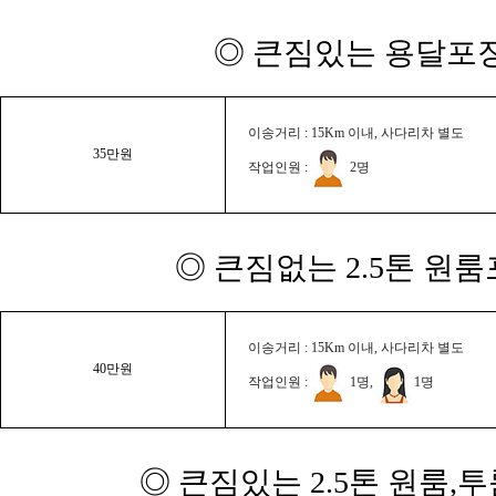
◎ 큰짐있는 용달포장
이송거리 : 15Km 이내, 사다리차 별도
35만원
작업인원 :
2명
◎ 큰짐없는 2.5톤 원룸
이송거리 : 15Km 이내, 사다리차 별도
40만원
작업인원 :
1명,
1명
◎ 큰짐있는 2.5톤 원룸,