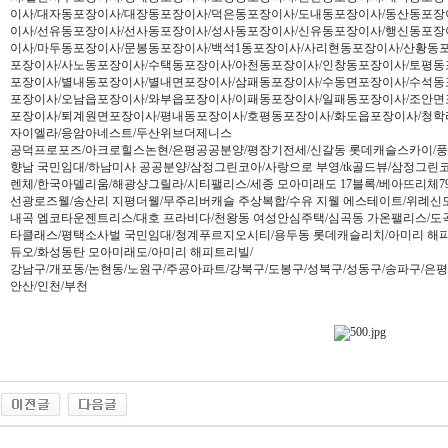
이사/대자동포장이사/대장동포장이사/덕은동포장이사/도내동포장이사/동산동포장
이사/선유동포장이사/선사동포장이사/성사동포장이사/신유동포장이사/행신동포장
이사/마두동포장이사/문봉동포장이사/백석1동포장이사/사리현동포장이사/산황동
포장이사/사노동포장이사/수택동포장이사/아천동포장이사/인창동포장이사/토평동
포장이사/별내동포장이사/별내면포장이사/삼패동포장이사/수동면포장이사/수석동
포장이사/오남읍포장이사/와부읍포장이사/이패동포장이사/일패동포장이사/조안면
포장이사/퇴계원면포장이사/평내동포장이사/호평동포장이사/화도읍포장이사/청학
자이엘라/응암아네스트/두산위브더제니스
공덕프로포즈/아크로힐스논현/은평공공분양/평장기전세/신갈동 롯데캐슬스카이/풍
향남 국민임대/하남미사 공공분양/삼정그린코아/사랑으로 부영/tk골드뷰/삼정그린
렌체/한국아델리움/해광샹그릴라/시티팰리스/세종 모아미래도 17블록/베아뜨리체7
선광로즈웰/송산리 지평더웰/무주리버캐슬 주상복합/수유 지웰 에스테이트/위례신도
내곡 엠코타운젠트리스/대호 프라비다/천왕동 여성안심주택/심곡동 가온팰리스/도
타클래스/평택소사벌 국민임대/청계푸르지오시티/용두동 롯데캐슬리치/아미리 해피
듀오/화성동탄 모아미래도/아미리 해피트리빌/
강남구/개포동/논현동/노원구/주공아파트/강북구/도봉구/성북구/성동구/송파구/은평구
안산/인천/부천