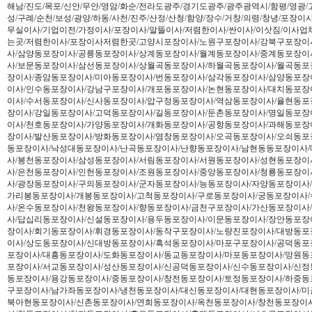
해남/진도/목포/신안/무안/영암/화순/전라도광주/경기도광주/광주광역시/함평/영광/고
성/구례/순천/보성/광양/하동/사천/진주/산정/산청/함양/장수/거창/의령/창녕/포
무실이사/기업이전/가정이사/포장이사/알뜰이사/저렴한이사/싼이사/이삿짐/이사업
는곳/저렴한이사/포장이사저렴한곳/고양시포장이사/노원구포장이사/강북구포장이
사/삼양동포장이사/공릉동포장이사/상계동포장이사/월계동포장이사/중계동포장이
사/보문동포장이사/삼선동포장이사/상월곡동포장이사/하월곡동포장이사/월곡동포
장이사/종암동포장이사/미아동포장이사/번동포장이사/삼각동포장이사/삼양동포장
이사/인수동포장이사/강남구포장이사/개포동포장이사/논현동포장이사/대치동포장
이사/수서동포장이사/신사동포장이사/압구정동포장이사/역삼동포장이사/율현동포
장이사/강일동포장이사/고덕동포장이사/길동포장이사/둔촌동포장이사/명일동포장
이사/천호동포장이사/가양동포장이사/개화동포장이사/공항동포장이사/과해동포장
장이사/발산동포장이사/방화동포장이사/염창동포장이사/오곡동포장이사/오쇠동포
동포장이사/낙성대동포장이사/난곡동포장이사/난향동포장이사/남현동동포장이사
사/봉천동포장이사/삼성동포장이사/서림동포장이사/서원동포장이사/성현동포장이
사/은천동포장이사/인헌동포장이사/조원동포장이사/중앙동포장이사/청룡동포장이
사/광장동포장이사/구의동포장이사/군자동포장이사/능동포장이사/자양동포장이사
가리봉동포장이사/개봉동포장이사/고척동포장이사/구로동포장이사/궁동포장이사
사/온수동포장이사/천왕동포장이사/향동포장이사/금천구포장이사/가산동포장이사
사/답십리동포장이사/신설동포장이사/용두동포장이사/이문동포장이사/장안동포장
장이사/회기동포장이사/휘경동포장이사/동작구포장이사/노량진포장이사/대방동포
이사/상도동포장이사/신대방동포장이사/흑석동포장이사/마포구포장이사/공덕동포
포장이사/대흥동포장이사/도화동포장이사/동교동포장이사/마포동포장이사/망원동
포장이사/서교동포장이사/성산동포장이사/신공덕동포장이사/신수동포장이사/신정
동포장이사/용강동포장이사/중동포장이사/창전동포장이사/토정동포장이사/하중동
구포장이사/남가좌동포장이사/냉천동포장이사/대신동포장이사/대현동포장이사/미
북아현동포장이사/신촌동포장이사/연희동포장이사/옥천동포장이사/창천동포장이