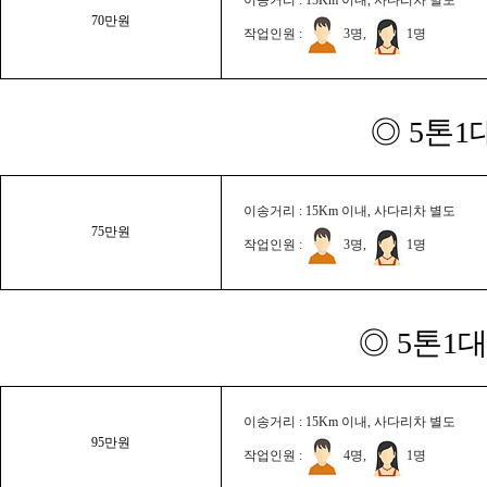
70만원
작업인원 :
3명,
1명
◎ 5톤1
이송거리 : 15Km 이내, 사다리차 별도
75만원
작업인원 :
3명,
1명
◎ 5톤1대
이송거리 : 15Km 이내, 사다리차 별도
95만원
작업인원 :
4명,
1명