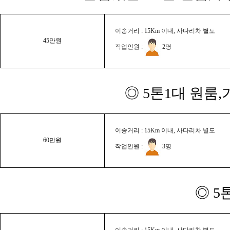
이송거리 : 15Km 이내, 사다리차 별도
45만원
작업인원 :
2명
◎ 5톤1대 원룸
이송거리 : 15Km 이내, 사다리차 별도
60만원
작업인원 :
3명
◎ 5
이송거리 : 15Km 이내, 사다리차 별도