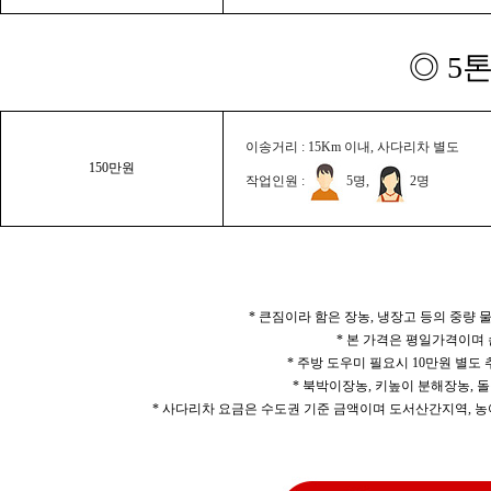
◎ 5
이송거리 : 15Km 이내, 사다리차 별도
150만원
작업인원 :
5명,
2명
* 큰짐이라 함은 장농, 냉장고 등의 중량
* 본 가격은 평일가격이며
* 주방 도우미 필요시 10만원 별도
* 북박이장농, 키높이 분해장농, 돌
* 사다리차 요금은 수도권 기준 금액이며 도서산간지역, 농