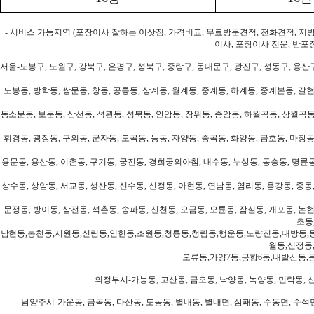
- 서비스 가능지역 (포장이사 잘하는 이삿짐, 가격비교, 무료방문견적, 전화견적, 지
이사, 포장이사 전문, 반포
서울-도봉구, 노원구, 강북구, 은평구, 성북구, 중랑구, 동대문구, 광진구, 성동구, 용산구
도봉동, 방학동, 쌍문동, 창동, 공릉동, 상계동, 월계동, 중계동, 하계동, 중계본동, 갈현
동소문동, 보문동, 삼선동, 석관동, 성북동, 안암동, 장위동, 종암동, 하월곡동, 상월곡동,
휘경동, 광장동, 구의동, 군자동, 도곡동, 능동, 자양동, 중곡동, 화양동, 금호동, 마장동
용문동, 용산동, 이촌동, 구기동, 궁전동, 경희궁의아침, 내수동, 누상동, 동숭동, 명륜동
상수동, 상암동, 서교동, 성산동, 신수동, 신정동, 아현동, 연남동, 염리동, 용강동, 중동,
문정동, 방이동, 삼전동, 석촌동, 송파동, 신천동, 오금동, 오륜동, 잠실동, 개포동, 논현
초동
남현동,봉천동,서원동,신림동,인헌동,조원동,청룡동,청림동,행운동,노량진동,대방동,
월동,신정동
오류동,가양7동,공항6동,내발산동,
의정부시-가능동, 고산동, 금오동, 낙양동, 녹양동, 민락동, 산
남양주시-가운동, 금곡동, 다산동, 도농동, 별내동, 별내면, 삼패동, 수동면, 수석면