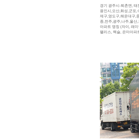
경기 광주시-퇴촌면, 태
용인시,오산,화성,군포,
제구,영도구,해운대구,중
종,전주,광주,나주,울산
아파트 명칭 (자이, 래미안
팰리스, 렉슬, 은마아파