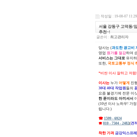
작성일 : 19-08-07 11:29
서울 강동구 고덕동/
추천~!
글쓴이 :
최고관리자
당사는 (
과도한 광고비 지
영업
원가를 절감
하여 
서비스는 그대로
유지하
또한,
국토교통부 정식 
*비싼 이사 잘하고 저렴
이사는
누가
어떻게
진행
30대 40대 작업원
들의
요즘 불경기에 전문 이
한 푼이라도 아끼셔서
(10년 이사 노하우! 가
립니다.)
☎
1599 - 6924
☎
010 - 7504 - 2482
(
견적
착한 가격
금강익스프레