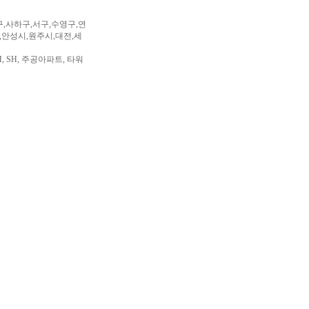
구,사하구,서구,수영구,연
,안성시,원주시,대전,세
, SH, 주공아파트, 타워