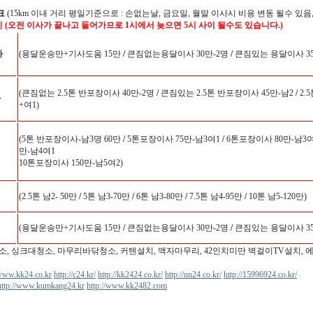
표
(15km 이내 거리 평일기준으로 : 손없는날, 금요일, 월말 이사시 비용 변동 될수 있음,
인 (오전 이사가 끝나고 들어가므로 1시에서 늦으면 5시 사이 될수도 있습니다.)
사
(용달운송만+기사도움 15만
/
큰짐없는용달이사 30만-2명
/
큰짐있는 용달이사 35
(큰짐없는 2.5톤 반포장이사 40만-2명
/
큰짐있는 2.5톤 반포장이사 45만-남2
/
2.
사
+여1)
(5톤 반포장이사-남3명 60만
/
5톤포장이사 75만-남3여1
/
6톤포장이사 80만-남3여
만-남4여1
10톤포장이사 150만-남5여2)
(2.5톤 남2- 50만
/
5톤 남3-70만
/
6톤 남3-80만
/
7.5톤 남4-95만
/
10톤 남5-120만)
(용달운송만+기사도움 15만
/
큰짐없는용달이사 30만-2명
/
큰짐있는 용달이사 35
소, 싱크대청소, 마무리바닦청소, 커텐설치, 액자마무리, 42인치미만 벽걸이TV설치, 
/www.kk24.co.kr
http://c24.kr/
http://kk2424.co.kr/
http://un24.co.kr/
http://15996924.co.kr/
http://www.kumkang24.kr
http://www.kk2482.com