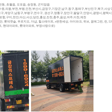
전동, 초월읍, 오포읍, 송정동, 곤지암읍
수원,의왕,부천,부평,인천,부산시,금정구,기장군,남구,동구,동래구,부산진구,북구,사상
구,계양구,남동구,부평구,연수구, 권선구,영통구,장안구,팔달구,안양시,광명시,평택시
,포항,구미,천안,아산,서산,당진,홍성,진천,충주,음성,여주,이천,제천
, 롯데캣슬, 푸르지오, 더샵, 힐스테이트, e편한세상, 아이파크, 위브, 꿈에그린, 린, LH
트, 현대아파트, 롯데아파트, 부영사랑으로)