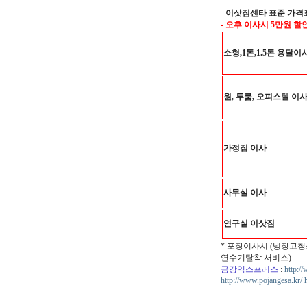
-
이삿짐센타 표준 가격
- 오후 이사시 5만원 할
소형,1톤,1.5톤 용달이
원, 투룸, 오피스텔 이
가정집 이사
사무실 이사
연구실 이삿짐
* 포장이사시 (냉장고청
연수기탈착 서비스)
금강익스프레스
:
http:/
http://www.pojangesa.kr/