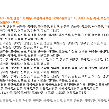
형이사 가격, 원룸이사 비용, 투룸이사 추천, 오피스텔포장이사, 소호사무실 이사, 포장
 보관이사 후기)
북구, 은평구, 성북구, 중랑구, 동대문구, 광진구, 성동구, 용산구, 종로구, 서대문구, 마
동작구, 금천구, 영등포구, 양천구, 구로구, 강서구
 창동, 공릉동, 상계동, 월계동, 중계동, 하계동, 중계본동, 갈현동, 구산동, 녹번동, 대조
동, 진관동, 길음동, 돈암동, 동선동,
, 석관동, 성북동, 안암동, 장위동, 종암동, 하월곡동, 상월곡동, 망우동, 면목동, 묵동, 
, 이문동, 장안동, 전농동, 제기동, 회기동,
 군자동, 도곡동, 능동, 자양동, 중곡동, 화양동, 금호동, 마장동, 성수동, 옥수동, 왕십리
도원동, 동자동, 문배동, 보광동, 서빙고동, 신계동,
 구기동, 궁전동, 경희궁의아침, 내수동, 누상동, 동숭동, 명륜동, 무악동, 남가좌동, 대현
 홍제동, 공덕동, 대흥동, 도화동, 동교동,
성산동, 신수동, 신정동, 아현동, 연남동, 염리동, 용강동, 중동, 창천동, 토당동, 하중동,
 성내동, 암사동, 천호동, 가락동, 거여동, 마천동,
 석촌동, 송파동, 신천동, 오금동, 오륜동, 잠실동, 개포동, 논현동, 대치동, 도곡동, 삼성
일원동, 내곡동, 반포동, 방배동, 서초동, 양재동, 우면동, 잠원동,
신림동,인헌동,조원동,청룡동,청림동,행운동,노량진동,대방동,동작동,사당동,상도동,신
림동,문래동,신길동,양평동,목동,신월동,신정동,가리봉동,개봉동,고척동,구로동,
,내발산동,등촌5동,마곡4동,발산동,내곡3동,방화2동,염창동,화곡1동
 금오동, 낙양동, 녹양동, 민락동, 산곡동, 송산동, 신곡동, 용현동, 의정부동, 지금동, 