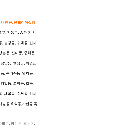
이사 전문, 반포장이삿짐
포구, 강동구, 송파구, 강
동, 불광동, 수색동, 신사
상봉동, 신내동, 중화동,
, 용답동, 행당동, 하왕십
동, 북가좌동, 연희동,
 강일동, 고덕동, 길동,
동, 세곡동, 수서동, 신사
대방동,흑석동,가산동,독
자일동, 장암동, 호원동,