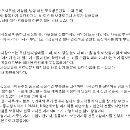
 소호사무실, 가정집, 빌딩 이전 무료방문견적, 가격 문의)
아 활동하기 불편하고 눈, 비로 인해 보행도로나 차도가 얼어붙어
발생에 대한 위험율이 다른 계절에 비해 높습니다
이사철로 따뜻하고 선선한 봄, 가을철을 선호하지만 계약상 또는 개인적인 사유로 부득
. 이 시기의 이사가 부담되고 걱정된다면 보다 안전하고 편안한 포장이사를 통해 부담
의사항으로는 우선 날씨상태를 고려, 이사 당일 눈이나 비가 올 경우 이삿짐이 젖게 되
이어지기 쉽다. 일기예보를 사전에 확인하여 눈, 비를 가급적 피해 이사하는 것이 좋지
 위험으로부터 최대한 안전하게 포장을해야한다.
사업체들이 무료방문견적진행을 하고 있기 때문에 일단 마음에 드는 업체가
어서 확인해야한다.
삿짐센터비용추천 순으로 금전적인 부분만을 고려하여 이사업체를 선택하는 것보다 방
사용하는지, 파손에 민감한 제품은 에어캡을 사용하여 안전에 보다 신경 쓰는지, 파손 
에 꼼꼼히 따져보는 것이 좋다.
포장이사후기나 블로그, 카페의 후기 등에서 실제 이용고객들의 의견을 참고할 수 있다.
통부정식허가 110184호, KB손해보험 이사화물 파손보험 가입업체 전문이사업체로 
지점을 보유하여 전국 어디든 이사서비스가 가능하다는 점이 장점이다.
정이사, 사무실이사, 기업이전이사, 원룸이사, 보관이사등 전문포장이사를 진행하고 
기본으로 제공중이다.