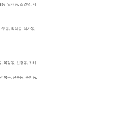
패동, 일패동, 조안면, 지
마두동, 백석동, 식사동,
동, 복정동, 신흥동, 위례
 성복동, 신북동, 죽전동,