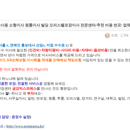
암사동 소형이사 원룸이사 빌딩 오피스텔포장이사 전문센타/추천 비용 싼곳/ 업
조회 : 2,784
출 x, 연예인 홍보대사 선임x, 지점 수수료 x
) 로
순수 이사에 필요한 (
인건비+차량지원비+사다리 비용+자재비+옵션비용
) 만을 최소
면서 보다 저렴한 가격으로 이사서비스를 제공해 드리고 있습니다.
허가, KB손해보험 이사화물 적재물 손해배상 책임보험
가입되어 있는 믿을 수 있는 전
한 이사 잘못하는 것이 아닙니다.
 하느냐에 달려 있습니다.
꼼꼼한 포장, 친절한 서비스
를
경험해 보세요.
삿짐센터
금강익스프레스
를 만나신 것도 행운입니다.
이사
잘~
하시고 꼭
부자
세요~
정이사, 사무실이사, 일반, 반포장, 원룸, 투룸, 오피스텔, 장거리, 연구실, 대학교, 빌딩
 담당
:
윤정수 실장
)
스
:
http://www.pojangesa.kr/