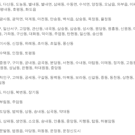
 다산동, 도농동, 별내동, 별내면, 삼패동, 수동면, 수석면, 양정동, 오남읍, 와부읍, 이
 평내동, 호평동, 화도읍
광사동, 광적면, 덕계동, 마전동, 만송동, 백석읍, 삼숭동, 옥정동, 율정동
 일산서구, 고양동, 관산동, 내곡동, 삼숭동, 삼송동, 성사동, 원당동, 원흥동, 신원동, 
, 가좌동, 구산동, 대화동, 덕이동, 주엽동, 탄현동, 일산동, 송산동
미사동, 신장동, 위례동, 초이동, 초일동, 풍산동
 수택동, 인창동, 토평동
중원구, 구미동, 궁내동, 금곡동, 분당동, 서현동, 수내동, 야탑동, 이매동, 정자동, 고등
대원동, 성남동, 은행동, 하대원동, 중앙동
처인구, 고매동, 공세동, 구갈동, 동백동, 마북동, 보라동, 신갈동, 중동, 동천동, 상현동,
림동
, 마산동, 북변동, 장기동
 부림동, 주암동
도당동, 범박동, 상동, 송내동, 심곡동, 약대동
 상패동, 생연동, 소요동, 송내동, 안흥동, 중앙동, 지행동, 탑동, 하봉암동
문발동, 법원읍, 야당동, 와동동, 운정동, 운정신도시