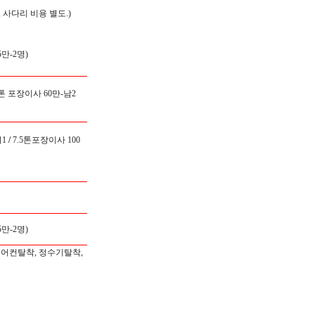
 사다리 비용 별도.)
만-2명)
5톤 포장이사 60만-남2
1
/
7.5톤포장이사 100
만-2명)
에어컨탈착, 정수기탈착,