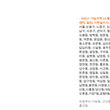
- 서비스 가능지역 (소
센터, 일반, 사무실이사,
서울-도봉구, 노원구, 강
남구, 서초구, 관악구, 
도봉동, 방학동, 쌍문동,
동, 역촌동, 응암동, 증산
동소문동, 보문동, 삼선동
답십리동, 신설동, 용두동
휘경동, 광장동, 구의동,
리동, 갈현동, 남영동, 
용문동, 용산동, 이촌동,
창천동, 천연동, 홍은동,
상수동, 상암동, 서교동, 
둔촌동, 명일동, 상일동,
문정동, 방이동, 삼전동,
동, 압구정동, 역삼동, 
남현동,봉천동,서원동,
산동,시흥동,당산동,대
오류동,가양7동,공항6동
의정부시-가능동, 고산동,
흥선동