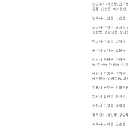
남양주시-가운동, 금곡동,
금동, 진건읍, 퇴계원면,
양주시-고암동, 고읍동, 
고양시-덕양구, 일산동구,
장항동, 정발산동, 중산동
하남시-덕풍동, 망월동, 
구리시-갈매동, 교문동,
성남시-분당구, 수정구, 
동, 창곡동, 태평동, 상
용인시-기흥구, 수지구, 
풍덕천동, 김량장동, 고
김포시-풍무동, 김포본동
과천시-갈현동, 과천동,
부천시-고강동, 대장동, 
동두천시-걸산동, 광암동,
파주시-교하동, 금촌동, 