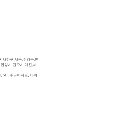
구,사하구,서구,수영구,연
,안성시,원주시,대전,세
, SH, 주공아파트, 타워