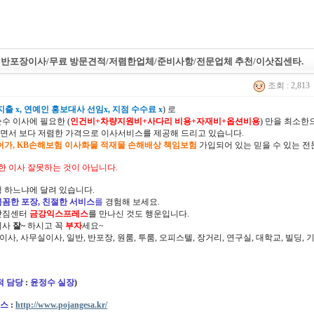
 반포장이사/무료 방문견적/저렴한업체/준비사항/전문업체 추천/이삿집센타.
조회 : 2,813
출 x, 연예인 홍보대사 선임x, 지점 수수료 x
) 로
순수 이사에 필요한 (
인건비+차량지원비+사다리 비용+자재비+옵션비용
) 만을 최소
면서 보다 저렴한 가격으로 이사서비스를 제공해 드리고 있습니다.
허가, KB손해보험 이사화물 적재물 손해배상 책임보험
가입되어 있는 믿을 수 있는 전
한 이사 잘못하는 것이 아닙니다.
 하느냐에 달려 있습니다.
꼼꼼한 포장, 친절한 서비스
를
경험해 보세요.
삿짐센터
금강익스프레스
를 만나신 것도 행운입니다.
이사
잘~
하시고 꼭
부자
세요~
정이사, 사무실이사, 일반, 반포장, 원룸, 투룸, 오피스텔, 장거리, 연구실, 대학교, 빌딩
적 담당
:
윤정수 실장
)
스
:
http://www.pojangesa.kr/