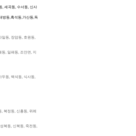
동, 세곡동, 수서동, 신사
대방동,흑석동,가산동,독
자일동, 장암동, 호원동,
패동, 일패동, 조안면, 지
마두동, 백석동, 식사동,
동, 복정동, 신흥동, 위례
 성복동, 신북동, 죽전동,