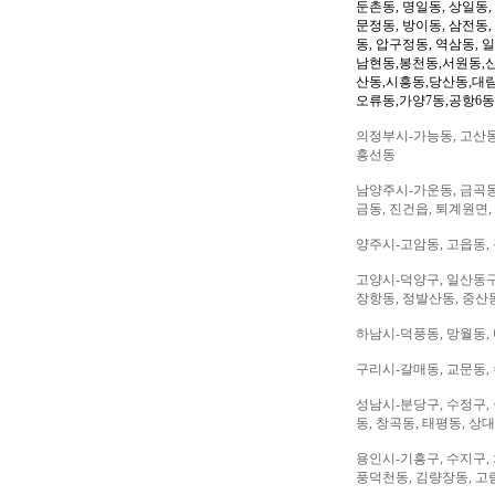
둔촌동, 명일동, 상일동,
문정동, 방이동, 삼전동,
동, 압구정동, 역삼동, 
남현동,봉천동,서원동,
산동,시흥동,당산동,대
오류동,가양7동,공항6동
의정부시-가능동, 고산동,
흥선동
남양주시-가운동, 금곡동,
금동, 진건읍, 퇴계원면,
양주시-고암동, 고읍동, 
고양시-덕양구, 일산동구,
장항동, 정발산동, 중산동
하남시-덕풍동, 망월동, 
구리시-갈매동, 교문동,
성남시-분당구, 수정구, 
동, 창곡동, 태평동, 상
용인시-기흥구, 수지구, 
풍덕천동, 김량장동, 고