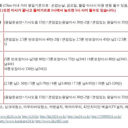
표
(15km 이내 거리 평일기준으로 : 손없는날, 금요일, 월말 이사시 비용 변동 될수 있음,
인 (오전 이사가 끝나고 들어가므로 1시에서 늦으면 5시 사이 될수도 있습니다.)
사
(용달운송만+기사도움 15만
/
큰짐없는용달이사 30만-2명
/
큰짐있는 용달이사 35만-
(큰짐없는 2.5톤 반포장이사 40만-2명
/
큰짐있는 2.5톤 반포장이사 45만-남2
/
2.5톤
사
1)
(5톤 반포장이사-남3명 60만
/
5톤포장이사 75만-남3여1
/
6톤포장이사 80만-남3여1
남4여1
10톤포장이사 150만-남5여2)
(2.5톤 남2- 50만
/
5톤 남3-70만
/
6톤 남3-80만
/
7.5톤 남4-95만
/
10톤 남5-120만)
(용달운송만+기사도움 15만
/
큰짐없는용달이사 30만-2명
/
큰짐있는 용달이사 35만-
소, 싱크대청소, 마무리바닦청소, 커텐설치, 액자마무리, 42인치미만 벽걸이TV설치, 
/www.kk24.co.kr
http://c24.kr/
http://kk2424.co.kr/
http://un24.co.kr/
http://15996924.co.kr/
http://www.kumkang24.kr
http://www.kk2482.com