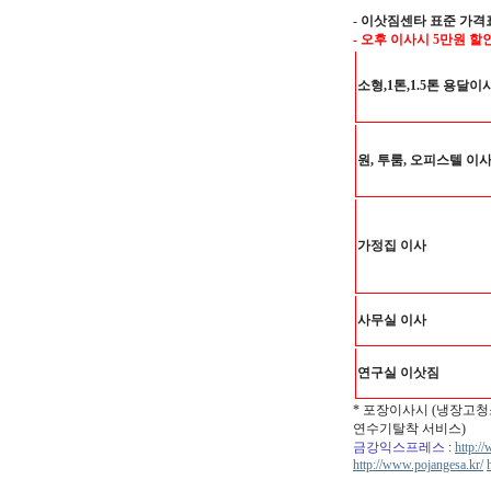
-
이삿짐센타 표준 가격
- 오후 이사시 5만원 할
소형,1톤,1.5톤 용달이
원, 투룸, 오피스텔 이
가정집 이사
사무실 이사
연구실 이삿짐
* 포장이사시 (냉장고청
연수기탈착 서비스)
금강익스프레스
:
http:/
http://www.pojangesa.kr/