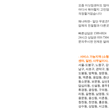
요즘 이삿짐센터도 많
어디서 해야할지 고민
걱정할거없습니다
왜냐하면~ 일단 무료견
업체의 친절함과 다른곳
빠른상담은 1599-6924
24시간 상담은 010-7504-
문의주시면 언제든 달
- 서비스 가능지역 (소
센터, 일반, 사무실이사,
서울-도봉구, 노원구, 강
남구, 서초구, 관악구, 
도봉동, 방학동, 쌍문동,
동, 역촌동, 응암동, 증산
동소문동, 보문동, 삼선동
답십리동, 신설동, 용두동
휘경동, 광장동, 구의동,
리동, 갈현동, 남영동, 
용문동, 용산동, 이촌동,
창천동, 천연동, 홍은동,
상수동, 상암동, 서교동, 