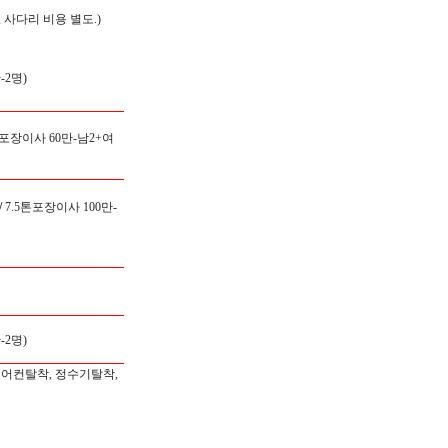
 사다리 비용 별도.)
2명)
 포장이사 60만-남2+여
/
7.5톤포장이사 100만-
2명)
에어컨탈착, 정수기탈착,