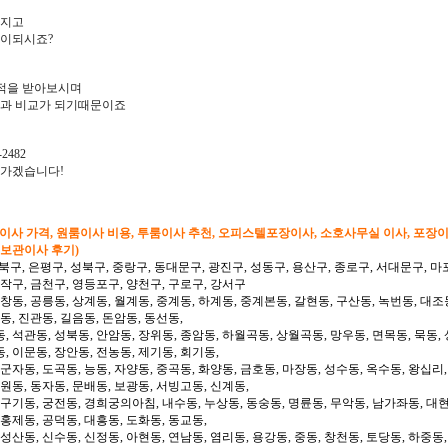
아지고
많이되시죠?
적을 받아보시며
과 비교가 되기때문이죠
2482
려가겠습니다!
형이사 가격, 원룸이사 비용, 투룸이사 추천, 오피스텔포장이사, 소호사무실 이사, 포장
 보관이사 후기)
북구, 은평구, 성북구, 중랑구, 동대문구, 광진구, 성동구, 용산구, 종로구, 서대문구, 마
동작구, 금천구, 영등포구, 양천구, 구로구, 강서구
 창동, 공릉동, 상계동, 월계동, 중계동, 하계동, 중계본동, 갈현동, 구산동, 녹번동, 대조
동, 진관동, 길음동, 돈암동, 동선동,
, 석관동, 성북동, 안암동, 장위동, 종암동, 하월곡동, 상월곡동, 망우동, 면목동, 묵동, 
, 이문동, 장안동, 전농동, 제기동, 회기동,
 군자동, 도곡동, 능동, 자양동, 중곡동, 화양동, 금호동, 마장동, 성수동, 옥수동, 왕십리
도원동, 동자동, 문배동, 보광동, 서빙고동, 신계동,
 구기동, 궁전동, 경희궁의아침, 내수동, 누상동, 동숭동, 명륜동, 무악동, 남가좌동, 대현
 홍제동, 공덕동, 대흥동, 도화동, 동교동,
성산동, 신수동, 신정동, 아현동, 연남동, 염리동, 용강동, 중동, 창천동, 토당동, 하중동,