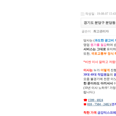
작성일 : 19-08-07 15:43
경기도 분당구 분당동
글쓴이 :
최고관리자
당사는 (
과도한 광고비 지
영업
원가를 절감
하여 
서비스는 그대로
유지하
또한,
국토교통부 정식 
*비싼 이사 잘하고 저렴
이사는
누가
어떻게
진행
30대 40대 작업원
들의
요즘 불경기에 전문 이
한 푼이라도 아끼셔서
(10년 이사 노하우! 가
립니다.)
☎
1599 - 6924
☎
010 - 7504 - 2482
(
견
착한 가격
금강익스프레