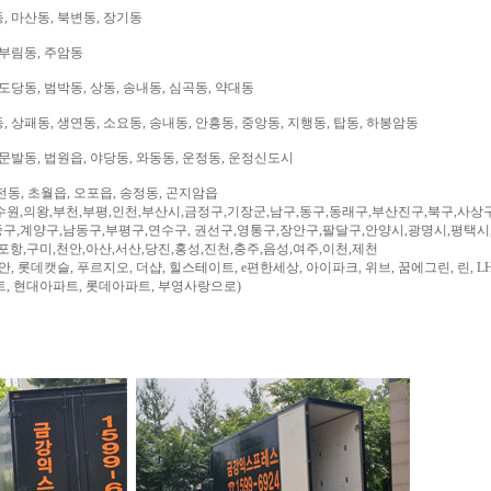
, 마산동, 북변동, 장기동
 부림동, 주암동
도당동, 범박동, 상동, 송내동, 심곡동, 약대동
 상패동, 생연동, 소요동, 송내동, 안흥동, 중앙동, 지행동, 탑동, 하봉암동
문발동, 법원읍, 야당동, 와동동, 운정동, 운정신도시
전동, 초월읍, 오포읍, 송정동, 곤지암읍
수원,의왕,부천,부평,인천,부산시,금정구,기장군,남구,동구,동래구,부산진구,북구,사상
구,계양구,남동구,부평구,연수구, 권선구,영통구,장안구,팔달구,안양시,광명시,평택시
,포항,구미,천안,아산,서산,당진,홍성,진천,충주,음성,여주,이천,제천
, 롯데캣슬, 푸르지오, 더샵, 힐스테이트, e편한세상, 아이파크, 위브, 꿈에그린, 린, LH
트, 현대아파트, 롯데아파트, 부영사랑으로)