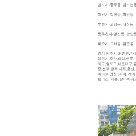
김포시-풍무동, 김포본동
과천시-갈현동, 과천동,
부천시-고강동, 대장동, 
동두천시-걸산동, 광암동,
파주시-교하동, 금촌동, 
경기 광주시-퇴촌면, 태
용인시,오산,화성,군포,
제구,영도구,해운대구,중
종,전주,광주,나주,울산
아파트 명칭 (자이, 래미안
팰리스, 렉슬, 은마아파