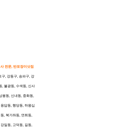
이사 전문, 반포장이삿짐
포구, 강동구, 송파구, 강
동, 불광동, 수색동, 신사
상봉동, 신내동, 중화동,
, 용답동, 행당동, 하왕십
동, 북가좌동, 연희동,
 강일동, 고덕동, 길동,