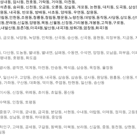
 성내동, 암사동, 천호동, 가락동, 거여동, 마천동,
 석촌동, 송파동, 신천동, 오금동, 오륜동, 잠실동, 개포동, 논현동, 대치동, 도곡동, 삼성
일원동, 내곡동, 반포동, 방배동, 서초동, 양재동, 우면동, 잠원동,
신림동,인헌동,조원동,청룡동,청림동,행운동,노량진동,대방동,동작동,사당동,상도동,신
림동,문래동,신길동,양평동,목동,신월동,신정동,가리봉동,개봉동,고척동,구로동,
,내발산동,등촌5동,마곡4동,발산동,내곡3동,방화2동,염창동,화곡1동
 금오동, 낙양동, 녹양동, 민락동, 산곡동, 송산동, 신곡동, 용현동, 의정부동, 지금동, 
 다산동, 도농동, 별내동, 별내면, 삼패동, 수동면, 수석면, 양정동, 오남읍, 와부읍, 이
 평내동, 호평동, 화도읍
광사동, 광적면, 덕계동, 마전동, 만송동, 백석읍, 삼숭동, 옥정동, 율정동
 일산서구, 고양동, 관산동, 내곡동, 삼숭동, 삼송동, 성사동, 원당동, 원흥동, 신원동, 
, 가좌동, 구산동, 대화동, 덕이동, 주엽동, 탄현동, 일산동, 송산동
미사동, 신장동, 위례동, 초이동, 초일동, 풍산동
 수택동, 인창동, 토평동
중원구, 구미동, 궁내동, 금곡동, 분당동, 서현동, 수내동, 야탑동, 이매동, 정자동, 고등
대원동, 성남동, 은행동, 하대원동, 중앙동
처인구, 고매동, 공세동, 구갈동, 동백동, 마북동, 보라동, 신갈동, 중동, 동천동, 상현동,
림동