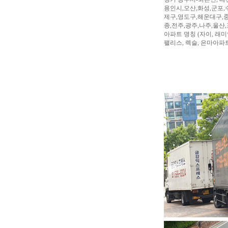
용인시,오산,화성,군포,
제구,영도구,해운대구,중
종,전주,광주,나주,울산
아파트 명칭 (자이, 래미안
팰리스, 렉슬, 은마아파