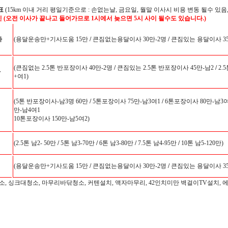
표
(15km 이내 거리 평일기준으로 : 손없는날, 금요일, 월말 이사시 비용 변동 될수 있음,
인 (오전 이사가 끝나고 들어가므로 1시에서 늦으면 5시 사이 될수도 있습니다.)
사
(용달운송만+기사도움 15만
/
큰짐없는용달이사 30만-2명
/
큰짐있는 용달이사 35
(큰짐없는 2.5톤 반포장이사 40만-2명
/
큰짐있는 2.5톤 반포장이사 45만-남2
/
2.
사
+여1)
(5톤 반포장이사-남3명 60만
/
5톤포장이사 75만-남3여1
/
6톤포장이사 80만-남3여
만-남4여1
10톤포장이사 150만-남5여2)
(2.5톤 남2- 50만
/
5톤 남3-70만
/
6톤 남3-80만
/
7.5톤 남4-95만
/
10톤 남5-120만)
(용달운송만+기사도움 15만
/
큰짐없는용달이사 30만-2명
/
큰짐있는 용달이사 35
소, 싱크대청소, 마무리바닦청소, 커텐설치, 액자마무리, 42인치미만 벽걸이TV설치, 