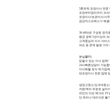
5톤트럭 포장이사 전문
포장부터정리까지 프리
포장이사/보관이사/사무
금강익스프레스가 해결합
30-40대로 구성된 정
평균 경력 5년이상의 숙
고객중심의 이사 서비스
파손 등 문제 발생 거의
분실률0%
믿을수 있는 이사 업체!
24시빠른상담이 가능합니
이사화물 정식 허가업체
반포장이사 전문 업체 방
냉장고청소/싱크대청소/
커텐/액자 무료로 설치
45인치 미만 벽거리 
단 유리나 대리식은 불