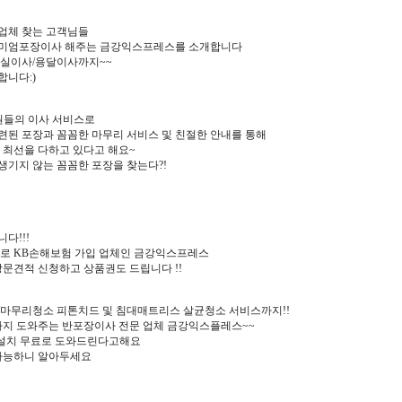
 업체 찾는 고객님들
미엄포장이사 해주는 금강익스프레스를 소개합니다
실이사/용달이사까지~~
니다:)
직원들의 이사 서비스로
련된 포장과 꼼꼼한 마무리 서비스 및 친절한 안내를 통해
 최선을 다하고 있다고 해요~
 생기지 않는 꼼꼼한 포장을 찾는다?!
다!!!
로 KB손해보험 가입 업체인 금강익스프레스
문견적 신청하고 상품권도 드립니다 !!
마무리청소 피톤치드 및 침대매트리스 살균청소 서비스까지!!
까지 도와주는 반포장이사 전문 업체 금강익스플레스~~
TV설치 무료로 도와드린다고해요
가능하니 알아두세요