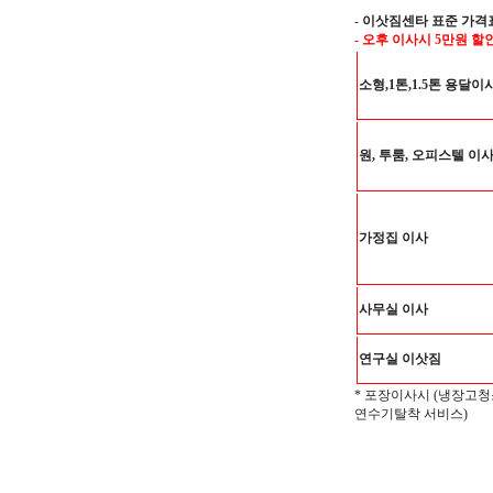
-
이삿짐센타 표준 가격
- 오후 이사시 5만원 할
소형,1톤,1.5톤 용달이
원, 투룸, 오피스텔 이
가정집 이사
사무실 이사
연구실 이삿짐
* 포장이사시 (냉장고청
연수기탈착 서비스)