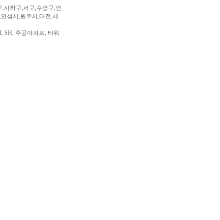
구,사하구,서구,수영구,연
,안성시,원주시,대전,세
, SH, 주공아파트, 타워