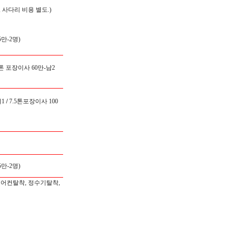
 사다리 비용 별도.)
만-2명)
5톤 포장이사 60만-남2
1
/
7.5톤포장이사 100
만-2명)
에어컨탈착, 정수기탈착,