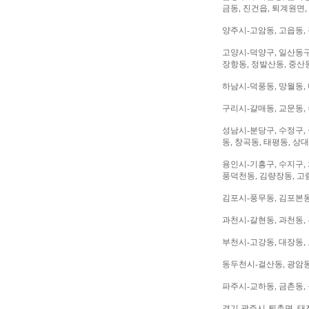
금동, 진건읍, 퇴계원면,
양주시-고암동, 고읍동, 
고양시-덕양구, 일산동구,
장항동, 정발산동, 중산동
하남시-덕풍동, 망월동, 
구리시-갈매동, 교문동,
성남시-분당구, 수정구, 
동, 창곡동, 태평동, 상
용인시-기흥구, 수지구, 
풍덕천동, 김량장동, 고
김포시-풍무동, 김포본동
과천시-갈현동, 과천동,
부천시-고강동, 대장동, 
동두천시-걸산동, 광암동,
파주시-교하동, 금촌동, 
경기 광주시-퇴촌면, 태