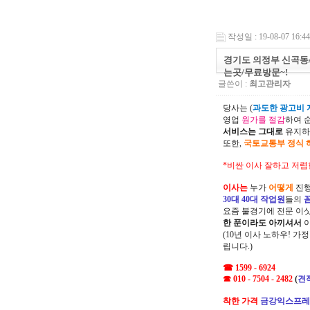
작성일 : 19-08-07 16:44
경기도 의정부 신곡동
는곳/무료방문~!
글쓴이 :
최고관리자
당사는 (
과도한 광고비 지
영업
원가를 절감
하여 
서비스는 그대로
유지하
또한,
국토교통부 정식 
*비싼 이사 잘하고 저렴
이사는
누가
어떻게
진행
30대 40대 작업원
들의
요즘 불경기에 전문 이
한 푼이라도 아끼셔서
(10년 이사 노하우! 가
립니다.)
☎ 1599 - 6924
☎ 010 - 7504 - 2482
(
견
착한 가격
금강익스프레