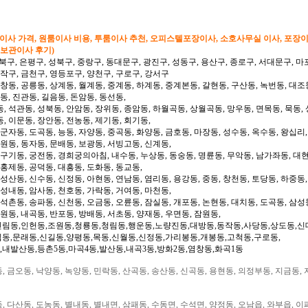
형이사 가격, 원룸이사 비용, 투룸이사 추천, 오피스텔포장이사, 소호사무실 이사, 포장
 보관이사 후기)
북구, 은평구, 성북구, 중랑구, 동대문구, 광진구, 성동구, 용산구, 종로구, 서대문구, 마
동작구, 금천구, 영등포구, 양천구, 구로구, 강서구
 창동, 공릉동, 상계동, 월계동, 중계동, 하계동, 중계본동, 갈현동, 구산동, 녹번동, 대조
동, 진관동, 길음동, 돈암동, 동선동,
, 석관동, 성북동, 안암동, 장위동, 종암동, 하월곡동, 상월곡동, 망우동, 면목동, 묵동, 
, 이문동, 장안동, 전농동, 제기동, 회기동,
 군자동, 도곡동, 능동, 자양동, 중곡동, 화양동, 금호동, 마장동, 성수동, 옥수동, 왕십리
도원동, 동자동, 문배동, 보광동, 서빙고동, 신계동,
 구기동, 궁전동, 경희궁의아침, 내수동, 누상동, 동숭동, 명륜동, 무악동, 남가좌동, 대현
 홍제동, 공덕동, 대흥동, 도화동, 동교동,
성산동, 신수동, 신정동, 아현동, 연남동, 염리동, 용강동, 중동, 창천동, 토당동, 하중동,
 성내동, 암사동, 천호동, 가락동, 거여동, 마천동,
 석촌동, 송파동, 신천동, 오금동, 오륜동, 잠실동, 개포동, 논현동, 대치동, 도곡동, 삼성
일원동, 내곡동, 반포동, 방배동, 서초동, 양재동, 우면동, 잠원동,
신림동,인헌동,조원동,청룡동,청림동,행운동,노량진동,대방동,동작동,사당동,상도동,신
림동,문래동,신길동,양평동,목동,신월동,신정동,가리봉동,개봉동,고척동,구로동,
,내발산동,등촌5동,마곡4동,발산동,내곡3동,방화2동,염창동,화곡1동
 금오동, 낙양동, 녹양동, 민락동, 산곡동, 송산동, 신곡동, 용현동, 의정부동, 지금동, 
 다산동, 도농동, 별내동, 별내면, 삼패동, 수동면, 수석면, 양정동, 오남읍, 와부읍, 이