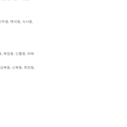
마두동, 백석동, 식사동,
동, 복정동, 신흥동, 위례
 성복동, 신북동, 죽전동,