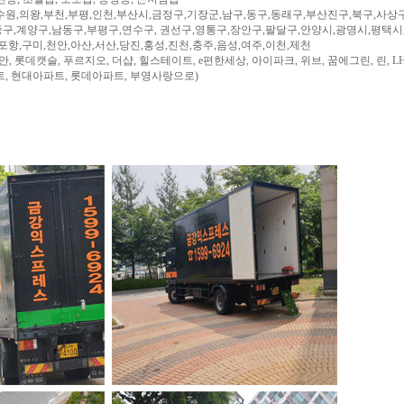
수원,의왕,부천,부평,인천,부산시,금정구,기장군,남구,동구,동래구,부산진구,북구,사상
구,계양구,남동구,부평구,연수구, 권선구,영통구,장안구,팔달구,안양시,광명시,평택시
,포항,구미,천안,아산,서산,당진,홍성,진천,충주,음성,여주,이천,제천
, 롯데캣슬, 푸르지오, 더샵, 힐스테이트, e편한세상, 아이파크, 위브, 꿈에그린, 린, LH
트, 현대아파트, 롯데아파트, 부영사랑으로)