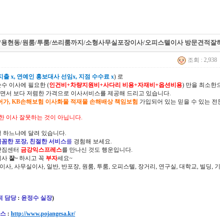
/용현동/원룸/투룸/쓰리룸까지/소형사무실포장이사/오피스텔이사 방문견적잘
조회 : 2,938
출 x, 연예인 홍보대사 선임x, 지점 수수료 x
) 로
순수 이사에 필요한 (
인건비+차량지원비+사다리 비용+자재비+옵션비용
) 만을 최소
면서 보다 저렴한 가격으로 이사서비스를 제공해 드리고 있습니다.
허가, KB손해보험 이사화물 적재물 손해배상 책임보험
가입되어 있는 믿을 수 있는 전
한 이사 잘못하는 것이 아닙니다.
 하느냐에 달려 있습니다.
꼼꼼한 포장, 친절한 서비스
를
경험해 보세요.
삿짐센터
금강익스프레스
를 만나신 것도 행운입니다.
이사
잘~
하시고 꼭
부자
세요~
정이사, 사무실이사, 일반, 반포장, 원룸, 투룸, 오피스텔, 장거리, 연구실, 대학교, 빌딩
적 담당
:
윤정수 실장
)
스
:
http://www.pojangesa.kr/