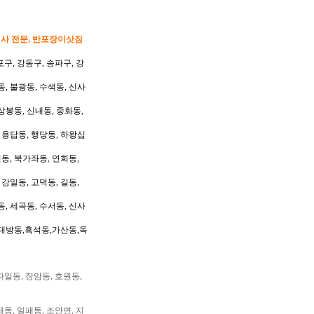
이사 전문, 반포장이삿짐
포구, 강동구, 송파구, 강
동, 불광동, 수색동, 신사
상봉동, 신내동, 중화동,
, 용답동, 행당동, 하왕십
동, 북가좌동, 연희동,
 강일동, 고덕동, 길동,
동, 세곡동, 수서동, 신사
대방동,흑석동,가산동,독
자일동, 장암동, 호원동,
패동, 일패동, 조안면, 지