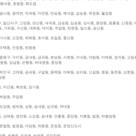
 평내동, 호평동, 화도읍
광사동, 광적면, 덕계동, 마전동, 만송동, 백석읍, 삼숭동, 옥정동, 율정동
 일산서구, 고양동, 관산동, 내곡동, 삼숭동, 삼송동, 성사동, 원당동, 원흥동, 신원동, 
, 가좌동, 구산동, 대화동, 덕이동, 주엽동, 탄현동, 일산동, 송산동
미사동, 신장동, 위례동, 초이동, 초일동, 풍산동
 수택동, 인창동, 토평동
중원구, 구미동, 궁내동, 금곡동, 분당동, 서현동, 수내동, 야탑동, 이매동, 정자동, 고등
대원동, 성남동, 은행동, 하대원동, 중앙동
처인구, 고매동, 공세동, 구갈동, 동백동, 마북동, 보라동, 신갈동, 중동, 동천동, 상현동,
림동
, 마산동, 북변동, 장기동
 부림동, 주암동
도당동, 범박동, 상동, 송내동, 심곡동, 약대동
 상패동, 생연동, 소요동, 송내동, 안흥동, 중앙동, 지행동, 탑동, 하봉암동
문발동, 법원읍, 야당동, 와동동, 운정동, 운정신도시
전동, 초월읍, 오포읍, 송정동, 곤지암읍