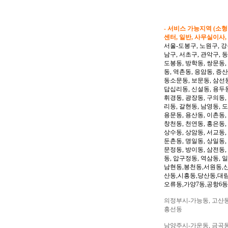
- 서비스 가능지역 (소
센터, 일반, 사무실이사,
서울-도봉구, 노원구, 강
남구, 서초구, 관악구, 
도봉동, 방학동, 쌍문동,
동, 역촌동, 응암동, 증산
동소문동, 보문동, 삼선동
답십리동, 신설동, 용두동
휘경동, 광장동, 구의동,
리동, 갈현동, 남영동, 
용문동, 용산동, 이촌동,
창천동, 천연동, 홍은동,
상수동, 상암동, 서교동, 
둔촌동, 명일동, 상일동,
문정동, 방이동, 삼전동,
동, 압구정동, 역삼동, 
남현동,봉천동,서원동,
산동,시흥동,당산동,대
오류동,가양7동,공항6동
의정부시-가능동, 고산동,
흥선동
남양주시-가운동, 금곡동,