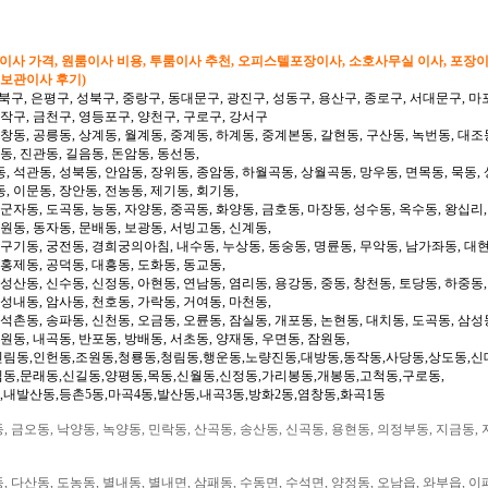
형이사 가격, 원룸이사 비용, 투룸이사 추천, 오피스텔포장이사, 소호사무실 이사, 포장
 보관이사 후기)
북구, 은평구, 성북구, 중랑구, 동대문구, 광진구, 성동구, 용산구, 종로구, 서대문구, 마
동작구, 금천구, 영등포구, 양천구, 구로구, 강서구
 창동, 공릉동, 상계동, 월계동, 중계동, 하계동, 중계본동, 갈현동, 구산동, 녹번동, 대조
동, 진관동, 길음동, 돈암동, 동선동,
, 석관동, 성북동, 안암동, 장위동, 종암동, 하월곡동, 상월곡동, 망우동, 면목동, 묵동, 
, 이문동, 장안동, 전농동, 제기동, 회기동,
 군자동, 도곡동, 능동, 자양동, 중곡동, 화양동, 금호동, 마장동, 성수동, 옥수동, 왕십리
도원동, 동자동, 문배동, 보광동, 서빙고동, 신계동,
 구기동, 궁전동, 경희궁의아침, 내수동, 누상동, 동숭동, 명륜동, 무악동, 남가좌동, 대현
 홍제동, 공덕동, 대흥동, 도화동, 동교동,
성산동, 신수동, 신정동, 아현동, 연남동, 염리동, 용강동, 중동, 창천동, 토당동, 하중동,
 성내동, 암사동, 천호동, 가락동, 거여동, 마천동,
 석촌동, 송파동, 신천동, 오금동, 오륜동, 잠실동, 개포동, 논현동, 대치동, 도곡동, 삼성
일원동, 내곡동, 반포동, 방배동, 서초동, 양재동, 우면동, 잠원동,
신림동,인헌동,조원동,청룡동,청림동,행운동,노량진동,대방동,동작동,사당동,상도동,신
림동,문래동,신길동,양평동,목동,신월동,신정동,가리봉동,개봉동,고척동,구로동,
,내발산동,등촌5동,마곡4동,발산동,내곡3동,방화2동,염창동,화곡1동
 금오동, 낙양동, 녹양동, 민락동, 산곡동, 송산동, 신곡동, 용현동, 의정부동, 지금동, 
 다산동, 도농동, 별내동, 별내면, 삼패동, 수동면, 수석면, 양정동, 오남읍, 와부읍, 이