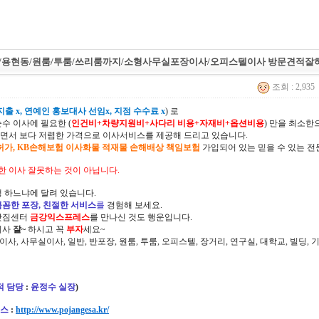
/용현동/원룸/투룸/쓰리룸까지/소형사무실포장이사/오피스텔이사 방문견적잘
조회 : 2,935
출 x, 연예인 홍보대사 선임x, 지점 수수료 x
) 로
순수 이사에 필요한 (
인건비+차량지원비+사다리 비용+자재비+옵션비용
) 만을 최소
면서 보다 저렴한 가격으로 이사서비스를 제공해 드리고 있습니다.
허가, KB손해보험 이사화물 적재물 손해배상 책임보험
가입되어 있는 믿을 수 있는 전
한 이사 잘못하는 것이 아닙니다.
 하느냐에 달려 있습니다.
꼼꼼한 포장, 친절한 서비스
를
경험해 보세요.
삿짐센터
금강익스프레스
를 만나신 것도 행운입니다.
이사
잘~
하시고 꼭
부자
세요~
정이사, 사무실이사, 일반, 반포장, 원룸, 투룸, 오피스텔, 장거리, 연구실, 대학교, 빌딩
적 담당
:
윤정수 실장
)
스
:
http://www.pojangesa.kr/