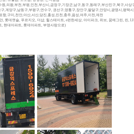
수원,의왕,부천,부평,인천,부산시,금정구,기장군,남구,동구,동래구,부산진구,북구,사상
구,계양구,남동구,부평구,연수구, 권선구,영통구,장안구,팔달구,안양시,광명시,평택시
,포항,구미,천안,아산,서산,당진,홍성,진천,충주,음성,여주,이천,제천
, 롯데캣슬, 푸르지오, 더샵, 힐스테이트, e편한세상, 아이파크, 위브, 꿈에그린, 린, LH
트, 현대아파트, 롯데아파트, 부영사랑으로)