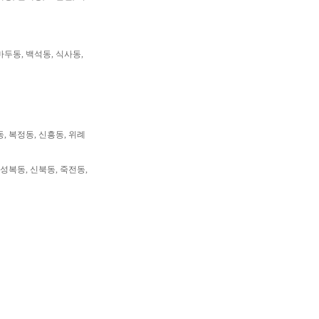
마두동, 백석동, 식사동,
동, 복정동, 신흥동, 위례
 성복동, 신북동, 죽전동,