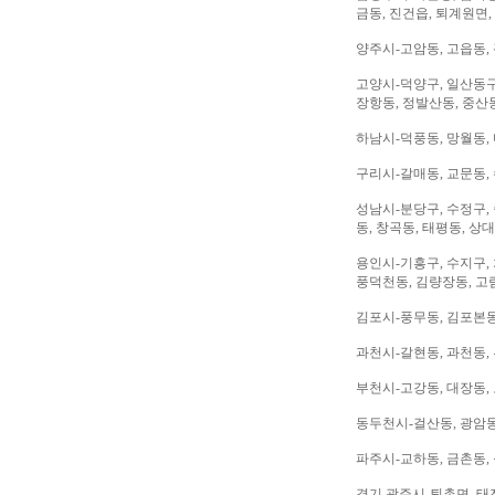
금동, 진건읍, 퇴계원면,
양주시-고암동, 고읍동, 
고양시-덕양구, 일산동구,
장항동, 정발산동, 중산동
하남시-덕풍동, 망월동, 
구리시-갈매동, 교문동,
성남시-분당구, 수정구, 
동, 창곡동, 태평동, 상
용인시-기흥구, 수지구, 
풍덕천동, 김량장동, 고
김포시-풍무동, 김포본동
과천시-갈현동, 과천동,
부천시-고강동, 대장동, 
동두천시-걸산동, 광암동,
파주시-교하동, 금촌동, 
경기 광주시-퇴촌면, 태