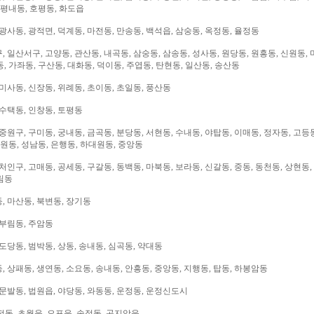
 평내동, 호평동, 화도읍
광사동, 광적면, 덕계동, 마전동, 만송동, 백석읍, 삼숭동, 옥정동, 율정동
 일산서구, 고양동, 관산동, 내곡동, 삼숭동, 삼송동, 성사동, 원당동, 원흥동, 신원동, 
, 가좌동, 구산동, 대화동, 덕이동, 주엽동, 탄현동, 일산동, 송산동
미사동, 신장동, 위례동, 초이동, 초일동, 풍산동
 수택동, 인창동, 토평동
중원구, 구미동, 궁내동, 금곡동, 분당동, 서현동, 수내동, 야탑동, 이매동, 정자동, 고등
대원동, 성남동, 은행동, 하대원동, 중앙동
처인구, 고매동, 공세동, 구갈동, 동백동, 마북동, 보라동, 신갈동, 중동, 동천동, 상현동,
림동
, 마산동, 북변동, 장기동
 부림동, 주암동
도당동, 범박동, 상동, 송내동, 심곡동, 약대동
 상패동, 생연동, 소요동, 송내동, 안흥동, 중앙동, 지행동, 탑동, 하봉암동
문발동, 법원읍, 야당동, 와동동, 운정동, 운정신도시
전동, 초월읍, 오포읍, 송정동, 곤지암읍