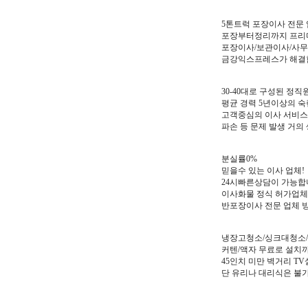
5톤트럭 포장이사 전문
포장부터정리까지 프리
포장이사/보관이사/사무
금강익스프레스가 해결합
30-40대로 구성된 정
평균 경력 5년이상의 숙
고객중심의 이사 서비스
파손 등 문제 발생 거의
분실률0%
믿을수 있는 이사 업체!
24시빠른상담이 가능합니
이사화물 정식 허가업체
반포장이사 전문 업체 방
냉장고청소/싱크대청소/
커텐/액자 무료로 설치
45인치 미만 벽거리 
단 유리나 대리식은 불