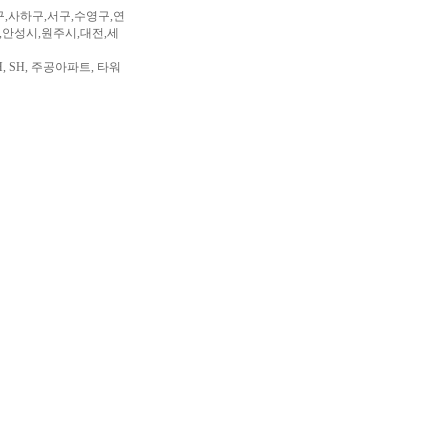
구,사하구,서구,수영구,연
,안성시,원주시,대전,세
, SH, 주공아파트, 타워