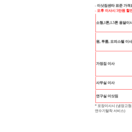
-
이삿짐센타 표준 가격
- 오후 이사시 5만원 할
소형,1톤,1.5톤 용달이
원, 투룸, 오피스텔 이
가정집 이사
사무실 이사
연구실 이삿짐
* 포장이사시 (냉장고청
연수기탈착 서비스)