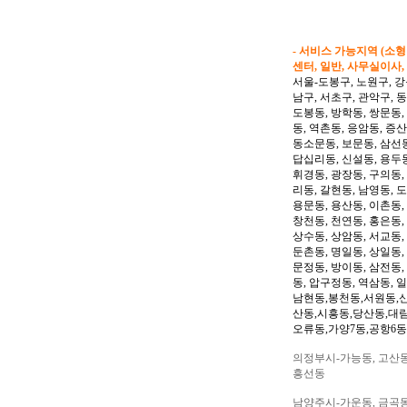
- 서비스 가능지역 (소
센터, 일반, 사무실이사,
서울-도봉구, 노원구, 강
남구, 서초구, 관악구, 
도봉동, 방학동, 쌍문동,
동, 역촌동, 응암동, 증산
동소문동, 보문동, 삼선동
답십리동, 신설동, 용두동
휘경동, 광장동, 구의동,
리동, 갈현동, 남영동, 
용문동, 용산동, 이촌동,
창천동, 천연동, 홍은동,
상수동, 상암동, 서교동, 
둔촌동, 명일동, 상일동,
문정동, 방이동, 삼전동,
동, 압구정동, 역삼동, 
남현동,봉천동,서원동,
산동,시흥동,당산동,대
오류동,가양7동,공항6동
의정부시-가능동, 고산동,
흥선동
남양주시-가운동, 금곡동,