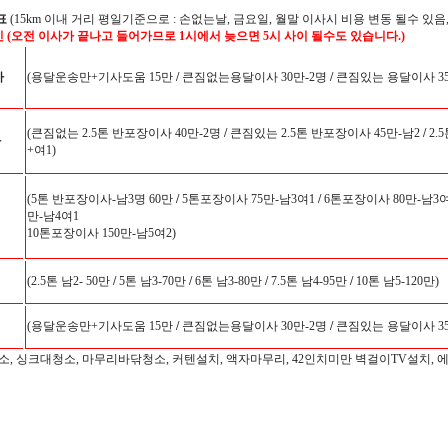
표
(15km 이내 거리 평일기준으로 : 손없는날, 금요일, 월말 이사시 비용 변동 될수 있음,
인 (오전 이사가 끝나고 들어가므로 1시에서 늦으면 5시 사이 될수도 있습니다.)
사
(용달운송만+기사도움 15만
/
큰짐없는용달이사 30만-2명
/
큰짐있는 용달이사 35
(큰짐없는 2.5톤 반포장이사 40만-2명
/
큰짐있는 2.5톤 반포장이사 45만-남2
/
2.
사
+여1)
(5톤 반포장이사-남3명 60만
/
5톤포장이사 75만-남3여1
/
6톤포장이사 80만-남3여
만-남4여1
10톤포장이사 150만-남5여2)
(2.5톤 남2- 50만
/
5톤 남3-70만
/
6톤 남3-80만
/
7.5톤 남4-95만
/
10톤 남5-120만)
(용달운송만+기사도움 15만
/
큰짐없는용달이사 30만-2명
/
큰짐있는 용달이사 35
소, 싱크대청소, 마무리바닦청소, 커텐설치, 액자마무리, 42인치미만 벽걸이TV설치, 