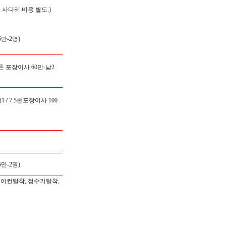
 사다리 비용 별도.)
만-2명)
5톤 포장이사 60만-남2
1
/
7.5톤포장이사 100
만-2명)
에어컨탈착, 정수기탈착,