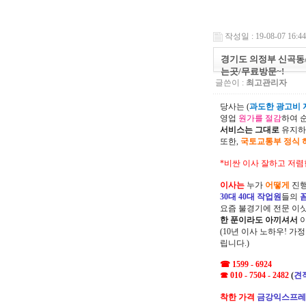
작성일 : 19-08-07 16:44
경기도 의정부 신곡동
는곳/무료방문~!
글쓴이 :
최고관리자
당사는 (
과도한 광고비 지
영업
원가를 절감
하여 
서비스는 그대로
유지하
또한,
국토교통부 정식 
*비싼 이사 잘하고 저렴
이사는
누가
어떻게
진행
30대 40대 작업원
들의
요즘 불경기에 전문 이
한 푼이라도 아끼셔서
(10년 이사 노하우! 가
립니다.)
☎ 1599 - 6924
☎ 010 - 7504 - 2482
(
견
착한 가격
금강익스프레