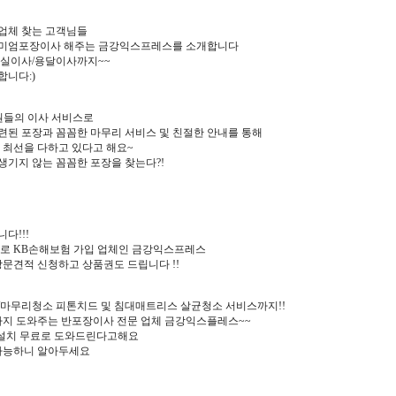
 업체 찾는 고객님들
미엄포장이사 해주는 금강익스프레스를 소개합니다
실이사/용달이사까지~~
니다:)
직원들의 이사 서비스로
련된 포장과 꼼꼼한 마무리 서비스 및 친절한 안내를 통해
 최선을 다하고 있다고 해요~
 생기지 않는 꼼꼼한 포장을 찾는다?!
다!!!
로 KB손해보험 가입 업체인 금강익스프레스
문견적 신청하고 상품권도 드립니다 !!
마무리청소 피톤치드 및 침대매트리스 살균청소 서비스까지!!
까지 도와주는 반포장이사 전문 업체 금강익스플레스~~
TV설치 무료로 도와드린다고해요
가능하니 알아두세요