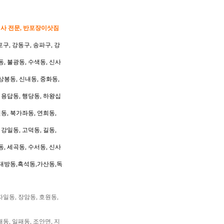
이사 전문, 반포장이삿짐
포구, 강동구, 송파구, 강
동, 불광동, 수색동, 신사
상봉동, 신내동, 중화동,
, 용답동, 행당동, 하왕십
동, 북가좌동, 연희동,
 강일동, 고덕동, 길동,
동, 세곡동, 수서동, 신사
대방동,흑석동,가산동,독
자일동, 장암동, 호원동,
패동, 일패동, 조안면, 지