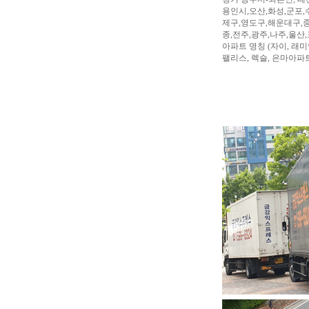
용인시,오산,화성,군포,
제구,영도구,해운대구,중
종,전주,광주,나주,울산
아파트 명칭 (자이, 래미안
팰리스, 렉슬, 은마아파