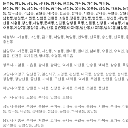
둔촌동, 명일동, 상일동, 성내동, 암사동, 천호동, 가락동, 거여동, 마천동,
문정동, 방이동, 삼전동, 석촌동, 송파동, 신천동, 오금동, 오륜동, 잠실동, 개포동, 논
동, 압구정동, 역삼동, 일원동, 내곡동, 반포동, 방배동, 서초동, 양재동, 우면동, 잠원
남현동,봉천동,서원동,신림동,인헌동,조원동,청룡동,청림동,행운동,노량진동,대방동
산동,시흥동,당산동,대림동,문래동,신길동,양평동,목동,신월동,신정동,가리봉동,개봉
오류동,가양7동,공항6동,내발산동,등촌5동,마곡4동,발산동,내곡3동,방화2동,염창동
의정부시-가능동, 고산동, 금오동, 낙양동, 녹양동, 민락동, 산곡동, 송산동, 신곡동, 
흥선동
남양주시-가운동, 금곡동, 다산동, 도농동, 별내동, 별내면, 삼패동, 수동면, 수석면, 양
금동, 진건읍, 퇴계원면, 평내동, 호평동, 화도읍
양주시-고암동, 고읍동, 광사동, 광적면, 덕계동, 마전동, 만송동, 백석읍, 삼숭동, 옥
고양시-덕양구, 일산동구, 일산서구, 고양동, 관산동, 내곡동, 삼숭동, 삼송동, 성사동,
장항동, 정발산동, 중산동, 가좌동, 구산동, 대화동, 덕이동, 주엽동, 탄현동, 일산동,
하남시-덕풍동, 망월동, 미사동, 신장동, 위례동, 초이동, 초일동, 풍산동
구리시-갈매동, 교문동, 수택동, 인창동, 토평동
성남시-분당구, 수정구, 중원구, 구미동, 궁내동, 금곡동, 분당동, 서현동, 수내동, 야탑
동, 창곡동, 태평동, 상대원동, 성남동, 은행동, 하대원동, 중앙동
용인시-기흥구, 수지구, 처인구, 고매동, 공세동, 구갈동, 동백동, 마북동, 보라동, 신갈
풍덕천동, 김량장동, 고림동