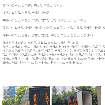
김포시-풍무동, 김포본동, 마산동, 북변동, 장기동
과천시-갈현동, 과천동, 부림동, 주암동
부천시-고강동, 대장동, 도당동, 범박동, 상동, 송내동, 심곡동, 약대동
동두천시-걸산동, 광암동, 상패동, 생연동, 소요동, 송내동, 안흥동, 중앙동, 지행동, 
파주시-교하동, 금촌동, 문발동, 법원읍, 야당동, 와동동, 운정동, 운정신도시
경기 광주시-퇴촌면, 태전동, 초월읍, 오포읍, 송정동, 곤지암읍
용인시,오산,화성,군포,수원,의왕,부천,부평,인천,부산시,금정구,기장군,남구,동구,
제구,영도구,해운대구,중구,계양구,남동구,부평구,연수구, 권선구,영통구,장안구,팔
종,전주,광주,나주,울산,포항,구미,천안,아산,서산,당진,홍성,진천,충주,음성,여주,이
아파트 명칭 (자이, 래미안, 롯데캣슬, 푸르지오, 더샵, 힐스테이트, e편한세상, 아이파크,
팰리스, 렉슬, 은마아파트, 현대아파트, 롯데아파트, 부영사랑으로)