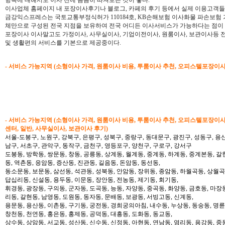
이사업체 홈페이지 내 포장이사후기나 블로그, 카페의 후기 등에서 실제 이용고객들의
금강익스프레스는 국토교통부정식허가 110184호, KB손해보험 이사화물 파손보험
체만으로 구성된 전국 지점을 보유하여 전국 어디든 이사서비스가 가능하다는 점이
포장이사 이사말고도 가정이사, 사무실이사, 기업이전이사, 원룸이사, 보관이사등
및 생활편의 서비스를 기본으로 제공중이다.
- 서비스 가능지역 (소형이사 가격, 원룸이사 비용, 투룸이사 추천, 오피스텔포장이
- 서비스 가능지역 (소형이사 가격, 원룸이사 비용, 투룸이사 추천, 오피스텔포장이
센터, 일반, 사무실이사, 보관이사 후기)
서울-도봉구, 노원구, 강북구, 은평구, 성북구, 중랑구, 동대문구, 광진구, 성동구, 용산
남구, 서초구, 관악구, 동작구, 금천구, 영등포구, 양천구, 구로구, 강서구
도봉동, 방학동, 쌍문동, 창동, 공릉동, 상계동, 월계동, 중계동, 하계동, 중계본동, 갈
동, 역촌동, 응암동, 증산동, 진관동, 길음동, 돈암동, 동선동,
동소문동, 보문동, 삼선동, 석관동, 성북동, 안암동, 장위동, 종암동, 하월곡동, 상월곡동
답십리동, 신설동, 용두동, 이문동, 장안동, 전농동, 제기동, 회기동,
휘경동, 광장동, 구의동, 군자동, 도곡동, 능동, 자양동, 중곡동, 화양동, 금호동, 마장
리동, 갈현동, 남영동, 도원동, 동자동, 문배동, 보광동, 서빙고동, 신계동,
용문동, 용산동, 이촌동, 구기동, 궁전동, 경희궁의아침, 내수동, 누상동, 동숭동, 명륜
창천동, 천연동, 홍은동, 홍제동, 공덕동, 대흥동, 도화동, 동교동,
상수동, 상암동, 서교동, 성산동, 신수동, 신정동, 아현동, 연남동, 염리동, 용강동, 중동