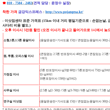
☎
010 - 7504 - 2482
(
견적 담당
:
윤정수 실장
)
착한 가격
금강익스프레스
:
http://www.pojangesa.kr/
-
이삿짐센타 표준 가격표
(15km 이내 거리 평일기준으로 : 손없는날, 
사다리 비용 별도.)
- 오후 이사시 5만원 할인 (오전 이사가 끝나고 들어가므로 1시에서 늦으
소형,1톤,1.5톤 용달이사
(용달운송만+기사도움 15만
/
큰짐없는용달이사 30만-
(큰짐없는 2.5톤 반포장이사 40만-2명
/
큰짐있는 2.5톤
원, 투룸, 오피스텔 이사
+여1)
(5톤 반포장이사-남3명 60만
/
5톤포장이사 75만-남3여
가정집 이사
만-남4여1
10톤포장이사 150만-남5여2)
사무실 이사
(2.5톤 남2- 50만
/
5톤 남3-70만
/
6톤 남3-80만
/
7.5톤 남
연구실 이삿짐
(용달운송만+기사도움 15만
/
큰짐없는용달이사 30만-
* 포장이사시 (냉장고청소, 싱크대청소, 마무리바닦청소, 커텐설치, 액자마무리, 4