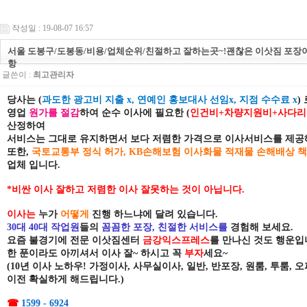
작성일 : 19-08-07 16:57
서울 도봉구/도봉동/비용/업체순위/친절하고 잘하는곳~!괜찮은 이삿짐 포장
항
글쓴이 :
최고관리자
당
사는 (
과도한 광고비 지출 x, 연예인 홍보대사 선임x, 지점 수수료 x
)
영업
원가를 절감
하여 순수 이사에 필요한 (
인건비+차량지원비+사다리
산정하여
서비스는 그대로
유지하면서 보다 저렴한 가격으로 이사서비스를 제공해
또한,
국토교통부 정식 허가, KB손해보험 이사화물 적재물 손해배상 
업체 입니다.
*비싼 이사 잘하고 저렴한 이사 잘못하는 것이 아닙니다.
이사는
누가
어떻게
진행 하느냐에 달려 있습니다.
30대 40대 작업원
들의
꼼꼼한 포장, 친절한 서비스
를
경험해 보세요.
요즘 불경기에 전문 이삿짐센터
금강익스프레스
를 만나신 것도 행운입
한 푼이라도 아끼셔서
이사
잘~
하시고 꼭
부자
세요~
(10년 이사 노하우! 가정이사, 사무실이사, 일반, 반포장, 원룸, 투룸, 
이전 확실하게 해드립니다.)
☎
1599 - 6924