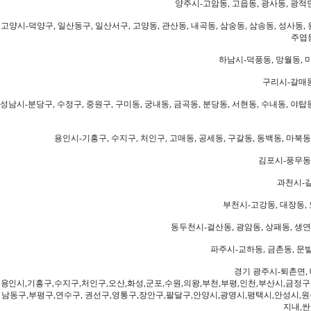
양주시-고암동, 고읍동, 광사동, 광적면
고양시-덕양구, 일산동구, 일산서구, 고양동, 관산동, 내곡동, 삼숭동, 삼송동, 성사동, 
주엽동
하남시-덕풍동, 망월동, 미
구리시-갈매동
성남시-분당구, 수정구, 중원구, 구미동, 궁내동, 금곡동, 분당동, 서현동, 수내동, 야탑동
용인시-기흥구, 수지구, 처인구, 고매동, 공세동, 구갈동, 동백동, 마북동
김포시-풍무동,
과천시-갈
부천시-고강동, 대장동, 
동두천시-걸산동, 광암동, 상패동, 생연동
파주시-교하동, 금촌동, 문발
경기 광주시-퇴촌면, 
용인시,기흥구,수지구,처인구,오산,화성,군포,수원,의왕,부천,부평,인천,부산시,금정구
남동구,부평구,연수구, 권선구,영통구,장안구,팔달구,안양시,광명시,평택시,안성시,원주
지내,싼