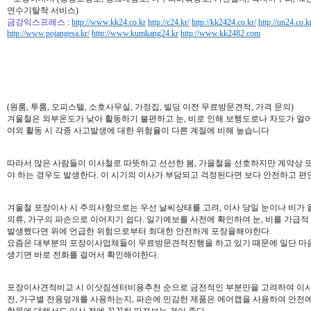
연수기탈착 서비스)
금강익스프레스
:
http://www.kk24.co.kr
http://c24.kr/
http://kk2424.co.kr/
http://un24.co.k
http://www.pojangesa.kr/
http://www.kumkang24.kr
http://www.kk2482.com
(원룸, 투룸, 오피스텔, 소호사무실, 가정집, 빌딩 이전 무료방문견적, 가격 문의)
겨울철은 외부온도가 낮아 활동하기 불편하고 눈, 비로 인해 보행도로나 차도가 얼
야외 활동 시 각종 사고발생에 대한 위험율이 다른 계절에 비해 높습니다
따라서 많은 사람들이 이사철로 따뜻하고 선선한 봄, 가을철을 선호하지만 계약상 
야 하는 경우도 발생한다. 이 시기의 이사가 부담되고 걱정된다면 보다 안전하고 편
겨울철 포장이사 시 주의사항으로는 우선 날씨상태를 고려, 이사 당일 눈이나 비가 
의류, 가구의 파손으로 이어지기 쉽다. 일기예보를 사전에 확인하여 눈, 비를 가급
발생했다면 위에 언급한 위험으로부터 최대한 안전하게 포장을해야한다.
요즘은 대부분의 포장이사업체들이 무료방문견적진행을 하고 있기 때문에 일단 마
생기면 바로 전화를 걸어서 확인해야한다.
포장이사견적비교 시 이삿짐센터비용추천 순으로 금전적인 부분만을 고려하여 이사업
전, 가구별 전용덮개를 사용하는지, 파손에 민감한 제품은 에어캡을 사용하여 안전에 
항목에 대해서도 이사 전에 꼼꼼히 따져보는 것이 좋다.