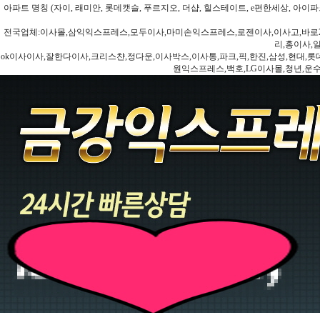
아파트 명칭 (자이, 래미안, 롯데캣슬, 푸르지오, 더샵, 힐스테이트, e편한세상, 아이파크
전국업체:이사몰,삼익익스프레스,모두이사,마미손익스프레스,로젠이사,이사고,바로2
리,홍이사,
ok이사이사,잘한다이사,크리스챤,정다운,이사박스,이사통,파크,픽,한진,삼성,현대,롯데,파란
원익스프레스,백호,LG이사몰,청년,운수